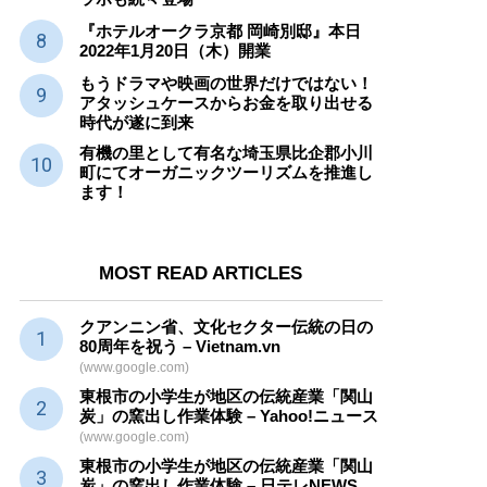
『ホテルオークラ京都 岡崎別邸』本日
2022年1月20日（木）開業
もうドラマや映画の世界だけではない！
アタッシュケースからお金を取り出せる
時代が遂に到来
有機の里として有名な埼玉県比企郡小川
町にてオーガニックツーリズムを推進し
ます！
MOST READ ARTICLES
クアンニン省、文化セクター
伝統
の日の
80周年を祝う – Vietnam.vn
(www.google.com)
東根市の小学生が地区の
伝統産業
「関山
炭」の窯出し作業体験 – Yahoo!ニュース
(www.google.com)
東根市の小学生が地区の
伝統産業
「関山
炭」の窯出し作業体験 – 日テレNEWS