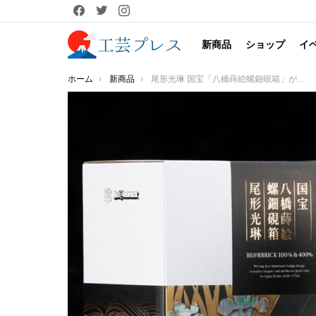
facebook
twitter
instagram
新商品
ショップ
イ
You are here:
ホーム
新商品
尾形光琳 国宝「八橋蒔絵螺鈿硯箱」がBE@RBRICKに！