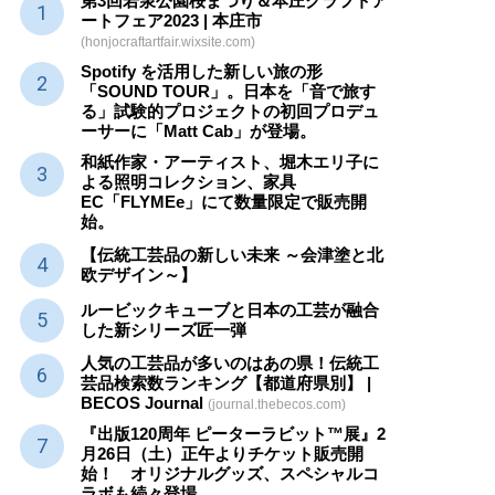
第3回若泉公園桜まつり＆本庄クラフトア
ートフェア2023 | 本庄市
(honjocraftartfair.wixsite.com)
Spotify を活用した新しい旅の形
「SOUND TOUR」。日本を「音で旅す
る」試験的プロジェクトの初回プロデュ
ーサーに「Matt Cab」が登場。
和紙作家・アーティスト、堀木エリ子に
よる照明コレクション、家具
EC「FLYMEe」にて数量限定で販売開
始。
【伝統工芸品の新しい未来 ～会津塗と北
欧デザイン～】
ルービックキューブと日本の工芸が融合
した新シリーズ匠一弾
人気の工芸品が多いのはあの県！伝統工
芸品検索数ランキング【都道府県別】 |
BECOS Journal
(journal.thebecos.com)
『出版120周年 ピーターラビット™展』2
月26日（土）正午よりチケット販売開
始！ オリジナルグッズ、スペシャルコ
ラボも続々登場