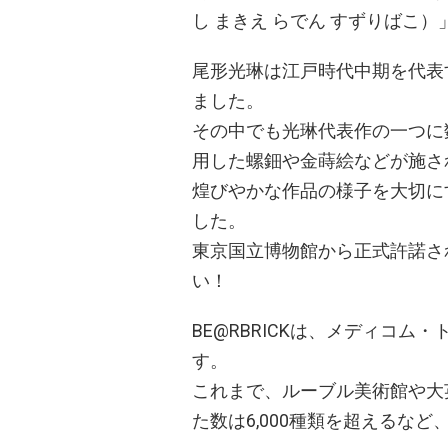
し まきえ らでん すずりばこ
尾形光琳は江戸時代中期を代表
ました。
その中でも光琳代表作の一つに
用した螺鈿や金蒔絵などが施さ
煌びやかな作品の様子を大切にす
した。
東京国立博物館から正式許諾さ
い！
BE@RBRICKは、メディコ
す。
これまで、ルーブル美術館や⼤
た数は6,000種類を超えるな