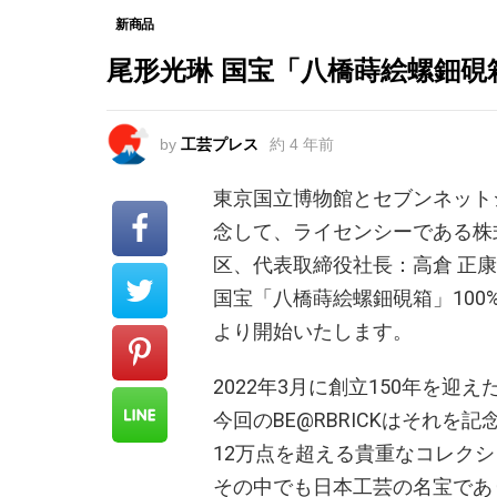
新商品
尾形光琳 国宝「八橋蒔絵螺鈿硯箱
by
工芸プレス
約 4 年前
東京国立博物館とセブンネットシ
念して、ライセンシーである株
区、代表取締役社長：高倉 正康)
国宝「八橋蒔絵螺鈿硯箱」100% 
より開始いたします。
2022年3月に創立150年を迎
今回のBE@RBRICKはそれ
12万点を超える貴重なコレク
その中でも日本工芸の名宝であ