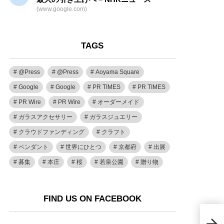
(www.google.com)
TAGS
@Press
@Press
Aoyama Square
Google
Google
PR TIMES
PR TIMES
PR Wire
PR Wire
オーダーメイド
ガラスアクセサリー
ガラスジュエリー
クラウドファンディング
クラフト
ペンダント
世界にひとつ
京都府
出展
募集
本庄
桜
若泉公園
贈り物
FIND US ON FACEBOOK
【MO