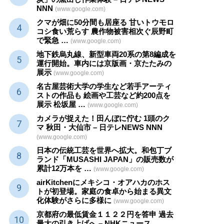
NNN
(www.google.com)
クマが畑に50分間も居座る 甘いトウモロ
コシ食い荒らす 農作物被害相次ぐ辰野町
で緊急 …
(www.google.com)
地下鉄烏丸線、新型車両20系の第8編成を
運行開始。車内には京版画・京たたみの
展示
(www.google.com)
名古屋芸術大学の学生など若手アーティ
ストの作品も 絵画や
工芸
など約200点を
展示 松坂屋 …
(www.google.com)
カメラが捉えた！田んぼに佇む 1頭のク
マ 秋田・大仙市 – 日テレNEWS NNN
(www.google.com)
日本の伝統
工芸
を世界へ拡大。和包丁ブ
ランド「MUSASHI JAPAN」の販売数が
累計12万本を …
(www.google.com)
airKitchenにメキシコ・オアハカのホス
トが初登場。家庭の食卓から始まる異文
化体験がさらに多様に
(www.google.com)
京都府の最低賃金１１２２円を答申 過去
最大の引き上げへ – NHKニュース