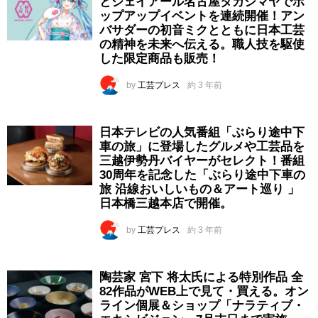
とジェイアール名古屋タカシマヤでポ
ップアップイベントを連続開催！アン
バサダーの初音ミクとともに日本工芸
の精神を未来へ伝える。職人技を駆使
した限定商品も販売！
by
工芸プレス
約 3 年前
日本テレビの人気番組「ぶらり途中下
車の旅」に登場したグルメや工芸品を
三越伊勢丹バイヤーがセレクト！番組
30周年を記念した「ぶらり途中下車の
旅 沿線おいしいもの＆アート巡り 」
日本橋三越本店で開催。
by
工芸プレス
約 3 年前
陶芸家 宮下 将太氏による特別作品 全
82作品がWEB上で見て・買える。オン
ライン個展＆ショップ「ナラティブ・