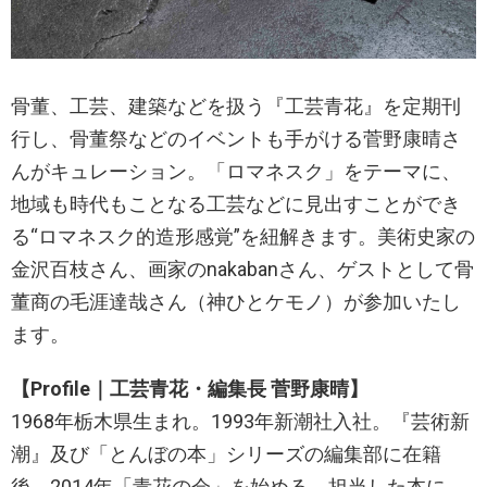
骨董、工芸、建築などを扱う『工芸青花』を定期刊
行し、骨董祭などのイベントも手がける菅野康晴さ
んがキュレーション。「ロマネスク」をテーマに、
地域も時代もことなる工芸などに見出すことができ
る“ロマネスク的造形感覚”を紐解きます。美術史家の
金沢百枝さん、画家のnakabanさん、ゲストとして骨
董商の毛涯達哉さん（神ひとケモノ）が参加いたし
ます。
【Profile｜工芸青花・編集長 菅野康晴】
1968年栃木県生まれ。1993年新潮社入社。『芸術新
潮』及び「とんぼの本」シリーズの編集部に在籍
後、2014年「青花の会」を始める。担当した本に、