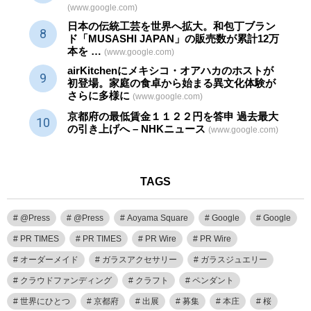
(www.google.com)
日本の伝統
工芸
を世界へ拡大。和包丁ブラン
ド「MUSASHI JAPAN」の販売数が累計12万
本を …
(www.google.com)
airKitchenにメキシコ・オアハカのホストが
初登場。家庭の食卓から始まる異文化体験が
さらに多様に
(www.google.com)
京都府の最低賃金１１２２円を答申 過去最大
の引き上げへ – NHKニュース
(www.google.com)
TAGS
@Press
@Press
Aoyama Square
Google
Google
PR TIMES
PR TIMES
PR Wire
PR Wire
オーダーメイド
ガラスアクセサリー
ガラスジュエリー
クラウドファンディング
クラフト
ペンダント
世界にひとつ
京都府
出展
募集
本庄
桜