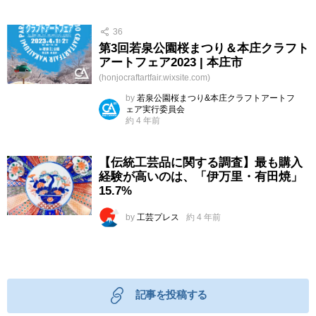
36
第3回若泉公園桜まつり＆本庄クラフト
アートフェア2023 | 本庄市
(honjocraftartfair.wixsite.com)
by
若泉公園桜まつり&本庄クラフトアートフ
ェア実行委員会
約 4 年前
【伝統工芸品に関する調査】最も購入
経験が高いのは、「伊万里・有田焼」
15.7%
by
工芸プレス
約 4 年前
記事を投稿する