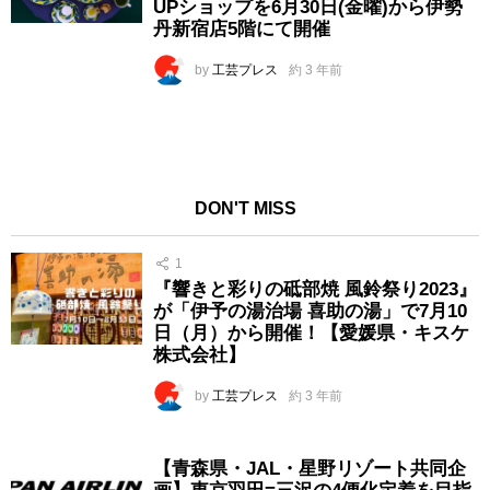
UPショップを6月30日(金曜)から伊勢
丹新宿店5階にて開催
by
工芸プレス
約 3 年前
DON'T MISS
1
『響きと彩りの砥部焼 風鈴祭り2023』
が「伊予の湯治場 喜助の湯」で7月10
日（月）から開催！【愛媛県・キスケ
株式会社】
by
工芸プレス
約 3 年前
【青森県・JAL・星野リゾート共同企