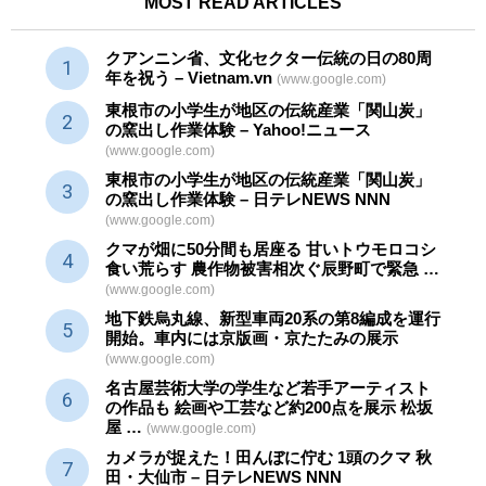
MOST READ ARTICLES
クアンニン省、文化セクター
伝統
の日の80周
年を祝う – Vietnam.vn
(www.google.com)
東根市の小学生が地区の
伝統産業
「関山炭」
の窯出し作業体験 – Yahoo!ニュース
(www.google.com)
東根市の小学生が地区の
伝統産業
「関山炭」
の窯出し作業体験 – 日テレNEWS NNN
(www.google.com)
クマが畑に50分間も居座る 甘いトウモロコシ
食い荒らす 農作物被害相次ぐ辰野町で緊急 …
(www.google.com)
地下鉄烏丸線、新型車両20系の第8編成を運行
開始。車内には京版画・京たたみの展示
(www.google.com)
名古屋芸術大学の学生など若手アーティスト
の作品も 絵画や
工芸
など約200点を展示 松坂
屋 …
(www.google.com)
カメラが捉えた！田んぼに佇む 1頭のクマ 秋
田・大仙市 – 日テレNEWS NNN