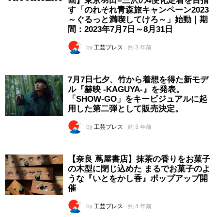
画】東京羽田=三沢の4便化定着を目指
す「のれそれ青森旅キャンペーン2023
～ぐるっと満喫してけろ～」始動｜期
間：2023年7月7日～8月31日
by
工芸プレス
約 3 年前
7月7日七夕、竹から着想を得た新モデ
ル『赫映 -KAGUYA-』を発表。
「SHOW-GO」をキービジュアルに起
用した第二弾として販売決定。
by
工芸プレス
約 3 年前
【奈良 蔦屋書店】抹茶の香りをお菓子
の木型に閉じ込めた まるでお菓子のよ
うな『いとをかし香』ポップアップ開
催
by
工芸プレス
約 4 年前