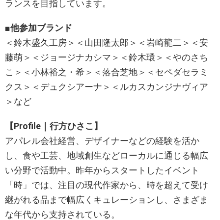
ランスを目指しています。
■他参加ブランド
＜鈴木盛久工房＞＜山田隆太郎＞＜岩崎龍二＞＜安
藤萌＞＜ジョージナカシマ＞＜鈴木環＞＜やのさち
こ＞＜小林裕之・希＞＜落合芝地＞＜セペダセラミ
クス＞＜デュクシアーナ＞＜ルカスカンジナヴィア
＞など
【Profile｜行方ひさこ】
アパレル会社経営、デザイナーなどの経験を活か
し、食や工芸、地域創生などローカルに通じる幅広
い分野で活動中。昨年からスタートしたイベント
「時」では、注目の現代作家から、時を超えて受け
継がれる品まで幅広くキュレーションし、さまざま
な年代から支持されている。