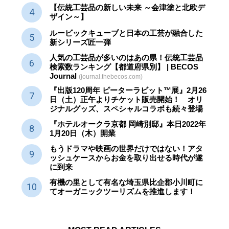
【伝統工芸品の新しい未来 ～会津塗と北欧デ
ザイン～】
ルービックキューブと日本の工芸が融合した
新シリーズ匠一弾
人気の工芸品が多いのはあの県！伝統工芸品
検索数ランキング【都道府県別】 | BECOS
Journal
(journal.thebecos.com)
『出版120周年 ピーターラビット™展』2月26
日（土）正午よりチケット販売開始！ オリ
ジナルグッズ、スペシャルコラボも続々登場
『ホテルオークラ京都 岡崎別邸』本日2022年
1月20日（木）開業
もうドラマや映画の世界だけではない！アタ
ッシュケースからお金を取り出せる時代が遂
に到来
有機の里として有名な埼玉県比企郡小川町に
てオーガニックツーリズムを推進します！