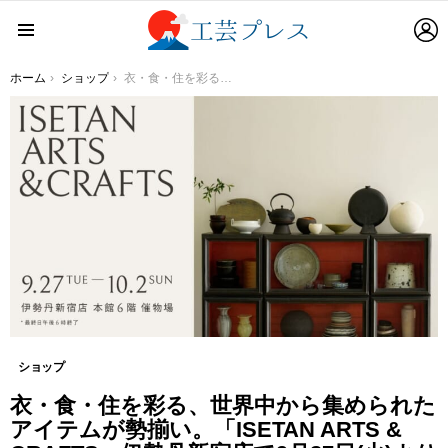
L
Menu
You are here:
ホーム
ショップ
衣・食・住を彩る、世界中から集められたアイテムが勢揃い。「ISETAN ARTS & CRAFTS」伊勢丹新宿店で9月27日(火)より開催
ショップ
衣・食・住を彩る、世界中から集められた
アイテムが勢揃い。「ISETAN ARTS &