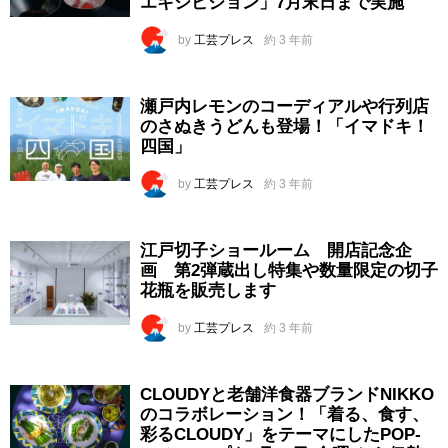
エキシビジョン」7月末日まで実施
by
工芸プレス
約 3 年前
瀬戸内レモンのコーディアルや行列店
のさぬきうどんも登場！「イマドキ！
四国」
by
工芸プレス
約 3 年前
江戸切子ショールーム 開店記念企
画 第2弾蔵出し特集や数量限定の切子
花瓶を販売します
by
工芸プレス
約 3 年前
CLOUDYと老舗洋食器ブランドNIKKO
のコラボレーション！「着る、食す、
彩るCLOUDY」をテーマにしたPOP-