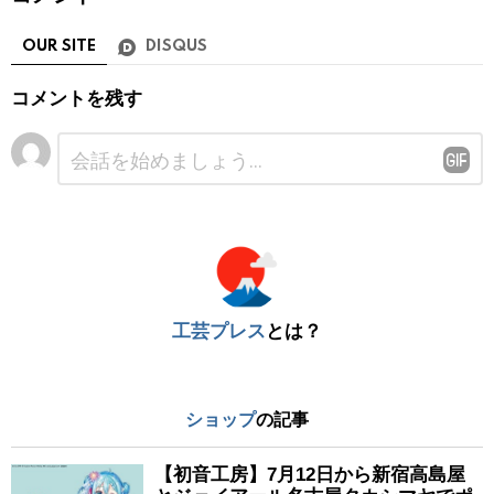
OUR SITE
DISQUS
コメントを残す
コ
メ
ン
ト
※
工芸プレス
とは？
ショップ
の記事
【初音工房】7月12日から新宿高島屋