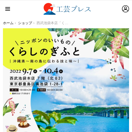
L
Menu
You are here:
ホーム
ショップ
西武池袋本店「くらしのぎふと」沖縄フェア 2022年9月7日（水）～10月4日（火）開催