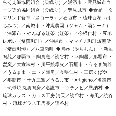
らそえ織協同組合（染織り）／浦添市 ・豊見城市ウ
ージ染め協同組合（染織り）／豊見城市 ◆食品 ・タ
マリンド食堂（島コーラ）／石垣市 ・琉球百花（は
ちみつ）／南城市 ・沖縄農園（ジャム・酒ケーキ）
／浦添市 ・やんばる紅茶（紅茶）／今帰仁村 ・豆ポ
レポレ（焙煎珈琲）／沖縄市 ・ママチチ珈琲焙煎所
（焙煎珈琲）／八重瀬町 ◆陶器（やちむん） ・新垣
陶苑／那覇市 ・陶真窯／読谷村 ・幸陶器／那覇市 ・
螢窯／大宜味村 ・川平焼凛火／石垣市 ・うるま陶器
／うるま市 ・エドメ陶房／今帰仁村 ・工房くばやー
／那覇市 ・十九三窯／うるま市 ・Artigiano／名護市
・琉球焼 丸勇陶房／名護市 ・ツチノヒ／恩納村 ◆
琉球ガラス ・ガラス工房 清天／読谷村 ・海風／読谷
村 ・琉球ガラス工房雫／読谷村