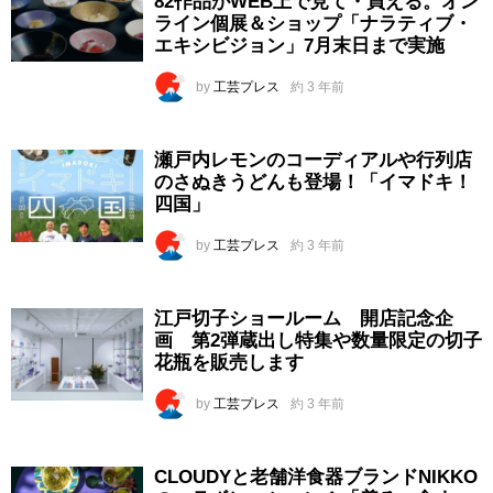
82作品がWEB上で見て・買える。オン
ライン個展＆ショップ「ナラティブ・
エキシビジョン」7月末日まで実施
by
工芸プレス
約 3 年前
瀬戸内レモンのコーディアルや行列店
のさぬきうどんも登場！「イマドキ！
四国」
by
工芸プレス
約 3 年前
江戸切子ショールーム 開店記念企
画 第2弾蔵出し特集や数量限定の切子
花瓶を販売します
by
工芸プレス
約 3 年前
CLOUDYと老舗洋食器ブランドNIKKO