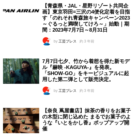
【青森県・JAL・星野リゾート共同企
画】東京羽田=三沢の4便化定着を目指
す「のれそれ青森旅キャンペーン2023
～ぐるっと満喫してけろ～」始動｜期
間：2023年7月7日～8月31日
by
工芸プレス
約 3 年前
7月7日七夕、竹から着想を得た新モデ
ル『赫映 -KAGUYA-』を発表。
「SHOW-GO」をキービジュアルに起
用した第二弾として販売決定。
by
工芸プレス
約 3 年前
【奈良 蔦屋書店】抹茶の香りをお菓子
の木型に閉じ込めた まるでお菓子のよ
うな『いとをかし香』ポップアップ開
催