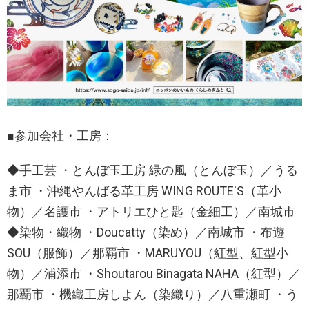
■参加会社・工房：
◆手工芸 ・とんぼ玉工房 緑の風（とんぼ玉）／うる
ま市 ・沖縄やんばる革工房 WING ROUTE'S（革小
物）／名護市 ・アトリエひと匙（金細工）／南城市
◆染物・織物 ・Doucatty（染め）／南城市 ・布遊
SOU（服飾）／那覇市 ・MARUYOU（紅型、紅型小
物）／浦添市 ・Shoutarou Binagata NAHA（紅型）／
那覇市 ・機織工房しよん（染織り）／八重瀬町 ・う