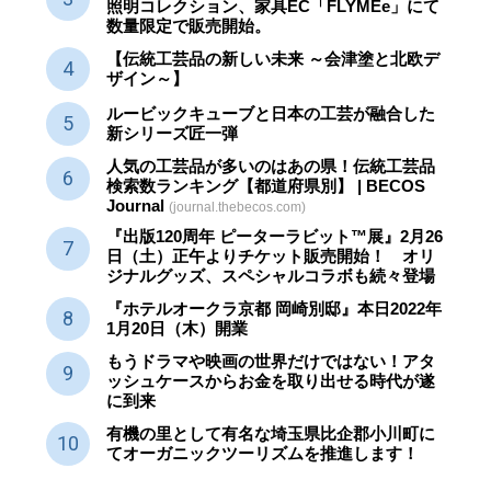
照明コレクション、家具EC「FLYMEe」にて
数量限定で販売開始。
【伝統工芸品の新しい未来 ～会津塗と北欧デ
ザイン～】
ルービックキューブと日本の工芸が融合した
新シリーズ匠一弾
人気の工芸品が多いのはあの県！伝統工芸品
検索数ランキング【都道府県別】 | BECOS
Journal
(journal.thebecos.com)
『出版120周年 ピーターラビット™展』2月26
日（土）正午よりチケット販売開始！ オリ
ジナルグッズ、スペシャルコラボも続々登場
『ホテルオークラ京都 岡崎別邸』本日2022年
1月20日（木）開業
もうドラマや映画の世界だけではない！アタ
ッシュケースからお金を取り出せる時代が遂
に到来
有機の里として有名な埼玉県比企郡小川町に
てオーガニックツーリズムを推進します！