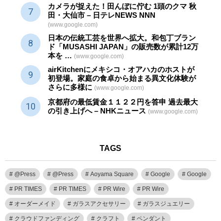
カメラが捉えた！田んぼに佇む 1頭のクマ 秋
田・大仙市 – 日テレNEWS NNN
(www.google.com)
日本の伝統
工芸
を世界へ拡大。和包丁ブラン
ド「MUSASHI JAPAN」の販売数が累計12万
本を …
(www.google.com)
airKitchenにメキシコ・オアハカのホストが
初登場。家庭の食卓から始まる異文化体験が
さらに多様に
(www.google.com)
京都府の最低賃金１１２２円を答申 過去最大
の引き上げへ – NHKニュース
(www.google.com)
TAGS
@Press
@Press
Aoyama Square
Google
Google
PR TIMES
PR TIMES
PR Wire
PR Wire
オーダーメイド
ガラスアクセサリー
ガラスジュエリー
クラウドファンディング
クラフト
ペンダント