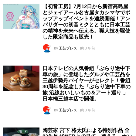
【初音工房】7月12日から新宿高島屋
とジェイアール名古屋タカシマヤでポ
ップアップイベントを連続開催！アン
バサダーの初音ミクとともに日本工芸
の精神を未来へ伝える。職人技を駆使
した限定商品も販売！
by
工芸プレス
約 3 年前
日本テレビの人気番組「ぶらり途中下
車の旅」に登場したグルメや工芸品を
三越伊勢丹バイヤーがセレクト！番組
30周年を記念した「ぶらり途中下車の
旅 沿線おいしいもの＆アート巡り 」
日本橋三越本店で開催。
by
工芸プレス
約 3 年前
陶芸家 宮下 将太氏による特別作品 全