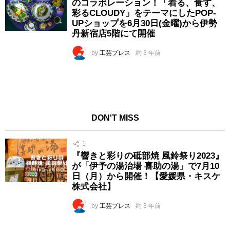
のコラボレーション！「着る、食す、
彩るCLOUDY」をテーマにしたPOP-
UPショップを6月30日(金曜)から伊勢
丹新宿店5階にて開催
by
工芸プレス
約 3 年前
DON'T MISS
1
『響きと彩りの砥部焼 風鈴祭り2023』
が「伊予の湯治場 喜助の湯」で7月10
日（月）から開催！【愛媛県・キスケ
株式会社】
by
工芸プレス
約 3 年前