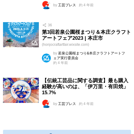
by
工芸プレス
約 4 年前
36
第3回若泉公園桜まつり＆本庄クラフト
アートフェア2023 | 本庄市
(honjocraftartfair.wixsite.com)
by
若泉公園桜まつり&本庄クラフトアートフ
ェア実行委員会
約 4 年前
【伝統工芸品に関する調査】最も購入
経験が高いのは、「伊万里・有田焼」
15.7%
by
工芸プレス
約 4 年前