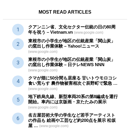
MOST READ ARTICLES
クアンニン省、文化セクター
伝統
の日の80周
年を祝う – Vietnam.vn
(www.google.com)
東根市の小学生が地区の
伝統産業
「関山炭」
の窯出し作業体験 – Yahoo!ニュース
(www.google.com)
東根市の小学生が地区の
伝統産業
「関山炭」
の窯出し作業体験 – 日テレNEWS NNN
(www.google.com)
クマが畑に50分間も居座る 甘いトウモロコシ
食い荒らす 農作物被害相次ぐ辰野町で緊急 …
(www.google.com)
地下鉄烏丸線、新型車両20系の第8編成を運行
開始。車内には京版画・京たたみの展示
(www.google.com)
名古屋芸術大学の学生など若手アーティスト
の作品も 絵画や
工芸
など約200点を展示 松坂
屋 …
(www.google.com)