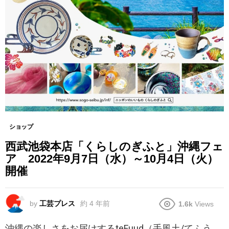
ショップ
西武池袋本店「くらしのぎふと」沖縄フェ
ア 2022年9月7日（水）～10月4日（火）
開催
by
工芸プレス
約 4 年前
1.6k
Views
沖縄の楽しさをお届けするteFuud（手風土/てふう