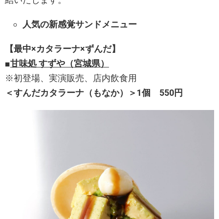
人
気の新感覚サンドメニュー
【最中×カタラーナ×ずんだ】
■
甘味処 すずや（宮城県）
※初登場、実演販売、店内飲食用
＜すんだカタラーナ（もなか）＞1個 550円