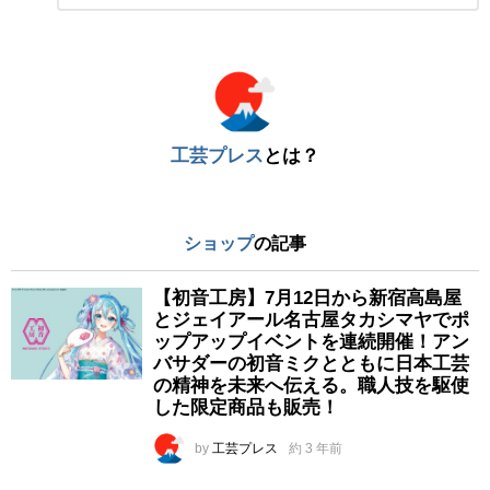
ン
ト
※
工芸プレス
とは？
ショップ
の記事
【初音工房】7月12日から新宿高島屋
とジェイアール名古屋タカシマヤでポ
ップアップイベントを連続開催！アン
バサダーの初音ミクとともに日本工芸
の精神を未来へ伝える。職人技を駆使
した限定商品も販売！
by
工芸プレス
約 3 年前