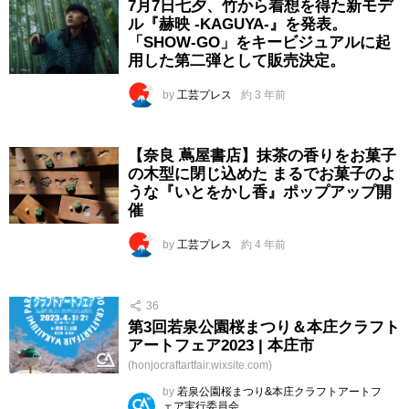
7月7日七夕、竹から着想を得た新モデ
ル『赫映 -KAGUYA-』を発表。
「SHOW-GO」をキービジュアルに起
用した第二弾として販売決定。
by
工芸プレス
約 3 年前
【奈良 蔦屋書店】抹茶の香りをお菓子
の木型に閉じ込めた まるでお菓子のよ
うな『いとをかし香』ポップアップ開
催
by
工芸プレス
約 4 年前
36
第3回若泉公園桜まつり＆本庄クラフト
アートフェア2023 | 本庄市
(honjocraftartfair.wixsite.com)
by
若泉公園桜まつり&本庄クラフトアートフ
ェア実行委員会