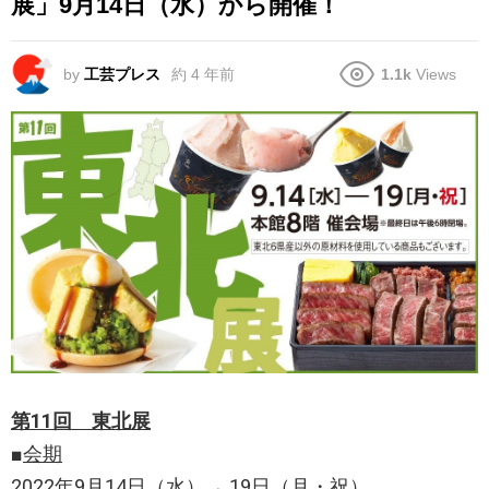
展」9月14日（水）から開催！
by
工芸プレス
約 4 年前
1.1k
Views
第11回 東北展
■
会期
2022年9月14日（水）→ 19日（月・祝）