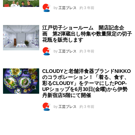
by
工芸プレス
約 3 年前
江戸切子ショールーム 開店記念企
画 第2弾蔵出し特集や数量限定の切子
花瓶を販売します
by
工芸プレス
約 3 年前
CLOUDYと老舗洋食器ブランドNIKKO
のコラボレーション！「着る、食す、
彩るCLOUDY」をテーマにしたPOP-
UPショップを6月30日(金曜)から伊勢
丹新宿店5階にて開催
by
工芸プレス
約 3 年前