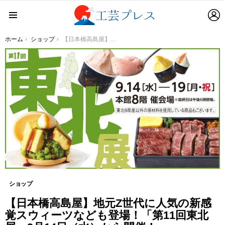
L
Menu
You are here:
ホーム
ショップ
【日本橋高島屋】地元Z世代に人気の新感覚スウィーツなども登場！「第11回東北展」9月14日（水）から開催！
ショップ
【日本橋高島屋】地元Z世代に人気の新感
覚スウィーツなども登場！「第11回東北