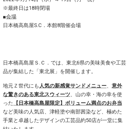
※最終日は18時閉場
■
会場
日本橋高島屋S.C．本館8階催会場
日本橋高島屋Ｓ.Ｃ．では、東北6県の美味美食や工芸
品が集結した「東北展」を開催します。
地元Ｚ世代にも
人気の新感覚サンドメニュー
、
意外
な驚きのある東北スウィーツ
、山の幸・海の幸を使
った
【日本橋高島屋限定】ボリューム満点のお弁当
など美味の人気店、津軽塗や南部茜染など、極めた
手業と卓越したデザインの工芸品約50店が一堂に集
結いたします。