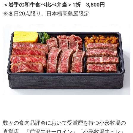
＜岩手の和牛食べ比べ弁当＞
1折
3,800
円
※各日20点限り、日本橋高島屋限定
数々の食肉品評会において受賞歴を持つ小形牧場の
直営店。「前沢牛サーロイン」「小形牧場牛ヒレ」