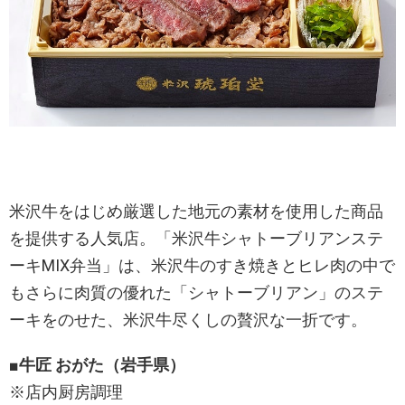
米沢牛をはじめ厳選した地元の素材を使用した商品
を提供する人気店。「米沢牛シャトーブリアンステ
ーキMIX弁当」は、米沢牛のすき焼きとヒレ肉の中で
もさらに肉質の優れた「シャトーブリアン」のステ
ーキをのせた、米沢牛尽くしの贅沢な一折です。
■牛匠 おがた
（
岩手
県）
※店内厨房調理