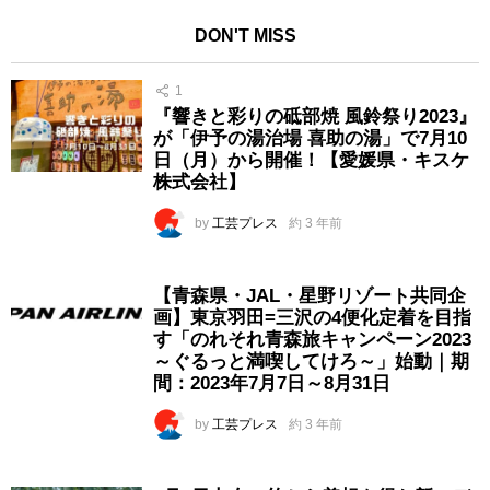
DON'T MISS
1
『響きと彩りの砥部焼 風鈴祭り2023』
が「伊予の湯治場 喜助の湯」で7月10
日（月）から開催！【愛媛県・キスケ
株式会社】
by
工芸プレス
約 3 年前
【青森県・JAL・星野リゾート共同企
画】東京羽田=三沢の4便化定着を目指
す「のれそれ青森旅キャンペーン2023
～ぐるっと満喫してけろ～」始動｜期
間：2023年7月7日～8月31日
by
工芸プレス
約 3 年前