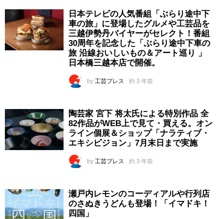
日本テレビの人気番組「ぶらり途中下
車の旅」に登場したグルメや工芸品を
三越伊勢丹バイヤーがセレクト！番組
30周年を記念した「ぶらり途中下車の
旅 沿線おいしいもの＆アート巡り 」
日本橋三越本店で開催。
by
工芸プレス
約 3 年前
陶芸家 宮下 将太氏による特別作品 全
82作品がWEB上で見て・買える。オン
ライン個展＆ショップ「ナラティブ・
エキシビジョン」7月末日まで実施
by
工芸プレス
約 3 年前
瀬戸内レモンのコーディアルや行列店
のさぬきうどんも登場！「イマドキ！
四国」