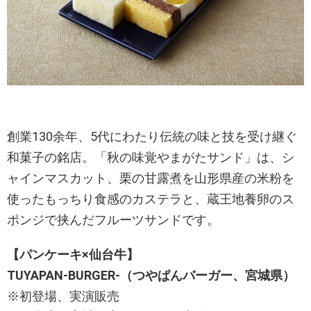
創業130余年、5代にわたり伝統の味と技を受け継ぐ
和菓子の銘店。「秋の味覚やまがたサンド」は、シ
ャインマスカット、栗の甘露煮を山形県産の米粉を
使ったもっちり食感のカステラと、蔵王地養卵のス
ポンジで挟んだフルーツサンドです。
【パンケーキ×仙台牛】
T
UYAPAN-BURGER-
（つやぱんバーガー、宮城県）
※初登場、実演販売