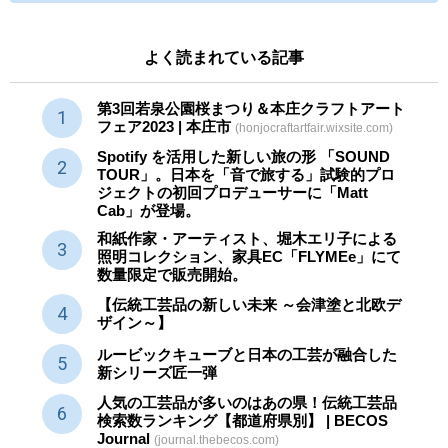
よく読まれている記事
第3回若泉公園桜まつり＆本庄クラフトアート
フェア2023 | 本庄市
(honjocraftartfair.wixsite.com)
Spotify を活用した新しい旅の形 「SOUND
TOUR」。日本を「音で旅する」試験的プロ
ジェクトの初回プロデューサーに「Matt
Cab」が登場。
和紙作家・アーティスト、堀木エリ子による
照明コレクション、家具EC「FLYMEe」にて
数量限定で販売開始。
【伝統工芸品の新しい未来 ～会津塗と北欧デ
ザイン～】
ルービックキューブと日本の工芸が融合した
新シリーズ匠一弾
人気の工芸品が多いのはあの県！伝統工芸品
検索数ランキング【都道府県別】 | BECOS
Journal
(journal.thebecos.com)