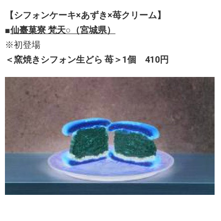
【シフォンケーキ×あずき×苺クリーム】
■
仙臺菓寮 梵天○（宮城県）
※初登場
＜窯焼きシフォン生どら 苺＞1個 410円