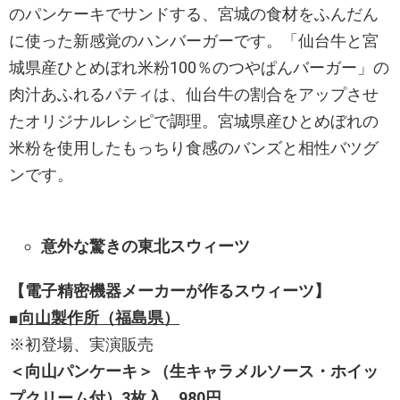
のパンケーキでサンドする、宮城の食材をふんだん
に使った新感覚のハンバーガーです。「仙台牛と宮
城県産ひとめぼれ米粉100％のつやぱんバーガー」の
肉汁あふれるパティは、仙台牛の割合をアップさせ
たオリジナルレシピで調理。宮城県産ひとめぼれの
米粉を使用したもっちり食感のバンズと相性バツグ
ンです。
意外な驚きの東北スウィーツ
【
電子精密機器メーカ
ー
が作るスウィーツ】
■
向山製作所（福島県
）
※初登場、実演販売
＜向山パンケーキ＞（生キャラメルソース・ホイッ
プクリーム付）3枚入 980円