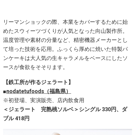
リーマンショックの際、本業をカバーするために始
めたスウィーツづくりが人気となった向山製作所。
温度管理や素材の分量など、精密機器メーカーとし
て培った技術を応用。ふっくら厚めに焼いた特製パ
ンケーキは大人気の生キャラメルをベースにしたソ
ースが食欲をそそります。
【鉄工所が作るジェラート】
■
nodatetu
foods（福島県）
※初登場、実演販売、店内飲食用
＜ジェラート 完熟桃ソルベ＞シングル 330円、ダ
ブル 418円