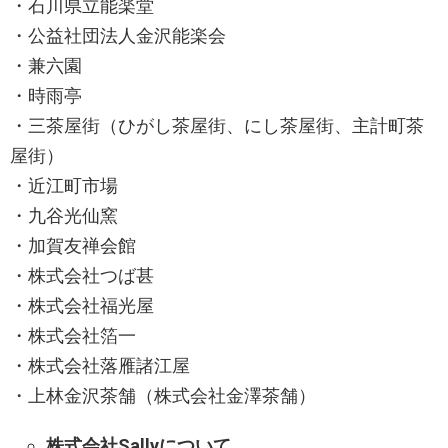
・石川県立能楽堂
・公益社団法人金沢能楽会
・兼六園
・時雨亭
・三茶屋街（ひがし茶屋街、にし茶屋街、主計町茶
屋街）
・近江町市場
・九谷光仙窯
・加賀友禅会館
・株式会社つば甚
・株式会社福光屋
・株式会社箔一
・株式会社落雁諸江屋
・上林金沢茶舗（株式会社金澤茶舗）
株式会社Sallyについて