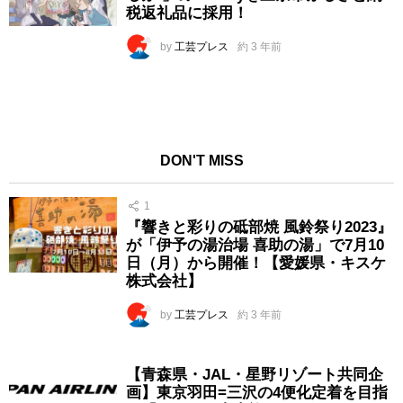
税返礼品に採用！
by
工芸プレス
約 3 年前
DON'T MISS
1
『響きと彩りの砥部焼 風鈴祭り2023』
が「伊予の湯治場 喜助の湯」で7月10
日（月）から開催！【愛媛県・キスケ
株式会社】
by
工芸プレス
約 3 年前
【青森県・JAL・星野リゾート共同企
画】東京羽田=三沢の4便化定着を目指