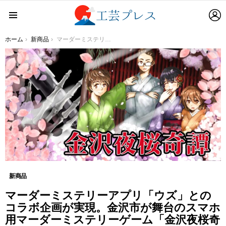
L
Menu
You are here:
ホーム
新商品
マーダーミステリーアプリ「ウズ」とのコラボ企画が実現。金沢市が舞台のスマホ用マーダーミステリーゲーム「金沢夜桜奇譚」が8月5日よりダウンロード開始。
新商品
マーダーミステリーアプリ「ウズ」との
コラボ企画が実現。金沢市が舞台のスマホ
用マーダーミステリーゲーム「金沢夜桜奇