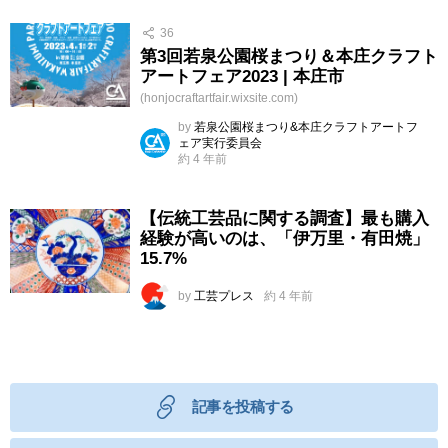
36
第3回若泉公園桜まつり＆本庄クラフト
アートフェア2023 | 本庄市
(honjocraftartfair.wixsite.com)
by
若泉公園桜まつり&本庄クラフトアートフ
ェア実行委員会
約 4 年前
【伝統工芸品に関する調査】最も購入
経験が高いのは、「伊万里・有田焼」
15.7%
by
工芸プレス
約 4 年前
記事を投稿する