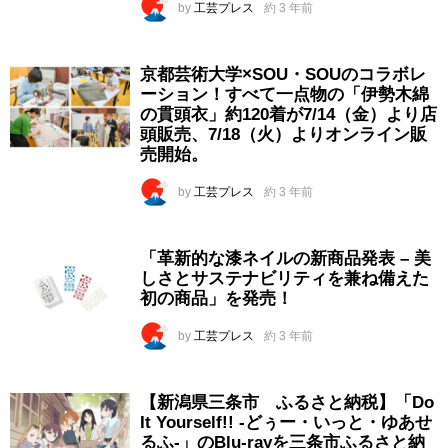
by
工芸プレス
約 3 年前
京都芸術大学×SOU・SOUのコラボレ
ーション！すべて一点物の「伊勢木綿
の貫頭衣」約120着が7/14（金）より店
頭販売、7/18（火）よりオンライン販
売開始。
by
工芸プレス
約 3 年前
「革新的な漆ネイルの新商品発表 – 美
しさとサステナビリティを兼ね備えた
初の商品」を発売！
by
工芸プレス
約 3 年前
【新潟県三条市 ふるさと納税】「Do
It Yourself!! -どぅー・いっと・ゆあせ
るふ-」のBlu-rayを三条市ふるさと納