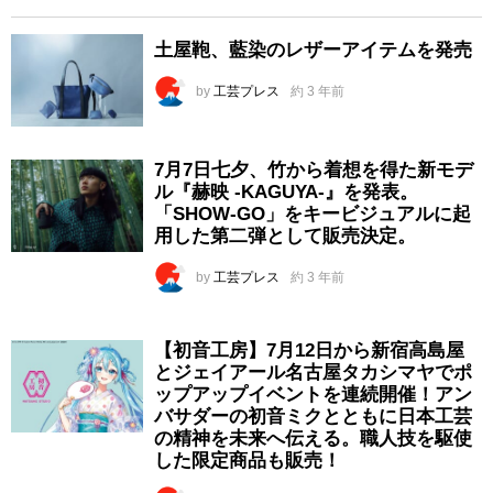
土屋鞄、藍染のレザーアイテムを発売
by
工芸プレス
約 3 年前
7月7日七夕、竹から着想を得た新モデ
ル『赫映 -KAGUYA-』を発表。
「SHOW-GO」をキービジュアルに起
用した第二弾として販売決定。
by
工芸プレス
約 3 年前
【初音工房】7月12日から新宿高島屋
とジェイアール名古屋タカシマヤでポ
ップアップイベントを連続開催！アン
バサダーの初音ミクとともに日本工芸
の精神を未来へ伝える。職人技を駆使
した限定商品も販売！