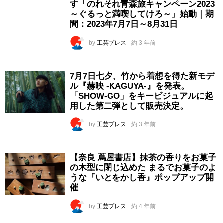
す「のれそれ青森旅キャンペーン2023
～ぐるっと満喫してけろ～」始動｜期
間：2023年7月7日～8月31日
by
工芸プレス
約 3 年前
7月7日七夕、竹から着想を得た新モデ
ル『赫映 -KAGUYA-』を発表。
「SHOW-GO」をキービジュアルに起
用した第二弾として販売決定。
by
工芸プレス
約 3 年前
【奈良 蔦屋書店】抹茶の香りをお菓子
の木型に閉じ込めた まるでお菓子のよ
うな『いとをかし香』ポップアップ開
催
by
工芸プレス
約 4 年前