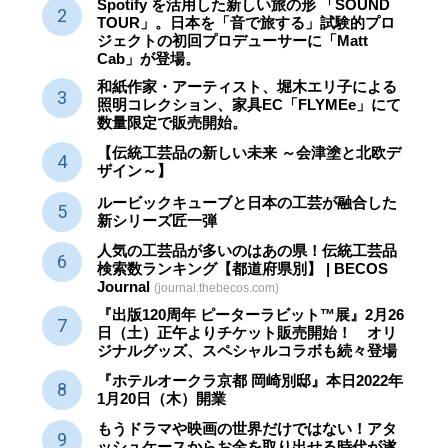
Spotify を活用した新しい旅の形 「SOUND
TOUR」。日本を「音で旅する」試験的プロ
ジェクトの初回プロデューサーに「Matt
Cab」が登場。
和紙作家・アーティスト、堀木エリ子による
照明コレクション、家具EC「FLYMEe」にて
数量限定で販売開始。
【伝統工芸品の新しい未来 ～会津塗と北欧デ
ザイン～】
ルービックキューブと日本の工芸が融合した
新シリーズ匠一弾
人気の工芸品が多いのはあの県！伝統工芸品
検索数ランキング【都道府県別】 | BECOS
Journal
(journal.thebecos.com)
『出版120周年 ピーターラビット™展』2月26
日（土）正午よりチケット販売開始！ オリ
ジナルグッズ、スペシャルコラボも続々登場
『ホテルオークラ京都 岡崎別邸』本日2022年
1月20日（木）開業
もうドラマや映画の世界だけではない！アタ
ッシュケースからお金を取り出せる時代が遂