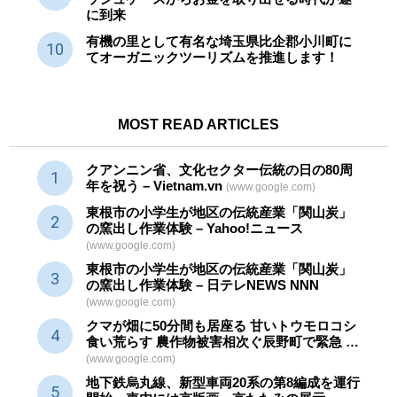
に到来
有機の里として有名な埼玉県比企郡小川町に
てオーガニックツーリズムを推進します！
MOST READ ARTICLES
クアンニン省、文化セクター
伝統
の日の80周
年を祝う – Vietnam.vn
(www.google.com)
東根市の小学生が地区の
伝統産業
「関山炭」
の窯出し作業体験 – Yahoo!ニュース
(www.google.com)
東根市の小学生が地区の
伝統産業
「関山炭」
の窯出し作業体験 – 日テレNEWS NNN
(www.google.com)
クマが畑に50分間も居座る 甘いトウモロコシ
食い荒らす 農作物被害相次ぐ辰野町で緊急 …
(www.google.com)
地下鉄烏丸線、新型車両20系の第8編成を運行