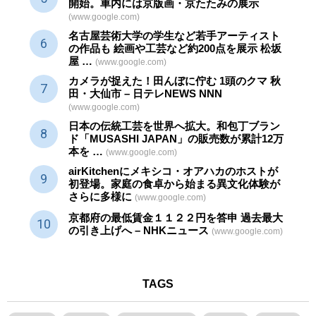
開始。車内には京版画・京たたみの展示
(www.google.com)
名古屋芸術大学の学生など若手アーティスト
の作品も 絵画や
工芸
など約200点を展示 松坂
屋 …
(www.google.com)
カメラが捉えた！田んぼに佇む 1頭のクマ 秋
田・大仙市 – 日テレNEWS NNN
(www.google.com)
日本の伝統
工芸
を世界へ拡大。和包丁ブラン
ド「MUSASHI JAPAN」の販売数が累計12万
本を …
(www.google.com)
airKitchenにメキシコ・オアハカのホストが
初登場。家庭の食卓から始まる異文化体験が
さらに多様に
(www.google.com)
京都府の最低賃金１１２２円を答申 過去最大
の引き上げへ – NHKニュース
(www.google.com)
TAGS