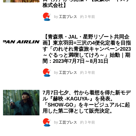
株式会社】
by
工芸プレス
約 3 年前
【青森県・JAL・星野リゾート共同企
画】東京羽田=三沢の4便化定着を目指
す「のれそれ青森旅キャンペーン2023
～ぐるっと満喫してけろ～」始動｜期
間：2023年7月7日～8月31日
by
工芸プレス
約 3 年前
7月7日七夕、竹から着想を得た新モデ
ル『赫映 -KAGUYA-』を発表。
「SHOW-GO」をキービジュアルに起
用した第二弾として販売決定。
by
工芸プレス
約 3 年前