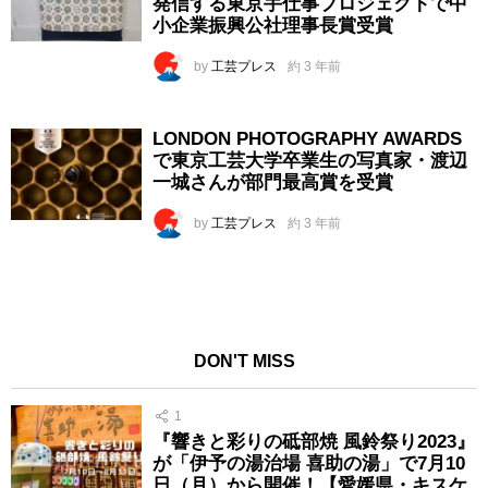
発信する東京手仕事プロジェクトで中
小企業振興公社理事⻑賞受賞
by
工芸プレス
約 3 年前
LONDON PHOTOGRAPHY AWARDS
で東京工芸大学卒業生の写真家・渡辺
一城さんが部門最高賞を受賞
by
工芸プレス
約 3 年前
DON'T MISS
1
『響きと彩りの砥部焼 風鈴祭り2023』
が「伊予の湯治場 喜助の湯」で7月10
日（月）から開催！【愛媛県・キスケ