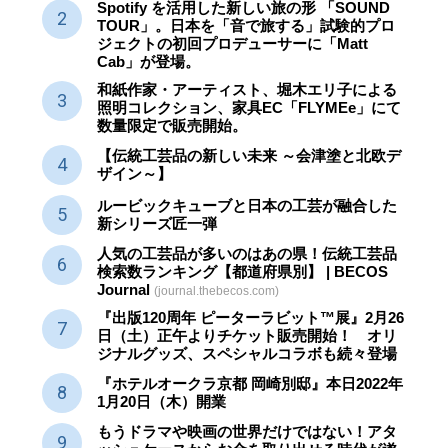
Spotify を活用した新しい旅の形 「SOUND
TOUR」。日本を「音で旅する」試験的プロ
ジェクトの初回プロデューサーに「Matt
Cab」が登場。
和紙作家・アーティスト、堀木エリ子による
照明コレクション、家具EC「FLYMEe」にて
数量限定で販売開始。
【伝統工芸品の新しい未来 ～会津塗と北欧デ
ザイン～】
ルービックキューブと日本の工芸が融合した
新シリーズ匠一弾
人気の工芸品が多いのはあの県！伝統工芸品
検索数ランキング【都道府県別】 | BECOS
Journal
(journal.thebecos.com)
『出版120周年 ピーターラビット™展』2月26
日（土）正午よりチケット販売開始！ オリ
ジナルグッズ、スペシャルコラボも続々登場
『ホテルオークラ京都 岡崎別邸』本日2022年
1月20日（木）開業
もうドラマや映画の世界だけではない！アタ