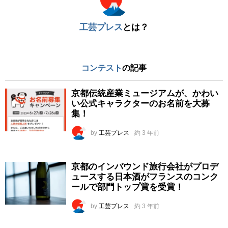
工芸プレス
とは？
コンテスト
の記事
京都伝統産業ミュージアムが、かわい
い公式キャラクターのお名前を大募
集！
by
工芸プレス
約 3 年前
京都のインバウンド旅行会社がプロデ
ュースする日本酒がフランスのコンク
ールで部門トップ賞を受賞！
by
工芸プレス
約 3 年前