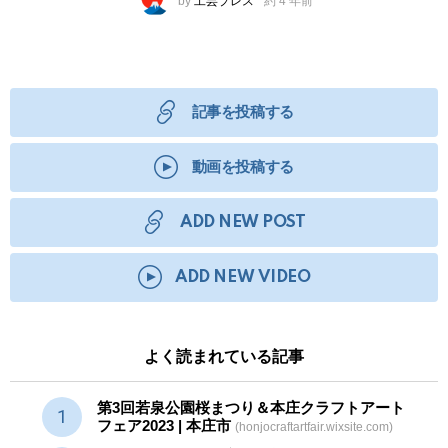
by
工芸プレス
約 4 年前
記事を投稿する
動画を投稿する
ADD NEW POST
ADD NEW VIDEO
よく読まれている記事
第3回若泉公園桜まつり＆本庄クラフトアート
フェア2023 | 本庄市
(honjocraftartfair.wixsite.com)