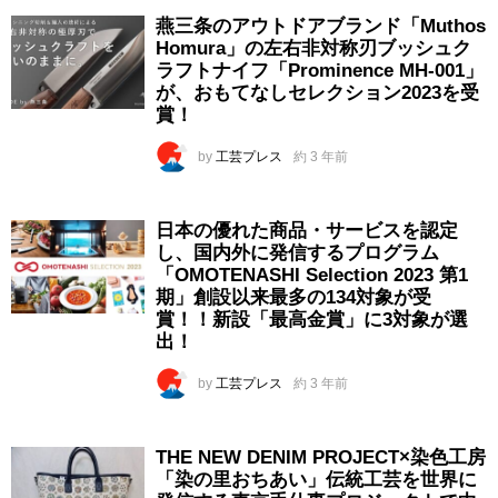
燕三条のアウトドアブランド「Muthos
Homura」の左右非対称刃ブッシュク
ラフトナイフ「Prominence MH-001」
が、おもてなしセレクション2023を受
賞！
by
工芸プレス
約 3 年前
日本の優れた商品・サービスを認定
し、国内外に発信するプログラム
「OMOTENASHI Selection 2023 第1
期」創設以来最多の134対象が受
賞！！新設「最高金賞」に3対象が選
出！
by
工芸プレス
約 3 年前
THE NEW DENIM PROJECT×染⾊⼯房
「染の里おちあい」伝統⼯芸を世界に