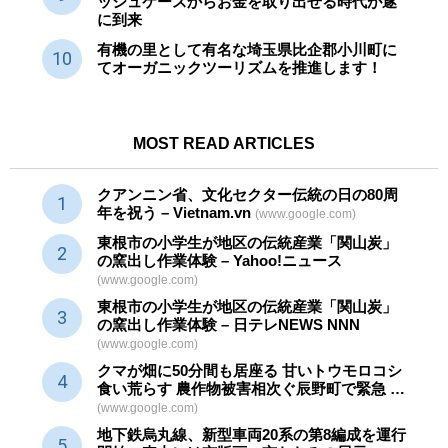
ッシュケースからお金を取り出せる時代が遂
に到来
有機の里として有名な埼玉県比企郡小川町に
てオーガニックツーリズムを推進します！
MOST READ ARTICLES
クアンニン省、文化セクター
伝統
の日の80周
年を祝う – Vietnam.vn
(www.google.com)
東根市の小学生が地区の
伝統産業
「関山炭」
の窯出し作業体験 – Yahoo!ニュース
(www.google.com)
東根市の小学生が地区の
伝統産業
「関山炭」
の窯出し作業体験 – 日テレNEWS NNN
(www.google.com)
クマが畑に50分間も居座る 甘いトウモロコシ
食い荒らす 農作物被害相次ぐ辰野町で緊急 …
(www.google.com)
地下鉄烏丸線、新型車両20系の第8編成を運行