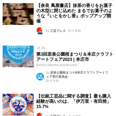
【奈良 蔦屋書店】抹茶の香りをお菓子
の木型に閉じ込めた まるでお菓子のよ
うな『いとをかし香』ポップアップ開
催
by
工芸プレス
約 4 年前
36
第3回若泉公園桜まつり＆本庄クラフト
アートフェア2023 | 本庄市
(honjocraftartfair.wixsite.com)
by
若泉公園桜まつり&本庄クラフトアートフ
ェア実行委員会
約 4 年前
【伝統工芸品に関する調査】最も購入
経験が高いのは、「伊万里・有田焼」
15.7%