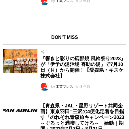
by
工芸プレス
約 3 年前
DON'T MISS
1
『響きと彩りの砥部焼 風鈴祭り2023』
が「伊予の湯治場 喜助の湯」で7月10
日（月）から開催！【愛媛県・キスケ
株式会社】
by
工芸プレス
約 3 年前
【青森県・JAL・星野リゾート共同企
画】東京羽田=三沢の4便化定着を目指
す「のれそれ青森旅キャンペーン2023
～ぐるっと満喫してけろ～」始動｜期
間：2023年7月7日～8月31日