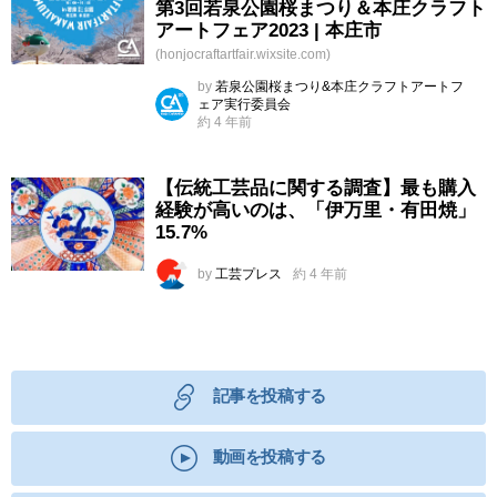
第3回若泉公園桜まつり＆本庄クラフト
アートフェア2023 | 本庄市
(honjocraftartfair.wixsite.com)
by
若泉公園桜まつり&本庄クラフトアートフ
ェア実行委員会
約 4 年前
【伝統工芸品に関する調査】最も購入
経験が高いのは、「伊万里・有田焼」
15.7%
by
工芸プレス
約 4 年前
記事を投稿する
動画を投稿する