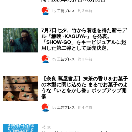
by
工芸プレス
約 3 年前
7月7日七夕、竹から着想を得た新モデ
ル『赫映 -KAGUYA-』を発表。
「SHOW-GO」をキービジュアルに起
用した第二弾として販売決定。
by
工芸プレス
約 3 年前
【奈良 蔦屋書店】抹茶の香りをお菓子
の木型に閉じ込めた まるでお菓子のよ
うな『いとをかし香』ポップアップ開
催
by
工芸プレス
約 4 年前
36