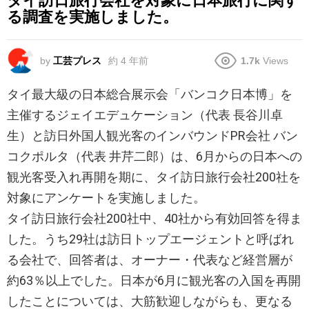
タイ訪日旅行会社を対象に日本旅行に関す
る調査を実施しました。
by
工芸プレス
約 4 年前
1.7k
Views
タイ最大級の日本総合展示会「バンコク日本博」を
主催するジェイエデュケーション（代表 長谷川卓
生）と訪日外国人観光客のインバウンドPR会社 バン
コクポルタ（代表 井芹二郎）は、6月からの日本への
観光客受入れ再開を期に、タイ訪日旅行会社200社を
対象にアンケートを実施しました。
タイ訪日旅行会社200社中、40社から有効回答を得ま
した。うち29社は訪日トップエージェントと呼ばれ
る会社で、回答者は、オーナー・代表など経営層が
約63％以上でした。日本が6月に観光客の入国を再開
したことについては、大筋歓迎しながらも、更なる