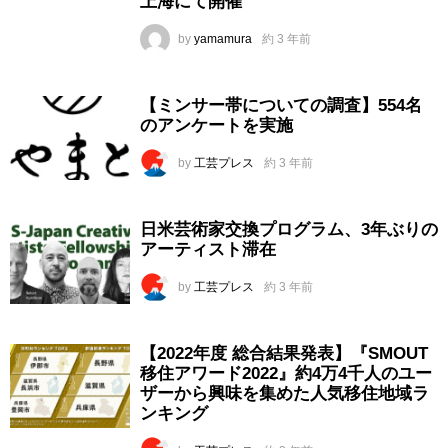
上海にて開催
by
yamamura
約 3 年前
【ミンサー帯についての調査】554名
のアンケートを実施
by
工芸プレス
約 3 年前
日米芸術家交換プログラム、3年ぶりの
アーティスト滞在
by
工芸プレス
約 3 年前
【2022年度 総合結果発表】『SMOUT
移住アワード2022』約4万4千人のユー
ザーから興味を集めた人気移住地域ラ
ンキング