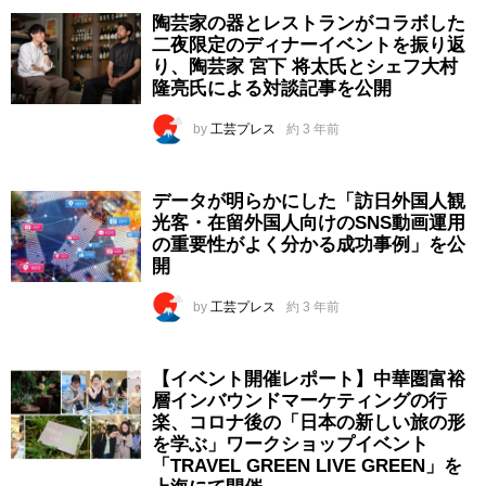
陶芸家の器とレストランがコラボした
二夜限定のディナーイベントを振り返
り、陶芸家 宮下 将太氏とシェフ大村
隆亮氏による対談記事を公開
by
工芸プレス
約 3 年前
データが明らかにした「訪日外国人観
光客・在留外国人向けのSNS動画運用
の重要性がよく分かる成功事例」を公
開
by
工芸プレス
約 3 年前
【イベント開催レポート】中華圏富裕
層インバウンドマーケティングの行
楽、コロナ後の「日本の新しい旅の形
を学ぶ」ワークショップイベント
「TRAVEL GREEN LIVE GREEN」を