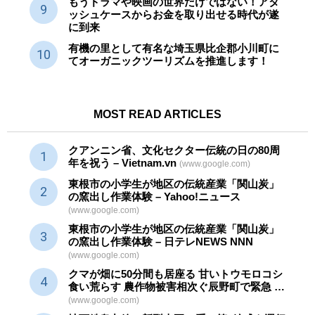
もうドラマや映画の世界だけではない！アタ
ッシュケースからお金を取り出せる時代が遂
に到来
有機の里として有名な埼玉県比企郡小川町に
てオーガニックツーリズムを推進します！
MOST READ ARTICLES
クアンニン省、文化セクター
伝統
の日の80周
年を祝う – Vietnam.vn
(www.google.com)
東根市の小学生が地区の
伝統産業
「関山炭」
の窯出し作業体験 – Yahoo!ニュース
(www.google.com)
東根市の小学生が地区の
伝統産業
「関山炭」
の窯出し作業体験 – 日テレNEWS NNN
(www.google.com)
クマが畑に50分間も居座る 甘いトウモロコシ
食い荒らす 農作物被害相次ぐ辰野町で緊急 …
(www.google.com)