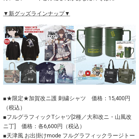
▼新グッズラインナップ▼
■★限定★加賀改ニ護 刺繍シャツ 価格：15,400円
（税込）
■フルグラフィックTシャツ[2種／大和改ニ・山風改
ニ丁] 価格：各6,600円（税込）
■天津風 お出掛けmode フルグラフィックラージトー