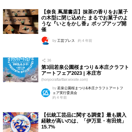
【奈良 蔦屋書店】抹茶の香りをお菓子
の木型に閉じ込めた まるでお菓子のよ
うな『いとをかし香』ポップアップ開
催
by
工芸プレス
約 4 年前
36
第3回若泉公園桜まつり＆本庄クラフト
アートフェア2023 | 本庄市
(honjocraftartfair.wixsite.com)
by
若泉公園桜まつり&本庄クラフトアートフ
ェア実行委員会
約 4 年前
【伝統工芸品に関する調査】最も購入
経験が高いのは、「伊万里・有田焼」
15.7%