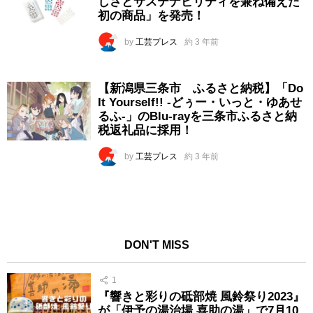
しさとサステナビリティを兼ね備えた
初の商品」を発売！
by
工芸プレス
約 3 年前
【新潟県三条市 ふるさと納税】「Do
It Yourself!! -どぅー・いっと・ゆあせ
るふ-」のBlu-rayを三条市ふるさと納
税返礼品に採用！
by
工芸プレス
約 3 年前
DON'T MISS
1
『響きと彩りの砥部焼 風鈴祭り2023』
が「伊予の湯治場 喜助の湯」で7月10