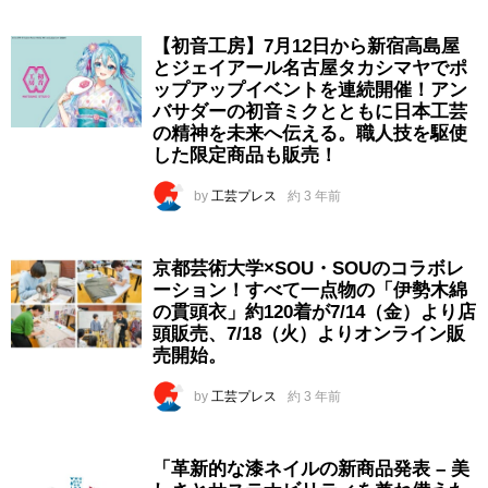
【初音工房】7月12日から新宿高島屋
とジェイアール名古屋タカシマヤでポ
ップアップイベントを連続開催！アン
バサダーの初音ミクとともに日本工芸
の精神を未来へ伝える。職人技を駆使
した限定商品も販売！
by
工芸プレス
約 3 年前
京都芸術大学×SOU・SOUのコラボレ
ーション！すべて一点物の「伊勢木綿
の貫頭衣」約120着が7/14（金）より店
頭販売、7/18（火）よりオンライン販
売開始。
by
工芸プレス
約 3 年前
「革新的な漆ネイルの新商品発表 – 美