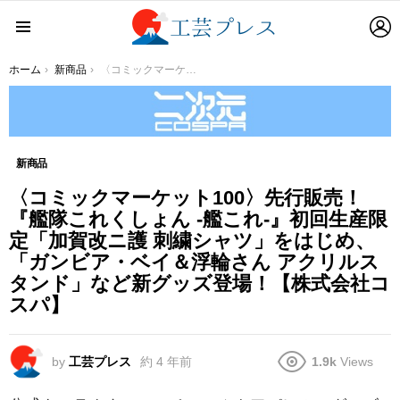
L
Menu
You are here:
ホーム
新商品
〈コミックマーケット100〉先行販売！『艦隊これくしょん -艦これ-』初回生産限定「加賀改ニ護 刺繍シャツ」をはじめ、「ガンビア・ベイ＆浮輪さん アクリルスタンド」など新グッズ登場！【株式会社コスパ】
新商品
〈コミックマーケット100〉先行販売！
『艦隊これくしょん -艦これ-』初回生産限
定「加賀改ニ護 刺繍シャツ」をはじめ、
「ガンビア・ベイ＆浮輪さん アクリルス
タンド」など新グッズ登場！【株式会社コ
スパ】
by
工芸プレス
約 4 年前
1.9k
Views