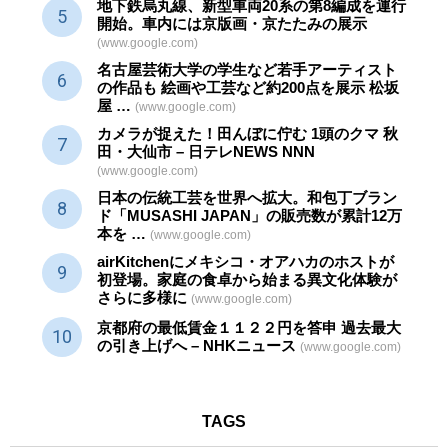
地下鉄烏丸線、新型車両20系の第8編成を運行
開始。車内には京版画・京たたみの展示
(www.google.com)
名古屋芸術大学の学生など若手アーティスト
の作品も 絵画や
工芸
など約200点を展示 松坂
屋 …
(www.google.com)
カメラが捉えた！田んぼに佇む 1頭のクマ 秋
田・大仙市 – 日テレNEWS NNN
(www.google.com)
日本の伝統
工芸
を世界へ拡大。和包丁ブラン
ド「MUSASHI JAPAN」の販売数が累計12万
本を …
(www.google.com)
airKitchenにメキシコ・オアハカのホストが
初登場。家庭の食卓から始まる異文化体験が
さらに多様に
(www.google.com)
京都府の最低賃金１１２２円を答申 過去最大
の引き上げへ – NHKニュース
(www.google.com)
TAGS