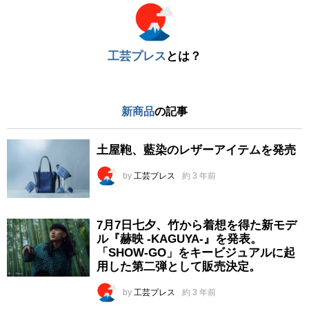
工芸プレス
とは？
新商品
の記事
土屋鞄、藍染のレザーアイテムを発売
by
工芸プレス
約 3 年前
7月7日七夕、竹から着想を得た新モデ
ル『赫映 -KAGUYA-』を発表。
「SHOW-GO」をキービジュアルに起
用した第二弾として販売決定。
by
工芸プレス
約 3 年前