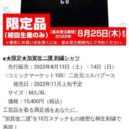
■★限定★加賀改ニ護 刺繍シャツ
先行販売：2022年8月13日（土）・14日（日）
〈コミックマーケット100〉二次元コスパブース
発売日：2022年11月上旬予定
サイズ：M/L/XL
価格：15,400円（税込）
工芸品を着る満足感をあなたに。
“加賀改二護”を10万ステッチもの緻密な桐生刺繍で
再現！