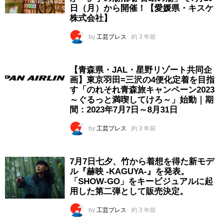
日（月）から開催！【愛媛県・キスケ
株式会社】
by
工芸プレス
約 3 年前
【青森県・JAL・星野リゾート共同企
画】東京羽田=三沢の4便化定着を目指
す「のれそれ青森旅キャンペーン2023
～ぐるっと満喫してけろ～」始動｜期
間：2023年7月7日～8月31日
by
工芸プレス
約 3 年前
7月7日七夕、竹から着想を得た新モデ
ル『赫映 -KAGUYA-』を発表。
「SHOW-GO」をキービジュアルに起
用した第二弾として販売決定。
by
工芸プレス
約 3 年前