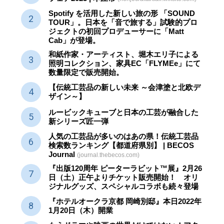
Spotify を活用した新しい旅の形 「SOUND
TOUR」。日本を「音で旅する」試験的プロ
ジェクトの初回プロデューサーに「Matt
Cab」が登場。
和紙作家・アーティスト、堀木エリ子による
照明コレクション、家具EC「FLYMEe」にて
数量限定で販売開始。
【伝統工芸品の新しい未来 ～会津塗と北欧デ
ザイン～】
ルービックキューブと日本の工芸が融合した
新シリーズ匠一弾
人気の工芸品が多いのはあの県！伝統工芸品
検索数ランキング【都道府県別】 | BECOS
Journal
(journal.thebecos.com)
『出版120周年 ピーターラビット™展』2月26
日（土）正午よりチケット販売開始！ オリ
ジナルグッズ、スペシャルコラボも続々登場
『ホテルオークラ京都 岡崎別邸』本日2022年
1月20日（木）開業