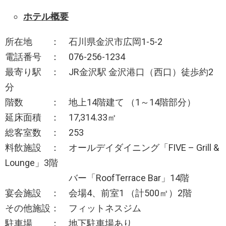
ホテル概要
所在地 ： 石川県金沢市広岡1-5-2
電話番号 ： 076-256-1234
最寄り駅 ： JR金沢駅 金沢港口（西口）徒歩約2
分
階数 ： 地上14階建て （1～14階部分）
延床面積 ： 17,314.33㎡
総客室数 ： 253
料飲施設 ： オールデイダイニング「FIVE – Grill &
Lounge」3階
バー「RoofTerrace Bar」14階
宴会施設 ： 会場4、前室1 （計500㎡）2階
その他施設： フィットネスジム
駐車場 ： 地下駐車場あり