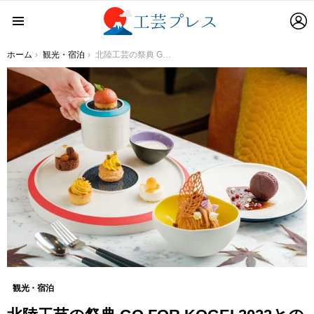
L
Menu
You are here:
ホーム
観光・宿泊
北陸工芸の祭典 GO FOR KOGEI 2022とのスペシャルコラボ 人気の季節のケーキセットをヨーロッパのテーブルウェアから着想を得た、新しい『九谷焼』に盛り付けて平日限定でご提供！
観光・宿泊