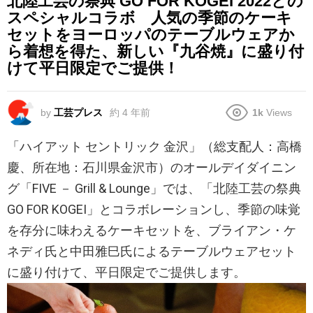
北陸工芸の祭典 GO FOR KOGEI 2022との
スペシャルコラボ 人気の季節のケーキ
セットをヨーロッパのテーブルウェアか
ら着想を得た、新しい『九谷焼』に盛り付
けて平日限定でご提供！
by
工芸プレス
約 4 年前
1k
Views
「ハイアット セントリック 金沢」（総支配人：高橋
慶、所在地：石川県金沢市）のオールデイダイニン
グ「FIVE － Grill & Lounge」では、「北陸工芸の祭典
GO FOR KOGEI」とコラボレーションし、季節の味覚
を存分に味わえるケーキセットを、ブライアン・ケ
ネディ氏と中田雅巳氏によるテーブルウェアセット
に盛り付けて、平日限定でご提供します。