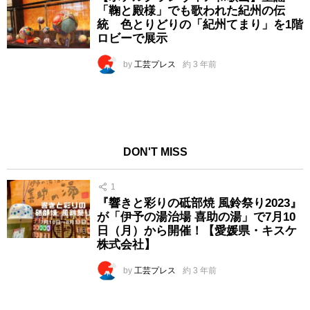
「鞠と殿様」でも歌われた紀州の伝
統 色とりどりの「紀州てまり」を1階
ロビーで展示
by
工芸プレス
約 3 年前
DON'T MISS
1
『響きと彩りの砥部焼 風鈴祭り2023』
が「伊予の湯治場 喜助の湯」で7月10
日（月）から開催！【愛媛県・キスケ
株式会社】
by
工芸プレス
約 3 年前