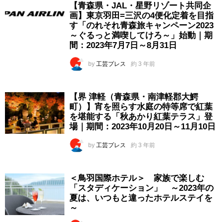
【青森県・JAL・星野リゾート共同企
画】東京羽田=三沢の4便化定着を目指
す「のれそれ青森旅キャンペーン2023
～ぐるっと満喫してけろ～」始動｜期
間：2023年7月7日～8月31日
by
工芸プレス
約 3 年前
【界 津軽（青森県・南津軽郡大鰐
町）】宵を照らす水庭の特等席で紅葉
を堪能する「秋あかり紅葉テラス」登
場｜期間：2023年10月20日～11月10日
by
工芸プレス
約 3 年前
＜鳥羽国際ホテル＞ 家族で楽しむ
「スタディケーション」 ～2023年の
夏は、いつもと違ったホテルステイを
～