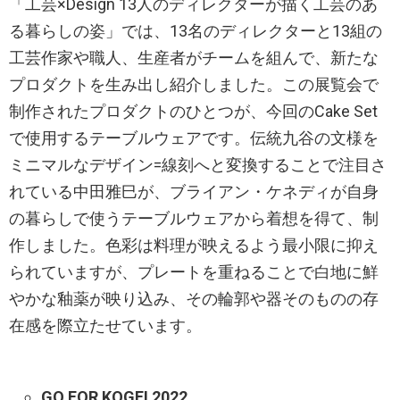
「工芸×Design 13人のディレクターが描く工芸のあ
る暮らしの姿」では、13名のディレクターと13組の
工芸作家や職人、生産者がチームを組んで、新たな
プロダクトを生み出し紹介しました。この展覧会で
制作されたプロダクトのひとつが、今回のCake Set
で使用するテーブルウェアです。伝統九谷の文様を
ミニマルなデザイン=線刻へと変換することで注目さ
れている中田雅巳が、ブライアン・ケネディが自身
の暮らしで使うテーブルウェアから着想を得て、制
作しました。色彩は料理が映えるよう最小限に抑え
られていますが、プレートを重ねることで白地に鮮
やかな釉薬が映り込み、その輪郭や器そのものの存
在感を際立たせています。
GO FOR KOGEI 2022