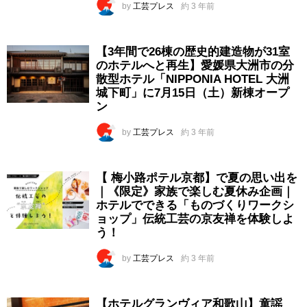
by
工芸プレス
約 3 年前
【3年間で26棟の歴史的建造物が31室
のホテルへと再生】愛媛県大洲市の分
散型ホテル「NIPPONIA HOTEL 大洲
城下町」に7月15日（土）新棟オープ
ン
by
工芸プレス
約 3 年前
【 梅小路ポテル京都】で夏の思い出を
｜《限定》家族で楽しむ夏休み企画｜
ホテルでできる「ものづくりワークシ
ョップ」伝統工芸の京友禅を体験しよ
う！
by
工芸プレス
約 3 年前
【ホテルグランヴィア和歌山】童謡