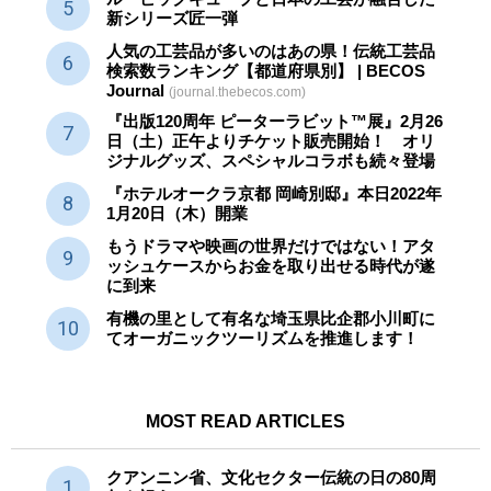
新シリーズ匠一弾
人気の工芸品が多いのはあの県！伝統工芸品
検索数ランキング【都道府県別】 | BECOS
Journal
(journal.thebecos.com)
『出版120周年 ピーターラビット™展』2月26
日（土）正午よりチケット販売開始！ オリ
ジナルグッズ、スペシャルコラボも続々登場
『ホテルオークラ京都 岡崎別邸』本日2022年
1月20日（木）開業
もうドラマや映画の世界だけではない！アタ
ッシュケースからお金を取り出せる時代が遂
に到来
有機の里として有名な埼玉県比企郡小川町に
てオーガニックツーリズムを推進します！
MOST READ ARTICLES
クアンニン省、文化セクター
伝統
の日の80周