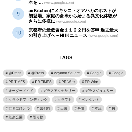
本を …
(www.google.com)
airKitchenにメキシコ・オアハカのホストが
初登場。家庭の食卓から始まる異文化体験が
さらに多様に
(www.google.com)
京都府の最低賃金１１２２円を答申 過去最大
の引き上げへ – NHKニュース
(www.google.com)
TAGS
@Press
@Press
Aoyama Square
Google
Google
PR TIMES
PR TIMES
PR Wire
PR Wire
オーダーメイド
ガラスアクセサリー
ガラスジュエリー
クラウドファンディング
クラフト
ペンダント
世界にひとつ
京都府
出展
募集
本庄
桜
若泉公園
贈り物