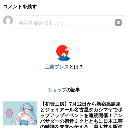
コメントを残す
コ
メ
ン
ト
※
工芸プレス
とは？
ショップ
の記事
【初音工房】7月12日から新宿高島屋
とジェイアール名古屋タカシマヤでポ
ップアップイベントを連続開催！アン
バサダーの初音ミクとともに日本工芸
の精神を未来へ伝える。職人技を駆使