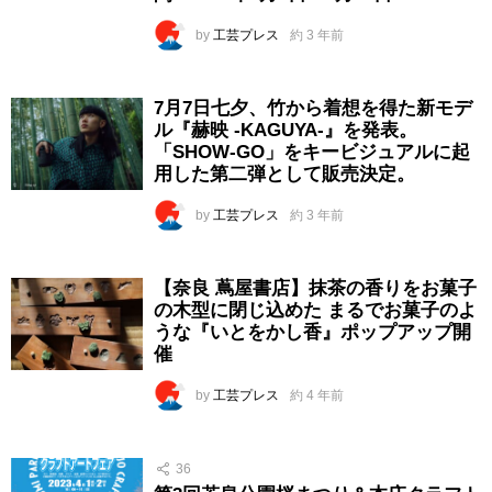
by
工芸プレス
約 3 年前
7月7日七夕、竹から着想を得た新モデ
ル『赫映 -KAGUYA-』を発表。
「SHOW-GO」をキービジュアルに起
用した第二弾として販売決定。
by
工芸プレス
約 3 年前
【奈良 蔦屋書店】抹茶の香りをお菓子
の木型に閉じ込めた まるでお菓子のよ
うな『いとをかし香』ポップアップ開
催
by
工芸プレス
約 4 年前
36