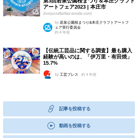
第3回若泉公園桜まつり＆本庄クラフト
アートフェア2023 | 本庄市
(honjocraftartfair.wixsite.com)
by
若泉公園桜まつり&本庄クラフトアートフ
ェア実行委員会
約 4 年前
【伝統工芸品に関する調査】最も購入
経験が高いのは、「伊万里・有田焼」
15.7%
by
工芸プレス
約 4 年前
記事を投稿する
動画を投稿する