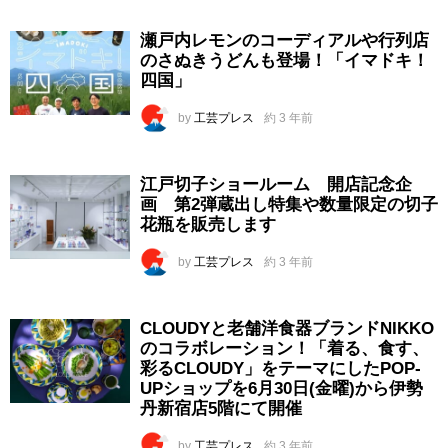
瀬戸内レモンのコーディアルや行列店
のさぬきうどんも登場！「イマドキ！
四国」
by
工芸プレス
約 3 年前
江戸切子ショールーム 開店記念企
画 第2弾蔵出し特集や数量限定の切子
花瓶を販売します
by
工芸プレス
約 3 年前
CLOUDYと老舗洋食器ブランドNIKKO
のコラボレーション！「着る、食す、
彩るCLOUDY」をテーマにしたPOP-
UPショップを6月30日(金曜)から伊勢
丹新宿店5階にて開催
by
工芸プレス
約 3 年前