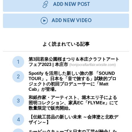
ADD NEW POST
ADD NEW VIDEO
よく読まれている記事
第3回若泉公園桜まつり＆本庄クラフトアート
フェア2023 | 本庄市
(honjocraftartfair.wixsite.com)
Spotify を活用した新しい旅の形 「SOUND
TOUR」。日本を「音で旅する」試験的プロ
ジェクトの初回プロデューサーに「Matt
Cab」が登場。
和紙作家・アーティスト、堀木エリ子による
照明コレクション、家具EC「FLYMEe」にて
数量限定で販売開始。
【伝統工芸品の新しい未来 ～会津塗と北欧デ
ザイン～】
ルービックキューブと日本の工芸が融合した