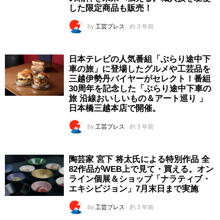
した限定商品も販売！
by
工芸プレス
約 3 年前
日本テレビの人気番組「ぶらり途中下
車の旅」に登場したグルメや工芸品を
三越伊勢丹バイヤーがセレクト！番組
30周年を記念した「ぶらり途中下車の
旅 沿線おいしいもの＆アート巡り 」
日本橋三越本店で開催。
by
工芸プレス
約 3 年前
陶芸家 宮下 将太氏による特別作品 全
82作品がWEB上で見て・買える。オン
ライン個展＆ショップ「ナラティブ・
エキシビジョン」7月末日まで実施
by
工芸プレス
約 3 年前