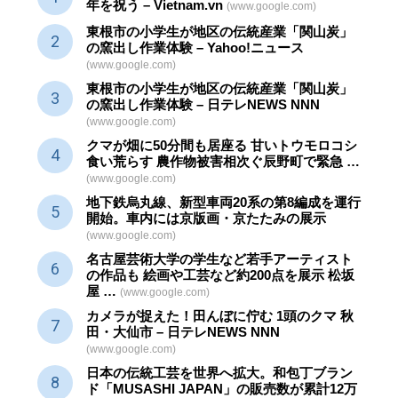
年を祝う – Vietnam.vn
(www.google.com)
東根市の小学生が地区の
伝統産業
「関山炭」
の窯出し作業体験 – Yahoo!ニュース
(www.google.com)
東根市の小学生が地区の
伝統産業
「関山炭」
の窯出し作業体験 – 日テレNEWS NNN
(www.google.com)
クマが畑に50分間も居座る 甘いトウモロコシ
食い荒らす 農作物被害相次ぐ辰野町で緊急 …
(www.google.com)
地下鉄烏丸線、新型車両20系の第8編成を運行
開始。車内には京版画・京たたみの展示
(www.google.com)
名古屋芸術大学の学生など若手アーティスト
の作品も 絵画や
工芸
など約200点を展示 松坂
屋 …
(www.google.com)
カメラが捉えた！田んぼに佇む 1頭のクマ 秋
田・大仙市 – 日テレNEWS NNN
(www.google.com)
日本の伝統
工芸
を世界へ拡大。和包丁ブラン
ド「MUSASHI JAPAN」の販売数が累計12万