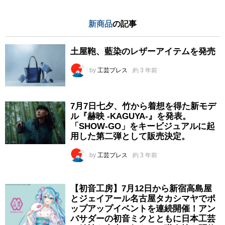
新商品
の記事
土屋鞄、藍染のレザーアイテムを発売
by
工芸プレス
約 3 年前
7月7日七夕、竹から着想を得た新モデ
ル『赫映 -KAGUYA-』を発表。
「SHOW-GO」をキービジュアルに起
用した第二弾として販売決定。
by
工芸プレス
約 3 年前
【初音工房】7月12日から新宿高島屋
とジェイアール名古屋タカシマヤでポ
ップアップイベントを連続開催！アン
バサダーの初音ミクとともに日本工芸