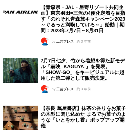
【青森県・JAL・星野リゾート共同企
画】東京羽田=三沢の4便化定着を目指
す「のれそれ青森旅キャンペーン2023
～ぐるっと満喫してけろ～」始動｜期
間：2023年7月7日～8月31日
by
工芸プレス
約 3 年前
7月7日七夕、竹から着想を得た新モデ
ル『赫映 -KAGUYA-』を発表。
「SHOW-GO」をキービジュアルに起
用した第二弾として販売決定。
by
工芸プレス
約 3 年前
【奈良 蔦屋書店】抹茶の香りをお菓子
の木型に閉じ込めた まるでお菓子のよ
うな『いとをかし香』ポップアップ開
催