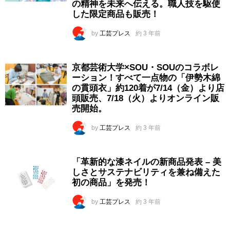
の精神を未来へ伝える。職人技を駆使
した限定商品も販売！
by
工芸プレス
約 3 年前
京都芸術大学×SOU・SOUのコラボレ
ーション！すべて一点物の「伊勢木綿
の貫頭衣」約120着が7/14（金）より店
頭販売、7/18（火）よりオンライン販
売開始。
by
工芸プレス
約 3 年前
「革新的な漆ネイルの新商品発表 – 美
しさとサステナビリティを兼ね備えた
初の商品」を発売！
by
工芸プレス
約 3 年前