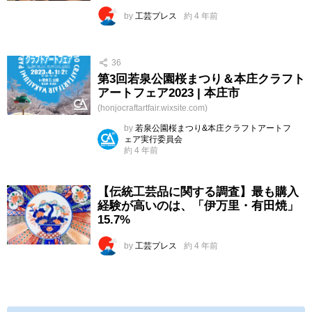
by
工芸プレス
約 4 年前
36
第3回若泉公園桜まつり＆本庄クラフト
アートフェア2023 | 本庄市
(honjocraftartfair.wixsite.com)
by
若泉公園桜まつり&本庄クラフトアートフ
ェア実行委員会
約 4 年前
【伝統工芸品に関する調査】最も購入
経験が高いのは、「伊万里・有田焼」
15.7%
by
工芸プレス
約 4 年前