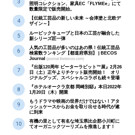
照明コレクション、家具EC「FLYMEe」にて
数量限定で販売開始。
【伝統工芸品の新しい未来 ～会津塗と北欧デ
ザイン～】
ルービックキューブと日本の工芸が融合した
新シリーズ匠一弾
人気の工芸品が多いのはあの県！伝統工芸品
検索数ランキング【都道府県別】 | BECOS
Journal
(journal.thebecos.com)
『出版120周年 ピーターラビット™展』2月26
日（土）正午よりチケット販売開始！ オリ
ジナルグッズ、スペシャルコラボも続々登場
『ホテルオークラ京都 岡崎別邸』本日2022年
1月20日（木）開業
もうドラマや映画の世界だけではない！アタ
ッシュケースからお金を取り出せる時代が遂
に到来
有機の里として有名な埼玉県比企郡小川町に
てオーガニックツーリズムを推進します！