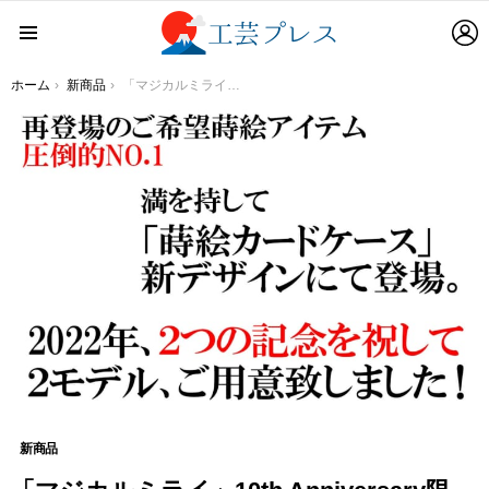
L
Menu
You are here:
ホーム
新商品
「マジカルミライ」10th Anniversary限定！現代の匠・橋本漆芸が初音ミクファンに贈る、蒔絵アイテム史上再販希望No1.の商品が新デザインで登場！！
新商品