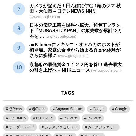
カメラが捉えた！田んぼに佇む 1頭のクマ 秋
田・大仙市 – 日テレNEWS NNN
(www.google.com)
日本の伝統
工芸
を世界へ拡大。和包丁ブラン
ド「MUSASHI JAPAN」の販売数が累計12万
本を …
(www.google.com)
airKitchenにメキシコ・オアハカのホストが
初登場。家庭の食卓から始まる異文化体験が
さらに多様に
(www.google.com)
京都府の最低賃金１１２２円を答申 過去最大
の引き上げへ – NHKニュース
(www.google.com)
TAGS
@Press
@Press
Aoyama Square
Google
Google
PR TIMES
PR TIMES
PR Wire
PR Wire
オーダーメイド
ガラスアクセサリー
ガラスジュエリー