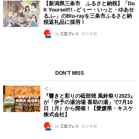
【新潟県三条市 ふるさと納税】「Do
It Yourself!! -どぅー・いっと・ゆあせ
るふ-」のBlu-rayを三条市ふるさと納
税返礼品に採用！
by
工芸プレス
約 3 年前
DON'T MISS
1
『響きと彩りの砥部焼 風鈴祭り2023』
が「伊予の湯治場 喜助の湯」で7月10
日（月）から開催！【愛媛県・キスケ
株式会社】
by
工芸プレス
約 3 年前