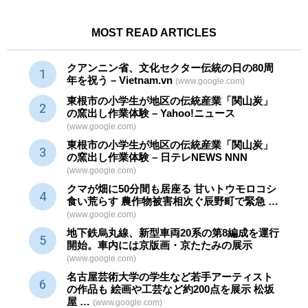
MOST READ ARTICLES
クアンニン省、文化セクター
伝統
の日の80周
年を祝う – Vietnam.vn
(www.google.com)
東根市の小学生が地区の
伝統産業
「関山炭」
の窯出し作業体験 – Yahoo!ニュース
(www.google.com)
東根市の小学生が地区の
伝統産業
「関山炭」
の窯出し作業体験 – 日テレNEWS NNN
(www.google.com)
クマが畑に50分間も居座る 甘いトウモロコシ
食い荒らす 農作物被害相次ぐ辰野町で緊急 …
(www.google.com)
地下鉄烏丸線、新型車両20系の第8編成を運行
開始。車内には京版画・京たたみの展示
(www.google.com)
名古屋芸術大学の学生など若手アーティスト
の作品も 絵画や
工芸
など約200点を展示 松坂
屋 …
(www.google.com)