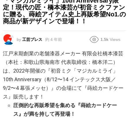
「マジカルミライ」10th Anniversary限
定！現代の匠・橋本漆芸が初音ミクファン
に贈る、蒔絵アイテム史上再販希望No1.の
商品が新デザインで登場！！
by
工芸プレス
約 4 年前
1.5k
Views
江戸末期創業の老舗漆器メーカー 有限会社橋本漆芸
（本社：和歌山県海南市 代表取締役：橋本洋二）
は、2022年開催の『初音ミク「マジカルミライ」
10th Anniversary（8/12〜14 インテックス大阪／
9/2〜4 幕張メッセ）』の会場にて『蒔絵カードケー
ス』販売します！
圧倒的な再販希望を集める『蒔絵カードケー
ス』が満を持して再登場！