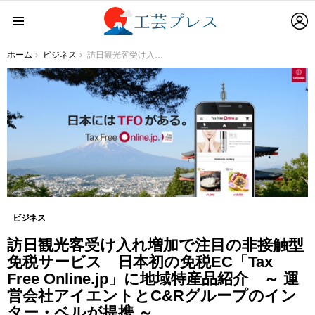
L
Menu
You are here:
ホーム
ビジネス
訪日観光客受け入れ増加で注目の非接触型免税サービス 日本初の免税EC「Tax Free Online.jp」に地域特産品紹介 ～ 運営会社アイエントとC&Rグループのインター・ベルが提携 ～
ビジネス
訪日観光客受け入れ増加で注目の非接触型
免税サービス 日本初の免税EC「Tax
Free Online.jp」に地域特産品紹介 ～ 運
営会社アイエントとC&Rグループのイン
ター・ベルが提携 ～