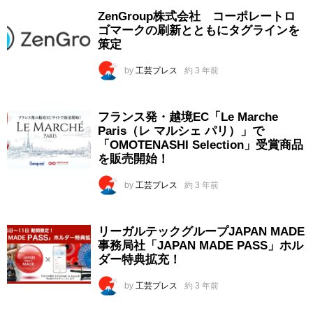
ZenGroup株式会社 コーポレートロ
ゴマークの刷新とともにタグラインを
策定
by
工芸プレス
約 3 年前
フランス発・越境EC「Le Marche
Paris（レ マルシェ パリ）」で
「OMOTENASHI Selection」受賞商品
を販売開始！
by
工芸プレス
約 3 年前
リーガルテックグループJAPAN MADE
事務局社「JAPAN MADE PASS」ホル
ダー特典拡充！
by
工芸プレス
約 3 年前