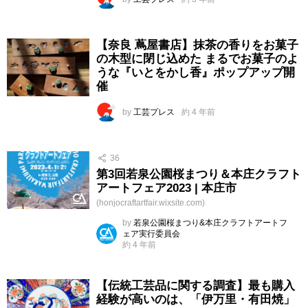
【奈良 蔦屋書店】抹茶の香りをお菓子
の木型に閉じ込めた まるでお菓子のよ
うな『いとをかし香』ポップアップ開
催
by
工芸プレス
約 4 年前
36
第3回若泉公園桜まつり＆本庄クラフト
アートフェア2023 | 本庄市
(honjocraftartfair.wixsite.com)
by
若泉公園桜まつり&本庄クラフトアートフ
ェア実行委員会
約 4 年前
【伝統工芸品に関する調査】最も購入
経験が高いのは、「伊万里・有田焼」