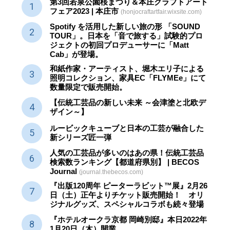
第3回若泉公園桜まつり＆本庄クラフトアート
フェア2023 | 本庄市
(honjocraftartfair.wixsite.com)
Spotify を活用した新しい旅の形 「SOUND
TOUR」。日本を「音で旅する」試験的プロ
ジェクトの初回プロデューサーに「Matt
Cab」が登場。
和紙作家・アーティスト、堀木エリ子による
照明コレクション、家具EC「FLYMEe」にて
数量限定で販売開始。
【伝統工芸品の新しい未来 ～会津塗と北欧デ
ザイン～】
ルービックキューブと日本の工芸が融合した
新シリーズ匠一弾
人気の工芸品が多いのはあの県！伝統工芸品
検索数ランキング【都道府県別】 | BECOS
Journal
(journal.thebecos.com)
『出版120周年 ピーターラビット™展』2月26
日（土）正午よりチケット販売開始！ オリ
ジナルグッズ、スペシャルコラボも続々登場
『ホテルオークラ京都 岡崎別邸』本日2022年
1月20日（木）開業