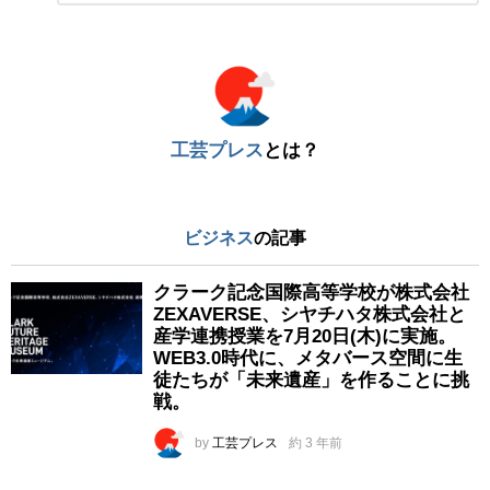
ト
※
工芸プレス
とは？
ビジネス
の記事
クラーク記念国際高等学校が株式会社
ZEXAVERSE、シヤチハタ株式会社と
産学連携授業を7月20日(木)に実施。
WEB3.0時代に、メタバース空間に生
徒たちが「未来遺産」を作ることに挑
戦。
by
工芸プレス
約 3 年前