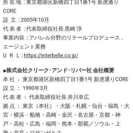
所 在 地 : 東京都港区新橋四丁目1番1号 新虎通り
CORE
設 立 : 2005年10月
代 表 者 : 代表取締役社長 黒崎 淳
事業内容 : アパレル分野のリテールプロデュース 、
エージェント業務
U R L :
https://interbelle.co.jp/
■株式会社クリーク･アンド･リバー社 会社概要
本 社 ： 東京都港区新橋四丁目1番1号 新虎通りCORE
設 立 ： 1990年3月
代 表 者 ： 代表取締役社長 井川幸広
拠 点 ： 東京（本社）・大阪・札幌・仙台・福島・大
宮・横浜・船橋・高崎・金沢・名古屋・京都・神
戸・高松・広島・福岡・熊本・那覇／ソウル・上
海・北京・ロサンゼルス