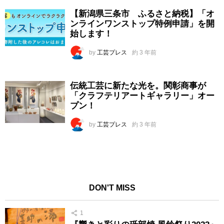
【新潟県三条市 ふるさと納税】「オ
ンラインワンストップ特例申請」を開
始します！
by
工芸プレス
約 3 年前
伝統工芸に新たな光を。関彰商事が
「クラフテリアートギャラリー」オー
プン！
by
工芸プレス
約 3 年前
DON'T MISS
1