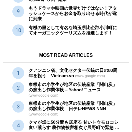
もうドラマや映画の世界だけではない！アタ
ッシュケースからお金を取り出せる時代が遂
に到来
有機の里として有名な埼玉県比企郡小川町に
てオーガニックツーリズムを推進します！
MOST READ ARTICLES
クアンニン省、文化セクター
伝統
の日の80周
年を祝う – Vietnam.vn
(www.google.com)
東根市の小学生が地区の
伝統産業
「関山炭」
の窯出し作業体験 – Yahoo!ニュース
(www.google.com)
東根市の小学生が地区の
伝統産業
「関山炭」
の窯出し作業体験 – 日テレNEWS NNN
(www.google.com)
クマが畑に50分間も居座る 甘いトウモロコシ
食い荒らす 農作物被害相次ぐ辰野町で緊急 …