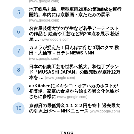
(www.google.com)
地下鉄烏丸線、新型車両20系の第8編成を運行
開始。車内には京版画・京たたみの展示
(www.google.com)
名古屋芸術大学の学生など若手アーティスト
の作品も 絵画や
工芸
など約200点を展示 松坂
屋 …
(www.google.com)
カメラが捉えた！田んぼに佇む 1頭のクマ 秋
田・大仙市 – 日テレNEWS NNN
(www.google.com)
日本の伝統
工芸
を世界へ拡大。和包丁ブラン
ド「MUSASHI JAPAN」の販売数が累計12万
本を …
(www.google.com)
airKitchenにメキシコ・オアハカのホストが
初登場。家庭の食卓から始まる異文化体験が
さらに多様に
(www.google.com)
京都府の最低賃金１１２２円を答申 過去最大
の引き上げへ – NHKニュース
(www.google.com)
TAGS