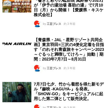
『響きと彩りの砥部焼 風鈴祭り2023』
が「伊予の湯治場 喜助の湯」で7月10
日（月）から開催！【愛媛県・キスケ
株式会社】
by
工芸プレス
約 3 年前
【青森県・JAL・星野リゾート共同企
画】東京羽田=三沢の4便化定着を目指
す「のれそれ青森旅キャンペーン2023
～ぐるっと満喫してけろ～」始動｜期
間：2023年7月7日～8月31日
by
工芸プレス
約 3 年前
7月7日七夕、竹から着想を得た新モデ
ル『赫映 -KAGUYA-』を発表。
「SHOW-GO」をキービジュアルに起
用した第二弾として販売決定。
by
工芸プレス
約 3 年前