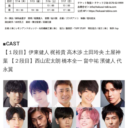
■
CAST
【１段目】伊東健人 梶裕貴 高木渉 土田玲央 土屋神
葉 【２段目】西山宏太朗 橋本全一 畠中祐 濱健人 代
永翼