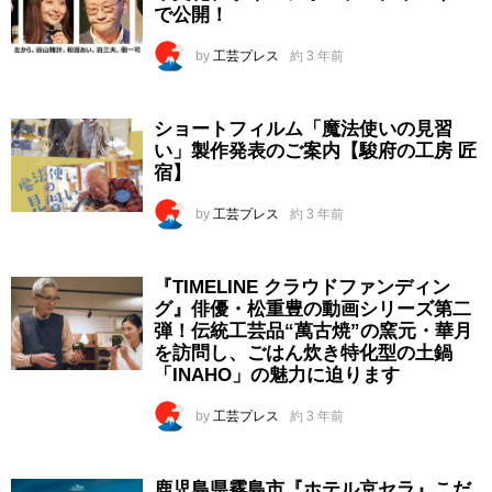
で公開！
by
工芸プレス
約 3 年前
ショートフィルム「魔法使いの見習
い」製作発表のご案内【駿府の工房 匠
宿】
by
工芸プレス
約 3 年前
『TIMELINE クラウドファンディン
グ』俳優・松重豊の動画シリーズ第二
弾！伝統工芸品“萬古焼”の窯元・華月
を訪問し、ごはん炊き特化型の土鍋
「INAHO」の魅力に迫ります
by
工芸プレス
約 3 年前
鹿児島県霧島市『ホテル京セラ』こだ