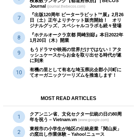
検索数ランキング【都道府県別】 | BECOS
Journal
(journal.thebecos.com)
『出版120周年 ピーターラビット™展』2月26
日（土）正午よりチケット販売開始！ オリ
ジナルグッズ、スペシャルコラボも続々登場
『ホテルオークラ京都 岡崎別邸』本日2022年
1月20日（木）開業
もうドラマや映画の世界だけではない！アタ
ッシュケースからお金を取り出せる時代が遂
に到来
有機の里として有名な埼玉県比企郡小川町に
てオーガニックツーリズムを推進します！
MOST READ ARTICLES
クアンニン省、文化セクター
伝統
の日の80周
年を祝う – Vietnam.vn
(www.google.com)
東根市の小学生が地区の
伝統産業
「関山炭」
の窯出し作業体験 – Yahoo!ニュース