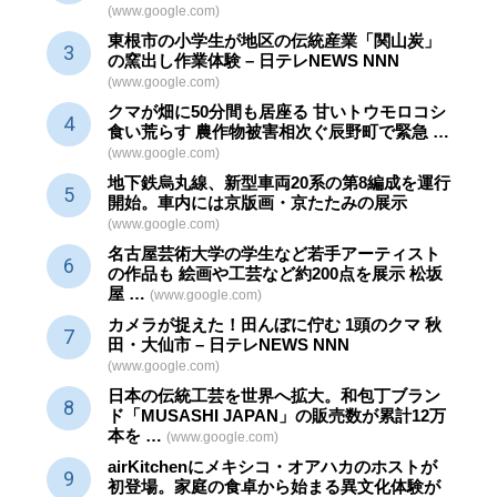
(www.google.com)
東根市の小学生が地区の
伝統産業
「関山炭」
の窯出し作業体験 – 日テレNEWS NNN
(www.google.com)
クマが畑に50分間も居座る 甘いトウモロコシ
食い荒らす 農作物被害相次ぐ辰野町で緊急 …
(www.google.com)
地下鉄烏丸線、新型車両20系の第8編成を運行
開始。車内には京版画・京たたみの展示
(www.google.com)
名古屋芸術大学の学生など若手アーティスト
の作品も 絵画や
工芸
など約200点を展示 松坂
屋 …
(www.google.com)
カメラが捉えた！田んぼに佇む 1頭のクマ 秋
田・大仙市 – 日テレNEWS NNN
(www.google.com)
日本の伝統
工芸
を世界へ拡大。和包丁ブラン
ド「MUSASHI JAPAN」の販売数が累計12万
本を …
(www.google.com)
airKitchenにメキシコ・オアハカのホストが
初登場。家庭の食卓から始まる異文化体験が