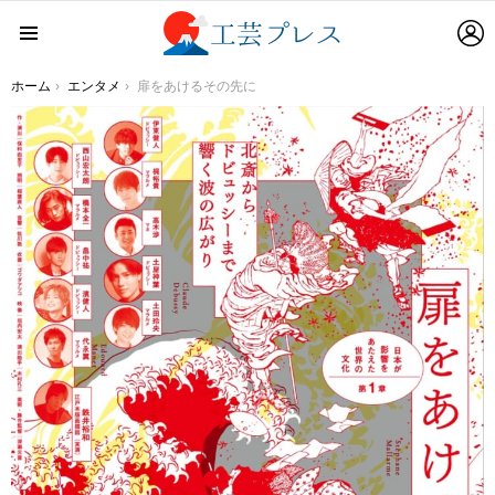
L
Menu
You are here:
ホーム
エンタメ
扉をあけるその先に