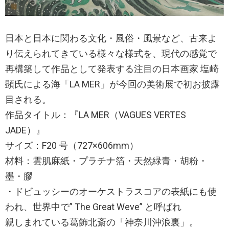
日本と日本に関わる文化・風俗・風景など、古来よ
り伝えられてきている様々な様式を、現代の感覚で
再構築して作品として発表する注目の日本画家 塩崎
顕氏による海「LA MER」が今回の美術展で初お披露
目される。
作品タイトル：『LA MER（VAGUES VERTES
JADE）』
サイズ：F20 号（727×606mm）
材料：雲肌麻紙・プラチナ箔・天然緑青・胡粉・
墨・膠
・ドビュッシーのオーケストラスコアの表紙にも使
われ、世界中で” The Great Weve” と呼ばれ
親しまれている葛飾北斎の「神奈川沖浪裏」。