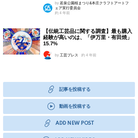
by
若泉公園桜まつり&本庄クラフトアートフ
ェア実行委員会
約 4 年前
【伝統工芸品に関する調査】最も購入
経験が高いのは、「伊万里・有田焼」
15.7%
by
工芸プレス
約 4 年前
記事を投稿する
動画を投稿する
ADD NEW POST