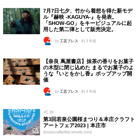
7月7日七夕、竹から着想を得た新モデ
ル『赫映 -KAGUYA-』を発表。
「SHOW-GO」をキービジュアルに起
用した第二弾として販売決定。
by
工芸プレス
約 3 年前
【奈良 蔦屋書店】抹茶の香りをお菓子
の木型に閉じ込めた まるでお菓子のよ
うな『いとをかし香』ポップアップ開
催
by
工芸プレス
約 4 年前
36
第3回若泉公園桜まつり＆本庄クラフト
アートフェア2023 | 本庄市
(honjocraftartfair.wixsite.com)