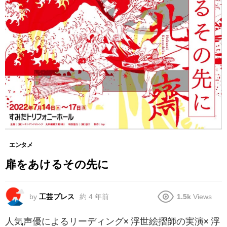
エンタメ
扉をあけるその先に
by
工芸プレス
約 4 年前
1.5k
Views
人気声優によるリーディング× 浮世絵摺師の実演× 浮