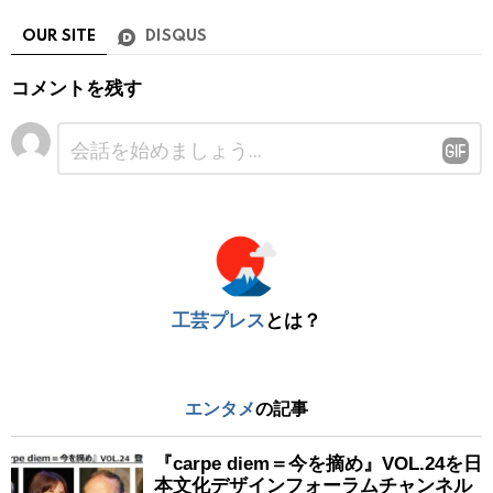
OUR SITE
DISQUS
コメントを残す
コ
メ
ン
ト
※
工芸プレス
とは？
エンタメ
の記事
『carpe diem＝今を摘め』VOL.24を日
本文化デザインフォーラムチャンネル