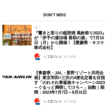
DON'T MISS
1
『響きと彩りの砥部焼 風鈴祭り2023』
が「伊予の湯治場 喜助の湯」で7月10
日（月）から開催！【愛媛県・キスケ
株式会社】
by
工芸プレス
約 3 年前
【青森県・JAL・星野リゾート共同企
画】東京羽田=三沢の4便化定着を目指
す「のれそれ青森旅キャンペーン2023
～ぐるっと満喫してけろ～」始動｜期
間：2023年7月7日～8月31日
by
工芸プレス
約 3 年前