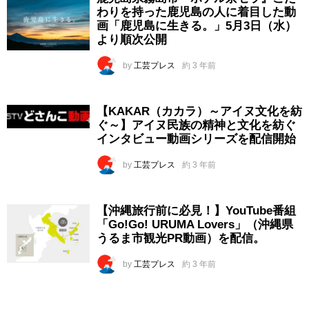
わりを持った鹿児島の人に着目した動
画「鹿児島に生きる。」5月3日（水）
より順次公開
by
工芸プレス
約 3 年前
【KAKAR（カカラ）～アイヌ文化を紡
ぐ～】アイヌ民族の精神と文化を紡ぐ
インタビュー動画シリーズを配信開始
by
工芸プレス
約 3 年前
【沖縄旅行前に必見！】YouTube番組
「Go!Go! URUMA Lovers」（沖縄県
うるま市観光PR動画）を配信。
by
工芸プレス
約 3 年前