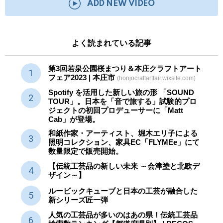
ADD NEW VIDEO
よく読まれている記事
第3回若泉公園桜まつり＆本庄クラフトアート
フェア2023 | 本庄市
(honjocraftartfair.wixsite.com)
Spotify を活用した新しい旅の形 「SOUND
TOUR」。日本を「音で旅する」試験的プロ
ジェクトの初回プロデューサーに「Matt
Cab」が登場。
和紙作家・アーティスト、堀木エリ子による
照明コレクション、家具EC「FLYMEe」にて
数量限定で販売開始。
【伝統工芸品の新しい未来 ～会津塗と北欧デ
ザイン～】
ルービックキューブと日本の工芸が融合した
新シリーズ匠一弾
人気の工芸品が多いのはあの県！伝統工芸品