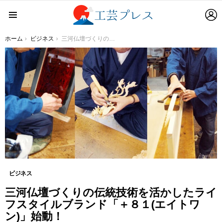
L
Menu
You are here:
ホーム
ビジネス
三河仏壇づくりの伝統技術を活かしたライフスタイルブランド「＋８１(エイトワン)」始動！
ビジネス
三河仏壇づくりの伝統技術を活かしたライ
フスタイルブランド「＋８１(エイトワ
ン)」始動！