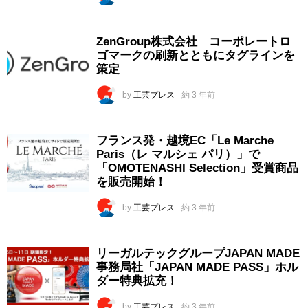
ZenGroup株式会社 コーポレートロ
ゴマークの刷新とともにタグラインを
策定
by
工芸プレス
約 3 年前
フランス発・越境EC「Le Marche
Paris（レ マルシェ パリ）」で
「OMOTENASHI Selection」受賞商品
を販売開始！
by
工芸プレス
約 3 年前
リーガルテックグループJAPAN MADE
事務局社「JAPAN MADE PASS」ホル
ダー特典拡充！
by
工芸プレス
約 3 年前