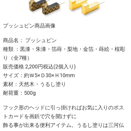
プッシュピン商品画像
商品名： プッシュピン
種類 ：黒漆・朱漆・箔蒔・梨地・金箔・蒔絵・桜彫
り（全7種）
販売価格 2,200円税込(2個入り)
サイズ：約Ｗ5×Ｄ30×Ｈ10mm
素材：天然木・うるし塗り
耐荷重：500g
フック形のヘッドに引っ掛ければお気に入りのポス
トカードを画鋲で穴を開けずに
飾る事が出来る便利アイテム。うるし塗りは三河仏