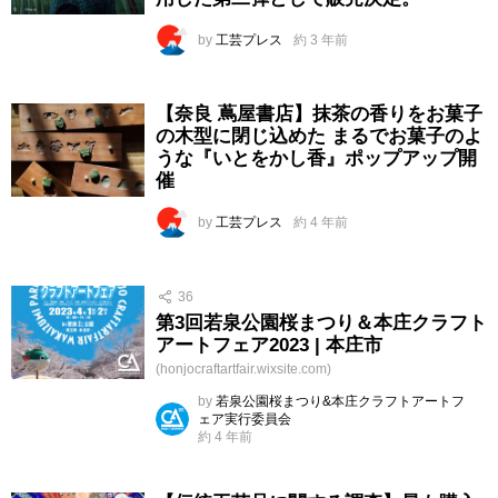
by
工芸プレス
約 3 年前
【奈良 蔦屋書店】抹茶の香りをお菓子
の木型に閉じ込めた まるでお菓子のよ
うな『いとをかし香』ポップアップ開
催
by
工芸プレス
約 4 年前
36
第3回若泉公園桜まつり＆本庄クラフト
アートフェア2023 | 本庄市
(honjocraftartfair.wixsite.com)
by
若泉公園桜まつり&本庄クラフトアートフ
ェア実行委員会
約 4 年前