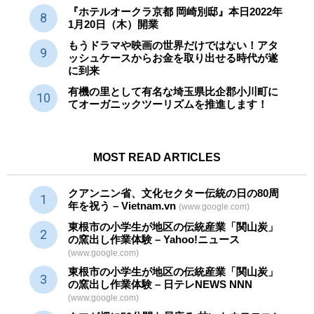
『ホテルオークラ京都 岡崎別邸』本日2022年
1月20日（木）開業
もうドラマや映画の世界だけではない！アタ
ッシュケースからお金を取り出せる時代が遂
に到来
有機の里として有名な埼玉県比企郡小川町に
てオーガニックツーリズムを推進します！
MOST READ ARTICLES
クアンニン省、文化セクター
伝統
の日の80周
年を祝う – Vietnam.vn
(www.google.com)
東根市の小学生が地区の
伝統産業
「関山炭」
の窯出し作業体験 – Yahoo!ニュース
(www.google.com)
東根市の小学生が地区の
伝統産業
「関山炭」
の窯出し作業体験 – 日テレNEWS NNN
(www.google.com)