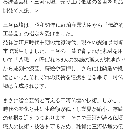
る総合芸術・三河仏壇。売り上げ低迷の苦境を商品
開発で支援。＞
三河仏壇は、昭和51年に経済産業大臣から『伝統的
工芸品』の指定を受けました。
発祥は江戸時代中期の元禄時代。現在の愛知県岡崎
市で誕生しました。三河の山麓で育まれた素材を用
いて「八職」と呼ばれる8人の熟練の職人が木地造り
から彫刻や漆芸、蒔絵や箔押し、さらには鋳造や鍛
造といったそれぞれの技術を連携させる事で三河仏
壇は完成されます。
まさに総合芸術と言える三河仏壇の技術。しかし、
時代の変化と共に生産額が低下し業界が縮小。存続
の危機を迎えつつあります。そこで三河が誇る仏壇
職人の技術・技法を守るため、雑貨に三河仏壇の伝