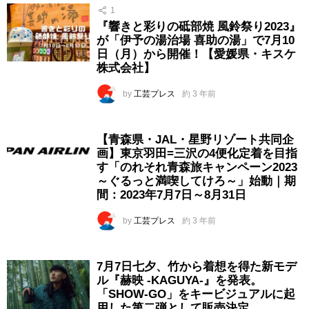
1
『響きと彩りの砥部焼 風鈴祭り2023』
が「伊予の湯治場 喜助の湯」で7月10
日（月）から開催！【愛媛県・キスケ
株式会社】
by
工芸プレス
約 3 年前
【青森県・JAL・星野リゾート共同企
画】東京羽田=三沢の4便化定着を目指
す「のれそれ青森旅キャンペーン2023
～ぐるっと満喫してけろ～」始動｜期
間：2023年7月7日～8月31日
by
工芸プレス
約 3 年前
7月7日七夕、竹から着想を得た新モデ
ル『赫映 -KAGUYA-』を発表。
「SHOW-GO」をキービジュアルに起
用した第二弾として販売決定。