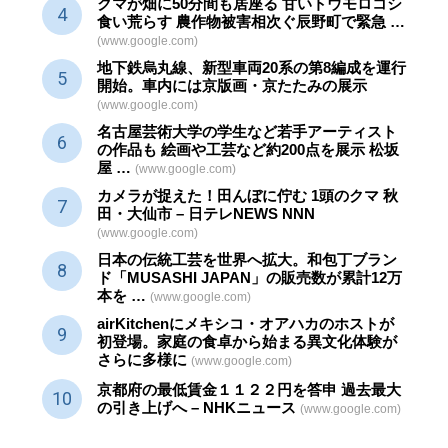
クマが畑に50分間も居座る 甘いトウモロコシ
食い荒らす 農作物被害相次ぐ辰野町で緊急 …
(www.google.com)
地下鉄烏丸線、新型車両20系の第8編成を運行
開始。車内には京版画・京たたみの展示
(www.google.com)
名古屋芸術大学の学生など若手アーティスト
の作品も 絵画や
工芸
など約200点を展示 松坂
屋 …
(www.google.com)
カメラが捉えた！田んぼに佇む 1頭のクマ 秋
田・大仙市 – 日テレNEWS NNN
(www.google.com)
日本の伝統
工芸
を世界へ拡大。和包丁ブラン
ド「MUSASHI JAPAN」の販売数が累計12万
本を …
(www.google.com)
airKitchenにメキシコ・オアハカのホストが
初登場。家庭の食卓から始まる異文化体験が
さらに多様に
(www.google.com)
京都府の最低賃金１１２２円を答申 過去最大
の引き上げへ – NHKニュース
(www.google.com)