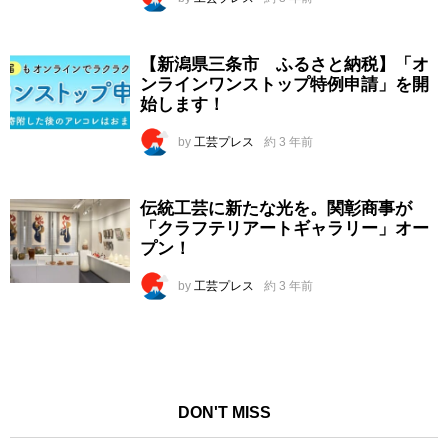
【新潟県三条市 ふるさと納税】「オ
ンラインワンストップ特例申請」を開
始します！
by
工芸プレス
約 3 年前
伝統工芸に新たな光を。関彰商事が
「クラフテリアートギャラリー」オー
プン！
by
工芸プレス
約 3 年前
DON'T MISS