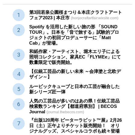
第3回若泉公園桜まつり＆本庄クラフトアート
フェア2023 | 本庄市
(honjocraftartfair.wixsite.com)
Spotify を活用した新しい旅の形 「SOUND
TOUR」。日本を「音で旅する」試験的プロ
ジェクトの初回プロデューサーに「Matt
Cab」が登場。
和紙作家・アーティスト、堀木エリ子による
照明コレクション、家具EC「FLYMEe」にて
数量限定で販売開始。
【伝統工芸品の新しい未来 ～会津塗と北欧デ
ザイン～】
ルービックキューブと日本の工芸が融合した
新シリーズ匠一弾
人気の工芸品が多いのはあの県！伝統工芸品
検索数ランキング【都道府県別】 | BECOS
Journal
(journal.thebecos.com)
『出版120周年 ピーターラビット™展』2月26
日（土）正午よりチケット販売開始！ オリ
ジナルグッズ、スペシャルコラボも続々登場