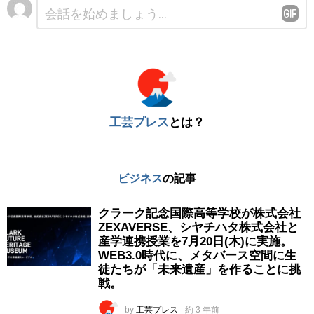
コ
メ
ン
ト
※
工芸プレス
とは？
ビジネス
の記事
クラーク記念国際高等学校が株式会社
ZEXAVERSE、シヤチハタ株式会社と
産学連携授業を7月20日(木)に実施。
WEB3.0時代に、メタバース空間に生
徒たちが「未来遺産」を作ることに挑
戦。
by
工芸プレス
約 3 年前