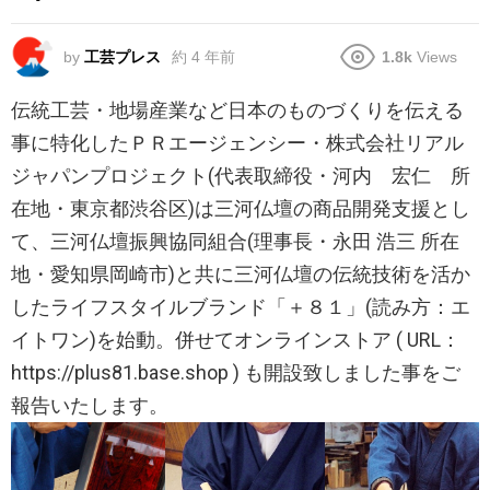
by
工芸プレス
約 4 年前
1.8k
Views
伝統工芸・地場産業など日本のものづくりを伝える
事に特化したＰＲエージェンシー・株式会社リアル
ジャパンプロジェクト(代表取締役・河内 宏仁 所
在地・東京都渋谷区)は三河仏壇の商品開発支援とし
て、三河仏壇振興協同組合(理事長・永田 浩三 所在
地・愛知県岡崎市)と共に三河仏壇の伝統技術を活か
したライフスタイルブランド「＋８１」(読み方：エ
イトワン)を始動。併せてオンラインストア ( URL：
https://plus81.base.shop ) も開設致しました事をご
報告いたします。