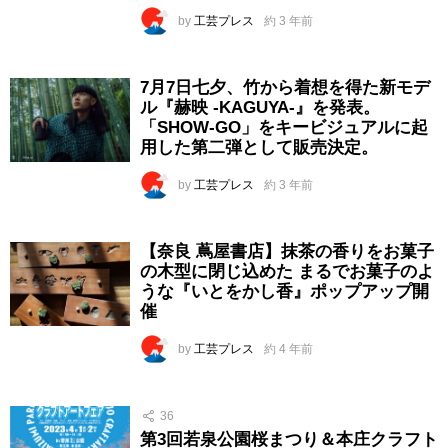
by
工芸プレス
約 3 年前
7月7日七夕、竹から着想を得た新モデ
ル『赫映 -KAGUYA-』を発表。
「SHOW-GO」をキービジュアルに起
用した第二弾として販売決定。
by
工芸プレス
約 3 年前
【奈良 蔦屋書店】抹茶の香りをお菓子
の木型に閉じ込めた まるでお菓子のよ
うな『いとをかし香』ポップアップ開
催
by
工芸プレス
約 4 年前
36
第3回若泉公園桜まつり＆本庄クラフト