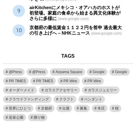
airKitchenにメキシコ・オアハカのホストが
初登場。家庭の食卓から始まる異文化体験が
さらに多様に
(www.google.com)
京都府の最低賃金１１２２円を答申 過去最大
の引き上げへ – NHKニュース
(www.google.com)
TAGS
@Press
@Press
Aoyama Square
Google
Google
PR TIMES
PR TIMES
PR Wire
PR Wire
オーダーメイド
ガラスアクセサリー
ガラスジュエリー
クラウドファンディング
クラフト
ペンダント
世界にひとつ
京都府
出展
募集
本庄
桜
若泉公園
贈り物