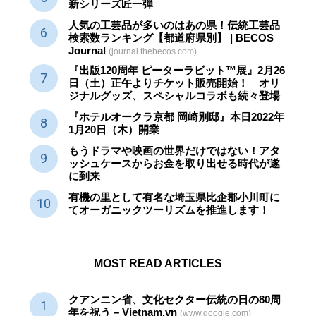
新シリーズ匠一弾
人気の工芸品が多いのはあの県！伝統工芸品
検索数ランキング【都道府県別】 | BECOS
Journal
(journal.thebecos.com)
『出版120周年 ピーターラビット™展』2月26
日（土）正午よりチケット販売開始！ オリ
ジナルグッズ、スペシャルコラボも続々登場
『ホテルオークラ京都 岡崎別邸』本日2022年
1月20日（木）開業
もうドラマや映画の世界だけではない！アタ
ッシュケースからお金を取り出せる時代が遂
に到来
有機の里として有名な埼玉県比企郡小川町に
てオーガニックツーリズムを推進します！
MOST READ ARTICLES
クアンニン省、文化セクター
伝統
の日の80周
年を祝う – Vietnam.vn
(www.google.com)