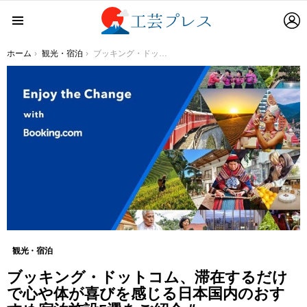
L
Menu
You are here:
ホーム
観光・宿泊
ブッキング・ドットコム、滞在するだけで心や体が喜びを感じる日本国内のおすすめ宿泊施設5選をご紹介＃EnjoytheChangeプロジェクト第二弾！
観光・宿泊
ブッキング・ドットコム、滞在するだけ
で心や体が喜びを感じる日本国内のおす