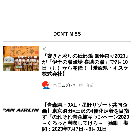
DON'T MISS
1
『響きと彩りの砥部焼 風鈴祭り2023』
が「伊予の湯治場 喜助の湯」で7月10
日（月）から開催！【愛媛県・キスケ
株式会社】
by
工芸プレス
約 3 年前
【青森県・JAL・星野リゾート共同企
画】東京羽田=三沢の4便化定着を目指
す「のれそれ青森旅キャンペーン2023
～ぐるっと満喫してけろ～」始動｜期
間：2023年7月7日～8月31日