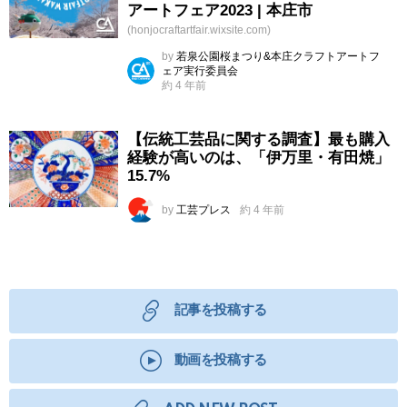
アートフェア2023 | 本庄市
(honjocraftartfair.wixsite.com)
by
若泉公園桜まつり&本庄クラフトアートフ
ェア実行委員会
約 4 年前
【伝統工芸品に関する調査】最も購入
経験が高いのは、「伊万里・有田焼」
15.7%
by
工芸プレス
約 4 年前
記事を投稿する
動画を投稿する