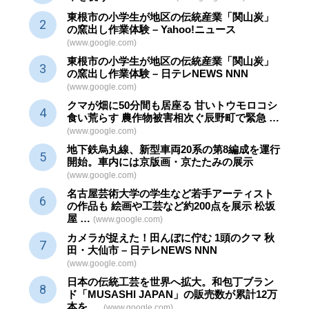
東根市の小学生が地区の
伝統産業
「関山炭」
の窯出し作業体験 – Yahoo!ニュース
(www.google.com)
東根市の小学生が地区の
伝統産業
「関山炭」
の窯出し作業体験 – 日テレNEWS NNN
(www.google.com)
クマが畑に50分間も居座る 甘いトウモロコシ
食い荒らす 農作物被害相次ぐ辰野町で緊急 …
(www.google.com)
地下鉄烏丸線、新型車両20系の第8編成を運行
開始。車内には京版画・京たたみの展示
(www.google.com)
名古屋芸術大学の学生など若手アーティスト
の作品も 絵画や
工芸
など約200点を展示 松坂
屋 …
(www.google.com)
カメラが捉えた！田んぼに佇む 1頭のクマ 秋
田・大仙市 – 日テレNEWS NNN
(www.google.com)
日本の伝統
工芸
を世界へ拡大。和包丁ブラン
ド「MUSASHI JAPAN」の販売数が累計12万
本を …
(www.google.com)