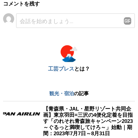
コメントを残す
コ
メ
ン
ト
※
工芸プレス
とは？
観光・宿泊
の記事
【青森県・JAL・星野リゾート共同企
画】東京羽田=三沢の4便化定着を目指
す「のれそれ青森旅キャンペーン2023
～ぐるっと満喫してけろ～」始動｜期
間：2023年7月7日～8月31日