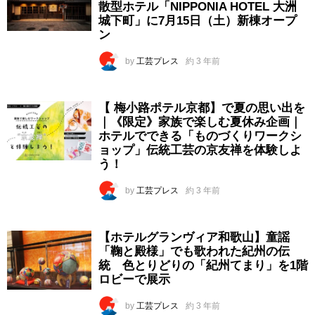
散型ホテル「NIPPONIA HOTEL 大洲
城下町」に7月15日（土）新棟オープ
ン
by
工芸プレス
約 3 年前
【 梅小路ポテル京都】で夏の思い出を
｜《限定》家族で楽しむ夏休み企画｜
ホテルでできる「ものづくりワークシ
ョップ」伝統工芸の京友禅を体験しよ
う！
by
工芸プレス
約 3 年前
【ホテルグランヴィア和歌山】童謡
「鞠と殿様」でも歌われた紀州の伝
統 色とりどりの「紀州てまり」を1階
ロビーで展示
by
工芸プレス
約 3 年前