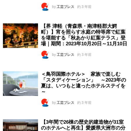
by
工芸プレス
約 3 年前
【界 津軽（青森県・南津軽郡大鰐
町）】宵を照らす水庭の特等席で紅葉
を堪能する「秋あかり紅葉テラス」登
場｜期間：2023年10月20日～11月10日
by
工芸プレス
約 3 年前
＜鳥羽国際ホテル＞ 家族で楽しむ
「スタディケーション」 ～2023年の
夏は、いつもと違ったホテルステイを
～
by
工芸プレス
約 3 年前
【3年間で26棟の歴史的建造物が31室
のホテルへと再生】愛媛県大洲市の分