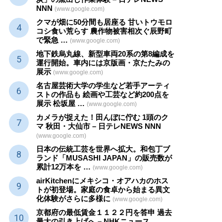
NNN
(www.google.com)
クマが畑に50分間も居座る 甘いトウモロ
コシ食い荒らす 農作物被害相次ぐ辰野町
で緊急 …
(www.google.com)
地下鉄烏丸線、新型車両20系の第8編成を
運行開始。車内には京版画・京たたみの
展示
(www.google.com)
名古屋芸術大学の学生など若手アーティ
ストの作品も 絵画や
工芸
など約200点を
展示 松坂屋 …
(www.google.com)
カメラが捉えた！田んぼに佇む 1頭のク
マ 秋田・大仙市 – 日テレNEWS NNN
(www.google.com)
日本の伝統
工芸
を世界へ拡大。和包丁ブ
ランド「MUSASHI JAPAN」の販売数が
累計12万本を …
(www.google.com)
airKitchenにメキシコ・オアハカのホス
トが初登場。家庭の食卓から始まる異文
化体験がさらに多様に
(www.google.com)
京都府の最低賃金１１２２円を答申 過去
最大の引き上げへ – NHKニュース