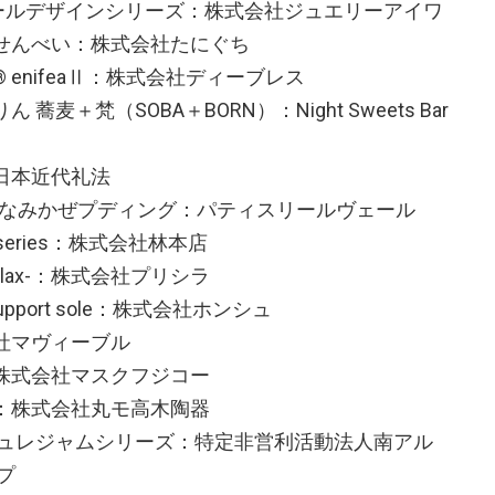
ットボールデザインシリーズ：株式会社ジュエリーアイワ
えびせんべい：株式会社たにぐち
® enifeaⅡ：株式会社ディーブレス
蕎麦＋梵（SOBA＋BORN）：Night Sweets Bar
：日本近代礼法
糖質みなみかぜプディング：パティスリールヴェール
n series：株式会社林本店
relax-：株式会社プリシラ
ce support sole：株式会社ホンシュ
会社マヴィーブル
：株式会社マスクフジコー
ズ：株式会社丸モ高木陶器
タ ジュレジャムシリーズ：特定非営利活動法人南アル
プ