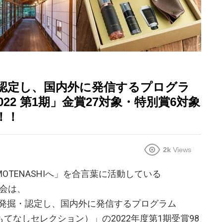
認定し、国内外に発信するプログラ
on 2022 第1期」金賞27対象・特別賞6対象
！！
2k
Views
OTENASHIへ」を合言葉に活動している
委員会は、
発掘・認定し、国内外に発信するプログラム
on（おもてなしセレクション）」の2022年度第1期受賞98