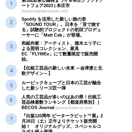
第3回若泉公園桜まつり＆本庄クラフトア
ートフェア2023 | 本庄市
(honjocraftartfair.wixsite.com)
Spotify を活用した新しい旅の形
「SOUND TOUR」。日本を「音で旅す
る」試験的プロジェクトの初回プロデュ
ーサーに「Matt Cab」が登場。
和紙作家・アーティスト、堀木エリ子に
よる照明コレクション、家具
EC「FLYMEe」にて数量限定で販売開
始。
【伝統工芸品の新しい未来 ～会津塗と北
欧デザイン～】
ルービックキューブと日本の工芸が融合
した新シリーズ匠一弾
人気の工芸品が多いのはあの県！伝統工
芸品検索数ランキング【都道府県別】 |
BECOS Journal
(journal.thebecos.com)
『出版120周年 ピーターラビット™展』2
月26日（土）正午よりチケット販売開
始！ オリジナルグッズ、スペシャルコ
ラボも続々登場