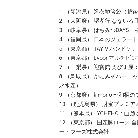
1. （新潟県） 浴衣地箸袋（越後
2. （大阪府） 堺孝行 なない
3. （岐阜県） はちみつDAY
4. （福岡県） 日本のジェラ
5. （東京都） TAYIV ハ
6. （東京都） Evoonマルチビジ
7. （山梨県） 迎賓館 えびす
8. （鳥取県） かにみそバー
永水産）
9. （京都府） kimono 〜和
10. （鹿児島県） 財宝プレミ
11. （熊本県） YOHEHO：山
12. （東京都） 国産豚ロース
ートフーズ株式会社