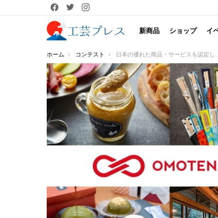
facebook
twitter
instagram
新商品
ショップ
イ
You are here:
ホーム
コンテスト
日本の優れた商品・サービスを認定し、国内外に発信するプログラム「OMOTENASHI Selection 2022 第1期」金賞27対象・特別賞6対象を含む、全98の受賞対象が決定！！