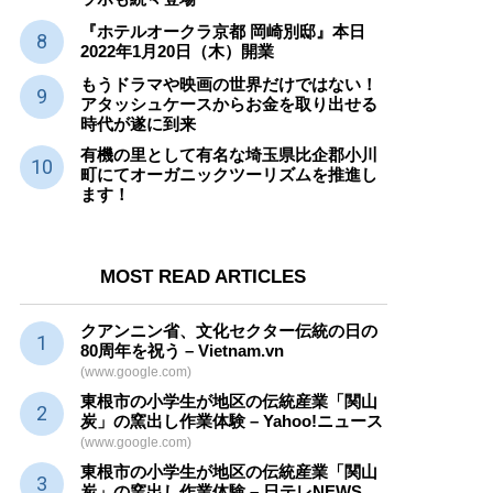
『ホテルオークラ京都 岡崎別邸』本日
2022年1月20日（木）開業
もうドラマや映画の世界だけではない！
アタッシュケースからお金を取り出せる
時代が遂に到来
有機の里として有名な埼玉県比企郡小川
町にてオーガニックツーリズムを推進し
ます！
MOST READ ARTICLES
クアンニン省、文化セクター
伝統
の日の
80周年を祝う – Vietnam.vn
(www.google.com)
東根市の小学生が地区の
伝統産業
「関山
炭」の窯出し作業体験 – Yahoo!ニュース
(www.google.com)
東根市の小学生が地区の
伝統産業
「関山
炭」の窯出し作業体験 – 日テレNEWS