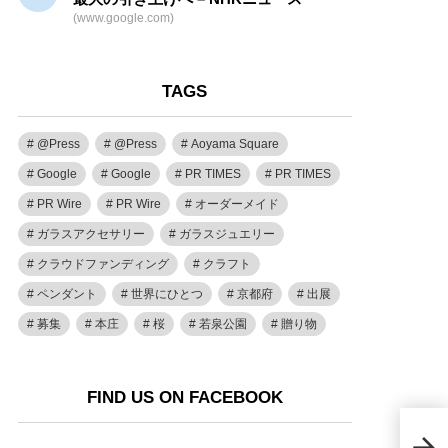
(www.google.com)
TAGS
@Press
@Press
Aoyama Square
Google
Google
PR TIMES
PR TIMES
PR Wire
PR Wire
オーダーメイド
ガラスアクセサリー
ガラスジュエリー
クラウドファンディング
クラフト
ペンダント
世界にひとつ
京都府
出展
募集
本庄
桜
若泉公園
贈り物
FIND US ON FACEBOOK
「楽
キャ