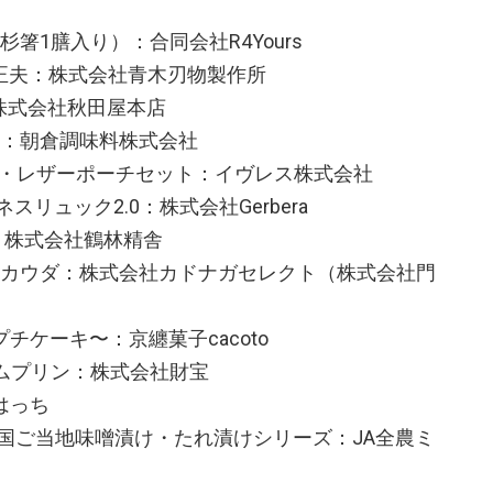
杉箸1膳入り）：合同会社R4Yours
ろ 正夫：株式会社青木刃物製作所
S：株式会社秋田屋本店
ート：朝倉調味料株式会社
ンドケア・レザーポーチセット：イヴレス株式会社
ネスリュック2.0：株式会社Gerbera
屋：株式会社鶴林精舎
ニャカウダ：株式会社カドナガセレクト（株式会社門
柄のプチケーキ〜：京纏菓子cacoto
アムプリン：株式会社財宝
麓はっち
 全国ご当地味噌漬け・たれ漬けシリーズ：JA全農ミ