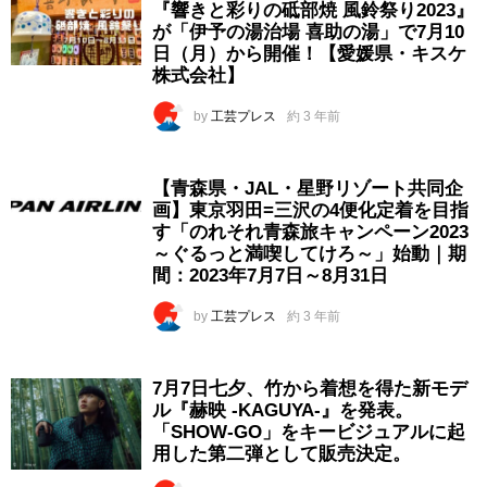
『響きと彩りの砥部焼 風鈴祭り2023』
が「伊予の湯治場 喜助の湯」で7月10
日（月）から開催！【愛媛県・キスケ
株式会社】
by
工芸プレス
約 3 年前
【青森県・JAL・星野リゾート共同企
画】東京羽田=三沢の4便化定着を目指
す「のれそれ青森旅キャンペーン2023
～ぐるっと満喫してけろ～」始動｜期
間：2023年7月7日～8月31日
by
工芸プレス
約 3 年前
7月7日七夕、竹から着想を得た新モデ
ル『赫映 -KAGUYA-』を発表。
「SHOW-GO」をキービジュアルに起
用した第二弾として販売決定。