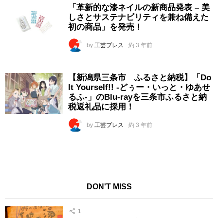
「革新的な漆ネイルの新商品発表 – 美
しさとサステナビリティを兼ね備えた
初の商品」を発売！
by
工芸プレス
約 3 年前
【新潟県三条市 ふるさと納税】「Do
It Yourself!! -どぅー・いっと・ゆあせ
るふ-」のBlu-rayを三条市ふるさと納
税返礼品に採用！
by
工芸プレス
約 3 年前
DON'T MISS
1