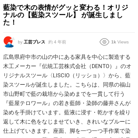
藍染で木の表情がグッと変わる！オリジ
ナルの【藍染スツール】 が誕生しまし
た！
by
工芸プレス
約 4 年前
1k
Views
広島県府中市の山の中にある家具を中心に製造する
木工メーカー『伝統工芸株式会社（DENTO）』のオ
リジナルスツール〈LISCIO（リッショ）〉から、藍
染スツールが誕生しました。こちらは、同県の福山
市山野町で藍の栽培から染めまでを一貫して行う
『藍屋テロワール』の若き藍師・染師の藤井さんが
染めを手掛けています。藍液に浸す・乾かすを繰り
返して木に色をなじませていき、きれいなブルーに
仕上げていきます。座面、脚を一つ一つ手作業で染