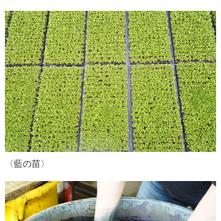
〈藍の苗〉