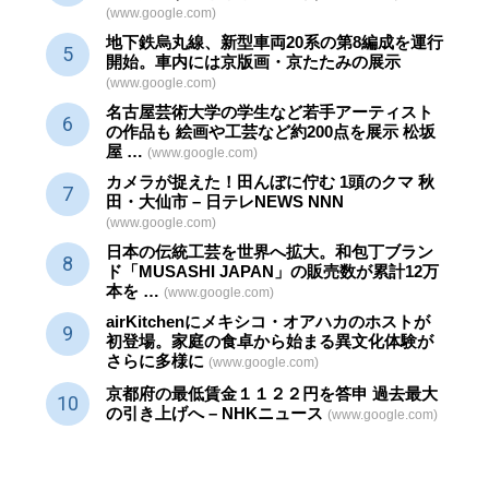
(www.google.com)
地下鉄烏丸線、新型車両20系の第8編成を運行
開始。車内には京版画・京たたみの展示
(www.google.com)
名古屋芸術大学の学生など若手アーティスト
の作品も 絵画や
工芸
など約200点を展示 松坂
屋 …
(www.google.com)
カメラが捉えた！田んぼに佇む 1頭のクマ 秋
田・大仙市 – 日テレNEWS NNN
(www.google.com)
日本の伝統
工芸
を世界へ拡大。和包丁ブラン
ド「MUSASHI JAPAN」の販売数が累計12万
本を …
(www.google.com)
airKitchenにメキシコ・オアハカのホストが
初登場。家庭の食卓から始まる異文化体験が
さらに多様に
(www.google.com)
京都府の最低賃金１１２２円を答申 過去最大
の引き上げへ – NHKニュース
(www.google.com)