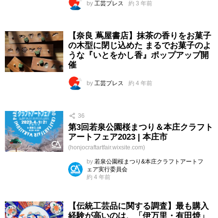
by
工芸プレス
約 3 年前
【奈良 蔦屋書店】抹茶の香りをお菓子
の木型に閉じ込めた まるでお菓子のよ
うな『いとをかし香』ポップアップ開
催
by
工芸プレス
約 4 年前
36
第3回若泉公園桜まつり＆本庄クラフト
アートフェア2023 | 本庄市
(honjocraftartfair.wixsite.com)
by
若泉公園桜まつり&本庄クラフトアートフ
ェア実行委員会
約 4 年前
【伝統工芸品に関する調査】最も購入
経験が高いのは、「伊万里・有田焼」