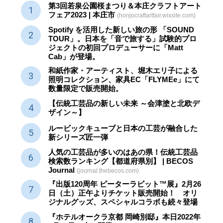
第3回若泉公園桜まつり＆本庄クラフトアート
フェア2023 | 本庄市
(honjocraftartfair.wixsite.com)
Spotify を活用した新しい旅の形 「SOUND
TOUR」。日本を「音で旅する」試験的プロ
ジェクトの初回プロデューサーに「Matt
Cab」が登場。
和紙作家・アーティスト、堀木エリ子による
照明コレクション、家具EC「FLYMEe」にて
数量限定で販売開始。
【伝統工芸品の新しい未来 ～会津塗と北欧デ
ザイン～】
ルービックキューブと日本の工芸が融合した
新シリーズ匠一弾
人気の工芸品が多いのはあの県！伝統工芸品
検索数ランキング【都道府県別】 | BECOS
Journal
(journal.thebecos.com)
『出版120周年 ピーターラビット™展』2月26
日（土）正午よりチケット販売開始！ オリ
ジナルグッズ、スペシャルコラボも続々登場
『ホテルオークラ京都 岡崎別邸』本日2022年