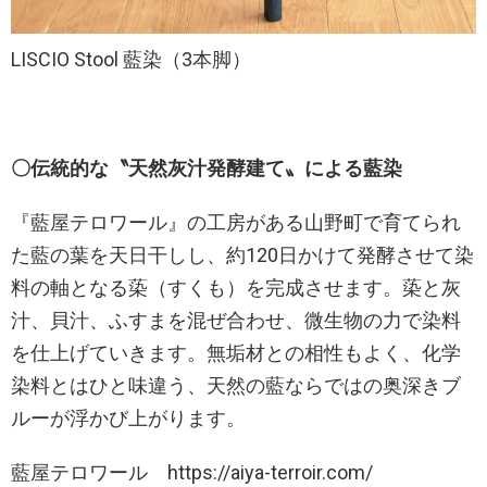
LISCIO Stool 藍染（3本脚）
〇伝統的な〝天然灰汁発酵建て〟による藍染
『藍屋テロワール』の工房がある山野町で育てられ
た藍の葉を天日干しし、約120日かけて発酵させて染
料の軸となる蒅（すくも）を完成させます。蒅と灰
汁、貝汁、ふすまを混ぜ合わせ、微生物の力で染料
を仕上げていきます。無垢材との相性もよく、化学
染料とはひと味違う、天然の藍ならではの奥深きブ
ルーが浮かび上がります。
藍屋テロワール https://aiya-terroir.com/