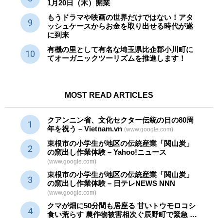
1月20日（木）開業
もうドラマや映画の世界だけではない！アタ
ッシュケースからお金を取り出せる時代が遂
に到来
有機の里として有名な埼玉県比企郡小川町に
てオーガニックツーリズムを推進します！
MOST READ ARTICLES
クアンニン省、文化セクター
伝統
の日の80周
年を祝う – Vietnam.vn
(www.google.com)
東根市の小学生が地区の
伝統産業
「関山炭」
の窯出し作業体験 – Yahoo!ニュース
(www.google.com)
東根市の小学生が地区の
伝統産業
「関山炭」
の窯出し作業体験 – 日テレNEWS NNN
(www.google.com)
クマが畑に50分間も居座る 甘いトウモロコシ
食い荒らす 農作物被害相次ぐ辰野町で緊急 …