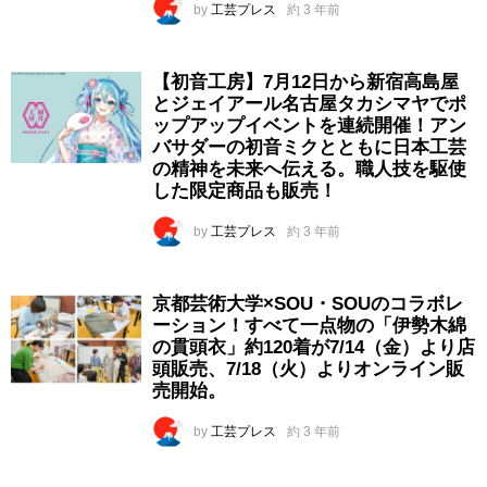
by
工芸プレス
約 3 年前
【初音工房】7月12日から新宿高島屋
とジェイアール名古屋タカシマヤでポ
ップアップイベントを連続開催！アン
バサダーの初音ミクとともに日本工芸
の精神を未来へ伝える。職人技を駆使
した限定商品も販売！
by
工芸プレス
約 3 年前
京都芸術大学×SOU・SOUのコラボレ
ーション！すべて一点物の「伊勢木綿
の貫頭衣」約120着が7/14（金）より店
頭販売、7/18（火）よりオンライン販
売開始。
by
工芸プレス
約 3 年前