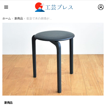
L
Menu
You are here:
ホーム
新商品
藍染で木の表情がグッと変わる！オリジナルの【藍染スツール】 が誕生しました！
新商品