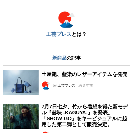
※
工芸プレス
とは？
新商品
の記事
土屋鞄、藍染のレザーアイテムを発売
by
工芸プレス
約 3 年前
7月7日七夕、竹から着想を得た新モデ
ル『赫映 -KAGUYA-』を発表。
「SHOW-GO」をキービジュアルに起
用した第二弾として販売決定。