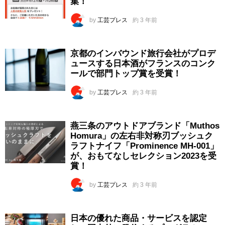
集！
by
工芸プレス
約 3 年前
京都のインバウンド旅行会社がプロデ
ュースする日本酒がフランスのコンク
ールで部門トップ賞を受賞！
by
工芸プレス
約 3 年前
燕三条のアウトドアブランド「Muthos
Homura」の左右非対称刃ブッシュク
ラフトナイフ「Prominence MH-001」
が、おもてなしセレクション2023を受
賞！
by
工芸プレス
約 3 年前
日本の優れた商品・サービスを認定