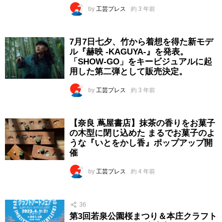
by
工芸プレス
約 3 年前
7月7日七夕、竹から着想を得た新モデ
ル『赫映 -KAGUYA-』を発表。
「SHOW-GO」をキービジュアルに起
用した第二弾として販売決定。
by
工芸プレス
約 3 年前
【奈良 蔦屋書店】抹茶の香りをお菓子
の木型に閉じ込めた まるでお菓子のよ
うな『いとをかし香』ポップアップ開
催
by
工芸プレス
約 4 年前
36
第3回若泉公園桜まつり＆本庄クラフト