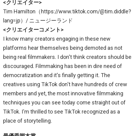
<クリエイター>
Tim Hamilton（https://www.tiktok.com/@tim.diddle?
lang=jp）/ ニュージーランド
<クリエイターコメント>
I know many creators engaging in these new
platforms hear themselves being demoted as not
being real filmmakers. I don't think creators should be
discouraged. Filmmaking has been in dire need of
democratization and it's finally getting it. The
creatives using TikTok don't have hundreds of crew
members and yet, the most innovative filmmaking
techniques you can see today come straight out of
TikTok. I'm thrilled to see TikTok recognized as a
place of storytelling.
最優秀脚本賞