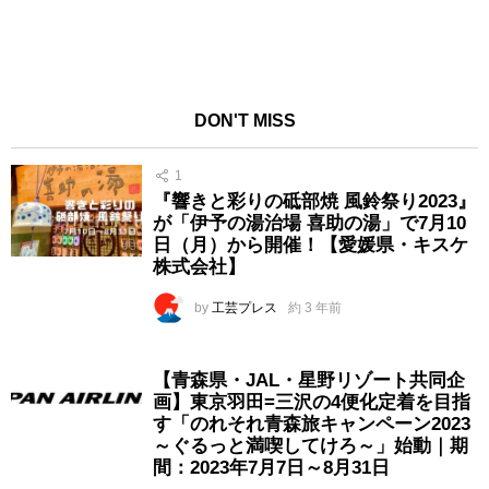
DON'T MISS
1
『響きと彩りの砥部焼 風鈴祭り2023』
が「伊予の湯治場 喜助の湯」で7月10
日（月）から開催！【愛媛県・キスケ
株式会社】
by
工芸プレス
約 3 年前
【青森県・JAL・星野リゾート共同企
画】東京羽田=三沢の4便化定着を目指
す「のれそれ青森旅キャンペーン2023
～ぐるっと満喫してけろ～」始動｜期
間：2023年7月7日～8月31日