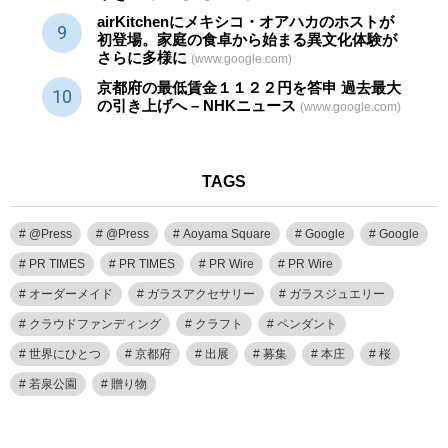
airKitchenにメキシコ・オアハカのホストが
初登場。家庭の食卓から始まる異文化体験が
さらに多様に
(www.google.com)
京都府の最低賃金１１２２円を答申 過去最大
の引き上げへ – NHKニュース
(www.google.com)
TAGS
@Press
@Press
Aoyama Square
Google
Google
PR TIMES
PR TIMES
PR Wire
PR Wire
オーダーメイド
ガラスアクセサリー
ガラスジュエリー
クラウドファンディング
クラフト
ペンダント
世界にひとつ
京都府
出展
募集
本庄
桜
若泉公園
贈り物