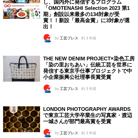
し、国内外に発信するプログラム
「OMOTENASHI Selection 2023 第1
期」創設以来最多の134対象が受
賞！！新設「最高金賞」に3対象が選
出！
by
工芸プレス
約 3 年前
THE NEW DENIM PROJECT×染⾊⼯房
「染の里おちあい」伝統⼯芸を世界に
発信する東京手仕事プロジェクトで中
小企業振興公社理事⻑賞受賞
by
工芸プレス
約 3 年前
LONDON PHOTOGRAPHY AWARDS
で東京工芸大学卒業生の写真家・渡辺
一城さんが部門最高賞を受賞
by
工芸プレス
約 3 年前