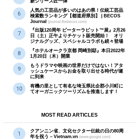
新シリーズ匠一弾
人気の工芸品が多いのはあの県！伝統工芸品
検索数ランキング【都道府県別】 | BECOS
Journal
(journal.thebecos.com)
『出版120周年 ピーターラビット™展』2月26
日（土）正午よりチケット販売開始！ オリ
ジナルグッズ、スペシャルコラボも続々登場
『ホテルオークラ京都 岡崎別邸』本日2022年
1月20日（木）開業
もうドラマや映画の世界だけではない！アタ
ッシュケースからお金を取り出せる時代が遂
に到来
有機の里として有名な埼玉県比企郡小川町に
てオーガニックツーリズムを推進します！
MOST READ ARTICLES
クアンニン省、文化セクター
伝統
の日の80周
年を祝う – Vietnam.vn
(www.google.com)