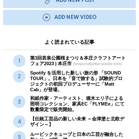
ADD NEW POST
ADD NEW VIDEO
よく読まれている記事
第3回若泉公園桜まつり＆本庄クラフトアート
フェア2023 | 本庄市
(honjocraftartfair.wixsite.com)
Spotify を活用した新しい旅の形 「SOUND
TOUR」。日本を「音で旅する」試験的プロ
ジェクトの初回プロデューサーに「Matt
Cab」が登場。
和紙作家・アーティスト、堀木エリ子による
照明コレクション、家具EC「FLYMEe」にて
数量限定で販売開始。
【伝統工芸品の新しい未来 ～会津塗と北欧デ
ザイン～】
ルービックキューブと日本の工芸が融合した