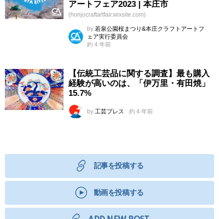
アートフェア2023 | 本庄市
(honjocraftartfair.wixsite.com)
by
若泉公園桜まつり&本庄クラフトアートフ
ェア実行委員会
約 4 年前
【伝統工芸品に関する調査】最も購入
経験が高いのは、「伊万里・有田焼」
15.7%
by
工芸プレス
約 4 年前
記事を投稿する
動画を投稿する