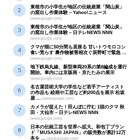
東根市の小学生が地区の
伝統産業
「関山炭」
の窯出し作業体験 – Yahoo!ニュース
(www.google.com)
東根市の小学生が地区の
伝統産業
「関山炭」
の窯出し作業体験 – 日テレNEWS NNN
(www.google.com)
クマが畑に50分間も居座る 甘いトウモロコシ
食い荒らす 農作物被害相次ぐ辰野町で緊急 …
(www.google.com)
地下鉄烏丸線、新型車両20系の第8編成を運行
開始。車内には京版画・京たたみの展示
(www.google.com)
名古屋芸術大学の学生など若手アーティスト
の作品も 絵画や
工芸
など約200点を展示 松坂
屋 …
(www.google.com)
カメラが捉えた！田んぼに佇む 1頭のクマ 秋
田・大仙市 – 日テレNEWS NNN
(www.google.com)
日本の伝統
工芸
を世界へ拡大。和包丁ブラン
ド「MUSASHI JAPAN」の販売数が累計12万
本を …
(www.google.com)