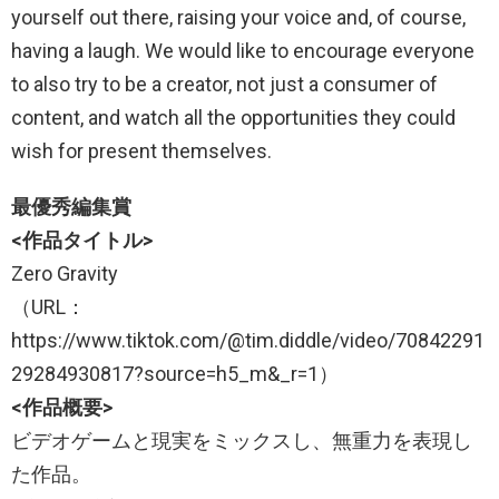
yourself out there, raising your voice and, of course,
having a laugh. We would like to encourage everyone
to also try to be a creator, not just a consumer of
content, and watch all the opportunities they could
wish for present themselves.
最優秀編集賞
<作品タイトル>
Zero Gravity
（URL：
https://www.tiktok.com/@tim.diddle/video/70842291
29284930817?source=h5_m&_r=1）
<作品概要>
ビデオゲームと現実をミックスし、無重力を表現し
た作品。