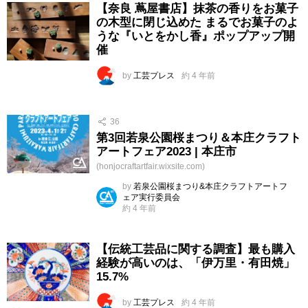
【奈良 蔦屋書店】抹茶の香りをお菓子
の木型に閉じ込めた まるでお菓子のよ
うな『いとをかし香』ポップアップ開
催
by
工芸プレス
約 4 年前
36
第3回若泉公園桜まつり＆本庄クラフト
アートフェア2023 | 本庄市
(honjocraftartfair.wixsite.com)
by
若泉公園桜まつり&本庄クラフトアートフ
ェア実行委員会
約 4 年前
【伝統工芸品に関する調査】最も購入
経験が高いのは、「伊万里・有田焼」
15.7%
by
工芸プレス
約 4 年前