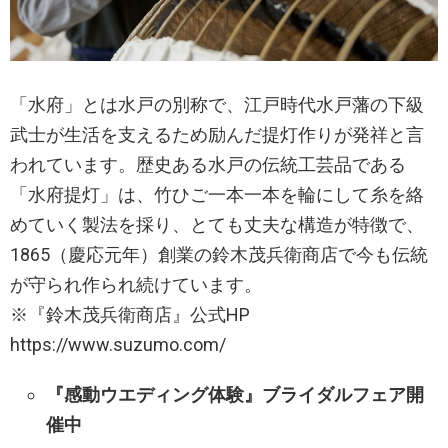
「水府」とは水戸の別称で、江戸時代水戸藩の下級
武士が生活を支えるため励んだ提灯作りが発祥と言
われています。歴史ある水戸の伝統工芸品である
「水府提灯」は、竹ひご一本一本を輪にして糸を絡
めていく製法を採り、とても丈夫な構造が特徴で、
1865（慶応元年）創業の鈴木茂兵衛商店で今も伝統
が守られ作られ続けています。
※『鈴木茂兵衛商店』公式HP
https://www.suzumo.com/
『感動ウエディング体験』ブライダルフェア開
催中