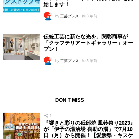
始します！
by
工芸プレス
約 3 年前
伝統工芸に新たな光を。関彰商事が
「クラフテリアートギャラリー」オー
プン！
by
工芸プレス
約 3 年前
DON'T MISS
1
『響きと彩りの砥部焼 風鈴祭り2023』
が「伊予の湯治場 喜助の湯」で7月10
日（月）から開催！【愛媛県・キスケ