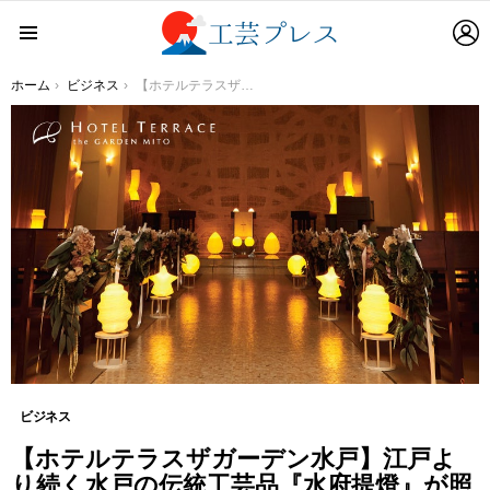
L
Menu
You are here:
ホーム
ビジネス
【ホテルテラスザガーデン水戸】江戸より続く水戸の伝統工芸品『水府提燈』が照らす幻想空間へチャペルをリニューアル
ビジネス
【ホテルテラスザガーデン水戸】江戸よ
り続く水戸の伝統工芸品『水府提燈』が照