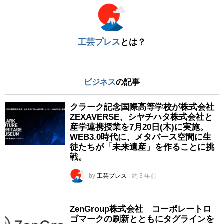
工芸プレス
とは？
ビジネス
の記事
クラーク記念国際高等学校が株式会社
ZEXAVERSE、シヤチハタ株式会社と
産学連携授業を7月20日(木)に実施。
WEB3.0時代に、メタバース空間に生
徒たちが「未来遺産」を作ることに挑
戦。
by
工芸プレス
約 3 年前
ZenGroup株式会社 コーポレートロ
ゴマークの刷新とともにタグラインを