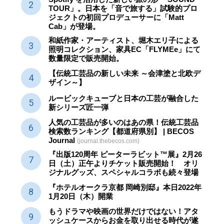
TOUR」。日本を「音で旅する」試験的プロ
ジェクトの初回プロデューサーに「Matt
Cab」が登場。
和紙作家・アーティスト、堀木エリ子による
照明コレクション、家具EC「FLYMEe」にて
数量限定で販売開始。
【伝統工芸品の新しい未来 ～会津塗と北欧デ
ザイン～】
ルービックキューブと日本の工芸が融合した
新シリーズ匠一弾
人気の工芸品が多いのはあの県！伝統工芸品
検索数ランキング【都道府県別】 | BECOS
Journal
(journal.thebecos.com)
『出版120周年 ピーターラビット™展』2月26
日（土）正午よりチケット販売開始！ オリ
ジナルグッズ、スペシャルコラボも続々登場
『ホテルオークラ京都 岡崎別邸』本日2022年
1月20日（木）開業
もうドラマや映画の世界だけではない！アタ
ッシュケースからお金を取り出せる時代が遂