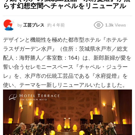
らす幻想空間へチャペルをリニューアル
by
工芸プレス
約 4 年前
1.3k
Views
デザインと機能性を極めた都市型ホテル『ホテルテ
ラスザガーデン水戸』（住所：茨城県水戸市／総支
配人：海野勝人／客室数：164）は、新郎新婦が愛を
誓い合うセレモニースペース『チャペル・ジュラー
レ』を、水戸市の伝統工芸品である『水府提燈』を
使い、テーマを一新しリニューアルいたしました。