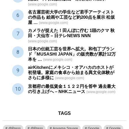
(www.google.com)
名古屋芸術大学の学生など若手アーティスト
の作品も 絵画や
工芸
など約200点を展示 松坂
屋 …
(www.google.com)
カメラが捉えた！田んぼに佇む 1頭のクマ 秋
田・大仙市 – 日テレNEWS NNN
(www.google.com)
日本の伝統
工芸
を世界へ拡大。和包丁ブラン
ド「MUSASHI JAPAN」の販売数が累計12万
本を …
(www.google.com)
airKitchenにメキシコ・オアハカのホストが
初登場。家庭の食卓から始まる異文化体験が
さらに多様に
(www.google.com)
京都府の最低賃金１１２２円を答申 過去最大
の引き上げへ – NHKニュース
(www.google.com)
TAGS
@Press
@Press
Aoyama Square
Google
Google