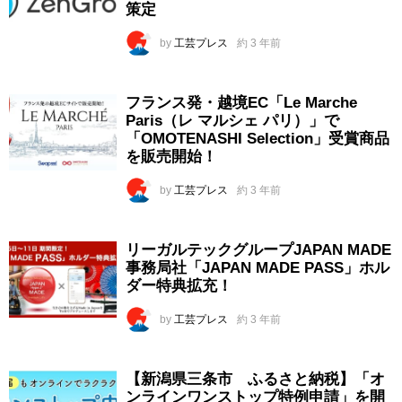
策定
by
工芸プレス
約 3 年前
フランス発・越境EC「Le Marche
Paris（レ マルシェ パリ）」で
「OMOTENASHI Selection」受賞商品
を販売開始！
by
工芸プレス
約 3 年前
リーガルテックグループJAPAN MADE
事務局社「JAPAN MADE PASS」ホル
ダー特典拡充！
by
工芸プレス
約 3 年前
【新潟県三条市 ふるさと納税】「オ
ンラインワンストップ特例申請」を開