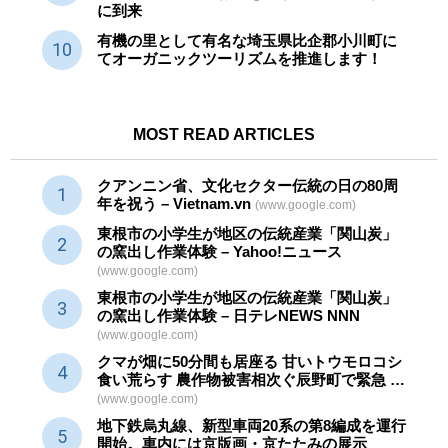
に到来
有機の里として有名な埼玉県比企郡小川町に
てオーガニックツーリズムを推進します！
MOST READ ARTICLES
クアンニン省、文化セクター
伝統
の日の80周
年を祝う – Vietnam.vn
(www.google.com)
東根市の小学生が地区の
伝統産業
「関山炭」
の窯出し作業体験 – Yahoo!ニュース
(www.google.com)
東根市の小学生が地区の
伝統産業
「関山炭」
の窯出し作業体験 – 日テレNEWS NNN
(www.google.com)
クマが畑に50分間も居座る 甘いトウモロコシ
食い荒らす 農作物被害相次ぐ辰野町で緊急 …
(www.google.com)
地下鉄烏丸線、新型車両20系の第8編成を運行
開始。車内には京版画・京たたみの展示