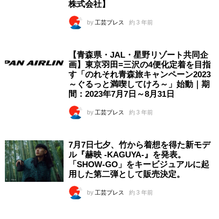
株式会社】
by
工芸プレス
約 3 年前
【青森県・JAL・星野リゾート共同企
画】東京羽田=三沢の4便化定着を目指
す「のれそれ青森旅キャンペーン2023
～ぐるっと満喫してけろ～」始動｜期
間：2023年7月7日～8月31日
by
工芸プレス
約 3 年前
7月7日七夕、竹から着想を得た新モデ
ル『赫映 -KAGUYA-』を発表。
「SHOW-GO」をキービジュアルに起
用した第二弾として販売決定。
by
工芸プレス
約 3 年前