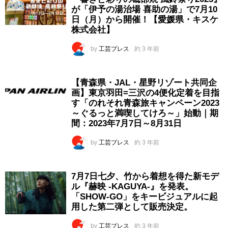
が「伊予の湯治場 喜助の湯」で7月10
日（月）から開催！【愛媛県・キスケ
株式会社】
by
工芸プレス
約 3 年前
【青森県・JAL・星野リゾート共同企
画】東京羽田=三沢の4便化定着を目指
す「のれそれ青森旅キャンペーン2023
～ぐるっと満喫してけろ～」始動｜期
間：2023年7月7日～8月31日
by
工芸プレス
約 3 年前
7月7日七夕、竹から着想を得た新モデ
ル『赫映 -KAGUYA-』を発表。
「SHOW-GO」をキービジュアルに起
用した第二弾として販売決定。
by
工芸プレス
約 3 年前