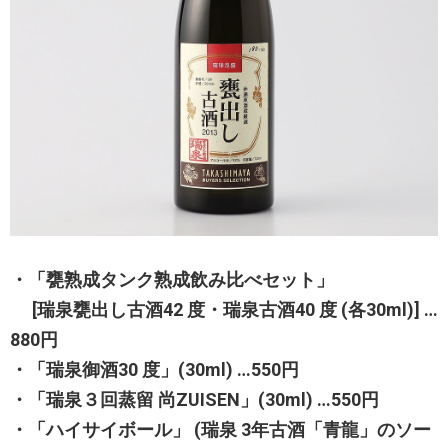
・「甕熟成タンク熟成飲み比べセット」
[瑞泉甕出し古酒42 度・瑞泉古酒40 度 (各30ml)] …
880円
・「瑞泉御酒30 度」(30ml) …550円
・「瑞泉３回蒸留 尚ZUISEN」(30ml) …550円
・「ハイサイボール」 (瑞泉 3年古酒「青龍」のソー