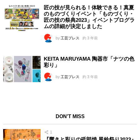
匠の技が見られる！体験できる！真夏
のものづくりイベント「ものづくり・
匠の技の祭典2023」イベントプログラ
ムの詳細が決定しました
by
工芸プレス
約 3 年前
KEITA MARUYAMA 陶器市「ナツの色
彩り」
by
工芸プレス
約 3 年前
DON'T MISS
1
『響きと彩りの砥部焼 風鈴祭り2023』