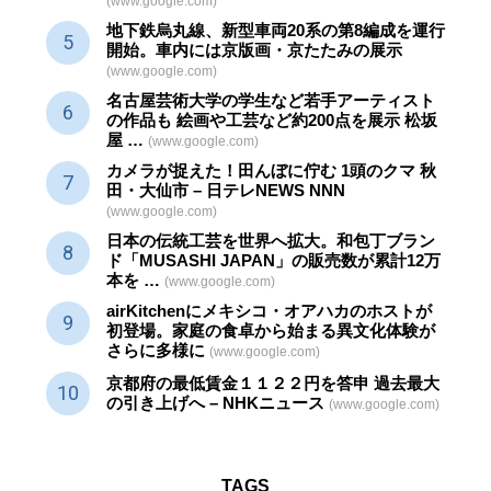
(www.google.com)
地下鉄烏丸線、新型車両20系の第8編成を運行
開始。車内には京版画・京たたみの展示
(www.google.com)
名古屋芸術大学の学生など若手アーティスト
の作品も 絵画や
工芸
など約200点を展示 松坂
屋 …
(www.google.com)
カメラが捉えた！田んぼに佇む 1頭のクマ 秋
田・大仙市 – 日テレNEWS NNN
(www.google.com)
日本の伝統
工芸
を世界へ拡大。和包丁ブラン
ド「MUSASHI JAPAN」の販売数が累計12万
本を …
(www.google.com)
airKitchenにメキシコ・オアハカのホストが
初登場。家庭の食卓から始まる異文化体験が
さらに多様に
(www.google.com)
京都府の最低賃金１１２２円を答申 過去最大
の引き上げへ – NHKニュース
(www.google.com)
TAGS