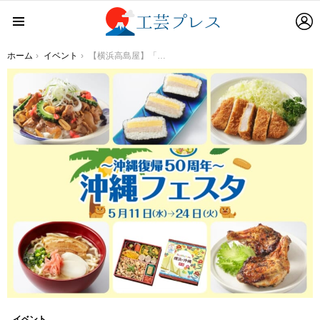
L
Menu
You are here:
ホーム
イベント
【横浜高島屋】「～沖縄復帰50周年～ 沖縄フェスタ」開催！今、注目の“沖縄”の魅力を伝える2週間！
イベント