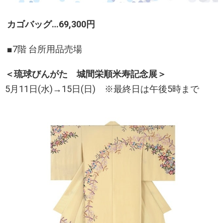
カゴバッグ…69,300円
■7階 台所用品売場
＜琉球びんがた 城間栄順米寿記念展＞
5月11日(水)→15日(日) ※最終日は午後5時まで