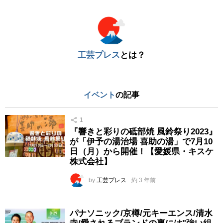
※
工芸プレス
とは？
イベント
の記事
1
『響きと彩りの砥部焼 風鈴祭り2023』
が「伊予の湯治場 喜助の湯」で7月10
日（月）から開催！【愛媛県・キスケ
株式会社】
by
工芸プレス
約 3 年前
パナソニック/京樽/元キーエンス/清水