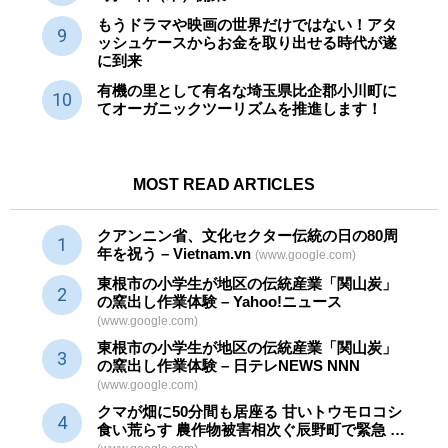
もうドラマや映画の世界だけではない！アタ
ッシュケースからお金を取り出せる時代が遂
に到来
有機の里として有名な埼玉県比企郡小川町に
てオーガニックツーリズムを推進します！
MOST READ ARTICLES
クアンニン省、文化セクター
伝統
の日の80周
年を祝う – Vietnam.vn
(www.google.com)
東根市の小学生が地区の
伝統産業
「関山炭」
の窯出し作業体験 – Yahoo!ニュース
(www.google.com)
東根市の小学生が地区の
伝統産業
「関山炭」
の窯出し作業体験 – 日テレNEWS NNN
(www.google.com)
クマが畑に50分間も居座る 甘いトウモロコシ
食い荒らす 農作物被害相次ぐ辰野町で緊急 …