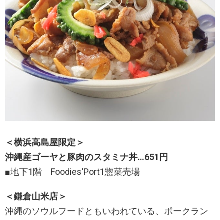
＜横浜高島屋限定＞
沖縄産ゴーヤと豚肉のスタミナ丼…651円
■地下1階 Foodies'Port1惣菜売場
＜鎌倉山米店＞
沖縄のソウルフードともいわれている、ポークラン