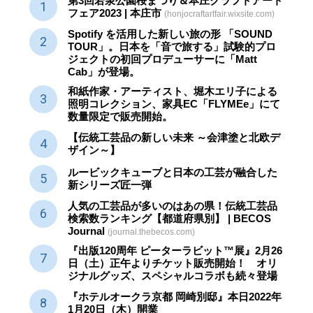
第3回若泉公園桜まつり＆本庄クラフトアート
フェア2023 | 本庄市
(honjocraftartfair.wixsite.com)
Spotify を活用した新しい旅の形 「SOUND
TOUR」。日本を「音で旅する」試験的プロ
ジェクトの初回プロデューサーに「Matt
Cab」が登場。
和紙作家・アーティスト、堀木エリ子による
照明コレクション、家具EC「FLYMEe」にて
数量限定で販売開始。
【伝統工芸品の新しい未来 ～会津塗と北欧デ
ザイン～】
ルービックキューブと日本の工芸が融合した
新シリーズ匠一弾
人気の工芸品が多いのはあの県！伝統工芸品
検索数ランキング【都道府県別】 | BECOS
Journal
(journal.thebecos.com)
『出版120周年 ピーターラビット™展』2月26
日（土）正午よりチケット販売開始！ オリ
ジナルグッズ、スペシャルコラボも続々登場
『ホテルオークラ京都 岡崎別邸』本日2022年
1月20日（木）開業