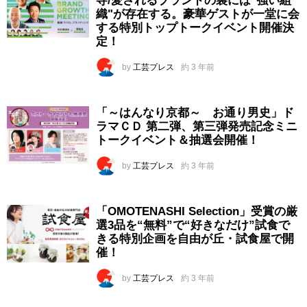
寺/愛されるブランドの裏には"強い組
織"が存在する。豪華ゲストが一堂に会
する特別トップトークイベント開催決
定！
by
工芸プレス
約 3 年前
「～はんなり京都～ お通り男史」ド
ラマＣＤ 第二弾、第三弾発売記念ミニ
トークイベント＆抽選会開催！
by
工芸プレス
約 3 年前
「OMOTENASHI Selection」受賞の厳
選3品を“無料”で“好きなだけ”試食で
きる特別企画を自由が丘・試食屋で開
催！
by
工芸プレス
約 3 年前