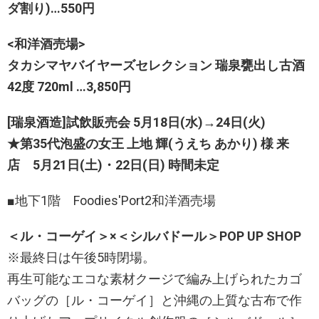
ダ割り)…550円
<和洋酒売場>
タカシマヤバイヤーズセレクション 瑞泉甕出し古酒
42度 720ml …3,850円
[瑞泉酒造]試飲販売会 5月18日(水)→24日(火)
★第35代泡盛の女王 上地 輝(うえち あかり) 様 来
店 5月21日(土)・22日(日) 時間未定
■地下1階 Foodies'Port2和洋酒売場
＜ル・コーゲイ＞×＜シルバドール＞POP UP SHOP
※最終日は午後5時閉場。
再生可能なエコな素材クージで編み上げられたカゴ
バッグの［ル・コーゲイ］と沖縄の上質な古布で作