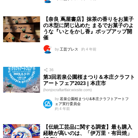
【奈良 蔦屋書店】抹茶の香りをお菓子
の木型に閉じ込めた まるでお菓子のよ
うな『いとをかし香』ポップアップ開
催
by
工芸プレス
約 4 年前
36
第3回若泉公園桜まつり＆本庄クラフト
アートフェア2023 | 本庄市
(honjocraftartfair.wixsite.com)
by
若泉公園桜まつり&本庄クラフトアートフ
ェア実行委員会
約 4 年前
【伝統工芸品に関する調査】最も購入
経験が高いのは、「伊万里・有田焼」