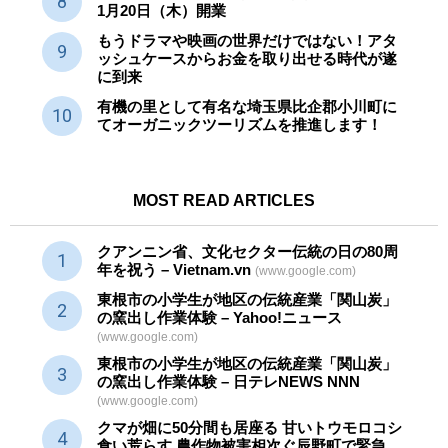
1月20日（木）開業
もうドラマや映画の世界だけではない！アタ
ッシュケースからお金を取り出せる時代が遂
に到来
有機の里として有名な埼玉県比企郡小川町に
てオーガニックツーリズムを推進します！
MOST READ ARTICLES
クアンニン省、文化セクター
伝統
の日の80周
年を祝う – Vietnam.vn
(www.google.com)
東根市の小学生が地区の
伝統産業
「関山炭」
の窯出し作業体験 – Yahoo!ニュース
(www.google.com)
東根市の小学生が地区の
伝統産業
「関山炭」
の窯出し作業体験 – 日テレNEWS NNN
(www.google.com)
クマが畑に50分間も居座る 甘いトウモロコシ
食い荒らす 農作物被害相次ぐ辰野町で緊急 …