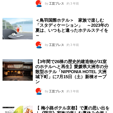
by
工芸プレス
約 3 年前
＜鳥羽国際ホテル＞ 家族で楽しむ
「スタディケーション」 ～2023年の
夏は、いつもと違ったホテルステイを
～
by
工芸プレス
約 3 年前
【3年間で26棟の歴史的建造物が31室
のホテルへと再生】愛媛県大洲市の分
散型ホテル「NIPPONIA HOTEL 大洲
城下町」に7月15日（土）新棟オープ
ン
by
工芸プレス
約 3 年前
【 梅小路ポテル京都】で夏の思い出を