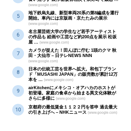
(www.google.com)
地下鉄烏丸線、新型車両20系の第8編成を運行
開始。車内には京版画・京たたみの展示
(www.google.com)
名古屋芸術大学の学生など若手アーティスト
の作品も 絵画や
工芸
など約200点を展示 松坂
屋 …
(www.google.com)
カメラが捉えた！田んぼに佇む 1頭のクマ 秋
田・大仙市 – 日テレNEWS NNN
(www.google.com)
日本の伝統
工芸
を世界へ拡大。和包丁ブラン
ド「MUSASHI JAPAN」の販売数が累計12万
本を …
(www.google.com)
airKitchenにメキシコ・オアハカのホストが
初登場。家庭の食卓から始まる異文化体験が
さらに多様に
(www.google.com)
京都府の最低賃金１１２２円を答申 過去最大
の引き上げへ – NHKニュース
(www.google.com)