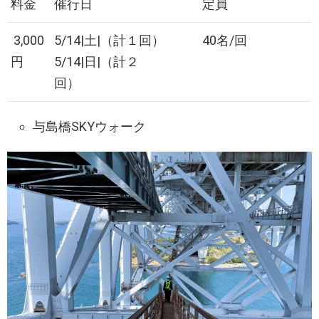
料金
催行日
定員
3,000
5/14|土|（計１回）
40名/回
円
5/14|日|（計２
回）
与島橋SKYウォーク