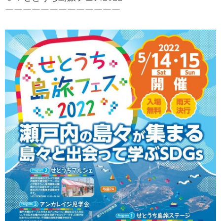
￣￣￣￣￣​￣￣￣￣￣￣￣￣