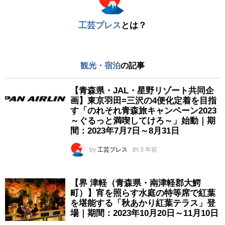
工芸プレス
とは？
観光・宿泊
の記事
【青森県・JAL・星野リゾート共同企
画】東京羽田=三沢の4便化定着を目指
す「のれそれ青森旅キャンペーン2023
～ぐるっと満喫してけろ～」始動｜期
間：2023年7月7日～8月31日
by
工芸プレス
約 3 年前
【界 津軽（青森県・南津軽郡大鰐
町）】宵を照らす水庭の特等席で紅葉
を堪能する「秋あかり紅葉テラス」登
場｜期間：2023年10月20日～11月10日