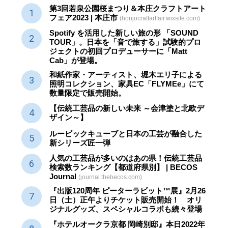
第3回若泉公園桜まつり＆本庄クラフトアート
フェア2023 | 本庄市
(honjocraftartfair.wixsite.com)
Spotify を活用した新しい旅の形 「SOUND
TOUR」。日本を「音で旅する」試験的プロ
ジェクトの初回プロデューサーに「Matt
Cab」が登場。
和紙作家・アーティスト、堀木エリ子による
照明コレクション、家具EC「FLYMEe」にて
数量限定で販売開始。
【伝統工芸品の新しい未来 ～会津塗と北欧デ
ザイン～】
ルービックキューブと日本の工芸が融合した
新シリーズ匠一弾
人気の工芸品が多いのはあの県！伝統工芸品
検索数ランキング【都道府県別】 | BECOS
Journal
(journal.thebecos.com)
『出版120周年 ピーターラビット™展』2月26
日（土）正午よりチケット販売開始！ オリ
ジナルグッズ、スペシャルコラボも続々登場
『ホテルオークラ京都 岡崎別邸』本日2022年