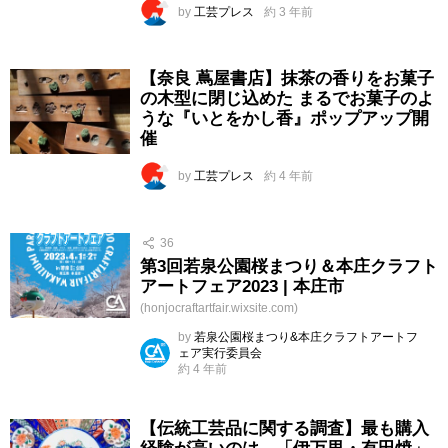
by
工芸プレス
約 3 年前
【奈良 蔦屋書店】抹茶の香りをお菓子
の木型に閉じ込めた まるでお菓子のよ
うな『いとをかし香』ポップアップ開
催
by
工芸プレス
約 4 年前
36
第3回若泉公園桜まつり＆本庄クラフト
アートフェア2023 | 本庄市
(honjocraftartfair.wixsite.com)
by
若泉公園桜まつり&本庄クラフトアートフ
ェア実行委員会
約 4 年前
【伝統工芸品に関する調査】最も購入