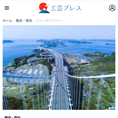
L
Menu
You are here:
ホーム
観光・宿泊
ジャンボフェリー｜日本の三大架橋の１つ、瀬戸大橋の登頂や、瀬戸内海クルージングが楽しめるセットツアー｜2日間限定で催行
観光・宿泊