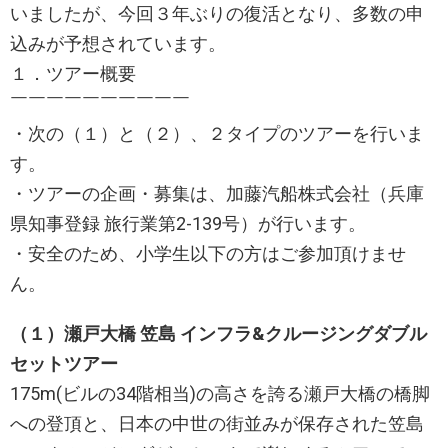
いましたが、今回３年ぶりの復活となり、多数の申
込みが予想されています。
１．ツアー概要
￣￣￣￣￣​￣￣￣￣￣
・次の（１）と（２）、２タイプのツアーを行いま
す。
・ツアーの企画・募集は、加藤汽船株式会社（兵庫
県知事登録 旅行業第2-139号）が行います。
・安全のため、小学生以下の方はご参加頂けませ
ん。
（１）瀬戸大橋 笠島 インフラ&クルージングダブル
セットツアー
175m(ビルの34階相当)の高さを誇る瀬戸大橋の橋脚
への登頂と、日本の中世の街並みが保存された笠島