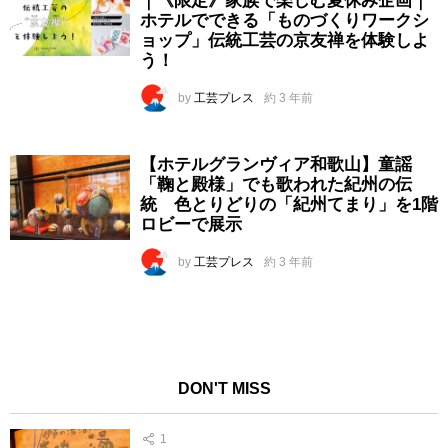
｜《限定》家族で楽しむ夏休み企画｜
ホテルでできる「ものづくりワークシ
ョップ」伝統工芸の京友禅を体験しよ
う！
by
工芸プレス
約 3 年前
【ホテルグランヴィア和歌山】童謡
「鞠と殿様」でも歌われた紀州の伝
統 色とりどりの「紀州てまり」を1階
ロビーで展示
by
工芸プレス
約 3 年前
DON'T MISS
1