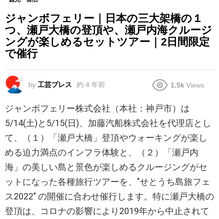
ジャンボフェリー｜日本の三大架橋の１
つ、瀬戸大橋の登頂や、瀬戸内海クルージ
ングが楽しめるセットツアー｜2日間限定
で催行
by
工芸プレス
約 4 年前
1.5k
Views
ジャンボフェリー株式会社（本社：神戸市）は
5/14(土)と5/15(日)、加藤汽船株式会社を代理店とし
て、（１）「瀬戸大橋」登頂やウォーキングが楽し
める迫力満点のインフラ体験と、（２）「瀬戸内
海」の美しい島と景色が楽しめるクルージングがセ
ットになった各種旅行ツアーを、"せとうち島旅フェ
ス2022" の開催に合わせ催行します。特に瀬戸大橋の
登頂は、コロナの影響により2019年から中止されて