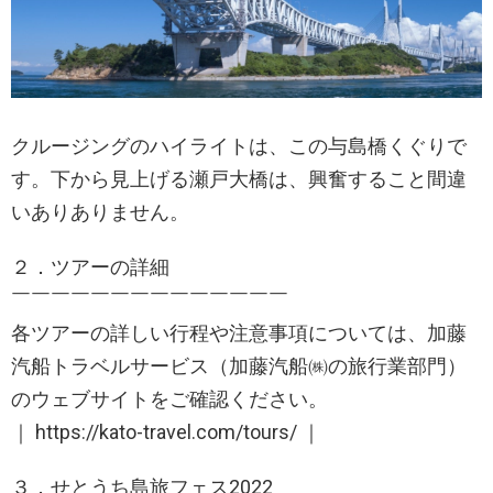
クルージングのハイライトは、この与島橋くぐりで
す。下から見上げる瀬戸大橋は、興奮すること間違
いありありません。
２．ツアーの詳細
￣￣￣￣￣​￣￣￣￣￣￣￣￣￣
各ツアーの詳しい行程や注意事項については、加藤
汽船トラベルサービス（加藤汽船㈱の旅行業部門）
のウェブサイトをご確認ください。
｜ https://kato-travel.com/tours/ ｜
３．せとうち島旅フェス2022