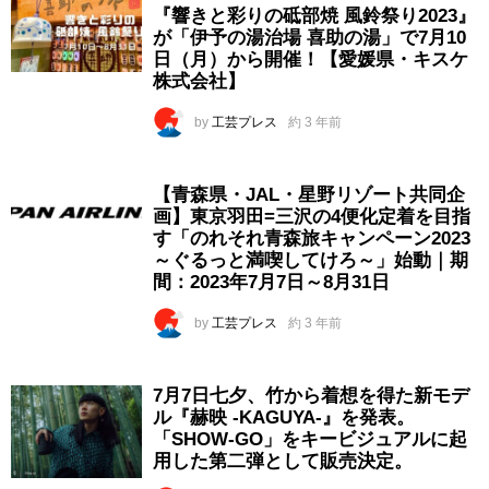
『響きと彩りの砥部焼 風鈴祭り2023』
が「伊予の湯治場 喜助の湯」で7月10
日（月）から開催！【愛媛県・キスケ
株式会社】
by
工芸プレス
約 3 年前
【青森県・JAL・星野リゾート共同企
画】東京羽田=三沢の4便化定着を目指
す「のれそれ青森旅キャンペーン2023
～ぐるっと満喫してけろ～」始動｜期
間：2023年7月7日～8月31日
by
工芸プレス
約 3 年前
7月7日七夕、竹から着想を得た新モデ
ル『赫映 -KAGUYA-』を発表。
「SHOW-GO」をキービジュアルに起
用した第二弾として販売決定。