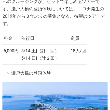
へのクルージングが、セットで楽しめるツアーで
す。瀬戸大橋の登頂体験については、コロナ発生の
2019年から３年ぶりの募集となる、待望のツアーで
す。
料金
催行日
定員
6,000円
5/14|土|（計１回）
18人/回
5/14|日|（計２回）
瀬戸大橋の登頂体験