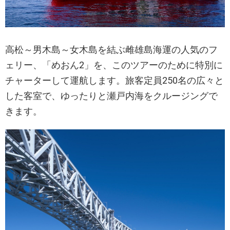
高松～男木島～女木島を結ぶ雌雄島海運の人気のフ
ェリー、「めおん2」を、このツアーのために特別に
チャーターして運航します。旅客定員250名の広々と
した客室で、ゆったりと瀬戸内海をクルージングで
きます。