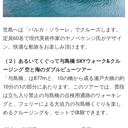
笠島へは「バルカ・ソラーレ」でクルーズします。
定員60名で現代美術作家のヤノベケンジ氏がデザイ
ン。快適な船旅をお楽しみ頂けます。
（２）あるいてくぐって与島橋 SKYウォーク&クル
ージング 空と海のダブルビューツアー
「与島橋」は877mと、10の橋から成る瀬戸大橋の約
10分の1の部分にあたります。このツアーでは、普段
は立ち入り禁止の与島橋の点検用通路のウォーキン
グと、フェリーによる大迫力の与島橋くぐりを楽し
めるクルージングを、セットで体験できます。