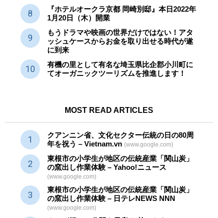
『ホテルオークラ京都 岡崎別邸』本日2022年
1月20日（木）開業
もうドラマや映画の世界だけではない！アタ
ッシュケースからお金を取り出せる時代が遂
に到来
有機の里として有名な埼玉県比企郡小川町に
てオーガニックツーリズムを推進します！
MOST READ ARTICLES
クアンニン省、文化セクター
伝統
の日の80周
年を祝う – Vietnam.vn
(www.google.com)
東根市の小学生が地区の
伝統産業
「関山炭」
の窯出し作業体験 – Yahoo!ニュース
(www.google.com)
東根市の小学生が地区の
伝統産業
「関山炭」
の窯出し作業体験 – 日テレNEWS NNN
(www.google.com)