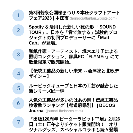
第3回若泉公園桜まつり＆本庄クラフトアート
フェア2023 | 本庄市
(honjocraftartfair.wixsite.com)
Spotify を活用した新しい旅の形 「SOUND
TOUR」。日本を「音で旅する」試験的プロ
ジェクトの初回プロデューサーに「Matt
Cab」が登場。
和紙作家・アーティスト、堀木エリ子による
照明コレクション、家具EC「FLYMEe」にて
数量限定で販売開始。
【伝統工芸品の新しい未来 ～会津塗と北欧デ
ザイン～】
ルービックキューブと日本の工芸が融合した
新シリーズ匠一弾
人気の工芸品が多いのはあの県！伝統工芸品
検索数ランキング【都道府県別】 | BECOS
Journal
(journal.thebecos.com)
『出版120周年 ピーターラビット™展』2月26
日（土）正午よりチケット販売開始！ オリ
ジナルグッズ、スペシャルコラボも続々登場