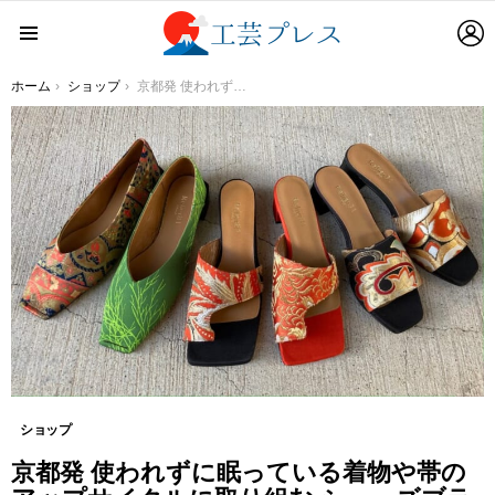
L
Menu
You are here:
ホーム
ショップ
京都発 使われずに眠っている着物や帯のアップサイクルに取り組む シューズブランド＜Relier81＞5月4日(水・祝)より7日間、 伊勢丹新宿店 ReStyleにてPOP UP STORE開催
ショップ
京都発 使われずに眠っている着物や帯の