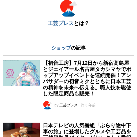
工芸プレス
とは？
ショップ
の記事
【初音工房】7月12日から新宿高島屋
とジェイアール名古屋タカシマヤでポ
ップアップイベントを連続開催！アン
バサダーの初音ミクとともに日本工芸
の精神を未来へ伝える。職人技を駆使
した限定商品も販売！
by
工芸プレス
約 3 年前
日本テレビの人気番組「ぶらり途中下
車の旅」に登場したグルメや工芸品を