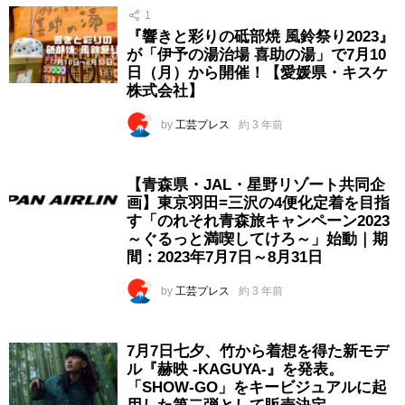
1
『響きと彩りの砥部焼 風鈴祭り2023』
が「伊予の湯治場 喜助の湯」で7月10
日（月）から開催！【愛媛県・キスケ
株式会社】
by
工芸プレス
約 3 年前
【青森県・JAL・星野リゾート共同企
画】東京羽田=三沢の4便化定着を目指
す「のれそれ青森旅キャンペーン2023
～ぐるっと満喫してけろ～」始動｜期
間：2023年7月7日～8月31日
by
工芸プレス
約 3 年前
7月7日七夕、竹から着想を得た新モデ
ル『赫映 -KAGUYA-』を発表。
「SHOW-GO」をキービジュアルに起