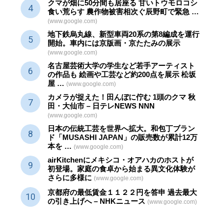
クマが畑に50分間も居座る 甘いトウモロコシ
食い荒らす 農作物被害相次ぐ辰野町で緊急 …
(www.google.com)
地下鉄烏丸線、新型車両20系の第8編成を運行
開始。車内には京版画・京たたみの展示
(www.google.com)
名古屋芸術大学の学生など若手アーティスト
の作品も 絵画や
工芸
など約200点を展示 松坂
屋 …
(www.google.com)
カメラが捉えた！田んぼに佇む 1頭のクマ 秋
田・大仙市 – 日テレNEWS NNN
(www.google.com)
日本の伝統
工芸
を世界へ拡大。和包丁ブラン
ド「MUSASHI JAPAN」の販売数が累計12万
本を …
(www.google.com)
airKitchenにメキシコ・オアハカのホストが
初登場。家庭の食卓から始まる異文化体験が
さらに多様に
(www.google.com)
京都府の最低賃金１１２２円を答申 過去最大
の引き上げへ – NHKニュース
(www.google.com)