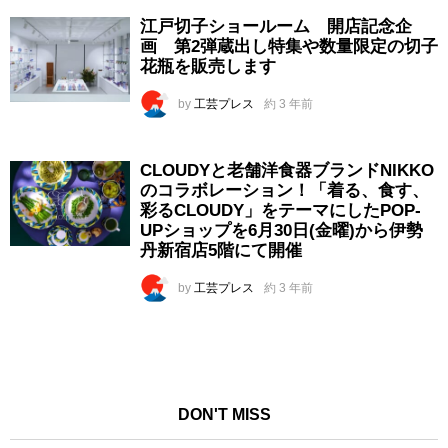
江戸切子ショールーム 開店記念企
画 第2弾蔵出し特集や数量限定の切子
花瓶を販売します
by
工芸プレス
約 3 年前
CLOUDYと老舗洋食器ブランドNIKKO
のコラボレーション！「着る、食す、
彩るCLOUDY」をテーマにしたPOP-
UPショップを6月30日(金曜)から伊勢
丹新宿店5階にて開催
by
工芸プレス
約 3 年前
DON'T MISS