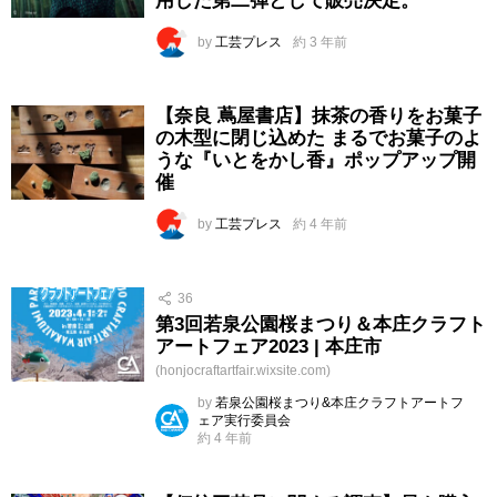
用した第二弾として販売決定。
by
工芸プレス
約 3 年前
【奈良 蔦屋書店】抹茶の香りをお菓子
の木型に閉じ込めた まるでお菓子のよ
うな『いとをかし香』ポップアップ開
催
by
工芸プレス
約 4 年前
36
第3回若泉公園桜まつり＆本庄クラフト
アートフェア2023 | 本庄市
(honjocraftartfair.wixsite.com)
by
若泉公園桜まつり&本庄クラフトアートフ
ェア実行委員会
約 4 年前