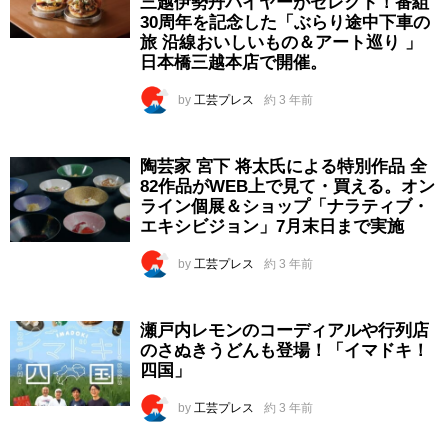
三越伊勢丹バイヤーがセレクト！番組
30周年を記念した「ぶらり途中下車の
旅 沿線おいしいもの＆アート巡り 」
日本橋三越本店で開催。
by
工芸プレス
約 3 年前
陶芸家 宮下 将太氏による特別作品 全
82作品がWEB上で見て・買える。オン
ライン個展＆ショップ「ナラティブ・
エキシビジョン」7月末日まで実施
by
工芸プレス
約 3 年前
瀬戸内レモンのコーディアルや行列店
のさぬきうどんも登場！「イマドキ！
四国」
by
工芸プレス
約 3 年前