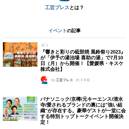
工芸プレス
とは？
イベント
の記事
1
『響きと彩りの砥部焼 風鈴祭り2023』
が「伊予の湯治場 喜助の湯」で7月10
日（月）から開催！【愛媛県・キスケ
株式会社】
by
工芸プレス
約 3 年前
パナソニック/京樽/元キーエンス/清水
寺/愛されるブランドの裏には"強い組
織"が存在する。豪華ゲストが一堂に会
する特別トップトークイベント開催決
定！