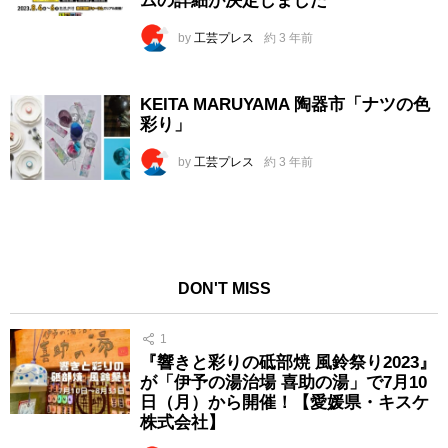
ムの詳細が決定しました
by
工芸プレス
約 3 年前
KEITA MARUYAMA 陶器市「ナツの色
彩り」
by
工芸プレス
約 3 年前
DON'T MISS
1
『響きと彩りの砥部焼 風鈴祭り2023』
が「伊予の湯治場 喜助の湯」で7月10
日（月）から開催！【愛媛県・キスケ
株式会社】