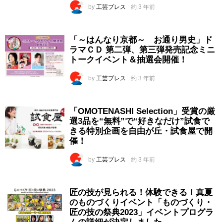
by
工芸プレス
約 3 年前
「～はんなり京都～ お通り男史」ド
ラマＣＤ 第二弾、第三弾発売記念ミニ
トークイベント＆抽選会開催！
by
工芸プレス
約 3 年前
「OMOTENASHI Selection」受賞の厳
選3品を“無料”で“好きなだけ”試食で
きる特別企画を自由が丘・試食屋で開
催！
by
工芸プレス
約 3 年前
匠の技が見られる！体験できる！真夏
のものづくりイベント「ものづくり・
匠の技の祭典2023」イベントプログラ