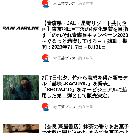
by
工芸プレス
約 3 年前
【青森県・JAL・星野リゾート共同企
画】東京羽田=三沢の4便化定着を目指
す「のれそれ青森旅キャンペーン2023
～ぐるっと満喫してけろ～」始動｜期
間：2023年7月7日～8月31日
by
工芸プレス
約 3 年前
7月7日七夕、竹から着想を得た新モデ
ル『赫映 -KAGUYA-』を発表。
「SHOW-GO」をキービジュアルに起
用した第二弾として販売決定。
by
工芸プレス
約 3 年前
【奈良 蔦屋書店】抹茶の香りをお菓子
の木型に閉じ込めた まるでお菓子のよ