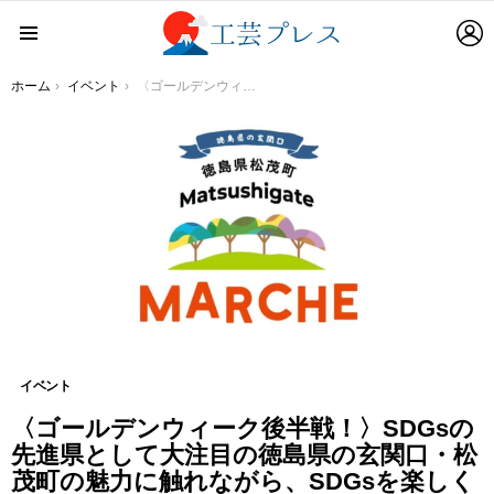
L
Menu
You are here:
ホーム
イベント
〈ゴールデンウィーク後半戦！〉SDGsの先進県として大注目の徳島県の玄関口・松茂町の魅力に触れながら、SDGsを楽しく学ぶポップアップショールーム『マツシゲートマルシェ』を東京・白金台で開催
イベント
〈ゴールデンウィーク後半戦！〉SDGsの
先進県として大注目の徳島県の玄関口・松
茂町の魅力に触れながら、SDGsを楽しく