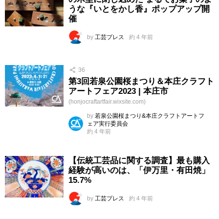
うな『いとをかし香』ポップアップ開
催
by
工芸プレス
約 4 年前
36
第3回若泉公園桜まつり＆本庄クラフト
アートフェア2023 | 本庄市
(honjocraftartfair.wixsite.com)
by
若泉公園桜まつり&本庄クラフトアートフ
ェア実行委員会
約 4 年前
【伝統工芸品に関する調査】最も購入
経験が高いのは、「伊万里・有田焼」
15.7%
by
工芸プレス
約 4 年前