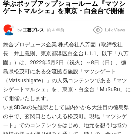
学ぶポップアップショールーム『マツシ
ゲートマルシェ』を東京・白金台で開催
by
工芸プレス
約 4 年前
1.4k
Views
総合プロデュース企業 株式会社八芳園（取締役社
長：井上義則、東京都港区白金台1‐1‐1、以下「八芳
園」）は、2022年5月3日（祝火）～8日（日）、徳
島県松茂町にある交流拠点施設「マツシゲート
（Matsushigate）」の人気コンテンツである『マツ
シゲートマルシェ』を、東京・白金台「MuSuBu」に
て開催いたします。
いまSDGsの先進県として国内外から大注目の徳島県
の中で、玄関口ともいえる松茂町。現地「マツシゲ
ート」でのコンテンツをはじめ、地元を想う地域の