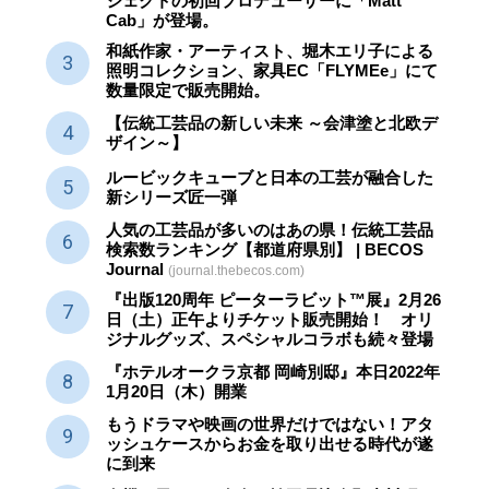
ジェクトの初回プロデューサーに「Matt
Cab」が登場。
和紙作家・アーティスト、堀木エリ子による
照明コレクション、家具EC「FLYMEe」にて
数量限定で販売開始。
【伝統工芸品の新しい未来 ～会津塗と北欧デ
ザイン～】
ルービックキューブと日本の工芸が融合した
新シリーズ匠一弾
人気の工芸品が多いのはあの県！伝統工芸品
検索数ランキング【都道府県別】 | BECOS
Journal
(journal.thebecos.com)
『出版120周年 ピーターラビット™展』2月26
日（土）正午よりチケット販売開始！ オリ
ジナルグッズ、スペシャルコラボも続々登場
『ホテルオークラ京都 岡崎別邸』本日2022年
1月20日（木）開業
もうドラマや映画の世界だけではない！アタ
ッシュケースからお金を取り出せる時代が遂
に到来