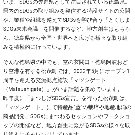
いま、SDGsの先進県として注目されている徳島県。
県内のSDGsの取り組みを発信する特設サイトの公開
や、業種や組織を越えてSDGsを学び合う「とくしま
SDGs未来会議」を開催するなど、地方創生はもちろ
ん、徳島県から全国・世界へと広げる様々な取り組
みを積極的に行っています。
そんな徳島県の中でも、空の玄関口・徳島阿波おど
り空港を有する松茂町では、2022年5月にオープン1
周年を迎える交流拠点施設「マツシゲート
（Matsushigate）」がいま話題を集めています。
昨年度に「まつしげSDGs宣言」を行った松茂町は、
「マツシゲート」にて特産品”藍”の栽培や地産地消の
商品開発、SDGsにまつわるセッションやワークショ
ップの開催など、地方創生に繋がるSDGsの様々な取
り組みにチャレンジしています。