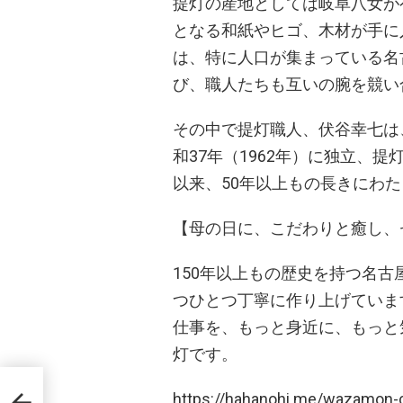
提灯の産地としては岐阜八女が
となる和紙やヒゴ、木材が手に
は、特に人口が集まっている名
び、職人たちも互いの腕を競い
その中で提灯職人、伏谷幸七は
和37年（1962年）に独立、
以来、50年以上もの長きにわ
【母の日に、こだわりと癒し、
150年以上もの歴史を持つ名
つひとつ丁寧に作り上げていま
仕事を、もっと身近に、もっと
灯です。
をイメ
をモ
https://hahanohi.me/wazamon-