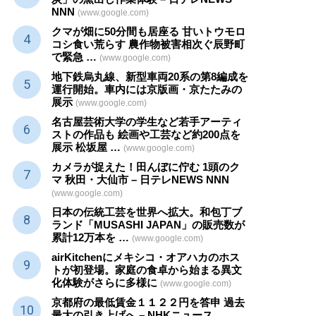
NNN
(www.google.com)
クマが畑に50分間も居座る 甘いトウモロ
コシ食い荒らす 農作物被害相次ぐ辰野町
で緊急 …
(www.google.com)
地下鉄烏丸線、新型車両20系の第8編成を
運行開始。車内には京版画・京たたみの
展示
(www.google.com)
名古屋芸術大学の学生など若手アーティ
ストの作品も 絵画や
工芸
など約200点を
展示 松坂屋 …
(www.google.com)
カメラが捉えた！田んぼに佇む 1頭のク
マ 秋田・大仙市 – 日テレNEWS NNN
(www.google.com)
日本の伝統
工芸
を世界へ拡大。和包丁ブ
ランド「MUSASHI JAPAN」の販売数が
累計12万本を …
(www.google.com)
airKitchenにメキシコ・オアハカのホス
トが初登場。家庭の食卓から始まる異文
化体験がさらに多様に
(www.google.com)
京都府の最低賃金１１２２円を答申 過去
最大の引き上げへ – NHKニュース