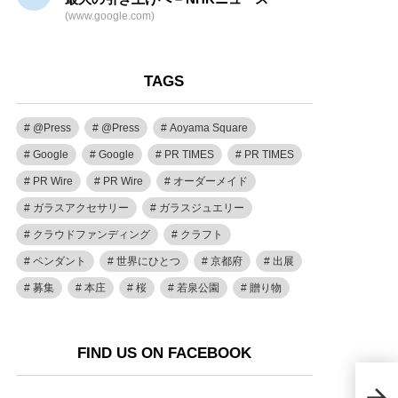
(www.google.com)
TAGS
@Press
@Press
Aoyama Square
Google
Google
PR TIMES
PR TIMES
PR Wire
PR Wire
オーダーメイド
ガラスアクセサリー
ガラスジュエリー
クラウドファンディング
クラフト
ペンダント
世界にひとつ
京都府
出展
募集
本庄
桜
若泉公園
贈り物
FIND US ON FACEBOOK
【商
様へ