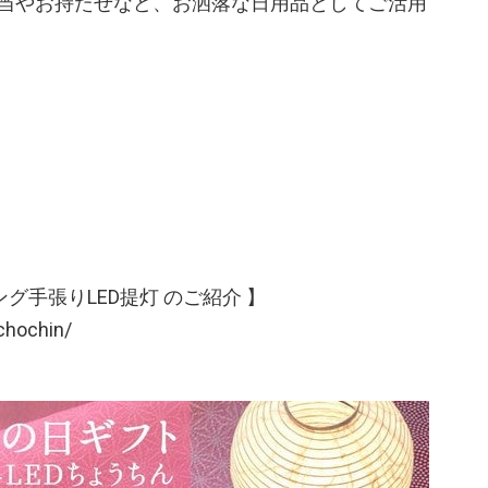
当やお持たせなど、お洒落な日用品としてご活用
グ手張りLED提灯 のご紹介 】
chochin/