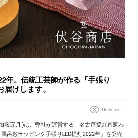
22年。伝統工芸師が作る「手張り
お届けします。
1k
Views
役 加藤五月 )は、弊社が運営する、名古屋提灯直販わ
風呂敷ラッピング手張りLED提灯2022年」を発売