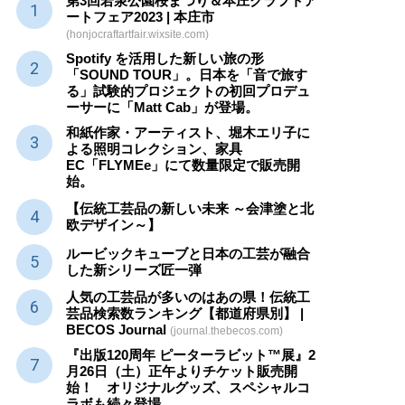
第3回若泉公園桜まつり＆本庄クラフトア
ートフェア2023 | 本庄市
(honjocraftartfair.wixsite.com)
Spotify を活用した新しい旅の形
「SOUND TOUR」。日本を「音で旅す
る」試験的プロジェクトの初回プロデュ
ーサーに「Matt Cab」が登場。
和紙作家・アーティスト、堀木エリ子に
よる照明コレクション、家具
EC「FLYMEe」にて数量限定で販売開
始。
【伝統工芸品の新しい未来 ～会津塗と北
欧デザイン～】
ルービックキューブと日本の工芸が融合
した新シリーズ匠一弾
人気の工芸品が多いのはあの県！伝統工
芸品検索数ランキング【都道府県別】 |
BECOS Journal
(journal.thebecos.com)
『出版120周年 ピーターラビット™展』2
月26日（土）正午よりチケット販売開
始！ オリジナルグッズ、スペシャルコ
ラボも続々登場