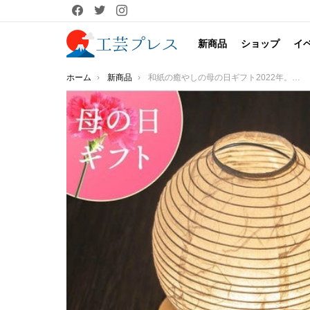
facebook
twitter
instagram
新商品
ショップ
イ
You are here:
ホーム
新商品
和紙の癒やしの母の日ギフト2022年。伝統工芸師が作る「手張りLED提灯」風呂敷ラッピングでお届けします。