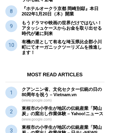
『ホテルオークラ京都 岡崎別邸』本日
2022年1月20日（木）開業
もうドラマや映画の世界だけではない！
アタッシュケースからお金を取り出せる
時代が遂に到来
有機の里として有名な埼玉県比企郡小川
町にてオーガニックツーリズムを推進し
ます！
MOST READ ARTICLES
クアンニン省、文化セクター
伝統
の日の
80周年を祝う – Vietnam.vn
(www.google.com)
東根市の小学生が地区の
伝統産業
「関山
炭」の窯出し作業体験 – Yahoo!ニュース
(www.google.com)
東根市の小学生が地区の
伝統産業
「関山
炭」の窯出し作業体験 – 日テレNEWS