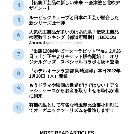
【伝統工芸品の新しい未来 ～会津塗と北欧デ
ザイン～】
ルービックキューブと日本の工芸が融合した
新シリーズ匠一弾
人気の工芸品が多いのはあの県！伝統工芸品
検索数ランキング【都道府県別】 | BECOS
Journal
(journal.thebecos.com)
『出版120周年 ピーターラビット™展』2月26
日（土）正午よりチケット販売開始！ オリ
ジナルグッズ、スペシャルコラボも続々登場
『ホテルオークラ京都 岡崎別邸』本日2022年
1月20日（木）開業
もうドラマや映画の世界だけではない！アタ
ッシュケースからお金を取り出せる時代が遂
に到来
有機の里として有名な埼玉県比企郡小川町に
てオーガニックツーリズムを推進します！
MOST READ ARTICLES