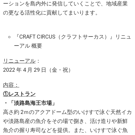
ーションを島内外に発信していくことで、地域産業
の更なる活性化に貢献してまいります。
『CRAFT CIRCUS（クラフトサーカス）』リニュ
ーアル 概要
リニューアル
：
2022 年 4 月 29 日（金・祝）
内容：
①レストラン
・「淡路島海王市場」
高さ約 2ｍのアクアドーム型のいけすで泳ぐ天然イカ
や淡路島産の魚介をその場で捌き、活け造りや新鮮
魚介の握り寿司などを提供。また、いけすで泳ぐ魚