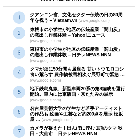
クアンニン省、文化セクター
伝統
の日の80周
年を祝う – Vietnam.vn
(www.google.com)
東根市の小学生が地区の
伝統産業
「関山炭」
の窯出し作業体験 – Yahoo!ニュース
(www.google.com)
東根市の小学生が地区の
伝統産業
「関山炭」
の窯出し作業体験 – 日テレNEWS NNN
(www.google.com)
クマが畑に50分間も居座る 甘いトウモロコシ
食い荒らす 農作物被害相次ぐ辰野町で緊急 …
(www.google.com)
地下鉄烏丸線、新型車両20系の第8編成を運行
開始。車内には京版画・京たたみの展示
(www.google.com)
名古屋芸術大学の学生など若手アーティスト
の作品も 絵画や
工芸
など約200点を展示 松坂
屋 …
(www.google.com)
カメラが捉えた！田んぼに佇む 1頭のクマ 秋
田・大仙市 – 日テレNEWS NNN