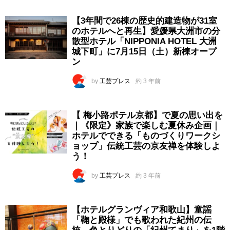
【3年間で26棟の歴史的建造物が31室
のホテルへと再生】愛媛県大洲市の分
散型ホテル「NIPPONIA HOTEL 大洲
城下町」に7月15日（土）新棟オープ
ン
by
工芸プレス
約 3 年前
【 梅小路ポテル京都】で夏の思い出を
｜《限定》家族で楽しむ夏休み企画｜
ホテルでできる「ものづくりワークシ
ョップ」伝統工芸の京友禅を体験しよ
う！
by
工芸プレス
約 3 年前
【ホテルグランヴィア和歌山】童謡
「鞠と殿様」でも歌われた紀州の伝