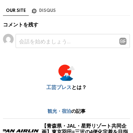
OUR SITE
DISQUS
コメントを残す
コ
メ
ン
ト
※
工芸プレス
とは？
観光・宿泊
の記事
【青森県・JAL・星野リゾート共同企
画】東京羽田=三沢の4便化定着を目指