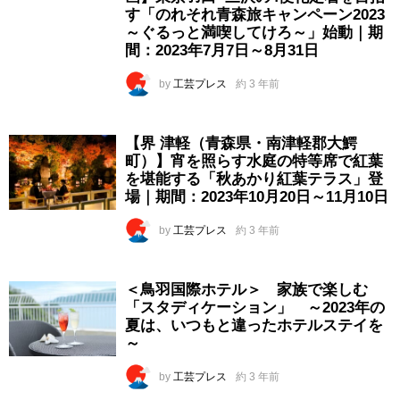
す「のれそれ青森旅キャンペーン2023
～ぐるっと満喫してけろ～」始動｜期
間：2023年7月7日～8月31日
by
工芸プレス
約 3 年前
【界 津軽（青森県・南津軽郡大鰐
町）】宵を照らす水庭の特等席で紅葉
を堪能する「秋あかり紅葉テラス」登
場｜期間：2023年10月20日～11月10日
by
工芸プレス
約 3 年前
＜鳥羽国際ホテル＞ 家族で楽しむ
「スタディケーション」 ～2023年の
夏は、いつもと違ったホテルステイを
～
by
工芸プレス
約 3 年前