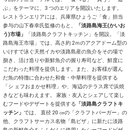
ぶ」をテーマに、3 つのエリアを開設いたします。
レストランエリアには、兵庫県ひょうご「食」担当
参与の山下春幸氏監修のもと、
「淡路島海王(かいお
う)市場」
「淡路島クラフトキッチン」を開設。「淡
路島海王市場」では、高さ約 2ｍのアクアドーム型の
いけすで泳ぐ天然イカや淡路島産の魚介をその場で
捌き、活け造りや新鮮魚介の握り寿司など、鮮度に
こだわった料理を提供します。また、お客様が選ん
だ魚の特徴に合わせた和食・中華料理を提供する
「シ ェフおまかせ料理」や、海辺のテラス席で浜焼
きなども味わえます。 家族・友人とシェアして楽し
むフードやデザートを提供する
「淡路島クラフトキ
ッチン」
では、 直径 20 ㎝の「クラフトバーガー」の
他、クラフトサーカス名物「島ピザ」に新たに淡路
島の新鮮魚介をふんだんに使用したシーフードピザ