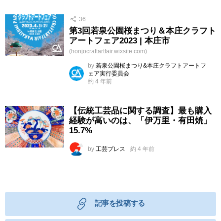
36
第3回若泉公園桜まつり＆本庄クラフト
アートフェア2023 | 本庄市
(honjocraftartfair.wixsite.com)
by
若泉公園桜まつり&本庄クラフトアートフ
ェア実行委員会
約 4 年前
【伝統工芸品に関する調査】最も購入
経験が高いのは、「伊万里・有田焼」
15.7%
by
工芸プレス
約 4 年前
記事を投稿する