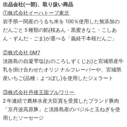
出品会社(一部)、取り扱い商品
①株式会社イーハトーブ東北
岩手県一関産のうるち米を 100％使用した無添加の
だんごと 5 種類の餡(桜あん・黒蜜きなこ・こしあ
ん・ずんだ・ごま)が選べる「義経千本桜だんご」
②株式会社 GM7
淡路島の自凝雫塩(おのころしずくじお)と宮城県産牛
乳を掛け合わせたオリジ ナルフレーバーや、宮城県
産いちご(品種：よつぼし)を使用したジェラート
③株式会社丹後王国ブルワリー
2 年連続で農林水産大臣賞を受賞したブランド豚肉
「京丹波高原豚」と淡路島産のバジルと玉ねぎを使
用したソーセージ