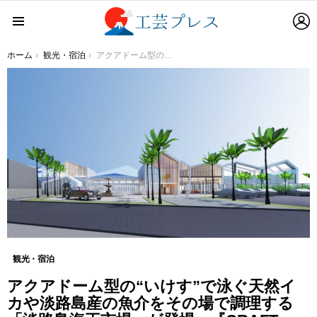
L
Menu
You are here:
ホーム
観光・宿泊
アクアドーム型の“いけす”で泳ぐ天然イカや淡路島産の魚介をその場で調理する「淡路島海王市場」が登場 『CRAFT CIRCUS』４月 29 日リニューアルオープン
観光・宿泊
アクアドーム型の“いけす”で泳ぐ天然イ
カや淡路島産の魚介をその場で調理する