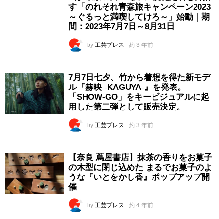
す「のれそれ青森旅キャンペーン2023
～ぐるっと満喫してけろ～」始動｜期
間：2023年7月7日～8月31日
by
工芸プレス
約 3 年前
7月7日七夕、竹から着想を得た新モデ
ル『赫映 -KAGUYA-』を発表。
「SHOW-GO」をキービジュアルに起
用した第二弾として販売決定。
by
工芸プレス
約 3 年前
【奈良 蔦屋書店】抹茶の香りをお菓子
の木型に閉じ込めた まるでお菓子のよ
うな『いとをかし香』ポップアップ開
催
by
工芸プレス
約 4 年前