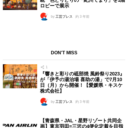
統 色とりどりの「紀州てまり」を1階
ロビーで展示
by
工芸プレス
約 3 年前
DON'T MISS
1
『響きと彩りの砥部焼 風鈴祭り2023』
が「伊予の湯治場 喜助の湯」で7月10
日（月）から開催！【愛媛県・キスケ
株式会社】
by
工芸プレス
約 3 年前
【青森県・JAL・星野リゾート共同企
画】東京羽田=三沢の4便化定着を目指