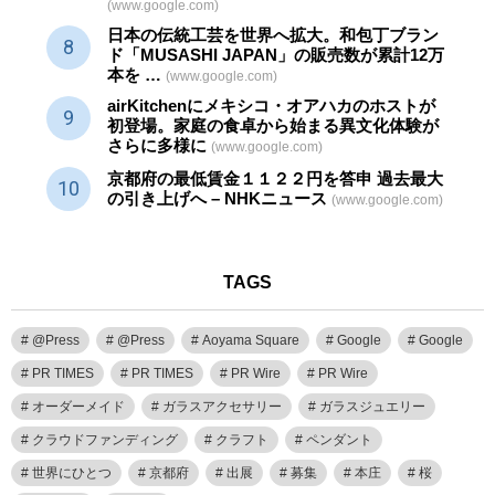
(www.google.com)
日本の伝統
工芸
を世界へ拡大。和包丁ブラン
ド「MUSASHI JAPAN」の販売数が累計12万
本を …
(www.google.com)
airKitchenにメキシコ・オアハカのホストが
初登場。家庭の食卓から始まる異文化体験が
さらに多様に
(www.google.com)
京都府の最低賃金１１２２円を答申 過去最大
の引き上げへ – NHKニュース
(www.google.com)
TAGS
@Press
@Press
Aoyama Square
Google
Google
PR TIMES
PR TIMES
PR Wire
PR Wire
オーダーメイド
ガラスアクセサリー
ガラスジュエリー
クラウドファンディング
クラフト
ペンダント
世界にひとつ
京都府
出展
募集
本庄
桜