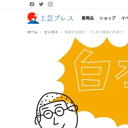
facebook
twitter
instagram
新商品
ショップ
イ
You are here:
ホーム
ビジネス
地域文化商社・うなぎの寝床の代表である白水が、テーマに沿って対話する動画コンテンツ「白水の部屋（仮）」スタート！