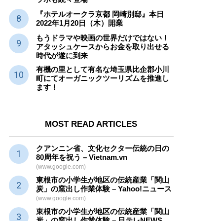
『ホテルオークラ京都 岡崎別邸』本日
2022年1月20日（木）開業
もうドラマや映画の世界だけではない！
アタッシュケースからお金を取り出せる
時代が遂に到来
有機の里として有名な埼玉県比企郡小川
町にてオーガニックツーリズムを推進し
ます！
MOST READ ARTICLES
クアンニン省、文化セクター
伝統
の日の
80周年を祝う – Vietnam.vn
(www.google.com)
東根市の小学生が地区の
伝統産業
「関山
炭」の窯出し作業体験 – Yahoo!ニュース
(www.google.com)
東根市の小学生が地区の
伝統産業
「関山
炭」の窯出し作業体験 – 日テレNEWS