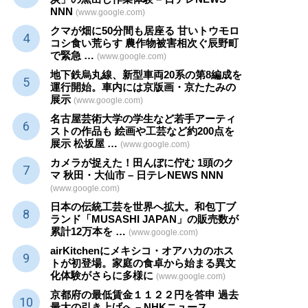
NNN
(www.google.com)
クマが畑に50分間も居座る 甘いトウモロ
コシ食い荒らす 農作物被害相次ぐ辰野町
で緊急 …
(www.google.com)
地下鉄烏丸線、新型車両20系の第8編成を
運行開始。車内には京版画・京たたみの
展示
(www.google.com)
名古屋芸術大学の学生など若手アーティ
ストの作品も 絵画や
工芸
など約200点を
展示 松坂屋 …
(www.google.com)
カメラが捉えた！田んぼに佇む 1頭のク
マ 秋田・大仙市 – 日テレNEWS NNN
(www.google.com)
日本の伝統
工芸
を世界へ拡大。和包丁ブ
ランド「MUSASHI JAPAN」の販売数が
累計12万本を …
(www.google.com)
airKitchenにメキシコ・オアハカのホス
トが初登場。家庭の食卓から始まる異文
化体験がさらに多様に
(www.google.com)
京都府の最低賃金１１２２円を答申 過去
最大の引き上げへ – NHKニュース