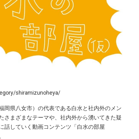
tegory/shiramizunoheya/
福岡県八女市）の代表である白水と社内外のメン
たさまざまなテーマや、社内外から湧いてきた疑
に話していく動画コンテンツ「白水の部屋
。