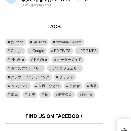
(www.google.com)
TAGS
@Press
@Press
Aoyama Square
Google
Google
PR TIMES
PR TIMES
PR Wire
PR Wire
オーダーメイド
ガラスアクセサリー
ガラスジュエリー
クラウドファンディング
クラフト
ペンダント
世界にひとつ
京都府
出展
募集
本庄
桜
若泉公園
贈り物
FIND US ON FACEBOOK
広島
「M