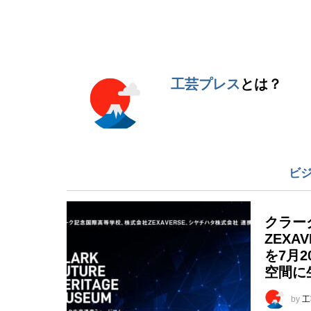
ト
※
工芸プレス
とは？
ビ
クラー
ZEX
を7月2
空間に
by
工