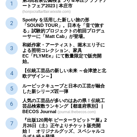
第3回若泉公園桜まつり＆本庄クラフトア
ートフェア2023 | 本庄市
(honjocraftartfair.wixsite.com)
Spotify を活用した新しい旅の形
「SOUND TOUR」。日本を「音で旅す
る」試験的プロジェクトの初回プロデュ
ーサーに「Matt Cab」が登場。
和紙作家・アーティスト、堀木エリ子に
よる照明コレクション、家具
EC「FLYMEe」にて数量限定で販売開
始。
【伝統工芸品の新しい未来 ～会津塗と北
欧デザイン～】
ルービックキューブと日本の工芸が融合
した新シリーズ匠一弾
人気の工芸品が多いのはあの県！伝統工
芸品検索数ランキング【都道府県別】 |
BECOS Journal
(journal.thebecos.com)
『出版120周年 ピーターラビット™展』2
月26日（土）正午よりチケット販売開
始！ オリジナルグッズ、スペシャルコ
ラボも続々登場