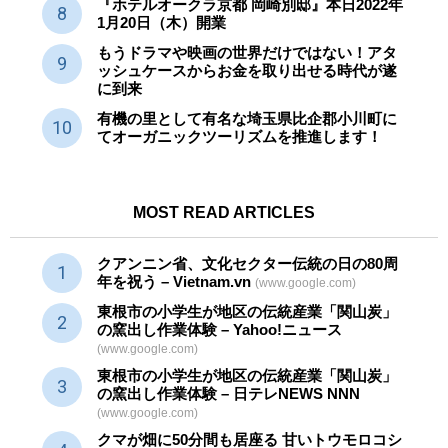
『ホテルオークラ京都 岡崎別邸』本日2022年
1月20日（木）開業
もうドラマや映画の世界だけではない！アタ
ッシュケースからお金を取り出せる時代が遂
に到来
有機の里として有名な埼玉県比企郡小川町に
てオーガニックツーリズムを推進します！
MOST READ ARTICLES
クアンニン省、文化セクター
伝統
の日の80周
年を祝う – Vietnam.vn
(www.google.com)
東根市の小学生が地区の
伝統産業
「関山炭」
の窯出し作業体験 – Yahoo!ニュース
(www.google.com)
東根市の小学生が地区の
伝統産業
「関山炭」
の窯出し作業体験 – 日テレNEWS NNN
(www.google.com)
クマが畑に50分間も居座る 甘いトウモロコシ