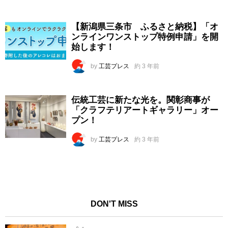
【新潟県三条市 ふるさと納税】「オ
ンラインワンストップ特例申請」を開
始します！
by
工芸プレス
約 3 年前
伝統工芸に新たな光を。関彰商事が
「クラフテリアートギャラリー」オー
プン！
by
工芸プレス
約 3 年前
DON'T MISS