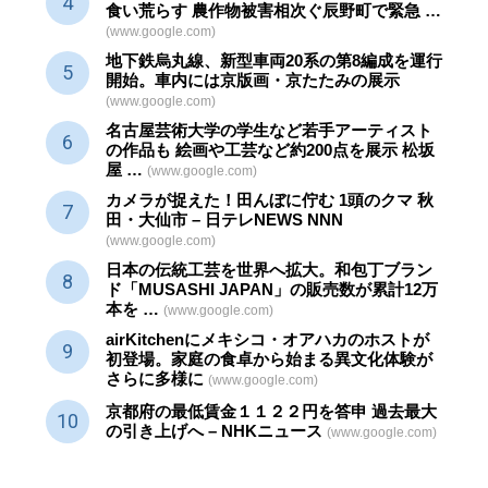
食い荒らす 農作物被害相次ぐ辰野町で緊急 …
(www.google.com)
地下鉄烏丸線、新型車両20系の第8編成を運行
開始。車内には京版画・京たたみの展示
(www.google.com)
名古屋芸術大学の学生など若手アーティスト
の作品も 絵画や
工芸
など約200点を展示 松坂
屋 …
(www.google.com)
カメラが捉えた！田んぼに佇む 1頭のクマ 秋
田・大仙市 – 日テレNEWS NNN
(www.google.com)
日本の伝統
工芸
を世界へ拡大。和包丁ブラン
ド「MUSASHI JAPAN」の販売数が累計12万
本を …
(www.google.com)
airKitchenにメキシコ・オアハカのホストが
初登場。家庭の食卓から始まる異文化体験が
さらに多様に
(www.google.com)
京都府の最低賃金１１２２円を答申 過去最大
の引き上げへ – NHKニュース
(www.google.com)