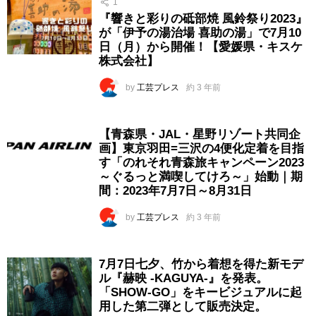
1
『響きと彩りの砥部焼 風鈴祭り2023』
が「伊予の湯治場 喜助の湯」で7月10
日（月）から開催！【愛媛県・キスケ
株式会社】
by
工芸プレス
約 3 年前
【青森県・JAL・星野リゾート共同企
画】東京羽田=三沢の4便化定着を目指
す「のれそれ青森旅キャンペーン2023
～ぐるっと満喫してけろ～」始動｜期
間：2023年7月7日～8月31日
by
工芸プレス
約 3 年前
7月7日七夕、竹から着想を得た新モデ
ル『赫映 -KAGUYA-』を発表。
「SHOW-GO」をキービジュアルに起
用した第二弾として販売決定。