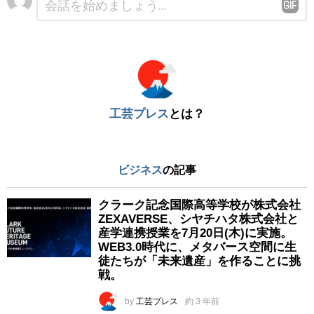
メ
ン
ト
※
工芸プレス
とは？
ビジネス
の記事
クラーク記念国際高等学校が株式会社
ZEXAVERSE、シヤチハタ株式会社と
産学連携授業を7月20日(木)に実施。
WEB3.0時代に、メタバース空間に生
徒たちが「未来遺産」を作ることに挑
戦。
by
工芸プレス
約 3 年前