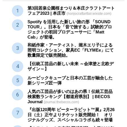
第3回若泉公園桜まつり＆本庄クラフトアート
フェア2023 | 本庄市
(honjocraftartfair.wixsite.com)
Spotify を活用した新しい旅の形 「SOUND
TOUR」。日本を「音で旅する」試験的プロ
ジェクトの初回プロデューサーに「Matt
Cab」が登場。
和紙作家・アーティスト、堀木エリ子による
照明コレクション、家具EC「FLYMEe」にて
数量限定で販売開始。
【伝統工芸品の新しい未来 ～会津塗と北欧デ
ザイン～】
ルービックキューブと日本の工芸が融合した
新シリーズ匠一弾
人気の工芸品が多いのはあの県！伝統工芸品
検索数ランキング【都道府県別】 | BECOS
Journal
(journal.thebecos.com)
『出版120周年 ピーターラビット™展』2月26
日（土）正午よりチケット販売開始！ オリ
ジナルグッズ、スペシャルコラボも続々登場