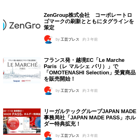
ZenGroup株式会社 コーポレートロ
ゴマークの刷新とともにタグラインを
策定
by
工芸プレス
約 3 年前
フランス発・越境EC「Le Marche
Paris（レ マルシェ パリ）」で
「OMOTENASHI Selection」受賞商品
を販売開始！
by
工芸プレス
約 3 年前
リーガルテックグループJAPAN MADE
事務局社「JAPAN MADE PASS」ホル
ダー特典拡充！
by
工芸プレス
約 3 年前