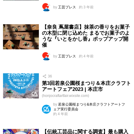
by
工芸プレス
約 3 年前
【奈良 蔦屋書店】抹茶の香りをお菓子
の木型に閉じ込めた まるでお菓子のよ
うな『いとをかし香』ポップアップ開
催
by
工芸プレス
約 4 年前
36
第3回若泉公園桜まつり＆本庄クラフト
アートフェア2023 | 本庄市
(honjocraftartfair.wixsite.com)
by
若泉公園桜まつり&本庄クラフトアートフ
ェア実行委員会
約 4 年前
【伝統工芸品に関する調査】最も購入