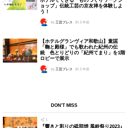
ホテルでできる「ものづくりワークシ
ョップ」伝統工芸の京友禅を体験しよ
う！
by
工芸プレス
約 3 年前
【ホテルグランヴィア和歌山】童謡
「鞠と殿様」でも歌われた紀州の伝
統 色とりどりの「紀州てまり」を1階
ロビーで展示
by
工芸プレス
約 3 年前
DON'T MISS
1
『響きと彩りの砥部焼 風鈴祭り2023』