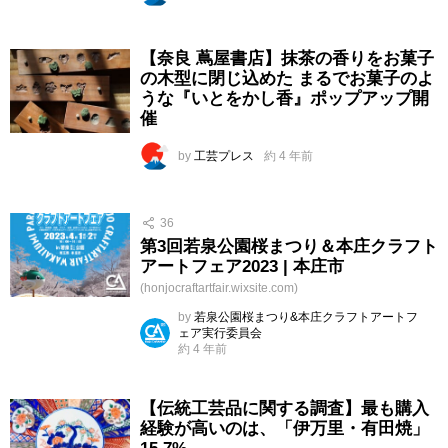
【奈良 蔦屋書店】抹茶の香りをお菓子
の木型に閉じ込めた まるでお菓子のよ
うな『いとをかし香』ポップアップ開
催
by
工芸プレス
約 4 年前
36
第3回若泉公園桜まつり＆本庄クラフト
アートフェア2023 | 本庄市
(honjocraftartfair.wixsite.com)
by
若泉公園桜まつり&本庄クラフトアートフ
ェア実行委員会
約 4 年前
【伝統工芸品に関する調査】最も購入
経験が高いのは、「伊万里・有田焼」