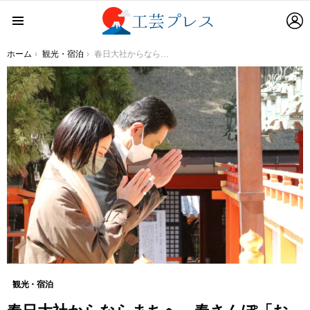
L
Menu
You are here:
ホーム
観光・宿泊
春日大社からならまちへ 春さんぽ「おとな旅あるき旅」4月9日（土）夕方6時30分放送！
観光・宿泊