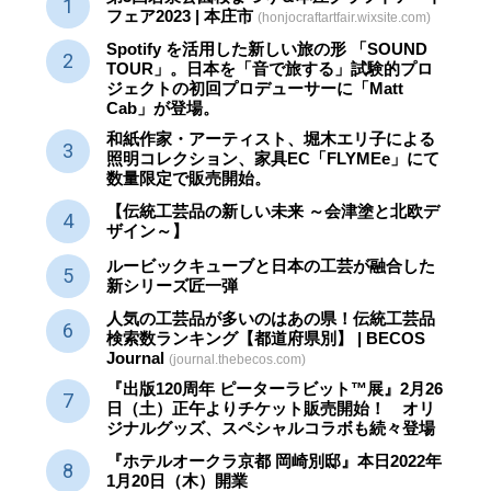
フェア2023 | 本庄市
(honjocraftartfair.wixsite.com)
Spotify を活用した新しい旅の形 「SOUND
TOUR」。日本を「音で旅する」試験的プロ
ジェクトの初回プロデューサーに「Matt
Cab」が登場。
和紙作家・アーティスト、堀木エリ子による
照明コレクション、家具EC「FLYMEe」にて
数量限定で販売開始。
【伝統工芸品の新しい未来 ～会津塗と北欧デ
ザイン～】
ルービックキューブと日本の工芸が融合した
新シリーズ匠一弾
人気の工芸品が多いのはあの県！伝統工芸品
検索数ランキング【都道府県別】 | BECOS
Journal
(journal.thebecos.com)
『出版120周年 ピーターラビット™展』2月26
日（土）正午よりチケット販売開始！ オリ
ジナルグッズ、スペシャルコラボも続々登場
『ホテルオークラ京都 岡崎別邸』本日2022年
1月20日（木）開業