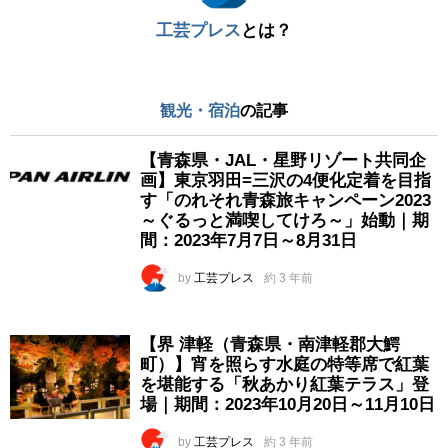
工芸プレス
とは？
観光・宿泊
の記事
【青森県・JAL・星野リゾート共同企
画】東京羽田=三沢の4便化定着を目指
す「のれそれ青森旅キャンペーン2023
～ぐるっと満喫してけろ～」始動｜期
間：2023年7月7日～8月31日
by
工芸プレス
約 3 年前
【界 津軽（青森県・南津軽郡大鰐
町）】宵を照らす水庭の特等席で紅葉
を堪能する「秋あかり紅葉テラス」登
場｜期間：2023年10月20日～11月10日
by
工芸プレス
約 3 年前