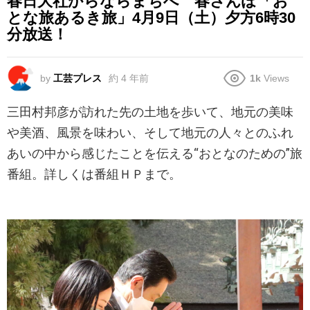
春日大社からならまちへ 春さんぽ「お
とな旅あるき旅」4月9日（土）夕方6時30
分放送！
by
工芸プレス
約 4 年前
1k
Views
三田村邦彦が訪れた先の土地を歩いて、地元の美味
や美酒、風景を味わい、そして地元の人々とのふれ
あいの中から感じたことを伝える“おとなのための”旅
番組。詳しくは番組ＨＰまで。