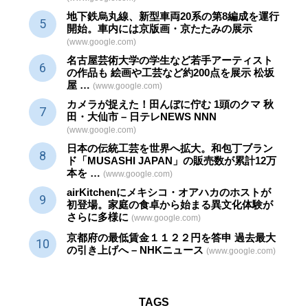
地下鉄烏丸線、新型車両20系の第8編成を運行
開始。車内には京版画・京たたみの展示
(www.google.com)
名古屋芸術大学の学生など若手アーティスト
の作品も 絵画や
工芸
など約200点を展示 松坂
屋 …
(www.google.com)
カメラが捉えた！田んぼに佇む 1頭のクマ 秋
田・大仙市 – 日テレNEWS NNN
(www.google.com)
日本の伝統
工芸
を世界へ拡大。和包丁ブラン
ド「MUSASHI JAPAN」の販売数が累計12万
本を …
(www.google.com)
airKitchenにメキシコ・オアハカのホストが
初登場。家庭の食卓から始まる異文化体験が
さらに多様に
(www.google.com)
京都府の最低賃金１１２２円を答申 過去最大
の引き上げへ – NHKニュース
(www.google.com)
TAGS