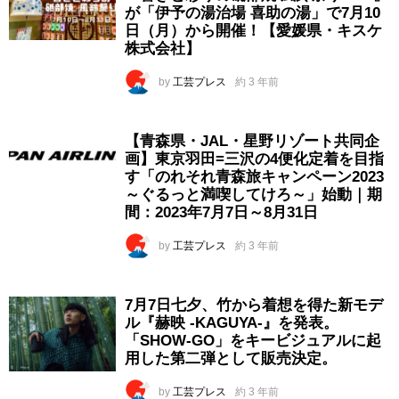
が「伊予の湯治場 喜助の湯」で7月10
日（月）から開催！【愛媛県・キスケ
株式会社】
by
工芸プレス
約 3 年前
【青森県・JAL・星野リゾート共同企
画】東京羽田=三沢の4便化定着を目指
す「のれそれ青森旅キャンペーン2023
～ぐるっと満喫してけろ～」始動｜期
間：2023年7月7日～8月31日
by
工芸プレス
約 3 年前
7月7日七夕、竹から着想を得た新モデ
ル『赫映 -KAGUYA-』を発表。
「SHOW-GO」をキービジュアルに起
用した第二弾として販売決定。
by
工芸プレス
約 3 年前