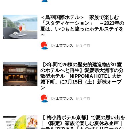
＜鳥羽国際ホテル＞ 家族で楽しむ
「スタディケーション」 ～2023年の
夏は、いつもと違ったホテルステイを
～
by
工芸プレス
約 3 年前
【3年間で26棟の歴史的建造物が31室
のホテルへと再生】愛媛県大洲市の分
散型ホテル「NIPPONIA HOTEL 大洲
城下町」に7月15日（土）新棟オープ
ン
by
工芸プレス
約 3 年前
【 梅小路ポテル京都】で夏の思い出を
｜《限定》家族で楽しむ夏休み企画｜