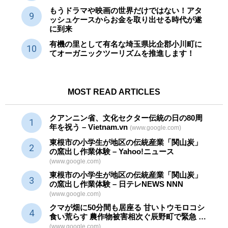
もうドラマや映画の世界だけではない！アタ
ッシュケースからお金を取り出せる時代が遂
に到来
有機の里として有名な埼玉県比企郡小川町に
てオーガニックツーリズムを推進します！
MOST READ ARTICLES
クアンニン省、文化セクター
伝統
の日の80周
年を祝う – Vietnam.vn
(www.google.com)
東根市の小学生が地区の
伝統産業
「関山炭」
の窯出し作業体験 – Yahoo!ニュース
(www.google.com)
東根市の小学生が地区の
伝統産業
「関山炭」
の窯出し作業体験 – 日テレNEWS NNN
(www.google.com)
クマが畑に50分間も居座る 甘いトウモロコシ
食い荒らす 農作物被害相次ぐ辰野町で緊急 …
(www.google.com)