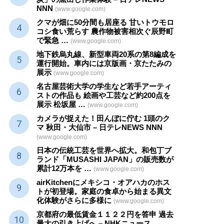
NNN
(www.google.com)
クマが畑に50分間も居座る 甘いトウモロ
コシ食い荒らす 農作物被害相次ぐ辰野町
で緊急 …
(www.google.com)
地下鉄烏丸線、新型車両20系の第8編成を
運行開始。車内には京版画・京たたみの
展示
(www.google.com)
名古屋芸術大学の学生など若手アーティ
ストの作品も 絵画や
工芸
など約200点を
展示 松坂屋 …
(www.google.com)
カメラが捉えた！田んぼに佇む 1頭のク
マ 秋田・大仙市 – 日テレNEWS NNN
(www.google.com)
日本の伝統
工芸
を世界へ拡大。和包丁ブ
ランド「MUSASHI JAPAN」の販売数が
累計12万本を …
(www.google.com)
airKitchenにメキシコ・オアハカのホス
トが初登場。家庭の食卓から始まる異文
化体験がさらに多様に
(www.google.com)
京都府の最低賃金１１２２円を答申 過去
最大の引き上げへ – NHKニュース