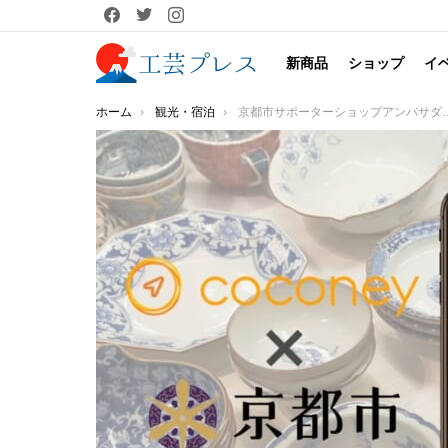
facebook
twitter
instagram
新商品
ショップ
イ
You are here:
ホーム
観光・宿泊
京都市サポーターショップアンバサダー企画第3弾 市認定の東京で京都を感じられる新スポットリストを発表