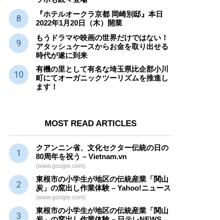
『ホテルオークラ京都 岡崎別邸』本日
2022年1月20日（木）開業
もうドラマや映画の世界だけではない！
アタッシュケースからお金を取り出せる
時代が遂に到来
有機の里として有名な埼玉県比企郡小川
町にてオーガニックツーリズムを推進し
ます！
MOST READ ARTICLES
クアンニン省、文化セクター
伝統
の日の
80周年を祝う – Vietnam.vn
(www.google.com)
東根市の小学生が地区の
伝統産業
「関山
炭」の窯出し作業体験 – Yahoo!ニュース
(www.google.com)
東根市の小学生が地区の
伝統産業
「関山
炭」の窯出し作業体験 – 日テレNEWS