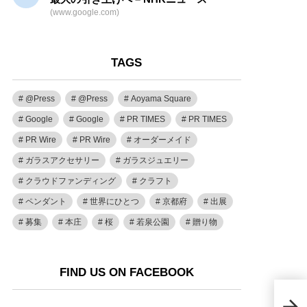
(www.google.com)
TAGS
@Press
@Press
Aoyama Square
Google
Google
PR TIMES
PR TIMES
PR Wire
PR Wire
オーダーメイド
ガラスアクセサリー
ガラスジュエリー
クラウドファンディング
クラフト
ペンダント
世界にひとつ
京都府
出展
募集
本庄
桜
若泉公園
贈り物
FIND US ON FACEBOOK
【大
はい