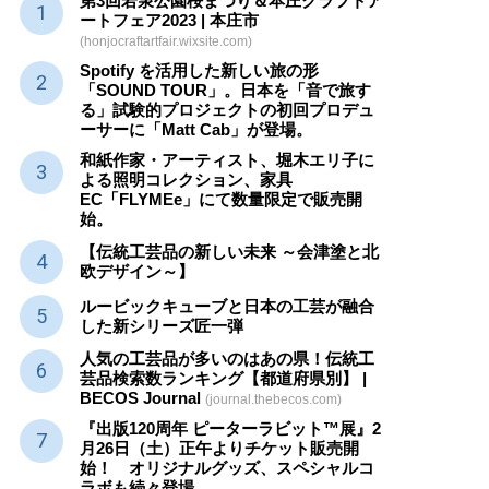
第3回若泉公園桜まつり＆本庄クラフトア
ートフェア2023 | 本庄市
(honjocraftartfair.wixsite.com)
Spotify を活用した新しい旅の形
「SOUND TOUR」。日本を「音で旅す
る」試験的プロジェクトの初回プロデュ
ーサーに「Matt Cab」が登場。
和紙作家・アーティスト、堀木エリ子に
よる照明コレクション、家具
EC「FLYMEe」にて数量限定で販売開
始。
【伝統工芸品の新しい未来 ～会津塗と北
欧デザイン～】
ルービックキューブと日本の工芸が融合
した新シリーズ匠一弾
人気の工芸品が多いのはあの県！伝統工
芸品検索数ランキング【都道府県別】 |
BECOS Journal
(journal.thebecos.com)
『出版120周年 ピーターラビット™展』2
月26日（土）正午よりチケット販売開
始！ オリジナルグッズ、スペシャルコ
ラボも続々登場