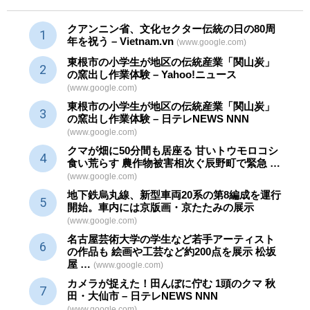
クアンニン省、文化セクター
伝統
の日の80周
年を祝う – Vietnam.vn
(www.google.com)
東根市の小学生が地区の
伝統産業
「関山炭」
の窯出し作業体験 – Yahoo!ニュース
(www.google.com)
東根市の小学生が地区の
伝統産業
「関山炭」
の窯出し作業体験 – 日テレNEWS NNN
(www.google.com)
クマが畑に50分間も居座る 甘いトウモロコシ
食い荒らす 農作物被害相次ぐ辰野町で緊急 …
(www.google.com)
地下鉄烏丸線、新型車両20系の第8編成を運行
開始。車内には京版画・京たたみの展示
(www.google.com)
名古屋芸術大学の学生など若手アーティスト
の作品も 絵画や
工芸
など約200点を展示 松坂
屋 …
(www.google.com)
カメラが捉えた！田んぼに佇む 1頭のクマ 秋
田・大仙市 – 日テレNEWS NNN
(www.google.com)