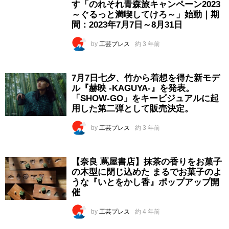
す「のれそれ青森旅キャンペーン2023
～ぐるっと満喫してけろ～」始動｜期
間：2023年7月7日～8月31日
by
工芸プレス
約 3 年前
7月7日七夕、竹から着想を得た新モデ
ル『赫映 -KAGUYA-』を発表。
「SHOW-GO」をキービジュアルに起
用した第二弾として販売決定。
by
工芸プレス
約 3 年前
【奈良 蔦屋書店】抹茶の香りをお菓子
の木型に閉じ込めた まるでお菓子のよ
うな『いとをかし香』ポップアップ開
催
by
工芸プレス
約 4 年前