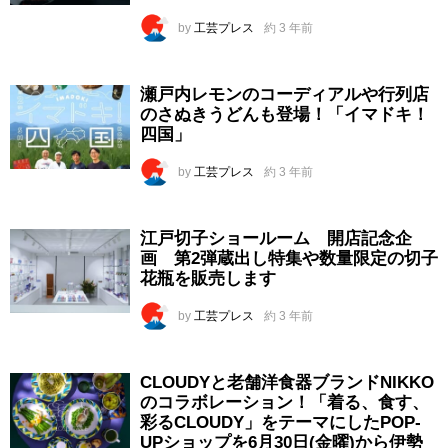
by
工芸プレス
約 3 年前
瀬戸内レモンのコーディアルや行列店
のさぬきうどんも登場！「イマドキ！
四国」
by
工芸プレス
約 3 年前
江戸切子ショールーム 開店記念企
画 第2弾蔵出し特集や数量限定の切子
花瓶を販売します
by
工芸プレス
約 3 年前
CLOUDYと老舗洋食器ブランドNIKKO
のコラボレーション！「着る、食す、
彩るCLOUDY」をテーマにしたPOP-
UPショップを6月30日(金曜)から伊勢