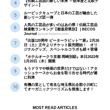
【伝統工芸品の新しい未来 ～会津塗と北欧デ
ザイン～】
ルービックキューブと日本の工芸が融合した
新シリーズ匠一弾
人気の工芸品が多いのはあの県！伝統工芸品
検索数ランキング【都道府県別】 | BECOS
Journal
(journal.thebecos.com)
『出版120周年 ピーターラビット™展』2月26
日（土）正午よりチケット販売開始！ オリ
ジナルグッズ、スペシャルコラボも続々登場
『ホテルオークラ京都 岡崎別邸』本日2022年
1月20日（木）開業
もうドラマや映画の世界だけではない！アタ
ッシュケースからお金を取り出せる時代が遂
に到来
有機の里として有名な埼玉県比企郡小川町に
てオーガニックツーリズムを推進します！
MOST READ ARTICLES