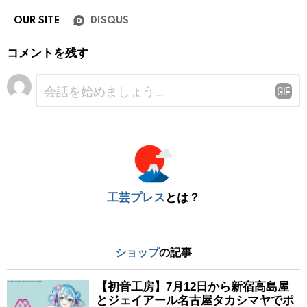
OUR SITE
DISQUS
コメントを残す
コ
メ
ン
ト
※
工芸プレス
とは？
ショップ
の記事
【初音工房】7月12日から新宿高島屋
とジェイアール名古屋タカシマヤでポ