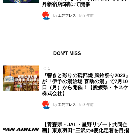
丹新宿店5階にて開催
by
工芸プレス
約 3 年前
DON'T MISS
1
『響きと彩りの砥部焼 風鈴祭り2023』
が「伊予の湯治場 喜助の湯」で7月10
日（月）から開催！【愛媛県・キスケ
株式会社】
by
工芸プレス
約 3 年前
【青森県・JAL・星野リゾート共同企
画】東京羽田=三沢の4便化定着を目指