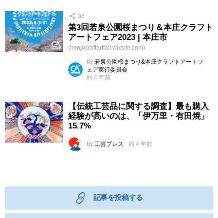
36
第3回若泉公園桜まつり＆本庄クラフト
アートフェア2023 | 本庄市
(honjocraftartfair.wixsite.com)
by
若泉公園桜まつり&本庄クラフトアートフ
ェア実行委員会
約 4 年前
【伝統工芸品に関する調査】最も購入
経験が高いのは、「伊万里・有田焼」
15.7%
by
工芸プレス
約 4 年前
記事を投稿する