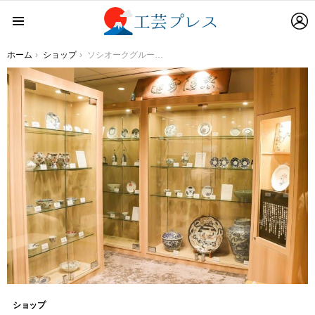
L
Menu
You are here:
ホーム
ショップ
ソシオークグループ「伊万里やきショールーム」オープンのお知らせ
ショップ