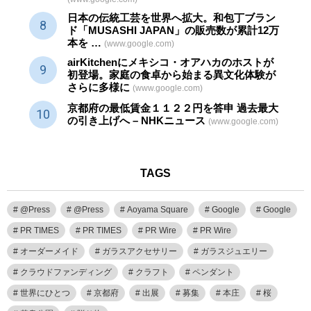
日本の伝統
工芸
を世界へ拡大。和包丁ブラン
ド「MUSASHI JAPAN」の販売数が累計12万
本を …
(www.google.com)
airKitchenにメキシコ・オアハカのホストが
初登場。家庭の食卓から始まる異文化体験が
さらに多様に
(www.google.com)
京都府の最低賃金１１２２円を答申 過去最大
の引き上げへ – NHKニュース
(www.google.com)
TAGS
@Press
@Press
Aoyama Square
Google
Google
PR TIMES
PR TIMES
PR Wire
PR Wire
オーダーメイド
ガラスアクセサリー
ガラスジュエリー
クラウドファンディング
クラフト
ペンダント
世界にひとつ
京都府
出展
募集
本庄
桜