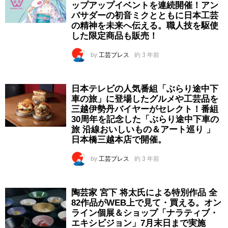
ップアップイベントを連続開催！アン
バサダーの初音ミクとともに日本工芸
の精神を未来へ伝える。職人技を駆使
した限定商品も販売！
by
工芸プレス
約 3 年前
日本テレビの人気番組「ぶらり途中下
車の旅」に登場したグルメや工芸品を
三越伊勢丹バイヤーがセレクト！番組
30周年を記念した「ぶらり途中下車の
旅 沿線おいしいもの＆アート巡り 」
日本橋三越本店で開催。
by
工芸プレス
約 3 年前
陶芸家 宮下 将太氏による特別作品 全
82作品がWEB上で見て・買える。オン
ライン個展＆ショップ「ナラティブ・
エキシビジョン」7月末日まで実施