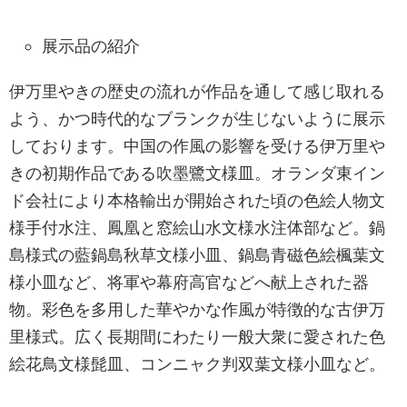
展示品の紹介
伊万里やきの歴史の流れが作品を通して感じ取れる
よう、かつ時代的なブランクが生じないように展示
しております。中国の作風の影響を受ける伊万里や
きの初期作品である吹墨鷺文様皿。オランダ東イン
ド会社により本格輸出が開始された頃の色絵人物文
様手付水注、鳳凰と窓絵山水文様水注体部など。鍋
島様式の藍鍋島秋草文様小皿、鍋島青磁色絵楓葉文
様小皿など、将軍や幕府高官などへ献上された器
物。彩色を多用した華やかな作風が特徴的な古伊万
里様式。広く長期間にわたり一般大衆に愛された色
絵花鳥文様髭皿、コンニャク判双葉文様小皿など。