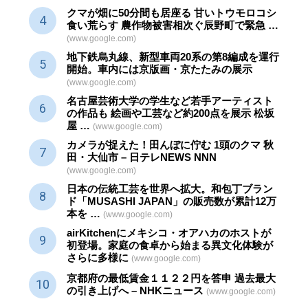
クマが畑に50分間も居座る 甘いトウモロコシ
食い荒らす 農作物被害相次ぐ辰野町で緊急 …
(www.google.com)
地下鉄烏丸線、新型車両20系の第8編成を運行
開始。車内には京版画・京たたみの展示
(www.google.com)
名古屋芸術大学の学生など若手アーティスト
の作品も 絵画や
工芸
など約200点を展示 松坂
屋 …
(www.google.com)
カメラが捉えた！田んぼに佇む 1頭のクマ 秋
田・大仙市 – 日テレNEWS NNN
(www.google.com)
日本の伝統
工芸
を世界へ拡大。和包丁ブラン
ド「MUSASHI JAPAN」の販売数が累計12万
本を …
(www.google.com)
airKitchenにメキシコ・オアハカのホストが
初登場。家庭の食卓から始まる異文化体験が
さらに多様に
(www.google.com)
京都府の最低賃金１１２２円を答申 過去最大
の引き上げへ – NHKニュース
(www.google.com)