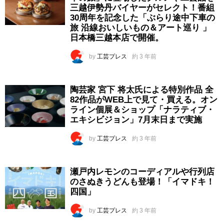
三越伊勢丹バイヤーがセレクト！番組
30周年を記念した「ぶらり途中下車の
旅 沿線おいしいもの＆アート巡り 」
日本橋三越本店で開催。
by
工芸プレス
約 3 年前
陶芸家 宮下 将太氏による特別作品 全
82作品がWEB上で見て・買える。オン
ライン個展＆ショップ「ナラティブ・
エキシビジョン」7月末日まで実施
by
工芸プレス
約 3 年前
瀬戸内レモンのコーディアルや行列店
のさぬきうどんも登場！「イマドキ！
四国」
by
工芸プレス
約 3 年前