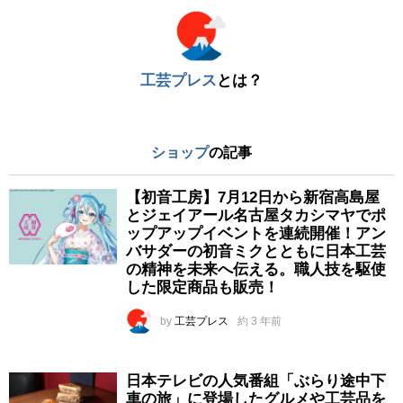
工芸プレス
とは？
ショップ
の記事
【初音工房】7月12日から新宿高島屋
とジェイアール名古屋タカシマヤでポ
ップアップイベントを連続開催！アン
バサダーの初音ミクとともに日本工芸
の精神を未来へ伝える。職人技を駆使
した限定商品も販売！
by
工芸プレス
約 3 年前
日本テレビの人気番組「ぶらり途中下
車の旅」に登場したグルメや工芸品を