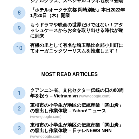
ジナルグッズ、スペシャルコラボも続々登場
『ホテルオークラ京都 岡崎別邸』本日2022年
1月20日（木）開業
もうドラマや映画の世界だけではない！アタ
ッシュケースからお金を取り出せる時代が遂
に到来
有機の里として有名な埼玉県比企郡小川町に
てオーガニックツーリズムを推進します！
MOST READ ARTICLES
クアンニン省、文化セクター
伝統
の日の80周
年を祝う – Vietnam.vn
(www.google.com)
東根市の小学生が地区の
伝統産業
「関山炭」
の窯出し作業体験 – Yahoo!ニュース
(www.google.com)
東根市の小学生が地区の
伝統産業
「関山炭」
の窯出し作業体験 – 日テレNEWS NNN
(www.google.com)