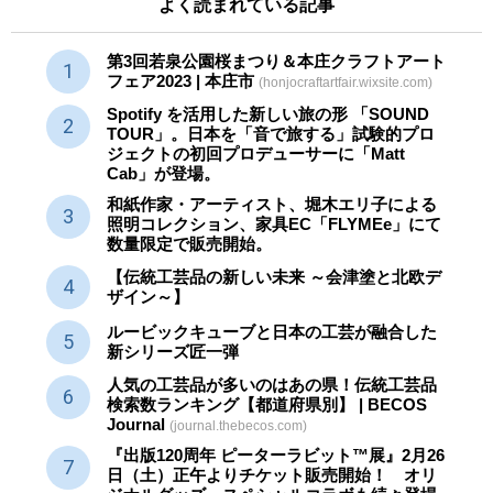
よく読まれている記事
第3回若泉公園桜まつり＆本庄クラフトアート
フェア2023 | 本庄市
(honjocraftartfair.wixsite.com)
Spotify を活用した新しい旅の形 「SOUND
TOUR」。日本を「音で旅する」試験的プロ
ジェクトの初回プロデューサーに「Matt
Cab」が登場。
和紙作家・アーティスト、堀木エリ子による
照明コレクション、家具EC「FLYMEe」にて
数量限定で販売開始。
【伝統工芸品の新しい未来 ～会津塗と北欧デ
ザイン～】
ルービックキューブと日本の工芸が融合した
新シリーズ匠一弾
人気の工芸品が多いのはあの県！伝統工芸品
検索数ランキング【都道府県別】 | BECOS
Journal
(journal.thebecos.com)
『出版120周年 ピーターラビット™展』2月26
日（土）正午よりチケット販売開始！ オリ