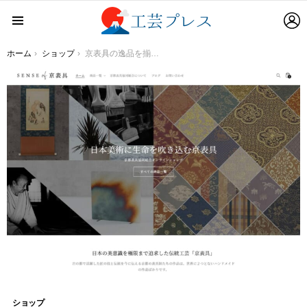
L
Menu
You are here:
ホーム
ショップ
京表具の逸品を揃えたオンラインショップ【SENSE of 京表具】が完成！ 2022年2月28日に公開
ショップ