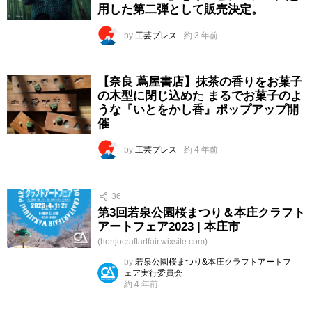
用した第二弾として販売決定。
by
工芸プレス
約 3 年前
【奈良 蔦屋書店】抹茶の香りをお菓子
の木型に閉じ込めた まるでお菓子のよ
うな『いとをかし香』ポップアップ開
催
by
工芸プレス
約 4 年前
36
第3回若泉公園桜まつり＆本庄クラフト
アートフェア2023 | 本庄市
(honjocraftartfair.wixsite.com)
by
若泉公園桜まつり&本庄クラフトアートフ
ェア実行委員会
約 4 年前