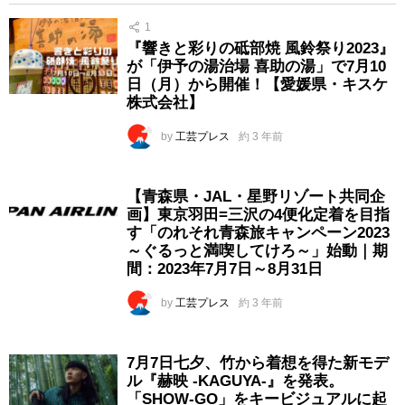
1
『響きと彩りの砥部焼 風鈴祭り2023』
が「伊予の湯治場 喜助の湯」で7月10
日（月）から開催！【愛媛県・キスケ
株式会社】
by
工芸プレス
約 3 年前
【青森県・JAL・星野リゾート共同企
画】東京羽田=三沢の4便化定着を目指
す「のれそれ青森旅キャンペーン2023
～ぐるっと満喫してけろ～」始動｜期
間：2023年7月7日～8月31日
by
工芸プレス
約 3 年前
7月7日七夕、竹から着想を得た新モデ
ル『赫映 -KAGUYA-』を発表。
「SHOW-GO」をキービジュアルに起