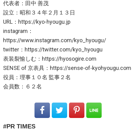
代表者：田中 善茂
設立：昭和３４年２月１３日
URL：https://kyo-hyougu.jp
instagram：
https://www.instagram.com/kyo_hyougu/
twitter：https://twitter.com/kyo_hyougu
表装裂愉しむ：https://hyosogire.com
SENSE of 京表具：https://sense-of-kyohyougu.com
役員：理事１０名 監事２名
会員数：６２名
PR TIMES