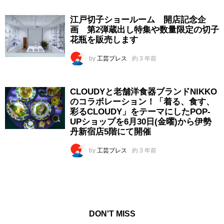
江戸切子ショールーム 開店記念企
画 第2弾蔵出し特集や数量限定の切子
花瓶を販売します
by
工芸プレス
約 3 年前
CLOUDYと老舗洋食器ブランドNIKKO
のコラボレーション！「着る、食す、
彩るCLOUDY」をテーマにしたPOP-
UPショップを6月30日(金曜)から伊勢
丹新宿店5階にて開催
by
工芸プレス
約 3 年前
DON'T MISS