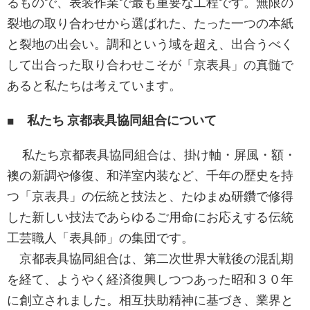
るもので、表装作業で最も重要な工程です。無限の
裂地の取り合わせから選ばれた、たった一つの本紙
と裂地の出会い。調和という域を超え、出合うべく
して出合った取り合わせこそが「京表具」の真髄で
あると私たちは考えています。
■ 私たち 京都表具協同組合について
私たち京都表具協同組合は、掛け軸・屏風・額・
襖の新調や修復、和洋室内装など、千年の歴史を持
つ「京表具」の伝統と技法と、たゆまぬ研鑽で修得
した新しい技法であらゆるご用命にお応えする伝統
工芸職人「表具師」の集団です。
京都表具協同組合は、第二次世界大戦後の混乱期
を経て、ようやく経済復興しつつあった昭和３０年
に創立されました。相互扶助精神に基づき、業界と