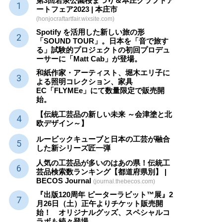
第3回若泉公園桜まつり＆本庄クラフトア
ートフェア2023 | 本庄市
(honjocraftartfair.wixsite.com)
Spotify を活用した新しい旅の形
「SOUND TOUR」。日本を「音で旅す
る」試験的プロジェクトの初回プロデュ
ーサーに「Matt Cab」が登場。
和紙作家・アーティスト、堀木エリ子に
よる照明コレクション、家具
EC「FLYMEe」にて数量限定で販売開
始。
【伝統工芸品の新しい未来 ～会津塗と北
欧デザイン～】
ルービックキューブと日本の工芸が融合
した新シリーズ匠一弾
人気の工芸品が多いのはあの県！伝統工
芸品検索数ランキング【都道府県別】 |
BECOS Journal
(journal.thebecos.com)
『出版120周年 ピーターラビット™展』2
月26日（土）正午よりチケット販売開
始！ オリジナルグッズ、スペシャルコ
ラボも続々登場