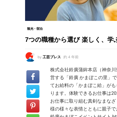
観光・宿泊
7つの職種から選び 楽しく、
by
工芸プレス
約 4 年前
株式会社鈴廣蒲鉾本店（神奈川
営する「鈴廣 かまぼこの里」で
てお給料の「かまぼこ給」がも
ります。体験できるお仕事は20
お仕事に取り組む真剣なまなざ
様の様々な表情とともに親子で
鈴廣かまぼこイベントサイト https://k