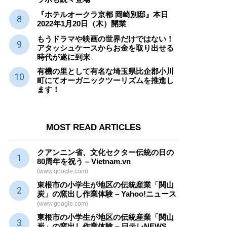
『ホテルオークラ京都 岡崎別邸』本日
2022年1月20日（木）開業
もうドラマや映画の世界だけではない！
アタッシュケースからお金を取り出せる
時代が遂に到来
有機の里として有名な埼玉県比企郡小川
町にてオーガニックツーリズムを推進し
ます！
MOST READ ARTICLES
クアンニン省、文化セクター
伝統
の日の
80周年を祝う – Vietnam.vn
(www.google.com)
東根市の小学生が地区の
伝統産業
「関山
炭」の窯出し作業体験 – Yahoo!ニュース
(www.google.com)
東根市の小学生が地区の
伝統産業
「関山
炭」の窯出し作業体験 – 日テレNEWS