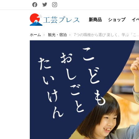
facebook
twitter
instagram
新商品
ショップ
イ
You are here:
ホーム
観光・宿泊
7つの職種から選び 楽しく、学ぶ「こどもおしごとたいけん」