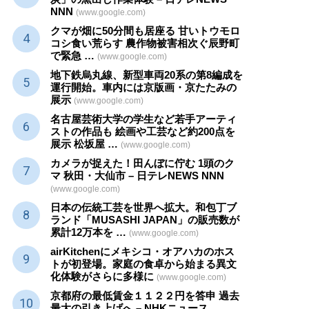
NNN
(www.google.com)
クマが畑に50分間も居座る 甘いトウモロ
コシ食い荒らす 農作物被害相次ぐ辰野町
で緊急 …
(www.google.com)
地下鉄烏丸線、新型車両20系の第8編成を
運行開始。車内には京版画・京たたみの
展示
(www.google.com)
名古屋芸術大学の学生など若手アーティ
ストの作品も 絵画や
工芸
など約200点を
展示 松坂屋 …
(www.google.com)
カメラが捉えた！田んぼに佇む 1頭のク
マ 秋田・大仙市 – 日テレNEWS NNN
(www.google.com)
日本の伝統
工芸
を世界へ拡大。和包丁ブ
ランド「MUSASHI JAPAN」の販売数が
累計12万本を …
(www.google.com)
airKitchenにメキシコ・オアハカのホス
トが初登場。家庭の食卓から始まる異文
化体験がさらに多様に
(www.google.com)
京都府の最低賃金１１２２円を答申 過去
最大の引き上げへ – NHKニュース