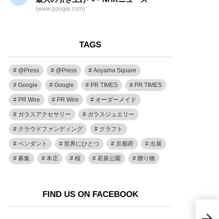
(www.google.com)
TAGS
@Press
@Press
Aoyama Square
Google
Google
PR TIMES
PR TIMES
PR Wire
PR Wire
オーダーメイド
ガラスアクセサリー
ガラスジュエリー
クラウドファンディング
クラフト
ペンダント
世界にひとつ
京都府
出展
募集
本庄
桜
若泉公園
贈り物
FIND US ON FACEBOOK
『出
月2