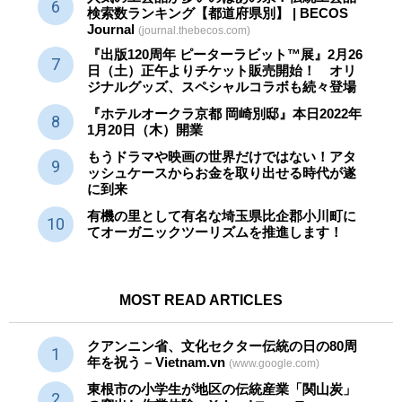
検索数ランキング【都道府県別】 | BECOS
Journal
(journal.thebecos.com)
『出版120周年 ピーターラビット™展』2月26
日（土）正午よりチケット販売開始！ オリ
ジナルグッズ、スペシャルコラボも続々登場
『ホテルオークラ京都 岡崎別邸』本日2022年
1月20日（木）開業
もうドラマや映画の世界だけではない！アタ
ッシュケースからお金を取り出せる時代が遂
に到来
有機の里として有名な埼玉県比企郡小川町に
てオーガニックツーリズムを推進します！
MOST READ ARTICLES
クアンニン省、文化セクター
伝統
の日の80周
年を祝う – Vietnam.vn
(www.google.com)
東根市の小学生が地区の
伝統産業
「関山炭」