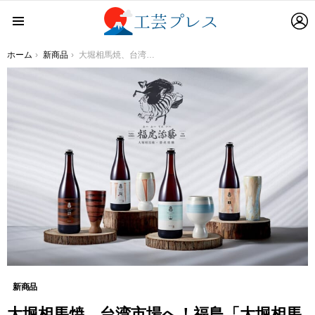
L
Menu
You are here:
ホーム
新商品
大堀相馬焼、台湾市場へ！福島「大堀相馬焼」と台湾「臺虎精釀(タイフーブルーイング) 」の共同開発プロジェクト「福虎添藝(フーフーテンイー) 」がビールタンブラーとコラボレーションビールをリリース
新商品
大堀相馬焼、台湾市場へ！福島「大堀相馬