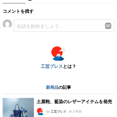
コメントを残す
コ
メ
ン
ト
※
工芸プレス
とは？
新商品
の記事
土屋鞄、藍染のレザーアイテムを発売
by
工芸プレス
約 3 年前