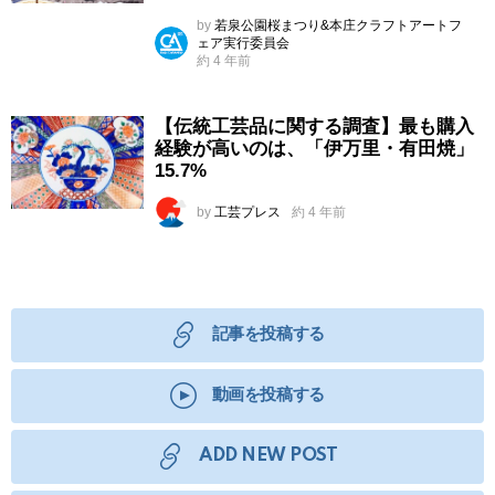
by
若泉公園桜まつり&本庄クラフトアートフ
ェア実行委員会
約 4 年前
【伝統工芸品に関する調査】最も購入
経験が高いのは、「伊万里・有田焼」
15.7%
by
工芸プレス
約 4 年前
記事を投稿する
動画を投稿する
ADD NEW POST