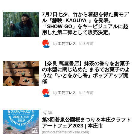
7月7日七夕、竹から着想を得た新モデ
ル『赫映 -KAGUYA-』を発表。
「SHOW-GO」をキービジュアルに起
用した第二弾として販売決定。
by
工芸プレス
約 3 年前
【奈良 蔦屋書店】抹茶の香りをお菓子
の木型に閉じ込めた まるでお菓子のよ
うな『いとをかし香』ポップアップ開
催
by
工芸プレス
約 4 年前
36
第3回若泉公園桜まつり＆本庄クラフト
アートフェア2023 | 本庄市
(honjocraftartfair.wixsite.com)