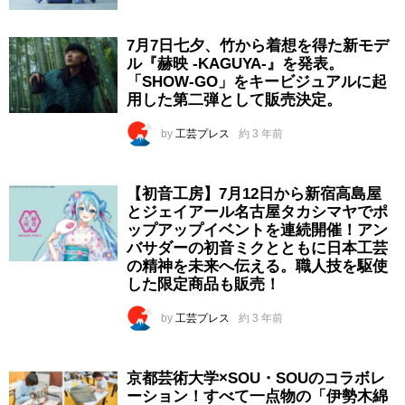
7月7日七夕、竹から着想を得た新モデ
ル『赫映 -KAGUYA-』を発表。
「SHOW-GO」をキービジュアルに起
用した第二弾として販売決定。
by
工芸プレス
約 3 年前
【初音工房】7月12日から新宿高島屋
とジェイアール名古屋タカシマヤでポ
ップアップイベントを連続開催！アン
バサダーの初音ミクとともに日本工芸
の精神を未来へ伝える。職人技を駆使
した限定商品も販売！
by
工芸プレス
約 3 年前
京都芸術大学×SOU・SOUのコラボレ
ーション！すべて一点物の「伊勢木綿