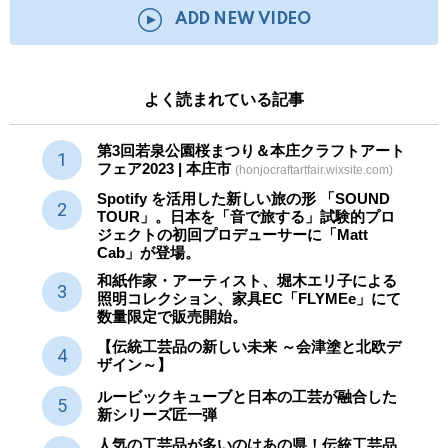
ADD NEW VIDEO
よく読まれている記事
第3回若泉公園桜まつり＆本庄クラフトアート
フェア2023 | 本庄市
(honjocraftartfair.wixsite.com)
Spotify を活用した新しい旅の形 「SOUND
TOUR」。日本を「音で旅する」試験的プロ
ジェクトの初回プロデューサーに「Matt
Cab」が登場。
和紙作家・アーティスト、堀木エリ子による
照明コレクション、家具EC「FLYMEe」にて
数量限定で販売開始。
【伝統工芸品の新しい未来 ～会津塗と北欧デ
ザイン～】
ルービックキューブと日本の工芸が融合した
新シリーズ匠一弾
人気の工芸品が多いのはあの県！伝統工芸品