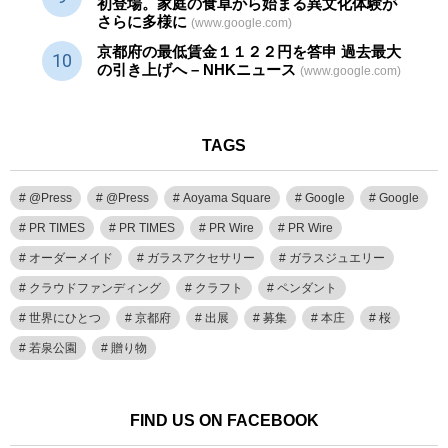
初登場。家庭の食卓から始まる異文化体験が
さらに多様に
(www.google.com)
京都府の最低賃金１１２２円を答申 過去最大
の引き上げへ – NHKニュース
(www.google.com)
TAGS
@Press
@Press
Aoyama Square
Google
Google
PR TIMES
PR TIMES
PR Wire
PR Wire
オーダーメイド
ガラスアクセサリー
ガラスジュエリー
クラウドファンディング
クラフト
ペンダント
世界にひとつ
京都府
出展
募集
本庄
桜
若泉公園
贈り物
FIND US ON FACEBOOK