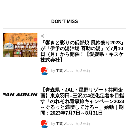
DON'T MISS
1
『響きと彩りの砥部焼 風鈴祭り2023』
が「伊予の湯治場 喜助の湯」で7月10
日（月）から開催！【愛媛県・キスケ
株式会社】
by
工芸プレス
約 3 年前
【青森県・JAL・星野リゾート共同企
画】東京羽田=三沢の4便化定着を目指
す「のれそれ青森旅キャンペーン2023
～ぐるっと満喫してけろ～」始動｜期
間：2023年7月7日～8月31日
by
工芸プレス
約 3 年前