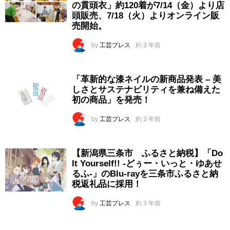
の貫頭衣」約120着が7/14（金）より店
頭販売、7/18（火）よりオンライン販
売開始。
by
工芸プレス
約 3 年前
「革新的な漆ネイルの新商品発表 – 美
しさとサステナビリティを兼ね備えた
初の商品」を発売！
by
工芸プレス
約 3 年前
【新潟県三条市 ふるさと納税】「Do
It Yourself!! -どぅー・いっと・ゆあせ
るふ-」のBlu-rayを三条市ふるさと納
税返礼品に採用！
by
工芸プレス
約 3 年前