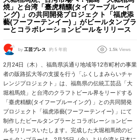
焼」と台湾「臺虎精釀(タイフーブルーイ
ング) 」の共同開発プロジェクト「福虎添
藝(フーフーテンイー) 」がビールタンブラ
ーとコラボレーションビールをリリース
by
工芸プレス
約 5 年前
1.5k
Views
2月24日（木）、福島県浜通り地域等12市町村の事業
者の販路拡大等の支援を行う「ふくしまみらいチャ
レンジプロジェクト」は、福島県の伝統工芸品「大
堀相馬焼」と台湾のクラフトビール界をリードする
「臺虎精釀(タイフーブルーイング) 」との共同開発
プロジェクト「福虎添藝(フーフーテンイー) 」にて
制作したビールタンブラーとコラボレーションビー
ルをリリースいたします。完成した大堀相馬焼のビ
ールタンブラーは、2月25日（金）より台湾と日本に