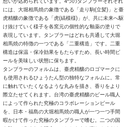
想いが込められています。4つのタンブラーそれぞれ
には、大堀相馬焼の象徴である「走り駒(立髪)」と臺
虎精釀の象徴である「虎(縞模様)」が、共に未来へ駆
け抜けていく様子を各窯元の個性的な釉薬の塗りで
表現しています。タンブラーはどれも共通して大堀
相馬焼の特徴の一つである「二重構造」です。二重
構造は保温・保冷効果をもたらすため、長い時間ビ
ールを美味しい状態に保ちます。
タンブラーのフォルムは、臺虎精釀のロゴマークに
も使用されるひょうたん型の独特なフォルムに。常
に触れていたくなるような丸みを描き、香りをより
際立たせてくれます。台湾の臺虎精釀のビール職人
によって作られた究極のコラボレーションビール
を、日本・福島の大堀相馬焼の職人が一つ一つ手間
暇かけて作った究極のタンブラーで嗜む。二つの国