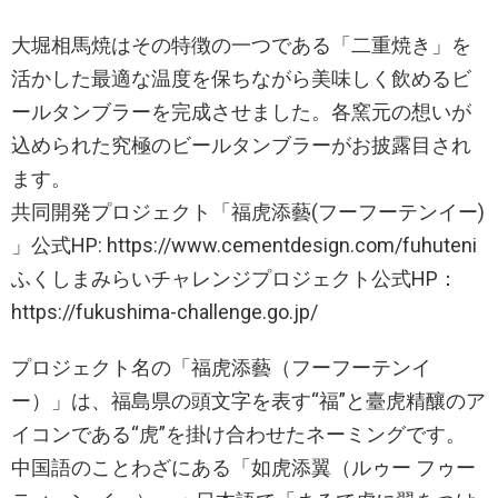
大堀相馬焼はその特徴の一つである「二重焼き」を
活かした最適な温度を保ちながら美味しく飲めるビ
ールタンブラーを完成させました。各窯元の想いが
込められた究極のビールタンブラーがお披露目され
ます。
共同開発プロジェクト「福虎添藝(フーフーテンイー)
」公式HP: https://www.cementdesign.com/fuhuteni
ふくしまみらいチャレンジプロジェクト公式HP：
https://fukushima-challenge.go.jp/
プロジェクト名の「福虎添藝（フーフーテンイ
ー）」は、福島県の頭文字を表す“福”と臺虎精釀のア
イコンである“虎”を掛け合わせたネーミングです。
中国語のことわざにある「如虎添翼（ルゥー フゥー