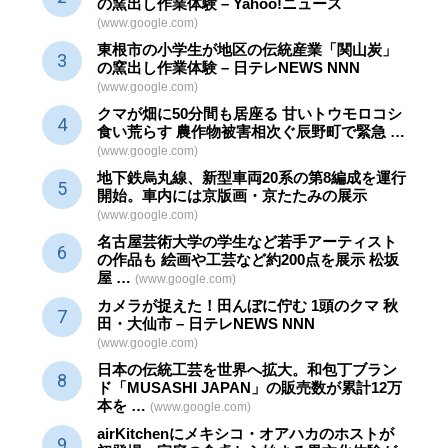
の窯出し作業体験 – Yahoo!ニュース
(www.google.com)
東根市の小学生が地区の
伝統産業
「関山炭」
の窯出し作業体験 – 日テレNEWS NNN
(www.google.com)
クマが畑に50分間も居座る 甘いトウモロコシ
食い荒らす 農作物被害相次ぐ辰野町で緊急 …
(www.google.com)
地下鉄烏丸線、新型車両20系の第8編成を運行
開始。車内には京版画・京たたみの展示
(www.google.com)
名古屋芸術大学の学生など若手アーティスト
の作品も 絵画や
工芸
など約200点を展示 松坂
屋 …
(www.google.com)
カメラが捉えた！田んぼに佇む 1頭のクマ 秋
田・大仙市 – 日テレNEWS NNN
(www.google.com)
日本の伝統
工芸
を世界へ拡大。和包丁ブラン
ド「MUSASHI JAPAN」の販売数が累計12万
本を …
(www.google.com)
airKitchenにメキシコ・オアハカのホストが