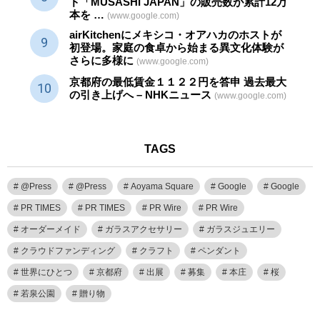
ド「MUSASHI JAPAN」の販売数が累計12万
本を …
(www.google.com)
airKitchenにメキシコ・オアハカのホストが
初登場。家庭の食卓から始まる異文化体験が
さらに多様に
(www.google.com)
京都府の最低賃金１１２２円を答申 過去最大
の引き上げへ – NHKニュース
(www.google.com)
TAGS
@Press
@Press
Aoyama Square
Google
Google
PR TIMES
PR TIMES
PR Wire
PR Wire
オーダーメイド
ガラスアクセサリー
ガラスジュエリー
クラウドファンディング
クラフト
ペンダント
世界にひとつ
京都府
出展
募集
本庄
桜
若泉公園
贈り物