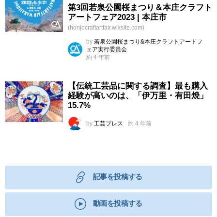
第3回若泉公園桜まつり＆本庄クラフト
アートフェア2023 | 本庄市
(honjocraftartfair.wixsite.com)
by
若泉公園桜まつり&本庄クラフトアートフ
ェア実行委員会
約 4 年前
【伝統工芸品に関する調査】最も購入
経験が高いのは、「伊万里・有田焼」
15.7%
by
工芸プレス
約 4 年前
記事を投稿する
動画を投稿する