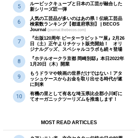
ルービックキューブと日本の工芸が融合した
新シリーズ匠一弾
人気の工芸品が多いのはあの県！伝統工芸品
検索数ランキング【都道府県別】 | BECOS
Journal
(journal.thebecos.com)
『出版120周年 ピーターラビット™展』2月26
日（土）正午よりチケット販売開始！ オリ
ジナルグッズ、スペシャルコラボも続々登場
『ホテルオークラ京都 岡崎別邸』本日2022年
1月20日（木）開業
もうドラマや映画の世界だけではない！アタ
ッシュケースからお金を取り出せる時代が遂
に到来
有機の里として有名な埼玉県比企郡小川町に
てオーガニックツーリズムを推進します！
MOST READ ARTICLES