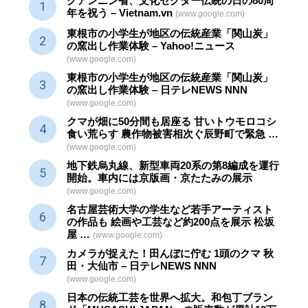
クアンニン省、文化セクター
伝統
の日の80周
年を祝う – Vietnam.vn
(www.google.com)
東根市の小学生が地区の
伝統産業
「関山炭」
の窯出し作業体験 – Yahoo!ニュース
(www.google.com)
東根市の小学生が地区の
伝統産業
「関山炭」
の窯出し作業体験 – 日テレNEWS NNN
(www.google.com)
クマが畑に50分間も居座る 甘いトウモロコシ
食い荒らす 農作物被害相次ぐ辰野町で緊急 …
(www.google.com)
地下鉄烏丸線、新型車両20系の第8編成を運行
開始。車内には京版画・京たたみの展示
(www.google.com)
名古屋芸術大学の学生など若手アーティスト
の作品も 絵画や
工芸
など約200点を展示 松坂
屋 …
(www.google.com)
カメラが捉えた！田んぼに佇む 1頭のクマ 秋
田・大仙市 – 日テレNEWS NNN
(www.google.com)
日本の伝統
工芸
を世界へ拡大。和包丁ブラン