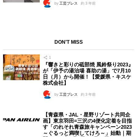
by
工芸プレス
約 3 年前
DON'T MISS
1
『響きと彩りの砥部焼 風鈴祭り2023』
が「伊予の湯治場 喜助の湯」で7月10
日（月）から開催！【愛媛県・キスケ
株式会社】
by
工芸プレス
約 3 年前
【青森県・JAL・星野リゾート共同企
画】東京羽田=三沢の4便化定着を目指
す「のれそれ青森旅キャンペーン2023
～ぐるっと満喫してけろ～」始動｜期