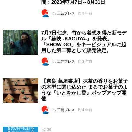
間：2023年7月7日～8月31日
by
工芸プレス
約 3 年前
7月7日七夕、竹から着想を得た新モデ
ル『赫映 -KAGUYA-』を発表。
「SHOW-GO」をキービジュアルに起
用した第二弾として販売決定。
by
工芸プレス
約 3 年前
【奈良 蔦屋書店】抹茶の香りをお菓子
の木型に閉じ込めた まるでお菓子のよ
うな『いとをかし香』ポップアップ開
催
by
工芸プレス
約 4 年前
36