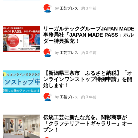
by
工芸プレス
約 3 年前
リーガルテックグループJAPAN MADE
事務局社「JAPAN MADE PASS」ホル
ダー特典拡充！
by
工芸プレス
約 3 年前
【新潟県三条市 ふるさと納税】「オ
ンラインワンストップ特例申請」を開
始します！
by
工芸プレス
約 3 年前
伝統工芸に新たな光を。関彰商事が
「クラフテリアートギャラリー」オー
プン！