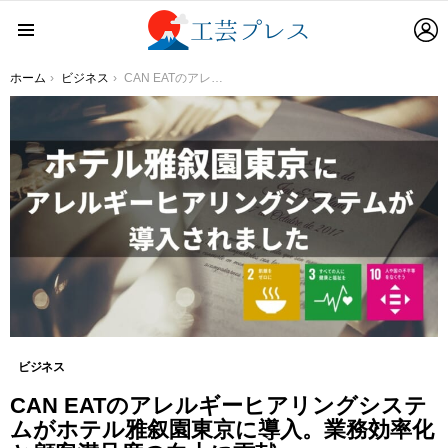
L
Menu
You are here:
ホーム
ビジネス
CAN EATのアレルギーヒアリングシステムがホテル雅叙園東京に導入。業務効率化と顧客満足度の向上に貢献
ビジネス
CAN EATのアレルギーヒアリングシステ
ムがホテル雅叙園東京に導入。業務効率化