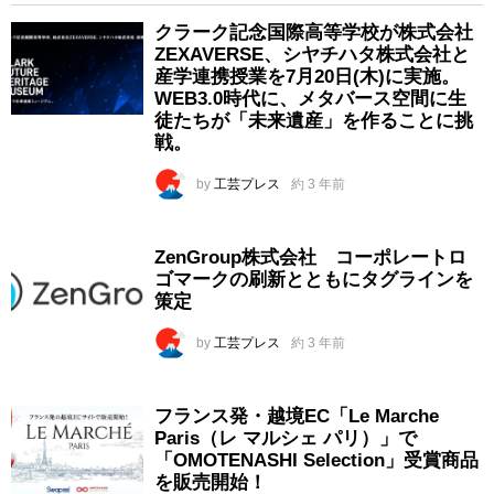
クラーク記念国際高等学校が株式会社
ZEXAVERSE、シヤチハタ株式会社と
産学連携授業を7月20日(木)に実施。
WEB3.0時代に、メタバース空間に生
徒たちが「未来遺産」を作ることに挑
戦。
by
工芸プレス
約 3 年前
ZenGroup株式会社 コーポレートロ
ゴマークの刷新とともにタグラインを
策定
by
工芸プレス
約 3 年前
フランス発・越境EC「Le Marche
Paris（レ マルシェ パリ）」で
「OMOTENASHI Selection」受賞商品
を販売開始！