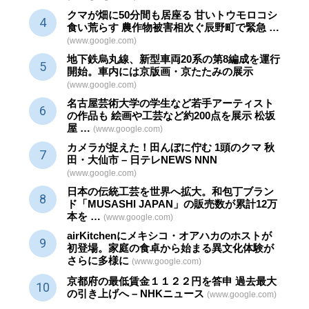
クマが畑に50分間も居座る 甘いトウモロコシ
食い荒らす 農作物被害相次ぐ辰野町で緊急 …
(www.google.com)
地下鉄烏丸線、新型車両20系の第8編成を運行
開始。車内には京版画・京たたみの展示
(www.google.com)
名古屋芸術大学の学生など若手アーティスト
の作品も 絵画や
工芸
など約200点を展示 松坂
屋 …
(www.google.com)
カメラが捉えた！田んぼに佇む 1頭のクマ 秋
田・大仙市 – 日テレNEWS NNN
(www.google.com)
日本の伝統
工芸
を世界へ拡大。和包丁ブラン
ド「MUSASHI JAPAN」の販売数が累計12万
本を …
(www.google.com)
airKitchenにメキシコ・オアハカのホストが
初登場。家庭の食卓から始まる異文化体験が
さらに多様に
(www.google.com)
京都府の最低賃金１１２２円を答申 過去最大
の引き上げへ – NHKニュース
(www.google.com)