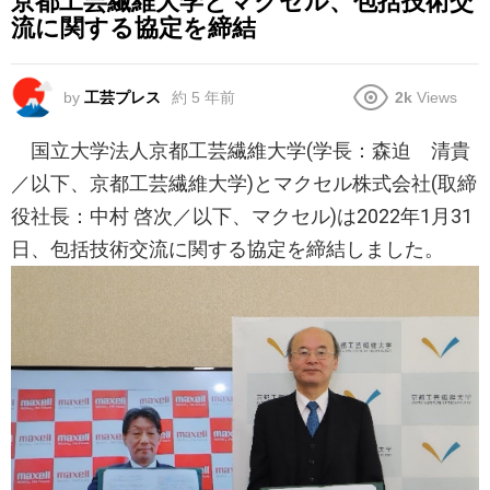
京都工芸繊維大学とマクセル、包括技術交
流に関する協定を締結
by
工芸プレス
約 5 年前
2k
Views
国立大学法人京都工芸繊維大学(学長：森迫 清貴
／以下、京都工芸繊維大学)とマクセル株式会社(取締
役社長：中村 啓次／以下、マクセル)は2022年1月31
日、包括技術交流に関する協定を締結しました。