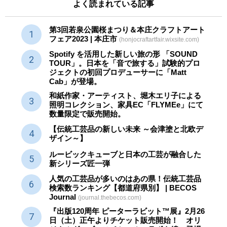
よく読まれている記事
第3回若泉公園桜まつり＆本庄クラフトアート
フェア2023 | 本庄市
(honjocraftartfair.wixsite.com)
Spotify を活用した新しい旅の形 「SOUND
TOUR」。日本を「音で旅する」試験的プロ
ジェクトの初回プロデューサーに「Matt
Cab」が登場。
和紙作家・アーティスト、堀木エリ子による
照明コレクション、家具EC「FLYMEe」にて
数量限定で販売開始。
【伝統工芸品の新しい未来 ～会津塗と北欧デ
ザイン～】
ルービックキューブと日本の工芸が融合した
新シリーズ匠一弾
人気の工芸品が多いのはあの県！伝統工芸品
検索数ランキング【都道府県別】 | BECOS
Journal
(journal.thebecos.com)
『出版120周年 ピーターラビット™展』2月26
日（土）正午よりチケット販売開始！ オリ