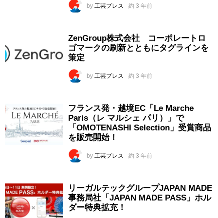
by
工芸プレス
約 3 年前
ZenGroup株式会社 コーポレートロ
ゴマークの刷新とともにタグラインを
策定
by
工芸プレス
約 3 年前
フランス発・越境EC「Le Marche
Paris（レ マルシェ パリ）」で
「OMOTENASHI Selection」受賞商品
を販売開始！
by
工芸プレス
約 3 年前
リーガルテックグループJAPAN MADE
事務局社「JAPAN MADE PASS」ホル
ダー特典拡充！