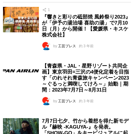
1
『響きと彩りの砥部焼 風鈴祭り2023』
が「伊予の湯治場 喜助の湯」で7月10
日（月）から開催！【愛媛県・キスケ
株式会社】
by
工芸プレス
約 3 年前
【青森県・JAL・星野リゾート共同企
画】東京羽田=三沢の4便化定着を目指
す「のれそれ青森旅キャンペーン2023
～ぐるっと満喫してけろ～」始動｜期
間：2023年7月7日～8月31日
by
工芸プレス
約 3 年前
7月7日七夕、竹から着想を得た新モデ
ル『赫映 -KAGUYA-』を発表。
「SHOW-GO」をキービジュアルに起