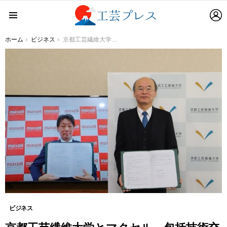
L
Menu
You are here:
ホーム
ビジネス
京都工芸繊維大学とマクセル、包括技術交流に関する協定を締結
ビジネス