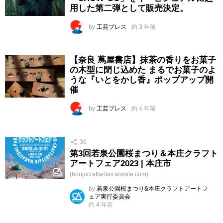
用した第二弾として販売決定。
by
工芸プレス
約 3 年前
【奈良 蔦屋書店】抹茶の香りをお菓子
の木型に閉じ込めた まるでお菓子のよ
うな『いとをかし香』ポップアップ開
催
by
工芸プレス
約 4 年前
36
第3回若泉公園桜まつり＆本庄クラフト
アートフェア2023 | 本庄市
(honjocraftartfair.wixsite.com)
by
若泉公園桜まつり&本庄クラフトアートフ
ェア実行委員会
約 4 年前