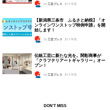
by
工芸プレス
約 3 年前
【新潟県三条市 ふるさと納税】「オ
ンラインワンストップ特例申請」を開
始します！
by
工芸プレス
約 3 年前
伝統工芸に新たな光を。関彰商事が
「クラフテリアートギャラリー」オー
プン！
by
工芸プレス
約 3 年前
DON'T MISS