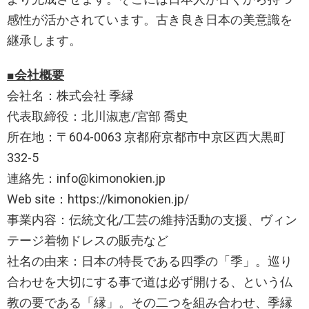
感性が活かされています。古き良き⽇本の美意識を
継承します。
■会社概要
会社名：株式会社 季縁
代表取締役：北川淑恵/宮部 喬史
所在地：〒604-0063 京都府京都市中京区西大黒町
332-5
連絡先：info@kimonokien.jp
Web site：https://kimonokien.jp/
事業内容：伝統⽂化/⼯芸の維持活動の⽀援、ヴィン
テージ着物ドレスの販売など
社名の由来：⽇本の特⻑である四季の「季」。巡り
合わせを⼤切にする事で道は必ず開ける、という仏
教の要である「縁」。その⼆つを組み合わせ、季縁