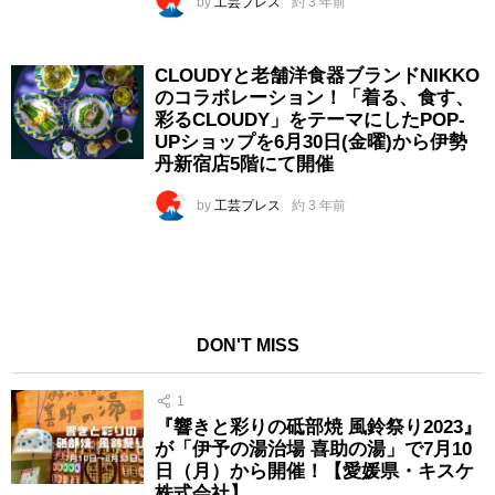
by
工芸プレス
約 3 年前
CLOUDYと老舗洋食器ブランドNIKKO
のコラボレーション！「着る、食す、
彩るCLOUDY」をテーマにしたPOP-
UPショップを6月30日(金曜)から伊勢
丹新宿店5階にて開催
by
工芸プレス
約 3 年前
DON'T MISS
1
『響きと彩りの砥部焼 風鈴祭り2023』
が「伊予の湯治場 喜助の湯」で7月10
日（月）から開催！【愛媛県・キスケ
株式会社】