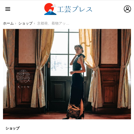
L
Menu
You are here:
ホーム
ショップ
京都発、着物アップサイクルブランド「季縁-KIEN-」が2022年2⽉21⽇ （⽉）より伊勢丹新宿店にて期間限定POP-UP STORE をオープン
ショップ