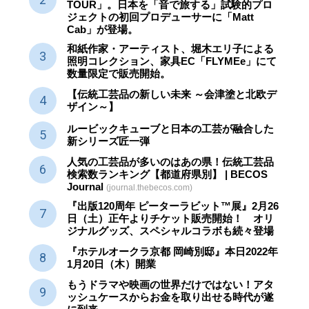
TOUR」。日本を「音で旅する」試験的プロ
ジェクトの初回プロデューサーに「Matt
Cab」が登場。
和紙作家・アーティスト、堀木エリ子による
照明コレクション、家具EC「FLYMEe」にて
数量限定で販売開始。
【伝統工芸品の新しい未来 ～会津塗と北欧デ
ザイン～】
ルービックキューブと日本の工芸が融合した
新シリーズ匠一弾
人気の工芸品が多いのはあの県！伝統工芸品
検索数ランキング【都道府県別】 | BECOS
Journal
(journal.thebecos.com)
『出版120周年 ピーターラビット™展』2月26
日（土）正午よりチケット販売開始！ オリ
ジナルグッズ、スペシャルコラボも続々登場
『ホテルオークラ京都 岡崎別邸』本日2022年
1月20日（木）開業
もうドラマや映画の世界だけではない！アタ
ッシュケースからお金を取り出せる時代が遂