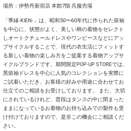
場所：伊勢丹新宿店 本館7階 呉服売場
「季縁-KIEN-」は、昭和50〜60年代に作られた留袖
を中⼼に、状態がよく、美しい柄の着物をセレクト
しオートクチュールドレスやワンピースなどにアッ
プサイクルすることで、現代の⾐⽣活にフィットす
る新しい着物の楽しみ⽅をご提案する着物アップサ
イクルブランドです。期間限定POP-UP STOREでは、
⿊留袖ドレスを中⼼に⼈気のコレクションを実際に
ご試着いただき、お客様の好みや⽤途に合わせてお
仕⽴てのご相談をお受けしております。 また、⼤切
にされているけれど、普段はタンスの中に閉まった
ままになっているお着物のお持ち込みでの製作も受
け付けておりますので、是⾮この機会にご相談くだ
さい。