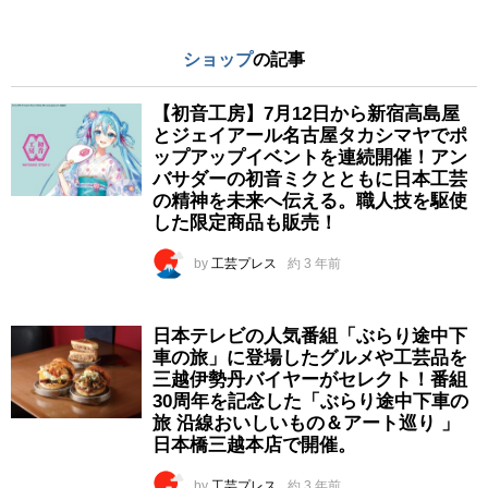
ショップ
の記事
【初音工房】7月12日から新宿高島屋
とジェイアール名古屋タカシマヤでポ
ップアップイベントを連続開催！アン
バサダーの初音ミクとともに日本工芸
の精神を未来へ伝える。職人技を駆使
した限定商品も販売！
by
工芸プレス
約 3 年前
日本テレビの人気番組「ぶらり途中下
車の旅」に登場したグルメや工芸品を
三越伊勢丹バイヤーがセレクト！番組
30周年を記念した「ぶらり途中下車の
旅 沿線おいしいもの＆アート巡り 」
日本橋三越本店で開催。
by
工芸プレス
約 3 年前