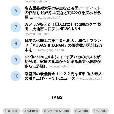
(www.google.com)
名古屋芸術大学の学生など若手アーティスト
の作品も 絵画や
工芸
など約200点を展示 松坂
屋 …
(www.google.com)
カメラが捉えた！田んぼに佇む 1頭のクマ 秋
田・大仙市 – 日テレNEWS NNN
(www.google.com)
日本の伝統
工芸
を世界へ拡大。和包丁ブラン
ド「MUSASHI JAPAN」の販売数が累計12万
本を …
(www.google.com)
airKitchenにメキシコ・オアハカのホストが
初登場。家庭の食卓から始まる異文化体験が
さらに多様に
(www.google.com)
京都府の最低賃金１１２２円を答申 過去最大
の引き上げへ – NHKニュース
(www.google.com)
TAGS
@Press
@Press
Aoyama Square
Google
Google