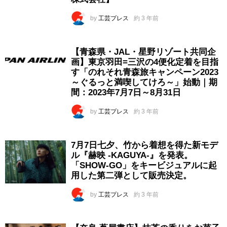
by
工芸プレス
約 3 年前
【青森県・JAL・星野リゾート共同企
画】東京羽田=三沢の4便化定着を目指
す「のれそれ青森旅キャンペーン2023
～ぐるっと満喫してけろ～」始動｜期
間：2023年7月7日～8月31日
by
工芸プレス
約 3 年前
7月7日七夕、竹から着想を得た新モデ
ル『赫映 -KAGUYA-』を発表。
「SHOW-GO」をキービジュアルに起
用した第二弾として販売決定。
by
工芸プレス
約 3 年前