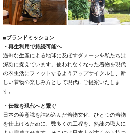
■ブランドミッション
・再⽣利⽤で持続可能へ
過剰な⽣産による地球に及ぼすダメージを私たちは
深刻に捉えています。使われなくなった着物を現代
の⾐⽣活にフィットするようアップサイクルし、新
しい着物の楽しみ⽅として現代にご提案いたしま
す。
・伝統を現代へと繋ぐ
⽇本の美意識を詰め込んだ着物⽂化。ひとつの着物
を仕上げるために、数多くの⼯程を、熟練の職⼈に
より完成させます。そこには⽇本⼈が古くから持つ