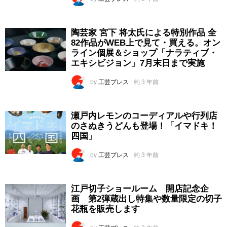
陶芸家 宮下 将太氏による特別作品 全
82作品がWEB上で見て・買える。オン
ライン個展＆ショップ「ナラティブ・
エキシビジョン」7月末日まで実施
by
工芸プレス
約 3 年前
瀬戸内レモンのコーディアルや行列店
のさぬきうどんも登場！「イマドキ！
四国」
by
工芸プレス
約 3 年前
江戸切子ショールーム 開店記念企
画 第2弾蔵出し特集や数量限定の切子
花瓶を販売します