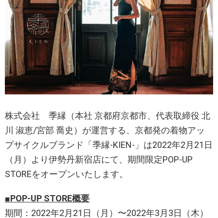
株式会社 季縁（本社 京都府京都市、代表取締役 北
川 淑恵/宮部 喬史）が運営する、京都発の着物アッ
プサイクルブランド「季縁-KIEN-」は2022年2⽉21⽇
（月）より伊勢丹新宿店にて、期間限定POP-UP
STOREをオープンいたします。
■POP-UP STORE概要
期間：2022年2⽉21⽇（月）〜2022年3⽉3⽇（木）