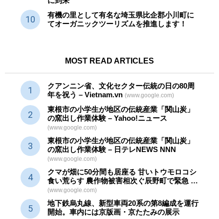
に到来
有機の里として有名な埼玉県比企郡小川町に
てオーガニックツーリズムを推進します！
MOST READ ARTICLES
クアンニン省、文化セクター
伝統
の日の80周
年を祝う – Vietnam.vn
(www.google.com)
東根市の小学生が地区の
伝統産業
「関山炭」
の窯出し作業体験 – Yahoo!ニュース
(www.google.com)
東根市の小学生が地区の
伝統産業
「関山炭」
の窯出し作業体験 – 日テレNEWS NNN
(www.google.com)
クマが畑に50分間も居座る 甘いトウモロコシ
食い荒らす 農作物被害相次ぐ辰野町で緊急 …
(www.google.com)
地下鉄烏丸線、新型車両20系の第8編成を運行
開始。車内には京版画・京たたみの展示