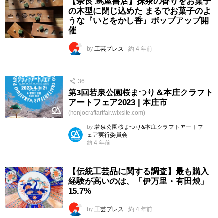
【奈良 蔦屋書店】抹茶の香りをお菓子
の木型に閉じ込めた まるでお菓子のよ
うな『いとをかし香』ポップアップ開
催
by
工芸プレス
約 4 年前
36
第3回若泉公園桜まつり＆本庄クラフト
アートフェア2023 | 本庄市
(honjocraftartfair.wixsite.com)
by
若泉公園桜まつり&本庄クラフトアートフ
ェア実行委員会
約 4 年前
【伝統工芸品に関する調査】最も購入
経験が高いのは、「伊万里・有田焼」
15.7%
by
工芸プレス
約 4 年前