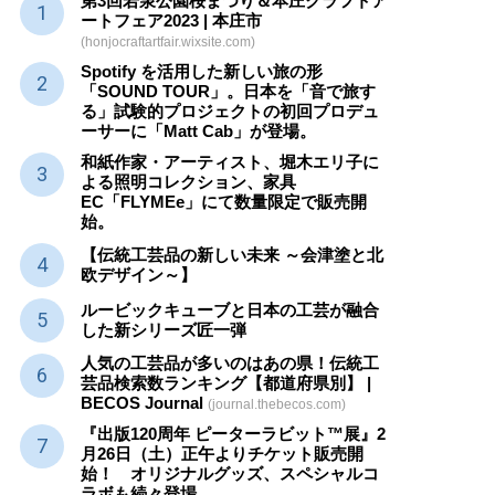
第3回若泉公園桜まつり＆本庄クラフトア
ートフェア2023 | 本庄市
(honjocraftartfair.wixsite.com)
Spotify を活用した新しい旅の形
「SOUND TOUR」。日本を「音で旅す
る」試験的プロジェクトの初回プロデュ
ーサーに「Matt Cab」が登場。
和紙作家・アーティスト、堀木エリ子に
よる照明コレクション、家具
EC「FLYMEe」にて数量限定で販売開
始。
【伝統工芸品の新しい未来 ～会津塗と北
欧デザイン～】
ルービックキューブと日本の工芸が融合
した新シリーズ匠一弾
人気の工芸品が多いのはあの県！伝統工
芸品検索数ランキング【都道府県別】 |
BECOS Journal
(journal.thebecos.com)
『出版120周年 ピーターラビット™展』2
月26日（土）正午よりチケット販売開
始！ オリジナルグッズ、スペシャルコ
ラボも続々登場