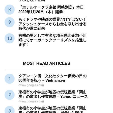
『ホテルオークラ京都 岡崎別邸』本日
2022年1月20日（木）開業
もうドラマや映画の世界だけではない！
アタッシュケースからお金を取り出せる
時代が遂に到来
有機の里として有名な埼玉県比企郡小川
町にてオーガニックツーリズムを推進し
ます！
MOST READ ARTICLES
クアンニン省、文化セクター
伝統
の日の
80周年を祝う – Vietnam.vn
(www.google.com)
東根市の小学生が地区の
伝統産業
「関山
炭」の窯出し作業体験 – Yahoo!ニュース
(www.google.com)
東根市の小学生が地区の
伝統産業
「関山
炭」の窯出し作業体験 – 日テレNEWS