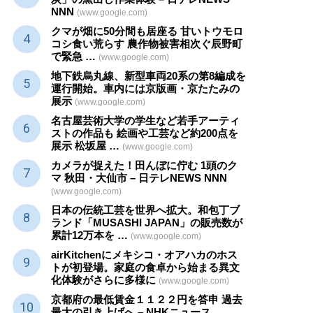
NNN
(www.google.com)
クマが畑に50分間も居座る 甘いトウモロ
コシ食い荒らす 農作物被害相次ぐ辰野町
で緊急 …
(www.google.com)
地下鉄烏丸線、新型車両20系の第8編成を
運行開始。車内には京版画・京たたみの
展示
(www.google.com)
名古屋芸術大学の学生など若手アーティ
ストの作品も 絵画や
工芸
など約200点を
展示 松坂屋 …
(www.google.com)
カメラが捉えた！田んぼに佇む 1頭のク
マ 秋田・大仙市 – 日テレNEWS NNN
(www.google.com)
日本の伝統
工芸
を世界へ拡大。和包丁ブ
ランド「MUSASHI JAPAN」の販売数が
累計12万本を …
(www.google.com)
airKitchenにメキシコ・オアハカのホス
トが初登場。家庭の食卓から始まる異文
化体験がさらに多様に
(www.google.com)
京都府の最低賃金１１２２円を答申 過去
最大の引き上げへ – NHKニュース