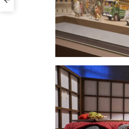
ess
 of
he
n and