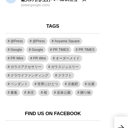
(www.google.com)
TAGS
@Press
@Press
Aoyama Square
Google
Google
PR TIMES
PR TIMES
PR Wire
PR Wire
オーダーメイド
ガラスアクセサリー
ガラスジュエリー
クラウドファンディング
クラフト
ペンダント
世界にひとつ
京都府
出展
募集
本庄
桜
若泉公園
贈り物
FIND US ON FACEBOOK
「Ky