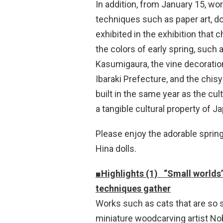
In addition, from January 15, wo
techniques such as paper art, do
exhibited in the exhibition that 
the colors of early spring, such 
Kasumigaura, the vine decorations
Ibaraki Prefecture, and the chisy
built in the same year as the cu
a tangible cultural property of J
Please enjoy the adorable sprin
Hina dolls.
■Highlights (1) “Small worlds”
techniques gather
Works such as cats that are so 
miniature woodcarving artist Nob