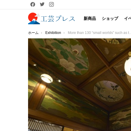
facebook
twitter
instagram
新商品
ショップ
イ
You are here:
ホーム
Exhibition
More than 130 “small worlds” such as three-dimensional sein that reproduces a scene from the movie gather “100 steps traveling through time”