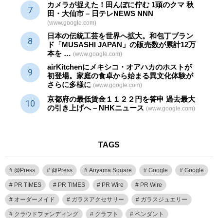
カメラが捉えた！田んぼに佇む 1頭のクマ 秋
田・大仙市 – 日テレNEWS NNN
(www.google.com)
日本の伝統
工芸
を世界へ拡大。和包丁ブラン
ド「MUSASHI JAPAN」の販売数が累計12万
本を …
(www.google.com)
airKitchenにメキシコ・オアハカのホストが
初登場。家庭の食卓から始まる異文化体験が
さらに多様に
(www.google.com)
京都府の最低賃金１１２２円を答申 過去最大
の引き上げへ – NHKニュース
(www.google.com)
TAGS
@Press
@Press
Aoyama Square
Google
Google
PR TIMES
PR TIMES
PR Wire
PR Wire
オーダーメイド
ガラスアクセサリー
ガラスジュエリー
クラウドファンディング
クラフト
ペンダント