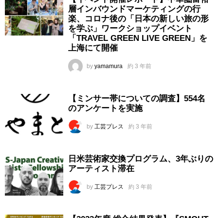
層インバウンドマーケティングの行
楽、コロナ後の「日本の新しい旅の形
を学ぶ」ワークショップイベント
「TRAVEL GREEN LIVE GREEN」を
上海にて開催
by
yamamura
約 3 年前
【ミンサー帯についての調査】554名
のアンケートを実施
by
工芸プレス
約 3 年前
日米芸術家交換プログラム、3年ぶりの
アーティスト滞在
by
工芸プレス
約 3 年前