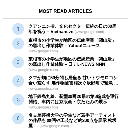
MOST READ ARTICLES
クアンニン省、文化セクター
伝統
の日の80周
年を祝う – Vietnam.vn
(www.google.com)
東根市の小学生が地区の
伝統産業
「関山炭」
の窯出し作業体験 – Yahoo!ニュース
(www.google.com)
東根市の小学生が地区の
伝統産業
「関山炭」
の窯出し作業体験 – 日テレNEWS NNN
(www.google.com)
クマが畑に50分間も居座る 甘いトウモロコシ
食い荒らす 農作物被害相次ぐ辰野町で緊急 …
(www.google.com)
地下鉄烏丸線、新型車両20系の第8編成を運行
開始。車内には京版画・京たたみの展示
(www.google.com)
名古屋芸術大学の学生など若手アーティスト
の作品も 絵画や
工芸
など約200点を展示 松坂
屋 …
(www.google.com)