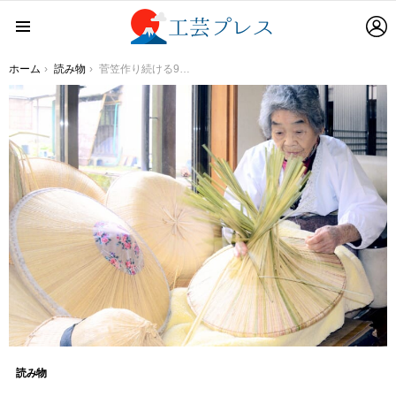
L
Menu
You are here:
ホーム
読み物
菅笠作り続ける95歳女性、高いモチベーション 福井県の郷土工芸品、鮮やかな手さばき | 社会 | 福井のニュース | 福井新聞O
読み物