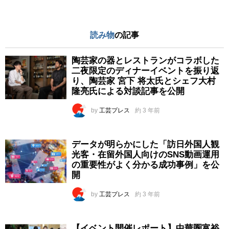
読み物
の記事
陶芸家の器とレストランがコラボした
二夜限定のディナーイベントを振り返
り、陶芸家 宮下 将太氏とシェフ大村
隆亮氏による対談記事を公開
by
工芸プレス
約 3 年前
データが明らかにした「訪日外国人観
光客・在留外国人向けのSNS動画運用
の重要性がよく分かる成功事例」を公
開
by
工芸プレス
約 3 年前
【イベント開催レポート】中華圏富裕