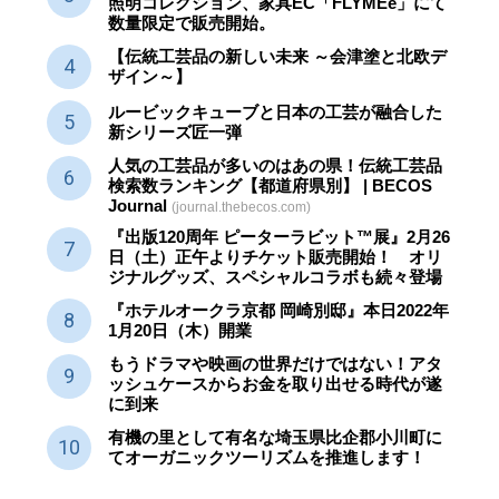
照明コレクション、家具EC「FLYMEe」にて
数量限定で販売開始。
【伝統工芸品の新しい未来 ～会津塗と北欧デ
ザイン～】
ルービックキューブと日本の工芸が融合した
新シリーズ匠一弾
人気の工芸品が多いのはあの県！伝統工芸品
検索数ランキング【都道府県別】 | BECOS
Journal
(journal.thebecos.com)
『出版120周年 ピーターラビット™展』2月26
日（土）正午よりチケット販売開始！ オリ
ジナルグッズ、スペシャルコラボも続々登場
『ホテルオークラ京都 岡崎別邸』本日2022年
1月20日（木）開業
もうドラマや映画の世界だけではない！アタ
ッシュケースからお金を取り出せる時代が遂
に到来
有機の里として有名な埼玉県比企郡小川町に
てオーガニックツーリズムを推進します！