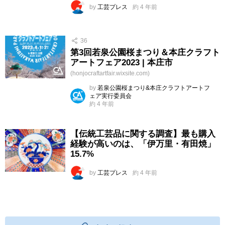
by
工芸プレス
約 4 年前
36
第3回若泉公園桜まつり＆本庄クラフト
アートフェア2023 | 本庄市
(honjocraftartfair.wixsite.com)
by
若泉公園桜まつり&本庄クラフトアートフ
ェア実行委員会
約 4 年前
【伝統工芸品に関する調査】最も購入
経験が高いのは、「伊万里・有田焼」
15.7%
by
工芸プレス
約 4 年前