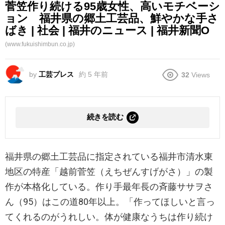
菅笠作り続ける95歳女性、高いモチベーシ
ョン 福井県の郷土工芸品、鮮やかな手さ
ばき | 社会 | 福井のニュース | 福井新聞O
(www.fukuishimbun.co.jp)
by
工芸プレス
約 5 年前
32
Views
続きを読む
福井県の郷土工芸品に指定されている福井市清水東
地区の特産「越前菅笠（えちぜんすげがさ）」の製
作が本格化している。作り手最年長の斉藤ササヲさ
ん（95）はこの道80年以上。「作ってほしいと言っ
てくれるのがうれしい。体が健康なうちは作り続け