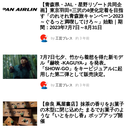
【青森県・JAL・星野リゾート共同企
画】東京羽田=三沢の4便化定着を目指
す「のれそれ青森旅キャンペーン2023
～ぐるっと満喫してけろ～」始動｜期
間：2023年7月7日～8月31日
by
工芸プレス
約 3 年前
7月7日七夕、竹から着想を得た新モデ
ル『赫映 -KAGUYA-』を発表。
「SHOW-GO」をキービジュアルに起
用した第二弾として販売決定。
by
工芸プレス
約 3 年前
【奈良 蔦屋書店】抹茶の香りをお菓子
の木型に閉じ込めた まるでお菓子のよ
うな『いとをかし香』ポップアップ開
催