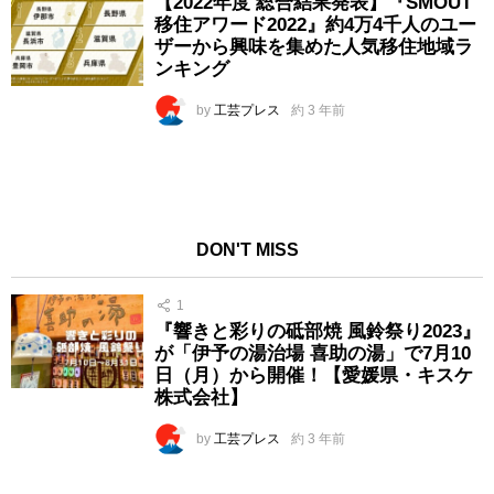
【2022年度 総合結果発表】『SMOUT
移住アワード2022』約4万4千人のユー
ザーから興味を集めた人気移住地域ラ
ンキング
by
工芸プレス
約 3 年前
DON'T MISS
1
『響きと彩りの砥部焼 風鈴祭り2023』
が「伊予の湯治場 喜助の湯」で7月10
日（月）から開催！【愛媛県・キスケ
株式会社】
by
工芸プレス
約 3 年前