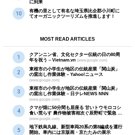
に到来
有機の里として有名な埼玉県比企郡小川町に
てオーガニックツーリズムを推進します！
MOST READ ARTICLES
クアンニン省、文化セクター
伝統
の日の80周
年を祝う – Vietnam.vn
(www.google.com)
東根市の小学生が地区の
伝統産業
「関山炭」
の窯出し作業体験 – Yahoo!ニュース
(www.google.com)
東根市の小学生が地区の
伝統産業
「関山炭」
の窯出し作業体験 – 日テレNEWS NNN
(www.google.com)
クマが畑に50分間も居座る 甘いトウモロコシ
食い荒らす 農作物被害相次ぐ辰野町で緊急 …
(www.google.com)
地下鉄烏丸線、新型車両20系の第8編成を運行
開始。車内には京版画・京たたみの展示