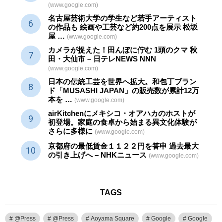
(www.google.com)
名古屋芸術大学の学生など若手アーティスト
の作品も 絵画や
工芸
など約200点を展示 松坂
屋 …
(www.google.com)
カメラが捉えた！田んぼに佇む 1頭のクマ 秋
田・大仙市 – 日テレNEWS NNN
(www.google.com)
日本の伝統
工芸
を世界へ拡大。和包丁ブラン
ド「MUSASHI JAPAN」の販売数が累計12万
本を …
(www.google.com)
airKitchenにメキシコ・オアハカのホストが
初登場。家庭の食卓から始まる異文化体験が
さらに多様に
(www.google.com)
京都府の最低賃金１１２２円を答申 過去最大
の引き上げへ – NHKニュース
(www.google.com)
TAGS
@Press
@Press
Aoyama Square
Google
Google