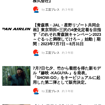
株式会社】
by
工芸プレス
約 3 年前
【青森県・JAL・星野リゾート共同企
画】東京羽田=三沢の4便化定着を目指
す「のれそれ青森旅キャンペーン2023
～ぐるっと満喫してけろ～」始動｜期
間：2023年7月7日～8月31日
by
工芸プレス
約 3 年前
7月7日七夕、竹から着想を得た新モデ
ル『赫映 -KAGUYA-』を発表。
「SHOW-GO」をキービジュアルに起
用した第二弾として販売決定。
by
工芸プレス
約 3 年前