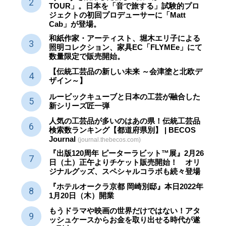
TOUR」。日本を「音で旅する」試験的プロ
ジェクトの初回プロデューサーに「Matt
Cab」が登場。
和紙作家・アーティスト、堀木エリ子による
照明コレクション、家具EC「FLYMEe」にて
数量限定で販売開始。
【伝統工芸品の新しい未来 ～会津塗と北欧デ
ザイン～】
ルービックキューブと日本の工芸が融合した
新シリーズ匠一弾
人気の工芸品が多いのはあの県！伝統工芸品
検索数ランキング【都道府県別】 | BECOS
Journal
(journal.thebecos.com)
『出版120周年 ピーターラビット™展』2月26
日（土）正午よりチケット販売開始！ オリ
ジナルグッズ、スペシャルコラボも続々登場
『ホテルオークラ京都 岡崎別邸』本日2022年
1月20日（木）開業
もうドラマや映画の世界だけではない！アタ
ッシュケースからお金を取り出せる時代が遂