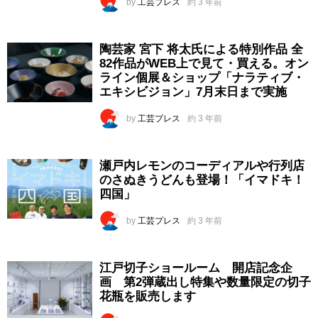
by
工芸プレス
約 3 年前
陶芸家 宮下 将太氏による特別作品 全
82作品がWEB上で見て・買える。オン
ライン個展＆ショップ「ナラティブ・
エキシビジョン」7月末日まで実施
by
工芸プレス
約 3 年前
瀬戸内レモンのコーディアルや行列店
のさぬきうどんも登場！「イマドキ！
四国」
by
工芸プレス
約 3 年前
江戸切子ショールーム 開店記念企
画 第2弾蔵出し特集や数量限定の切子
花瓶を販売します