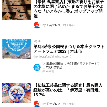
【奈良 蔦屋書店】抹茶の香りをお菓子
の木型に閉じ込めた まるでお菓子のよ
うな『いとをかし香』ポップアップ開
催
by
工芸プレス
約 4 年前
36
第3回若泉公園桜まつり＆本庄クラフト
アートフェア2023 | 本庄市
(honjocraftartfair.wixsite.com)
by
若泉公園桜まつり&本庄クラフトアートフ
ェア実行委員会
約 4 年前
【伝統工芸品に関する調査】最も購入
経験が高いのは、「伊万里・有田焼」
15.7%
by
工芸プレス
約 4 年前