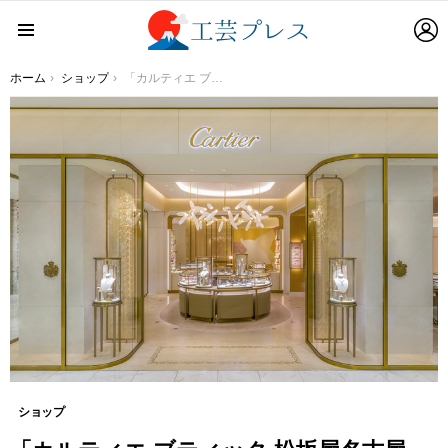
L
Menu
You are here:
ホーム
ショップ
「カルティエ ブティック 松坂屋名古屋店」が光を取り入れ明るく開放的なブティックとしてリニューアルオープンします。
ショップ