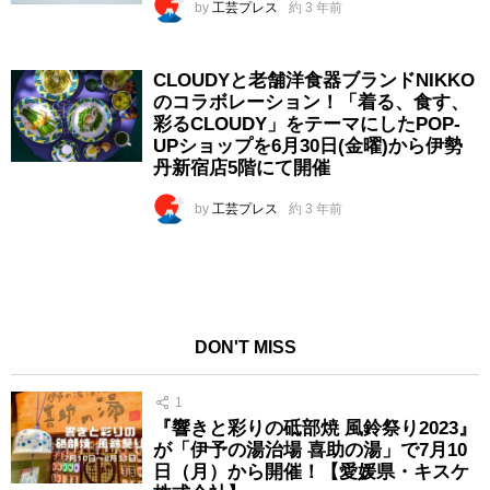
by
工芸プレス
約 3 年前
CLOUDYと老舗洋食器ブランドNIKKO
のコラボレーション！「着る、食す、
彩るCLOUDY」をテーマにしたPOP-
UPショップを6月30日(金曜)から伊勢
丹新宿店5階にて開催
by
工芸プレス
約 3 年前
DON'T MISS
1
『響きと彩りの砥部焼 風鈴祭り2023』
が「伊予の湯治場 喜助の湯」で7月10
日（月）から開催！【愛媛県・キスケ