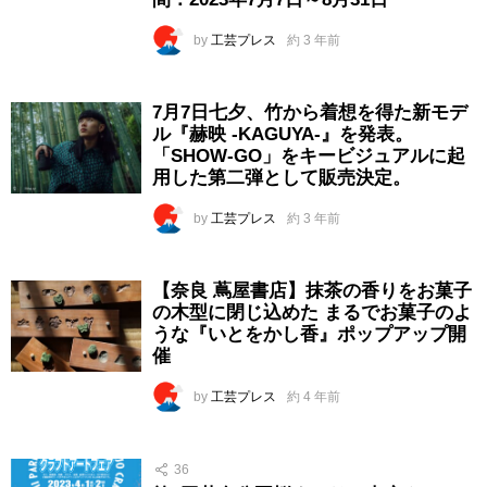
by
工芸プレス
約 3 年前
7月7日七夕、竹から着想を得た新モデ
ル『赫映 -KAGUYA-』を発表。
「SHOW-GO」をキービジュアルに起
用した第二弾として販売決定。
by
工芸プレス
約 3 年前
【奈良 蔦屋書店】抹茶の香りをお菓子
の木型に閉じ込めた まるでお菓子のよ
うな『いとをかし香』ポップアップ開
催
by
工芸プレス
約 4 年前
36