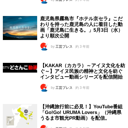
鹿児島県霧島市『ホテル京セラ』こだ
わりを持った鹿児島の人に着目した動
画「鹿児島に生きる。」5月3日（水）
より順次公開
by
工芸プレス
約 3 年前
【KAKAR（カカラ）～アイヌ文化を紡
ぐ～】アイヌ民族の精神と文化を紡ぐ
インタビュー動画シリーズを配信開始
by
工芸プレス
約 3 年前
【沖縄旅行前に必見！】YouTube番組
「Go!Go! URUMA Lovers」（沖縄県
うるま市観光PR動画）を配信。