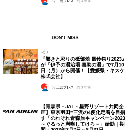
by
工芸プレス
約 3 年前
DON'T MISS
1
『響きと彩りの砥部焼 風鈴祭り2023』
が「伊予の湯治場 喜助の湯」で7月10
日（月）から開催！【愛媛県・キスケ
株式会社】
by
工芸プレス
約 3 年前
【青森県・JAL・星野リゾート共同企
画】東京羽田=三沢の4便化定着を目指
す「のれそれ青森旅キャンペーン2023
～ぐるっと満喫してけろ～」始動｜期
間：2023年7月7日～8月31日