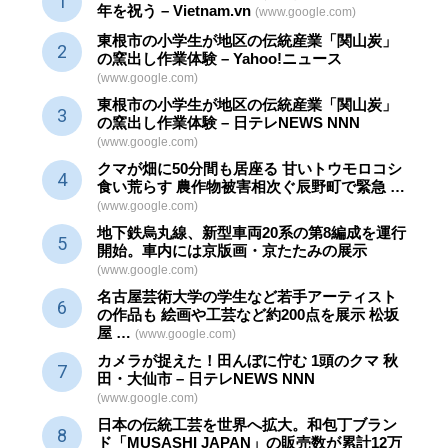
年を祝う – Vietnam.vn
(www.google.com)
東根市の小学生が地区の
伝統産業
「関山炭」
の窯出し作業体験 – Yahoo!ニュース
(www.google.com)
東根市の小学生が地区の
伝統産業
「関山炭」
の窯出し作業体験 – 日テレNEWS NNN
(www.google.com)
クマが畑に50分間も居座る 甘いトウモロコシ
食い荒らす 農作物被害相次ぐ辰野町で緊急 …
(www.google.com)
地下鉄烏丸線、新型車両20系の第8編成を運行
開始。車内には京版画・京たたみの展示
(www.google.com)
名古屋芸術大学の学生など若手アーティスト
の作品も 絵画や
工芸
など約200点を展示 松坂
屋 …
(www.google.com)
カメラが捉えた！田んぼに佇む 1頭のクマ 秋
田・大仙市 – 日テレNEWS NNN
(www.google.com)
日本の伝統
工芸
を世界へ拡大。和包丁ブラン
ド「MUSASHI JAPAN」の販売数が累計12万