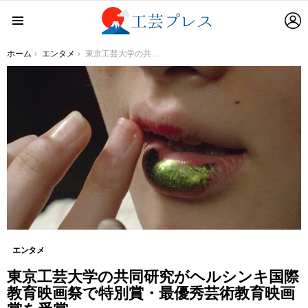
L
Menu
You are here:
ホーム
エンタメ
東京工芸大学の共同研究がヘルシンキ国際教育映画祭で特別賞・最優秀芸術教育映画賞を受賞
エンタメ
東京工芸大学の共同研究がヘルシンキ国際
教育映画祭で特別賞・最優秀芸術教育映画