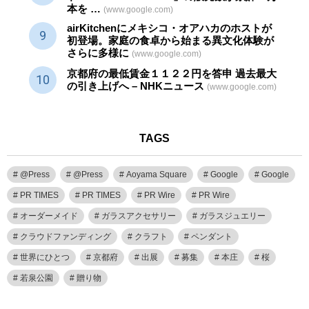
本を …
(www.google.com)
airKitchenにメキシコ・オアハカのホストが
初登場。家庭の食卓から始まる異文化体験が
さらに多様に
(www.google.com)
京都府の最低賃金１１２２円を答申 過去最大
の引き上げへ – NHKニュース
(www.google.com)
TAGS
@Press
@Press
Aoyama Square
Google
Google
PR TIMES
PR TIMES
PR Wire
PR Wire
オーダーメイド
ガラスアクセサリー
ガラスジュエリー
クラウドファンディング
クラフト
ペンダント
世界にひとつ
京都府
出展
募集
本庄
桜
若泉公園
贈り物