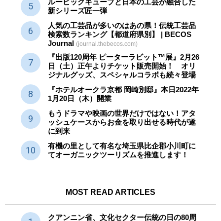
ルービックキューブと日本の工芸が融合した
新シリーズ匠一弾
人気の工芸品が多いのはあの県！伝統工芸品
検索数ランキング【都道府県別】 | BECOS
Journal
(journal.thebecos.com)
『出版120周年 ピーターラビット™展』2月26
日（土）正午よりチケット販売開始！ オリ
ジナルグッズ、スペシャルコラボも続々登場
『ホテルオークラ京都 岡崎別邸』本日2022年
1月20日（木）開業
もうドラマや映画の世界だけではない！アタ
ッシュケースからお金を取り出せる時代が遂
に到来
有機の里として有名な埼玉県比企郡小川町に
てオーガニックツーリズムを推進します！
MOST READ ARTICLES
クアンニン省、文化セクター
伝統
の日の80周