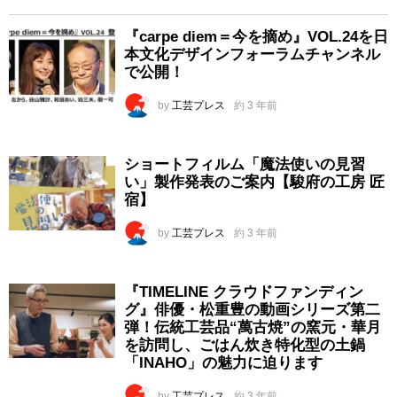
『carpe diem＝今を摘め』VOL.24を日
本文化デザインフォーラムチャンネル
で公開！
by
工芸プレス
約 3 年前
ショートフィルム「魔法使いの見習
い」製作発表のご案内【駿府の工房 匠
宿】
by
工芸プレス
約 3 年前
『TIMELINE クラウドファンディン
グ』俳優・松重豊の動画シリーズ第二
弾！伝統工芸品“萬古焼”の窯元・華月
を訪問し、ごはん炊き特化型の土鍋
「INAHO」の魅力に迫ります
by
工芸プレス
約 3 年前