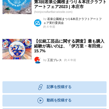
第3回若泉公園桜まつり＆本庄クラフト
アートフェア2023 | 本庄市
(honjocraftartfair.wixsite.com)
by
若泉公園桜まつり&本庄クラフトアートフ
ェア実行委員会
約 4 年前
【伝統工芸品に関する調査】最も購入
経験が高いのは、「伊万里・有田焼」
15.7%
by
工芸プレス
約 4 年前
記事を投稿する
動画を投稿する