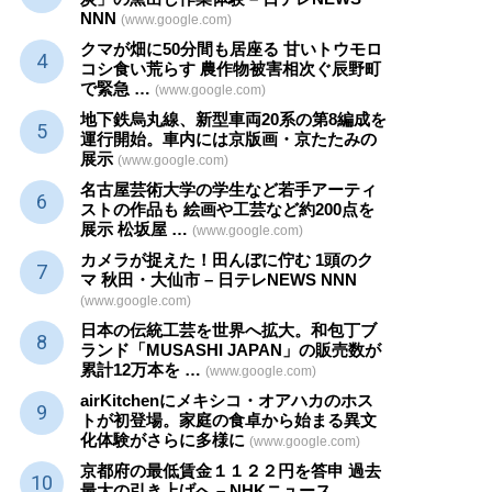
NNN
(www.google.com)
クマが畑に50分間も居座る 甘いトウモロ
コシ食い荒らす 農作物被害相次ぐ辰野町
で緊急 …
(www.google.com)
地下鉄烏丸線、新型車両20系の第8編成を
運行開始。車内には京版画・京たたみの
展示
(www.google.com)
名古屋芸術大学の学生など若手アーティ
ストの作品も 絵画や
工芸
など約200点を
展示 松坂屋 …
(www.google.com)
カメラが捉えた！田んぼに佇む 1頭のク
マ 秋田・大仙市 – 日テレNEWS NNN
(www.google.com)
日本の伝統
工芸
を世界へ拡大。和包丁ブ
ランド「MUSASHI JAPAN」の販売数が
累計12万本を …
(www.google.com)
airKitchenにメキシコ・オアハカのホス
トが初登場。家庭の食卓から始まる異文
化体験がさらに多様に
(www.google.com)
京都府の最低賃金１１２２円を答申 過去
最大の引き上げへ – NHKニュース