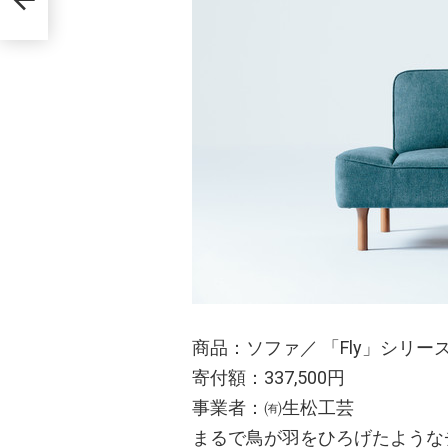
術商
商品：ソファ／ 「Fly」シリー
寄付額：337,500円
事業者：㈲生松工芸
まるで鳥が羽をひろげたような