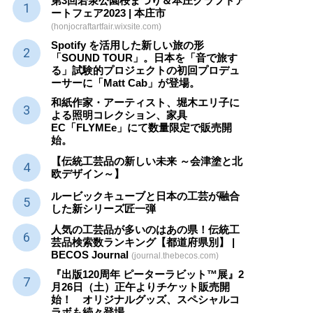
第3回若泉公園桜まつり＆本庄クラフトア
ートフェア2023 | 本庄市
(honjocraftartfair.wixsite.com)
Spotify を活用した新しい旅の形
「SOUND TOUR」。日本を「音で旅す
る」試験的プロジェクトの初回プロデュ
ーサーに「Matt Cab」が登場。
和紙作家・アーティスト、堀木エリ子に
よる照明コレクション、家具
EC「FLYMEe」にて数量限定で販売開
始。
【伝統工芸品の新しい未来 ～会津塗と北
欧デザイン～】
ルービックキューブと日本の工芸が融合
した新シリーズ匠一弾
人気の工芸品が多いのはあの県！伝統工
芸品検索数ランキング【都道府県別】 |
BECOS Journal
(journal.thebecos.com)
『出版120周年 ピーターラビット™展』2
月26日（土）正午よりチケット販売開
始！ オリジナルグッズ、スペシャルコ
ラボも続々登場