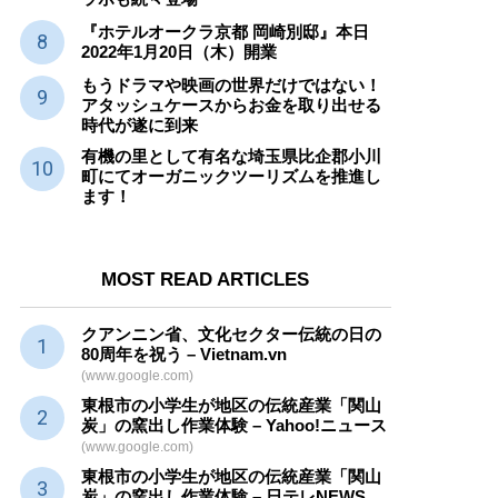
『ホテルオークラ京都 岡崎別邸』本日
2022年1月20日（木）開業
もうドラマや映画の世界だけではない！
アタッシュケースからお金を取り出せる
時代が遂に到来
有機の里として有名な埼玉県比企郡小川
町にてオーガニックツーリズムを推進し
ます！
MOST READ ARTICLES
クアンニン省、文化セクター
伝統
の日の
80周年を祝う – Vietnam.vn
(www.google.com)
東根市の小学生が地区の
伝統産業
「関山
炭」の窯出し作業体験 – Yahoo!ニュース
(www.google.com)
東根市の小学生が地区の
伝統産業
「関山
炭」の窯出し作業体験 – 日テレNEWS