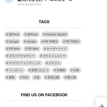
(www.google.com)
TAGS
@Press
@Press
Aoyama Square
Google
Google
PR TIMES
PR TIMES
PR Wire
PR Wire
オーダーメイド
ガラスアクセサリー
ガラスジュエリー
クラウドファンディング
クラフト
ペンダント
世界にひとつ
京都府
出展
募集
本庄
桜
若泉公園
贈り物
FIND US ON FACEBOOK
『2
で決