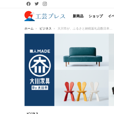
facebook
twitter
instagram
新商品
ショップ
イ
You are here:
ホーム
ビジネス
大川市が、ふるさと納税返礼品数日本一に！ さらに、大川家具×EXILE黒木氏のコラボアイテムが12月から返礼品にも登場決定！制作の様子をご紹介！
ビジネス