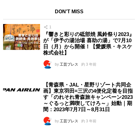
DON'T MISS
1
『響きと彩りの砥部焼 風鈴祭り2023』
が「伊予の湯治場 喜助の湯」で7月10
日（月）から開催！【愛媛県・キスケ
株式会社】
by
工芸プレス
約 3 年前
【青森県・JAL・星野リゾート共同企
画】東京羽田=三沢の4便化定着を目指
す「のれそれ青森旅キャンペーン2023
～ぐるっと満喫してけろ～」始動｜期
間：2023年7月7日～8月31日
by
工芸プレス
約 3 年前