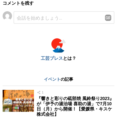
コメントを残す
コ
メ
ン
ト
※
工芸プレス
とは？
イベント
の記事
1
『響きと彩りの砥部焼 風鈴祭り2023』
が「伊予の湯治場 喜助の湯」で7月10
日（月）から開催！【愛媛県・キスケ
株式会社】