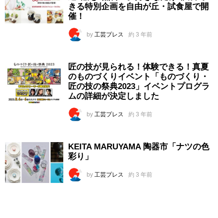
きる特別企画を自由が丘・試食屋で開
催！
by
工芸プレス
約 3 年前
匠の技が見られる！体験できる！真夏
のものづくりイベント「ものづくり・
匠の技の祭典2023」イベントプログラ
ムの詳細が決定しました
by
工芸プレス
約 3 年前
KEITA MARUYAMA 陶器市「ナツの色
彩り」
by
工芸プレス
約 3 年前