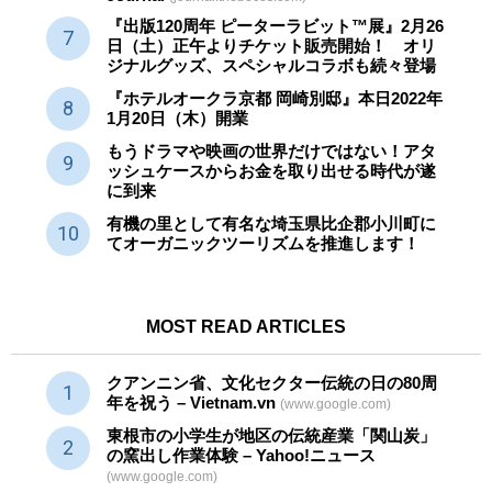
『出版120周年 ピーターラビット™展』2月26
日（土）正午よりチケット販売開始！ オリ
ジナルグッズ、スペシャルコラボも続々登場
『ホテルオークラ京都 岡崎別邸』本日2022年
1月20日（木）開業
もうドラマや映画の世界だけではない！アタ
ッシュケースからお金を取り出せる時代が遂
に到来
有機の里として有名な埼玉県比企郡小川町に
てオーガニックツーリズムを推進します！
MOST READ ARTICLES
クアンニン省、文化セクター
伝統
の日の80周
年を祝う – Vietnam.vn
(www.google.com)
東根市の小学生が地区の
伝統産業
「関山炭」
の窯出し作業体験 – Yahoo!ニュース
(www.google.com)