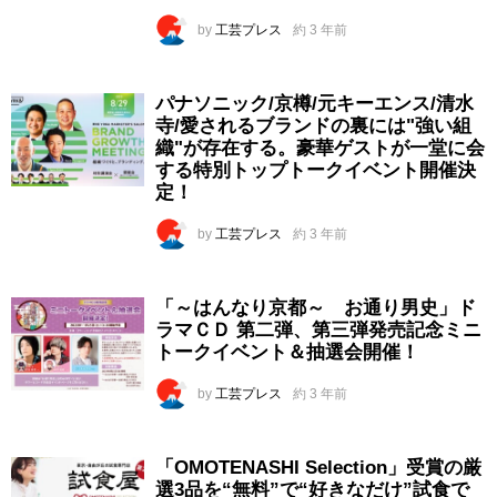
by
工芸プレス
約 3 年前
パナソニック/京樽/元キーエンス/清水
寺/愛されるブランドの裏には"強い組
織"が存在する。豪華ゲストが一堂に会
する特別トップトークイベント開催決
定！
by
工芸プレス
約 3 年前
「～はんなり京都～ お通り男史」ド
ラマＣＤ 第二弾、第三弾発売記念ミニ
トークイベント＆抽選会開催！
by
工芸プレス
約 3 年前
「OMOTENASHI Selection」受賞の厳
選3品を“無料”で“好きなだけ”試食で