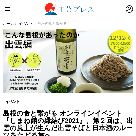
L
Menu
You are here:
ホーム
イベント
島根の食と繋がる オンラインイベント『しまね館の縁結び2021』。第２回は、出雲の風土が生んだ出雲そばと日本酒のルーツをたどる旅へ
イベント
島根の食と繋がる オンラインイベント
『しまね館の縁結び2021』。第２回は、出
雲の風土が生んだ出雲そばと日本酒のルー
ツをたどる旅へ