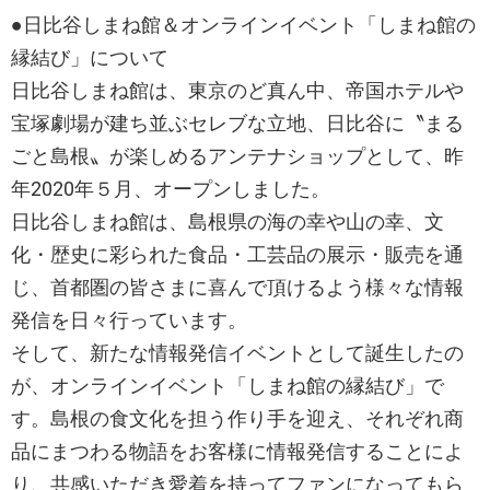
●日比谷しまね館＆オンラインイベント「しまね館の
縁結び」について
日比谷しまね館は、東京のど真ん中、帝国ホテルや
宝塚劇場が建ち並ぶセレブな立地、日比谷に〝まる
ごと島根〟が楽しめるアンテナショップとして、昨
年2020年５月、オープンしました。
日比谷しまね館は、島根県の海の幸や山の幸、文
化・歴史に彩られた食品・工芸品の展示・販売を通
じ、首都圏の皆さまに喜んで頂けるよう様々な情報
発信を日々行っています。
そして、新たな情報発信イベントとして誕生したの
が、オンラインイベント「しまね館の縁結び」で
す。島根の食文化を担う作り手を迎え、それぞれ商
品にまつわる物語をお客様に情報発信することによ
り、共感いただき愛着を持ってファンになってもら