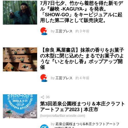
7月7日七夕、竹から着想を得た新モデ
ル『赫映 -KAGUYA-』を発表。
「SHOW-GO」をキービジュアルに起
用した第二弾として販売決定。
by
工芸プレス
約 3 年前
【奈良 蔦屋書店】抹茶の香りをお菓子
の木型に閉じ込めた まるでお菓子のよ
うな『いとをかし香』ポップアップ開
催
by
工芸プレス
約 4 年前
36
第3回若泉公園桜まつり＆本庄クラフト
アートフェア2023 | 本庄市
(honjocraftartfair.wixsite.com)
by
若泉公園桜まつり&本庄クラフトアートフ