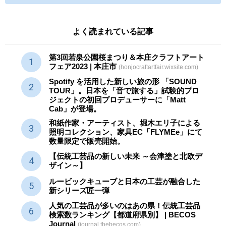
よく読まれている記事
第3回若泉公園桜まつり＆本庄クラフトアート
フェア2023 | 本庄市
(honjocraftartfair.wixsite.com)
Spotify を活用した新しい旅の形 「SOUND
TOUR」。日本を「音で旅する」試験的プロ
ジェクトの初回プロデューサーに「Matt
Cab」が登場。
和紙作家・アーティスト、堀木エリ子による
照明コレクション、家具EC「FLYMEe」にて
数量限定で販売開始。
【伝統工芸品の新しい未来 ～会津塗と北欧デ
ザイン～】
ルービックキューブと日本の工芸が融合した
新シリーズ匠一弾
人気の工芸品が多いのはあの県！伝統工芸品
検索数ランキング【都道府県別】 | BECOS
Journal
(journal.thebecos.com)