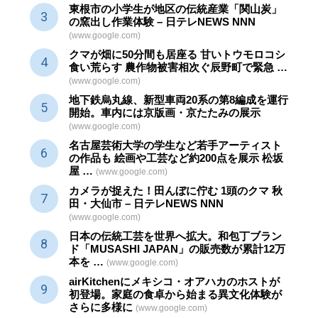
東根市の小学生が地区の
伝統産業
「関山炭」
の窯出し作業体験 – 日テレNEWS NNN
(www.google.com)
クマが畑に50分間も居座る 甘いトウモロコシ
食い荒らす 農作物被害相次ぐ辰野町で緊急 …
(www.google.com)
地下鉄烏丸線、新型車両20系の第8編成を運行
開始。車内には京版画・京たたみの展示
(www.google.com)
名古屋芸術大学の学生など若手アーティスト
の作品も 絵画や
工芸
など約200点を展示 松坂
屋 …
(www.google.com)
カメラが捉えた！田んぼに佇む 1頭のクマ 秋
田・大仙市 – 日テレNEWS NNN
(www.google.com)
日本の伝統
工芸
を世界へ拡大。和包丁ブラン
ド「MUSASHI JAPAN」の販売数が累計12万
本を …
(www.google.com)
airKitchenにメキシコ・オアハカのホストが
初登場。家庭の食卓から始まる異文化体験が
さらに多様に
(www.google.com)