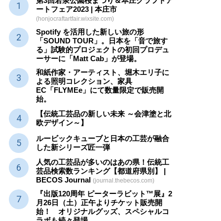
第3回若泉公園桜まつり＆本庄クラフトア
ートフェア2023 | 本庄市
(honjocraftartfair.wixsite.com)
Spotify を活用した新しい旅の形
「SOUND TOUR」。日本を「音で旅す
る」試験的プロジェクトの初回プロデュ
ーサーに「Matt Cab」が登場。
和紙作家・アーティスト、堀木エリ子に
よる照明コレクション、家具
EC「FLYMEe」にて数量限定で販売開
始。
【伝統工芸品の新しい未来 ～会津塗と北
欧デザイン～】
ルービックキューブと日本の工芸が融合
した新シリーズ匠一弾
人気の工芸品が多いのはあの県！伝統工
芸品検索数ランキング【都道府県別】 |
BECOS Journal
(journal.thebecos.com)
『出版120周年 ピーターラビット™展』2
月26日（土）正午よりチケット販売開
始！ オリジナルグッズ、スペシャルコ
ラボも続々登場