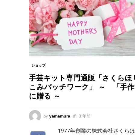
ショップ
手芸キット専門通販「さくらほり
こみパッチワーク」 ～ 「手
に贈る ～
by
yamamura
約 3 年前
1977年創業の株式会社さく