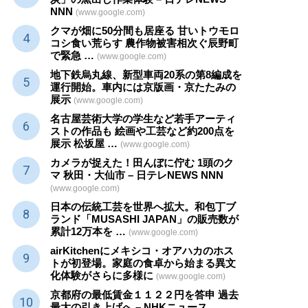
NNN
(www.google.com)
クマが畑に50分間も居座る 甘いトウモロ
コシ食い荒らす 農作物被害相次ぐ辰野町
で緊急 …
(www.google.com)
地下鉄烏丸線、新型車両20系の第8編成を
運行開始。車内には京版画・京たたみの
展示
(www.google.com)
名古屋芸術大学の学生など若手アーティ
ストの作品も 絵画や
工芸
など約200点を
展示 松坂屋 …
(www.google.com)
カメラが捉えた！田んぼに佇む 1頭のク
マ 秋田・大仙市 – 日テレNEWS NNN
(www.google.com)
日本の伝統
工芸
を世界へ拡大。和包丁ブ
ランド「MUSASHI JAPAN」の販売数が
累計12万本を …
(www.google.com)
airKitchenにメキシコ・オアハカのホス
トが初登場。家庭の食卓から始まる異文
化体験がさらに多様に
(www.google.com)
京都府の最低賃金１１２２円を答申 過去
最大の引き上げへ – NHKニュース