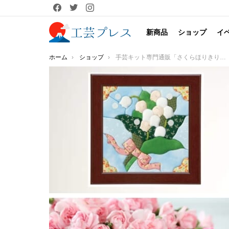
facebook
twitter
instagram
新商品
ショップ
イ
You are here:
ホーム
ショップ
手芸キット専門通販「さくらほりきり」人気No.1 裁縫しない「きめこみパッチワーク」 ～ 「手作りする心地いい時間」を「母の日」に贈る ～