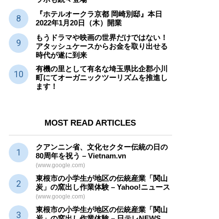
『ホテルオークラ京都 岡崎別邸』本日
2022年1月20日（木）開業
もうドラマや映画の世界だけではない！
アタッシュケースからお金を取り出せる
時代が遂に到来
有機の里として有名な埼玉県比企郡小川
町にてオーガニックツーリズムを推進し
ます！
MOST READ ARTICLES
クアンニン省、文化セクター
伝統
の日の
80周年を祝う – Vietnam.vn
(www.google.com)
東根市の小学生が地区の
伝統産業
「関山
炭」の窯出し作業体験 – Yahoo!ニュース
(www.google.com)
東根市の小学生が地区の
伝統産業
「関山
炭」の窯出し作業体験 – 日テレNEWS