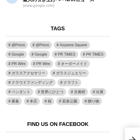
(www.google.com)
TAGS
@Press
@Press
Aoyama Square
Google
Google
PR TIMES
PR TIMES
PR Wire
PR Wire
オーダーメイド
ガラスアクセサリー
ガラスジュエリー
クラウドファンディング
クラフト
ペンダント
世界にひとつ
京都府
出展
募集
本庄
桜
若泉公園
贈り物
FIND US ON FACEBOOK
Fr
ォー