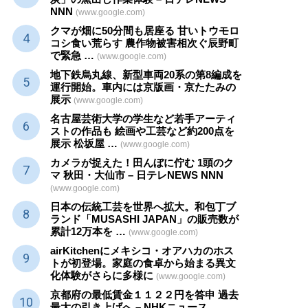
NNN
(www.google.com)
クマが畑に50分間も居座る 甘いトウモロ
コシ食い荒らす 農作物被害相次ぐ辰野町
で緊急 …
(www.google.com)
地下鉄烏丸線、新型車両20系の第8編成を
運行開始。車内には京版画・京たたみの
展示
(www.google.com)
名古屋芸術大学の学生など若手アーティ
ストの作品も 絵画や
工芸
など約200点を
展示 松坂屋 …
(www.google.com)
カメラが捉えた！田んぼに佇む 1頭のク
マ 秋田・大仙市 – 日テレNEWS NNN
(www.google.com)
日本の伝統
工芸
を世界へ拡大。和包丁ブ
ランド「MUSASHI JAPAN」の販売数が
累計12万本を …
(www.google.com)
airKitchenにメキシコ・オアハカのホス
トが初登場。家庭の食卓から始まる異文
化体験がさらに多様に
(www.google.com)
京都府の最低賃金１１２２円を答申 過去
最大の引き上げへ – NHKニュース