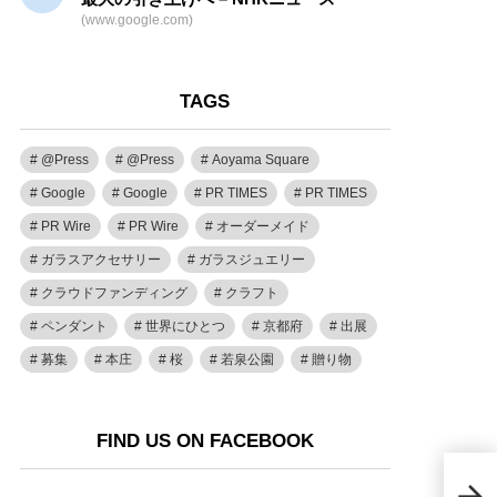
(www.google.com)
TAGS
@Press
@Press
Aoyama Square
Google
Google
PR TIMES
PR TIMES
PR Wire
PR Wire
オーダーメイド
ガラスアクセサリー
ガラスジュエリー
クラウドファンディング
クラフト
ペンダント
世界にひとつ
京都府
出展
募集
本庄
桜
若泉公園
贈り物
FIND US ON FACEBOOK
伝統
の駿