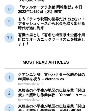
『ホテルオークラ京都 岡崎別邸』本日
2022年1月20日（木）開業
もうドラマや映画の世界だけではない！
アタッシュケースからお金を取り出せる
時代が遂に到来
有機の里として有名な埼玉県比企郡小川
町にてオーガニックツーリズムを推進し
ます！
MOST READ ARTICLES
クアンニン省、文化セクター
伝統
の日の
80周年を祝う – Vietnam.vn
(www.google.com)
東根市の小学生が地区の
伝統産業
「関山
炭」の窯出し作業体験 – Yahoo!ニュース
(www.google.com)
東根市の小学生が地区の
伝統産業
「関山
炭」の窯出し作業体験 – 日テレNEWS