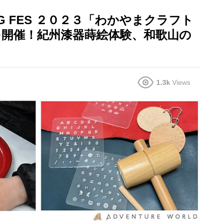
NG FES ２０２３「わかやまクラフト
を開催！紀州漆器蒔絵体験、和歌山の
1.3k
Views