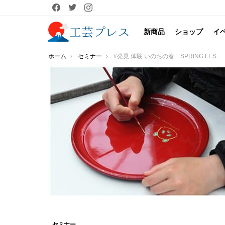
facebook
twitter
instagram
新商品
ショップ
イ
You are here:
ホーム
セミナー
#発見 体験 いのちの春 SPRING FES ２０２３「わかやまクラフトマンシップ ワークショップ」を開催！紀州漆器蒔絵体験、和歌山の革製品のレザークラフト体験
セミナー