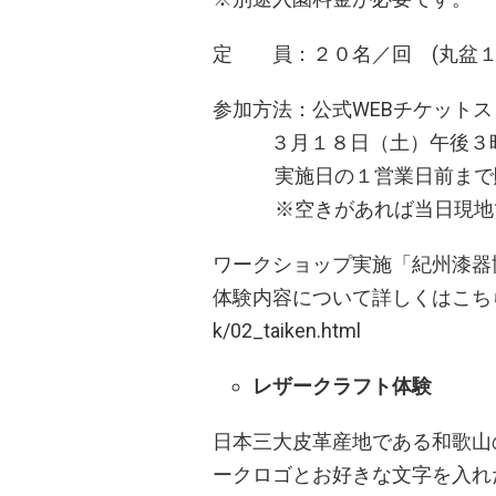
定 員：２０名／回 (丸盆１
参加方法：公式WEBチケット
３月１８日（土）午後３時
実施日の１
※空きがあれば当日現地で
ワークショップ実施「紀州漆器
体験内容について詳しくはこちら http://
k/02_taiken.html
​レザークラフト体験
日本三大皮革産地である和歌山
ークロゴとお好きな文字を入れ