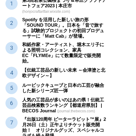
第3回若泉公園桜まつり＆本庄クラフトア
ートフェア2023 | 本庄市
(honjocraftartfair.wixsite.com)
Spotify を活用した新しい旅の形
「SOUND TOUR」。日本を「音で旅す
る」試験的プロジェクトの初回プロデュ
ーサーに「Matt Cab」が登場。
和紙作家・アーティスト、堀木エリ子に
よる照明コレクション、家具
EC「FLYMEe」にて数量限定で販売開
始。
【伝統工芸品の新しい未来 ～会津塗と北
欧デザイン～】
ルービックキューブと日本の工芸が融合
した新シリーズ匠一弾
人気の工芸品が多いのはあの県！伝統工
芸品検索数ランキング【都道府県別】 |
BECOS Journal
(journal.thebecos.com)
『出版120周年 ピーターラビット™展』2
月26日（土）正午よりチケット販売開
始！ オリジナルグッズ、スペシャルコ
ラボも続々登場