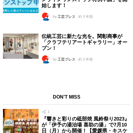
始します！
by
工芸プレス
約 3 年前
伝統工芸に新たな光を。関彰商事が
「クラフテリアートギャラリー」オー
プン！
by
工芸プレス
約 3 年前
DON'T MISS
1
『響きと彩りの砥部焼 風鈴祭り2023』
が「伊予の湯治場 喜助の湯」で7月10
日（月）から開催！【愛媛県・キスケ