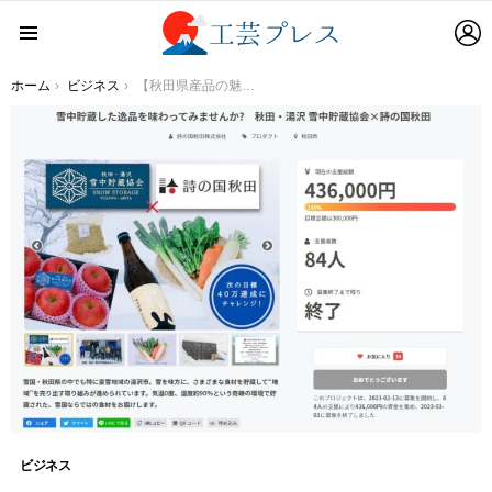
L
Menu
You are here:
ホーム
ビジネス
【秋田県産品の魅力発信を通じて秋田の社会課題解決に挑戦！】秋田県の生産者の想いも届けるＥＣサイト「詩の国商店」がクラウドファンディング達成！３月には新商品を販売開始！！
ビジネス