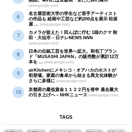
(www.google.com)
名古屋芸術大学の学生など若手アーティスト
の作品も 絵画や
工芸
など約200点を展示 松坂
屋 …
(www.google.com)
カメラが捉えた！田んぼに佇む 1頭のクマ 秋
田・大仙市 – 日テレNEWS NNN
(www.google.com)
日本の伝統
工芸
を世界へ拡大。和包丁ブラン
ド「MUSASHI JAPAN」の販売数が累計12万
本を …
(www.google.com)
airKitchenにメキシコ・オアハカのホストが
初登場。家庭の食卓から始まる異文化体験が
さらに多様に
(www.google.com)
京都府の最低賃金１１２２円を答申 過去最大
の引き上げへ – NHKニュース
(www.google.com)
TAGS