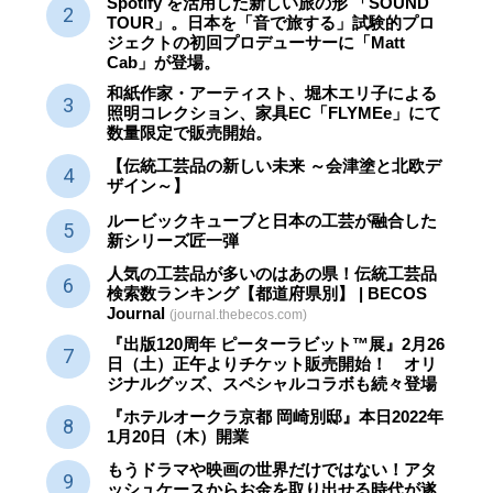
Spotify を活用した新しい旅の形 「SOUND
TOUR」。日本を「音で旅する」試験的プロ
ジェクトの初回プロデューサーに「Matt
Cab」が登場。
和紙作家・アーティスト、堀木エリ子による
照明コレクション、家具EC「FLYMEe」にて
数量限定で販売開始。
【伝統工芸品の新しい未来 ～会津塗と北欧デ
ザイン～】
ルービックキューブと日本の工芸が融合した
新シリーズ匠一弾
人気の工芸品が多いのはあの県！伝統工芸品
検索数ランキング【都道府県別】 | BECOS
Journal
(journal.thebecos.com)
『出版120周年 ピーターラビット™展』2月26
日（土）正午よりチケット販売開始！ オリ
ジナルグッズ、スペシャルコラボも続々登場
『ホテルオークラ京都 岡崎別邸』本日2022年
1月20日（木）開業
もうドラマや映画の世界だけではない！アタ
ッシュケースからお金を取り出せる時代が遂