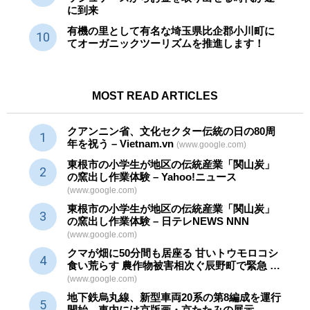
に到来
有機の里として有名な埼玉県比企郡小川町に
てオーガニックツーリズムを推進します！
MOST READ ARTICLES
クアンニン省、文化セクター
伝統
の日の80周
年を祝う – Vietnam.vn
(www.google.com)
東根市の小学生が地区の
伝統産業
「関山炭」
の窯出し作業体験 – Yahoo!ニュース
(www.google.com)
東根市の小学生が地区の
伝統産業
「関山炭」
の窯出し作業体験 – 日テレNEWS NNN
(www.google.com)
クマが畑に50分間も居座る 甘いトウモロコシ
食い荒らす 農作物被害相次ぐ辰野町で緊急 …
(www.google.com)
地下鉄烏丸線、新型車両20系の第8編成を運行
開始。車内には京版画・京たたみの展示