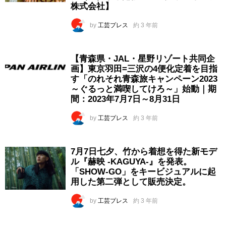
株式会社】
by
工芸プレス
約 3 年前
【青森県・JAL・星野リゾート共同企
画】東京羽田=三沢の4便化定着を目指
す「のれそれ青森旅キャンペーン2023
～ぐるっと満喫してけろ～」始動｜期
間：2023年7月7日～8月31日
by
工芸プレス
約 3 年前
7月7日七夕、竹から着想を得た新モデ
ル『赫映 -KAGUYA-』を発表。
「SHOW-GO」をキービジュアルに起
用した第二弾として販売決定。
by
工芸プレス
約 3 年前