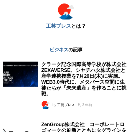
工芸プレス
とは？
ビジネス
の記事
クラーク記念国際高等学校が株式会社
ZEXAVERSE、シヤチハタ株式会社と
産学連携授業を7月20日(木)に実施。
WEB3.0時代に、メタバース空間に生
徒たちが「未来遺産」を作ることに挑
戦。
by
工芸プレス
約 3 年前
ZenGroup株式会社 コーポレートロ
ゴマークの刷新とともにタグラインを