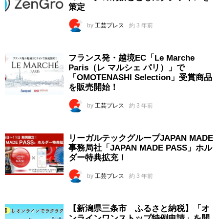
策定
by
工芸プレス
約 3 年前
フランス発・越境EC「Le Marche
Paris（レ マルシェ パリ）」で
「OMOTENASHI Selection」受賞商品
を販売開始！
by
工芸プレス
約 3 年前
リーガルテックグループJAPAN MADE
事務局社「JAPAN MADE PASS」ホル
ダー特典拡充！
by
工芸プレス
約 3 年前
【新潟県三条市 ふるさと納税】「オ
ンラインワンストップ特例申請」を開