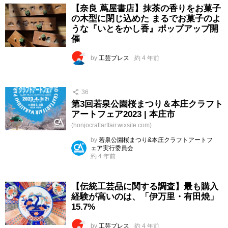
【奈良 蔦屋書店】抹茶の香りをお菓子
の木型に閉じ込めた まるでお菓子のよ
うな『いとをかし香』ポップアップ開
催
by
工芸プレス
約 4 年前
36
第3回若泉公園桜まつり＆本庄クラフト
アートフェア2023 | 本庄市
(honjocraftartfair.wixsite.com)
by
若泉公園桜まつり&本庄クラフトアートフ
ェア実行委員会
約 4 年前
【伝統工芸品に関する調査】最も購入
経験が高いのは、「伊万里・有田焼」
15.7%
by
工芸プレス
約 4 年前