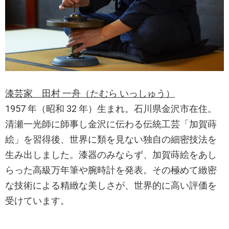
漆芸家 田村 一舟（たむら いっしゅう）
1957 年（昭和 32 年）生まれ。石川県金沢市在住。
清瀬一光師に師事し金沢に伝わる伝統工芸「加賀蒔
絵」を習得後、世界に類を見ない独自の細密技法を
生み出しました。漆器のみならず、加賀蒔絵をあし
らった高級万年筆や腕時計を発表。その極めて緻密
な技術による精緻な美しさが、世界的に高い評価を
受けています。