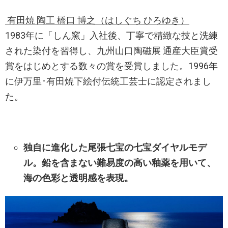
有田焼 陶工 橋口 博之（はしぐち ひろゆき）
1983年に「しん窯」入社後、丁寧で精緻な技と洗練
された染付を習得し、九州山口陶磁展 通産大臣賞受
賞をはじめとする数々の賞を受賞しました。1996年
に伊万里･有田焼下絵付伝統工芸士に認定されまし
た。
独自に進化した尾張七宝の七宝ダイヤルモデ
ル。
鉛を含まない難易度の高い釉薬を用いて、
海の色彩と透明感を表現。