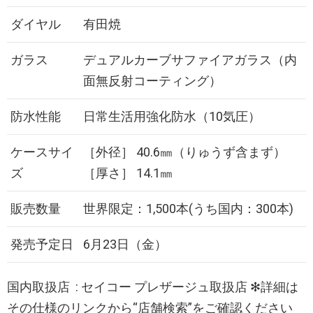
ダイヤル
有田焼
ガラス
デュアルカーブサファイアガラス（内
面無反射コーティング）
防水性能
日常生活用強化防水（10気圧）
ケースサイ
［外径］ 40.6㎜（りゅうず含まず）
ズ
［厚さ］ 14.1㎜
販売数量
世界限定：1,500本(うち国内：300本)
発売予定日
6月23日（金）
国内取扱店 : セイコー プレザージュ取扱店 ✻詳細は
その仕様のリンクから“店舗検索”をご確認ください