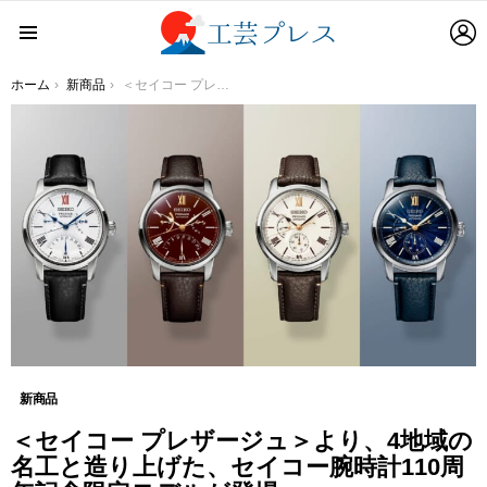
L
Menu
You are here:
ホーム
新商品
＜セイコー プレザージュ＞より、4地域の名工と造り上げた、セイコー腕時計110周年記念限定モデルが登場
新商品
＜セイコー プレザージュ＞より、4地域の
名工と造り上げた、セイコー腕時計110周