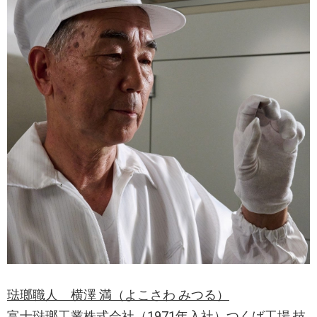
琺瑯職人 横澤 満（よこさわ みつる）
富士琺瑯工業株式会社（1971年入社）つくば工場 技