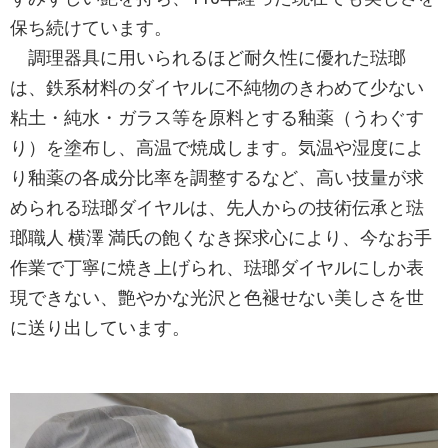
保ち続けています。
調理器具に用いられるほど耐久性に優れた琺瑯
は、鉄系材料のダイヤルに不純物のきわめて少ない
粘土・純水・ガラス等を原料とする釉薬（うわぐす
り）を塗布し、高温で焼成します。気温や湿度によ
り釉薬の各成分比率を調整するなど、高い技量が求
められる琺瑯ダイヤルは、先人からの技術伝承と琺
瑯職人 横澤 満氏の飽くなき探求心により、今なお手
作業で丁寧に焼き上げられ、琺瑯ダイヤルにしか表
現できない、艶やかな光沢と色褪せない美しさを世
に送り出しています。