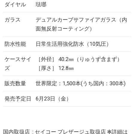
ダイヤル
琺瑯
ガラス
デュアルカーブサファイアガラス（内
面無反射コーティング）
防水性能
日常生活用強化防水（10気圧）
ケースサイ
［外径］ 40.2㎜（りゅうず含まず）
ズ
［厚さ］ 12.8㎜
販売数量
世界限定：1,500本(うち国内：300本)
発売予定日
6月23日（金）
国内取扱店 : セイコー プレザージュ取扱店 ✻詳細は