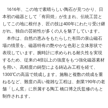
1616年、この地で素晴らしい陶石が見つかり、日
本初の磁器として「有田焼」が生まれ、伝統工芸と
してこの地に根付き、匠の技は400年にわたり受け継
がれ、独自の芸術性が多くの人を魅了しています。
本作は、自然の恵みをもたらした有田の泉山磁石
場の情景を、磁器特有の艶やかな色彩と立体形状で
表現しています。腕時計に求められる耐久性を実現
するため、従来の4倍以上の強度をもつ強化磁器素材
を用い、高精度の鋳型による鋳込み工程を経て、
1300℃の高温で焼成します。施釉と複数の焼成を重
ねるなど、難度の高い複雑な工程は、創業190年の老
舗「しん窯」に所属する陶工 橋口博之氏監修のもと
制作されます。