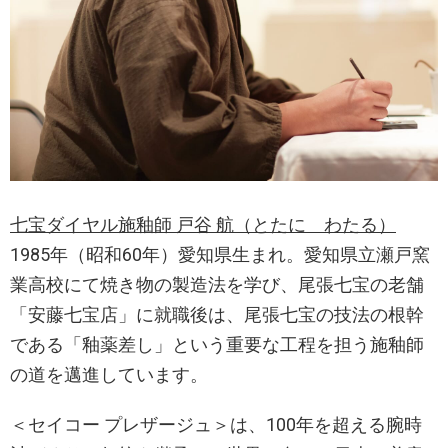
七宝ダイヤル施釉師 戸谷 航（とたに わたる）
1985年（昭和60年）愛知県生まれ。愛知県立瀬戸窯
業高校にて焼き物の製造法を学び、尾張七宝の老舗
「安藤七宝店」に就職後は、尾張七宝の技法の根幹
である「釉薬差し」という重要な工程を担う施釉師
の道を邁進しています。
＜セイコー プレザージュ＞は、100年を超える腕時