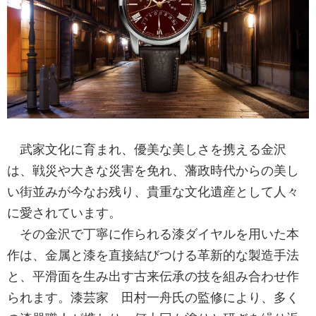
武家文化に育まれ、優美な美しさを携える金沢
は、戦災や大きな災害を免れ、藩政時代からの美し
い街並みが今なお残り、貴重な文化遺産として人々
に愛されています。
その金沢で丁寧に作られる漆ダイヤルを用いた本
作は、金属と漆を直接結びつける革新的な製造手法
と、平滑面を生み出す古来伝承の技を組み合わせ作
られます。漆芸家 田村一舟氏の監修により、多く