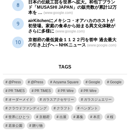
日本の伝統
工芸
を世界へ拡大。和包丁ブラン
ド「MUSASHI JAPAN」の販売数が累計12万
本を …
(www.google.com)
airKitchenにメキシコ・オアハカのホストが
初登場。家庭の食卓から始まる異文化体験が
さらに多様に
(www.google.com)
京都府の最低賃金１１２２円を答申 過去最大
の引き上げへ – NHKニュース
(www.google.com)
TAGS
@Press
@Press
Aoyama Square
Google
Google
PR TIMES
PR TIMES
PR Wire
PR Wire
オーダーメイド
ガラスアクセサリー
ガラスジュエリー
クラウドファンディング
クラフト
ペンダント
世界にひとつ
京都府
出展
募集
本庄
桜
若泉公園
贈り物