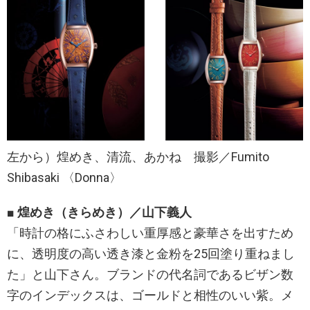
左から）煌めき、清流、あかね 撮影／Fumito
Shibasaki 〈Donna〉
■ 煌めき（きらめき）／山下義人
「時計の格にふさわしい重厚感と豪華さを出すため
に、透明度の高い透き漆と金粉を25回塗り重ねまし
た」と山下さん。ブランドの代名詞であるビザン数
字のインデックスは、ゴールドと相性のいい紫。メ