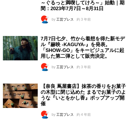
～ぐるっと満喫してけろ～」始動｜期
間：2023年7月7日～8月31日
by
工芸プレス
約 3 年前
7月7日七夕、竹から着想を得た新モデ
ル『赫映 -KAGUYA-』を発表。
「SHOW-GO」をキービジュアルに起
用した第二弾として販売決定。
by
工芸プレス
約 3 年前
【奈良 蔦屋書店】抹茶の香りをお菓子
の木型に閉じ込めた まるでお菓子のよ
うな『いとをかし香』ポップアップ開
催
by
工芸プレス
約 4 年前