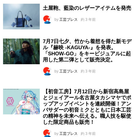
土屋鞄、藍染のレザーアイテムを発売
by
工芸プレス
約 3 年前
7月7日七夕、竹から着想を得た新モデ
ル『赫映 -KAGUYA-』を発表。
「SHOW-GO」をキービジュアルに起
用した第二弾として販売決定。
by
工芸プレス
約 3 年前
【初音工房】7月12日から新宿高島屋
とジェイアール名古屋タカシマヤでポ
ップアップイベントを連続開催！アン
バサダーの初音ミクとともに日本工芸
の精神を未来へ伝える。職人技を駆使
した限定商品も販売！
by
工芸プレス
約 3 年前