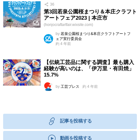
36
第3回若泉公園桜まつり＆本庄クラフト
アートフェア2023 | 本庄市
(honjocraftartfair.wixsite.com)
by
若泉公園桜まつり&本庄クラフトアートフ
ェア実行委員会
約 4 年前
【伝統工芸品に関する調査】最も購入
経験が高いのは、「伊万里・有田焼」
15.7%
by
工芸プレス
約 4 年前
記事を投稿する
動画を投稿する