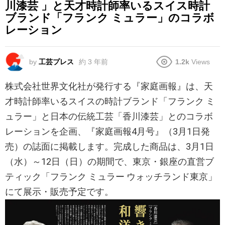
川漆芸 」と天才時計師率いるスイス時計
ブランド「フランク ミュラー」のコラボ
レーション
by
工芸プレス
約 3 年前
1.2k
Views
株式会社世界文化社が発行する『家庭画報』は、天
才時計師率いるスイスの時計ブランド「フランク ミ
ュラー」と日本の伝統工芸「香川漆芸」とのコラボ
レーションを企画、『家庭画報4月号』（3月1日発
売）の誌面に掲載します。完成した商品は、3月1日
（水）～12日（日）の期間で、東京・銀座の直営ブ
ティック「フランク ミュラー ウォッチランド東京」
にて展示・販売予定です。