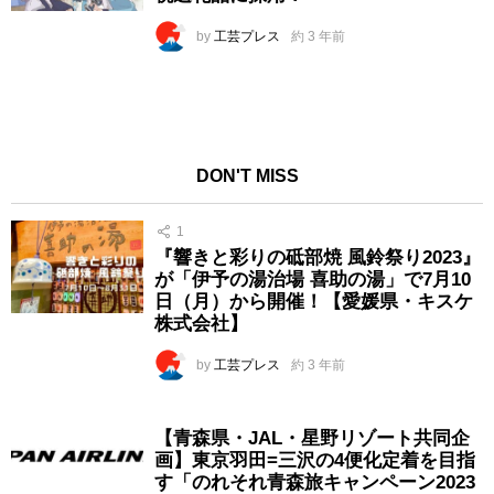
by
工芸プレス
約 3 年前
DON'T MISS
1
『響きと彩りの砥部焼 風鈴祭り2023』
が「伊予の湯治場 喜助の湯」で7月10
日（月）から開催！【愛媛県・キスケ
株式会社】
by
工芸プレス
約 3 年前
【青森県・JAL・星野リゾート共同企
画】東京羽田=三沢の4便化定着を目指
す「のれそれ青森旅キャンペーン2023