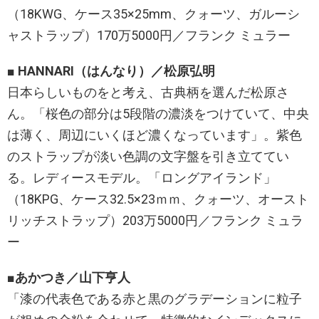
（18KWG、ケース35×25mm、クォーツ、ガルーシ
ャストラップ）170万5000円／フランク ミュラー
■ HANNARI（はんなり）／松原弘明
日本らしいものをと考え、古典柄を選んだ松原さ
ん。「桜色の部分は5段階の濃淡をつけていて、中央
は薄く、周辺にいくほど濃くなっています」。紫色
のストラップが淡い色調の文字盤を引き立ててい
る。レディースモデル。「ロングアイランド」
（18KPG、ケース32.5×23ｍｍ、クォーツ、オースト
リッチストラップ）203万5000円／フランク ミュラ
ー
■あかつき／山下亨人
「漆の代表色である赤と黒のグラデーションに粒子