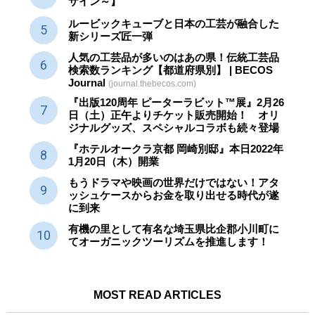
ザイン～】
ルービックキューブと日本の工芸が融合した
新シリーズ匠一弾
人気の工芸品が多いのはあの県！伝統工芸品
検索数ランキング【都道府県別】 | BECOS
Journal
(journal.thebecos.com)
『出版120周年 ピーターラビット™展』2月26
日（土）正午よりチケット販売開始！ オリ
ジナルグッズ、スペシャルコラボも続々登場
『ホテルオークラ京都 岡崎別邸』本日2022年
1月20日（木）開業
もうドラマや映画の世界だけではない！アタ
ッシュケースからお金を取り出せる時代が遂
に到来
有機の里として有名な埼玉県比企郡小川町に
てオーガニックツーリズムを推進します！
MOST READ ARTICLES