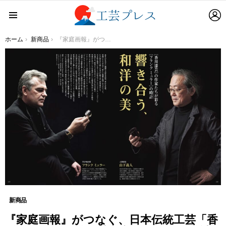
L
Menu
You are here:
ホーム
新商品
『家庭画報』がつなぐ、日本伝統工芸「香川漆芸 」と天才時計師率いるスイス時計ブランド「フランク ミュラー」のコラボレーション
新商品
『家庭画報』がつなぐ、日本伝統工芸「香