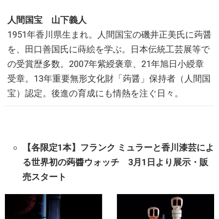
人間国宝 山下義人
1951年香川県生まれ。人間国宝の磯井正美氏に蒟醤
を、田口善国氏に蒔絵を学ぶ。日本伝統工芸展等で
の受賞歴多数。2007年紫綬褒章、21年旭日小綬章
受章。13年重要無形文化財「蒟醤」保持者（人間国
宝）認定。後進の育成にも情熱を注ぐ日々。
【各限定1本】フランク ミュラーと香川漆芸によ
る世界初の蒟醬ウォッチ 3月1日より展示・販
売スタート