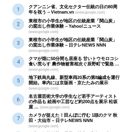
クアンニン省、文化セクター
伝統
の日の80周
年を祝う – Vietnam.vn
(www.google.com)
東根市の小学生が地区の
伝統産業
「関山炭」
の窯出し作業体験 – Yahoo!ニュース
(www.google.com)
東根市の小学生が地区の
伝統産業
「関山炭」
の窯出し作業体験 – 日テレNEWS NNN
(www.google.com)
クマが畑に50分間も居座る 甘いトウモロコシ
食い荒らす 農作物被害相次ぐ辰野町で緊急 …
(www.google.com)
地下鉄烏丸線、新型車両20系の第8編成を運行
開始。車内には京版画・京たたみの展示
(www.google.com)
名古屋芸術大学の学生など若手アーティスト
の作品も 絵画や
工芸
など約200点を展示 松坂
屋 …
(www.google.com)
カメラが捉えた！田んぼに佇む 1頭のクマ 秋
田・大仙市 – 日テレNEWS NNN
(www.google.com)