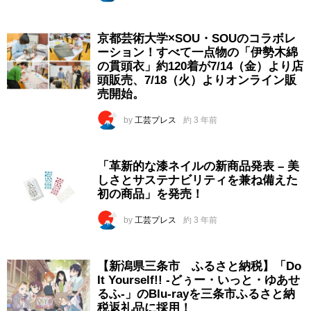
京都芸術大学×SOU・SOUのコラボレ
ーション！すべて一点物の「伊勢木綿
の貫頭衣」約120着が7/14（金）より店
頭販売、7/18（火）よりオンライン販
売開始。
by
工芸プレス
約 3 年前
「革新的な漆ネイルの新商品発表 – 美
しさとサステナビリティを兼ね備えた
初の商品」を発売！
by
工芸プレス
約 3 年前
【新潟県三条市 ふるさと納税】「Do
It Yourself!! -どぅー・いっと・ゆあせ
るふ-」のBlu-rayを三条市ふるさと納
税返礼品に採用！