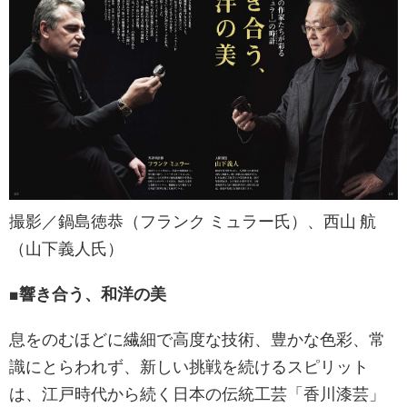
撮影／鍋島徳恭（フランク ミュラー氏）、西山 航
（山下義人氏）
■響き合う、和洋の美
息をのむほどに繊細で高度な技術、豊かな色彩、常
識にとらわれず、新しい挑戦を続けるスピリット
は、江戸時代から続く日本の伝統工芸「香川漆芸」