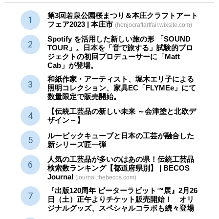
第3回若泉公園桜まつり＆本庄クラフトアート
フェア2023 | 本庄市
(honjocraftartfair.wixsite.com)
Spotify を活用した新しい旅の形 「SOUND
TOUR」。日本を「音で旅する」試験的プロ
ジェクトの初回プロデューサーに「Matt
Cab」が登場。
和紙作家・アーティスト、堀木エリ子による
照明コレクション、家具EC「FLYMEe」にて
数量限定で販売開始。
【伝統工芸品の新しい未来 ～会津塗と北欧デ
ザイン～】
ルービックキューブと日本の工芸が融合した
新シリーズ匠一弾
人気の工芸品が多いのはあの県！伝統工芸品
検索数ランキング【都道府県別】 | BECOS
Journal
(journal.thebecos.com)
『出版120周年 ピーターラビット™展』2月26
日（土）正午よりチケット販売開始！ オリ
ジナルグッズ、スペシャルコラボも続々登場