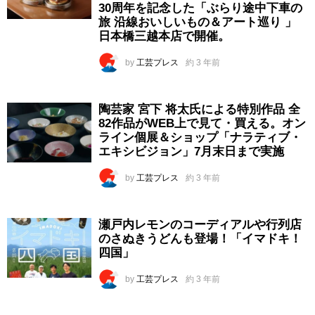
30周年を記念した「ぶらり途中下車の
旅 沿線おいしいもの＆アート巡り 」
日本橋三越本店で開催。
by
工芸プレス
約 3 年前
陶芸家 宮下 将太氏による特別作品 全
82作品がWEB上で見て・買える。オン
ライン個展＆ショップ「ナラティブ・
エキシビジョン」7月末日まで実施
by
工芸プレス
約 3 年前
瀬戸内レモンのコーディアルや行列店
のさぬきうどんも登場！「イマドキ！
四国」
by
工芸プレス
約 3 年前