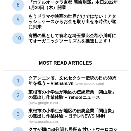
『ホテルオークラ京都 岡崎別邸』本日2022年
1月20日（木）開業
もうドラマや映画の世界だけではない！アタ
ッシュケースからお金を取り出せる時代が遂
に到来
有機の里として有名な埼玉県比企郡小川町に
てオーガニックツーリズムを推進します！
MOST READ ARTICLES
クアンニン省、文化セクター
伝統
の日の80周
年を祝う – Vietnam.vn
(www.google.com)
東根市の小学生が地区の
伝統産業
「関山炭」
の窯出し作業体験 – Yahoo!ニュース
(www.google.com)
東根市の小学生が地区の
伝統産業
「関山炭」
の窯出し作業体験 – 日テレNEWS NNN
(www.google.com)
クマが畑に50分間も居座る 甘いトウモロコシ