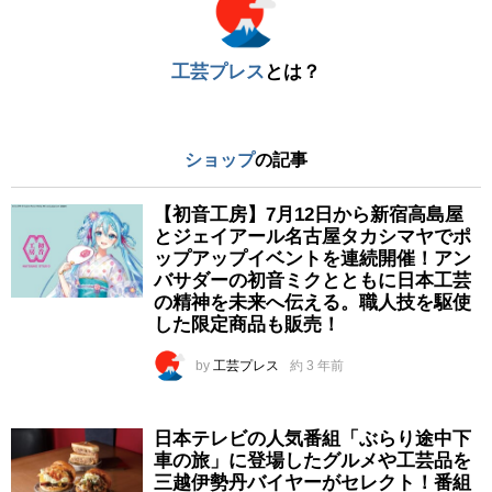
工芸プレス
とは？
ショップ
の記事
【初音工房】7月12日から新宿高島屋
とジェイアール名古屋タカシマヤでポ
ップアップイベントを連続開催！アン
バサダーの初音ミクとともに日本工芸
の精神を未来へ伝える。職人技を駆使
した限定商品も販売！
by
工芸プレス
約 3 年前
日本テレビの人気番組「ぶらり途中下
車の旅」に登場したグルメや工芸品を
三越伊勢丹バイヤーがセレクト！番組