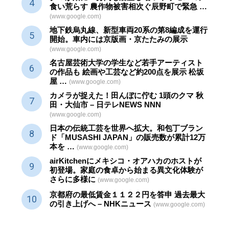
食い荒らす 農作物被害相次ぐ辰野町で緊急 …
(www.google.com)
地下鉄烏丸線、新型車両20系の第8編成を運行
開始。車内には京版画・京たたみの展示
(www.google.com)
名古屋芸術大学の学生など若手アーティスト
の作品も 絵画や
工芸
など約200点を展示 松坂
屋 …
(www.google.com)
カメラが捉えた！田んぼに佇む 1頭のクマ 秋
田・大仙市 – 日テレNEWS NNN
(www.google.com)
日本の伝統
工芸
を世界へ拡大。和包丁ブラン
ド「MUSASHI JAPAN」の販売数が累計12万
本を …
(www.google.com)
airKitchenにメキシコ・オアハカのホストが
初登場。家庭の食卓から始まる異文化体験が
さらに多様に
(www.google.com)
京都府の最低賃金１１２２円を答申 過去最大
の引き上げへ – NHKニュース
(www.google.com)