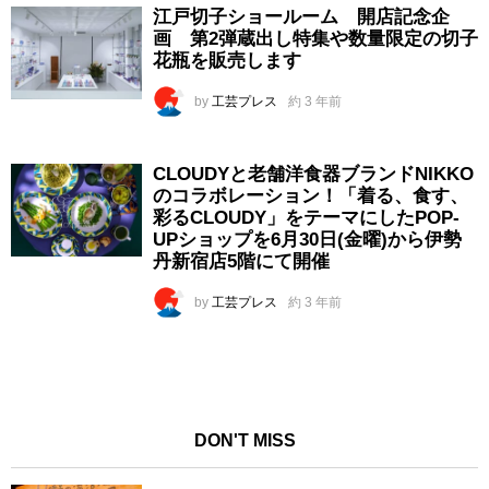
江戸切子ショールーム 開店記念企
画 第2弾蔵出し特集や数量限定の切子
花瓶を販売します
by
工芸プレス
約 3 年前
CLOUDYと老舗洋食器ブランドNIKKO
のコラボレーション！「着る、食す、
彩るCLOUDY」をテーマにしたPOP-
UPショップを6月30日(金曜)から伊勢
丹新宿店5階にて開催
by
工芸プレス
約 3 年前
DON'T MISS