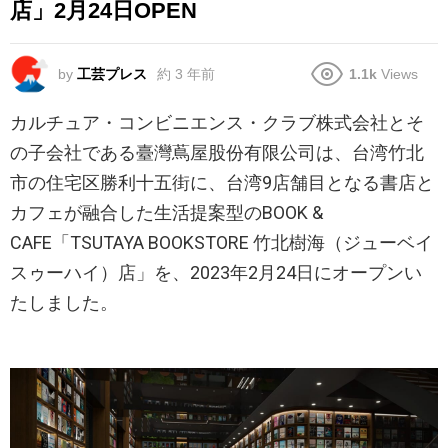
店」2月24日OPEN
by
工芸プレス
約 3 年前
1.1k
Views
カルチュア・コンビニエンス・クラブ株式会社とそ
の子会社である臺灣蔦屋股份有限公司は、台湾竹北
市の住宅区勝利十五街に、台湾9店舗目となる書店と
カフェが融合した生活提案型のBOOK &
CAFE「TSUTAYA BOOKSTORE 竹北樹海（ジューベイ
スゥーハイ）店」を、2023年2月24日にオープンい
たしました。