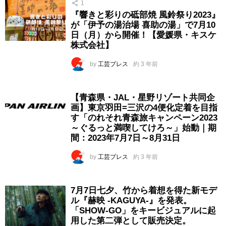
1
『響きと彩りの砥部焼 風鈴祭り2023』
が「伊予の湯治場 喜助の湯」で7月10
日（月）から開催！【愛媛県・キスケ
株式会社】
by
工芸プレス
約 3 年前
【青森県・JAL・星野リゾート共同企
画】東京羽田=三沢の4便化定着を目指
す「のれそれ青森旅キャンペーン2023
～ぐるっと満喫してけろ～」始動｜期
間：2023年7月7日～8月31日
by
工芸プレス
約 3 年前
7月7日七夕、竹から着想を得た新モデ
ル『赫映 -KAGUYA-』を発表。
「SHOW-GO」をキービジュアルに起
用した第二弾として販売決定。