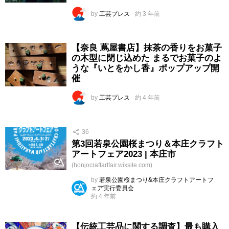
by
工芸プレス
約 3 年前
【奈良 蔦屋書店】抹茶の香りをお菓子
の木型に閉じ込めた まるでお菓子のよ
うな『いとをかし香』ポップアップ開
催
by
工芸プレス
約 4 年前
36
第3回若泉公園桜まつり＆本庄クラフト
アートフェア2023 | 本庄市
(honjocraftartfair.wixsite.com)
by
若泉公園桜まつり&本庄クラフトアートフ
ェア実行委員会
約 4 年前
【伝統工芸品に関する調査】最も購入