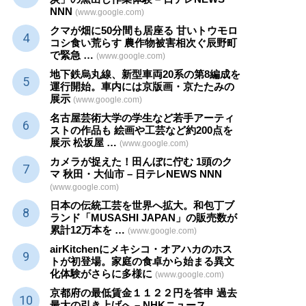
NNN
(www.google.com)
クマが畑に50分間も居座る 甘いトウモロ
コシ食い荒らす 農作物被害相次ぐ辰野町
で緊急 …
(www.google.com)
地下鉄烏丸線、新型車両20系の第8編成を
運行開始。車内には京版画・京たたみの
展示
(www.google.com)
名古屋芸術大学の学生など若手アーティ
ストの作品も 絵画や
工芸
など約200点を
展示 松坂屋 …
(www.google.com)
カメラが捉えた！田んぼに佇む 1頭のク
マ 秋田・大仙市 – 日テレNEWS NNN
(www.google.com)
日本の伝統
工芸
を世界へ拡大。和包丁ブ
ランド「MUSASHI JAPAN」の販売数が
累計12万本を …
(www.google.com)
airKitchenにメキシコ・オアハカのホス
トが初登場。家庭の食卓から始まる異文
化体験がさらに多様に
(www.google.com)
京都府の最低賃金１１２２円を答申 過去
最大の引き上げへ – NHKニュース