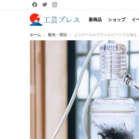
facebook
twitter
instagram
新商品
ショップ
イ
You are here:
ホーム
観光・宿泊
よりローカルでウェルビーングな旅を！ IORI STAY宿泊ゲスト限定・飛騨の自然や暮らしの文化に溶け込む「3つのアクティビティ体験」をリリースしました。