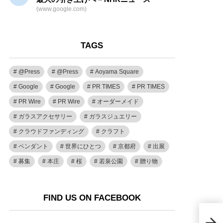
(www.google.com)
TAGS
@Press
@Press
Aoyama Square
Google
Google
PR TIMES
PR TIMES
PR Wire
PR Wire
オーダーメイド
ガラスアクセサリー
ガラスジュエリー
クラウドファンディング
クラフト
ペンダント
世界にひとつ
京都府
出展
募集
本庄
桜
若泉公園
贈り物
FIND US ON FACEBOOK
20
八重