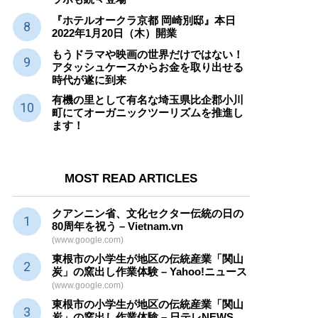
『ホテルオークラ京都 岡崎別邸』本日
2022年1月20日（木）開業
もうドラマや映画の世界だけではない！
アタッシュケースからお金を取り出せる
時代が遂に到来
有機の里として有名な埼玉県比企郡小川
町にてオーガニックツーリズムを推進し
ます！
MOST READ ARTICLES
クアンニン省、文化セクター
伝統
の日の
80周年を祝う – Vietnam.vn
(www.google.com)
東根市の小学生が地区の
伝統産業
「関山
炭」の窯出し作業体験 – Yahoo!ニュース
(www.google.com)
東根市の小学生が地区の
伝統産業
「関山
炭」の窯出し作業体験 – 日テレNEWS