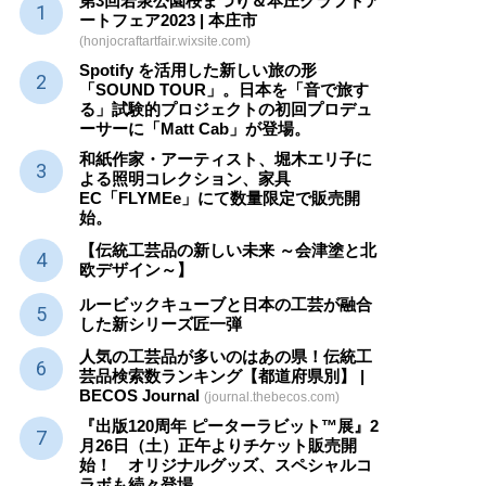
第3回若泉公園桜まつり＆本庄クラフトア
ートフェア2023 | 本庄市
(honjocraftartfair.wixsite.com)
Spotify を活用した新しい旅の形
「SOUND TOUR」。日本を「音で旅す
る」試験的プロジェクトの初回プロデュ
ーサーに「Matt Cab」が登場。
和紙作家・アーティスト、堀木エリ子に
よる照明コレクション、家具
EC「FLYMEe」にて数量限定で販売開
始。
【伝統工芸品の新しい未来 ～会津塗と北
欧デザイン～】
ルービックキューブと日本の工芸が融合
した新シリーズ匠一弾
人気の工芸品が多いのはあの県！伝統工
芸品検索数ランキング【都道府県別】 |
BECOS Journal
(journal.thebecos.com)
『出版120周年 ピーターラビット™展』2
月26日（土）正午よりチケット販売開
始！ オリジナルグッズ、スペシャルコ
ラボも続々登場